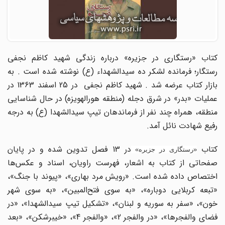
کتاب «رستگاری در جزیره» درباره زندگی شهید کاظم نجفی
‌رستگار؛ فرمانده لشکر ده سیدالشهداء (ع) نوشته شده است . به
بازار کتاب عرضه شد . شهید کاظم نجفی در 25 اسفند 1363 در
عملیات «بدر» در شرق دجله (منطقه هورالهویزه) در حال شناسایی
منطقه، همراه چند نفر از فرماندهان تیپ سیدالشهدا (ع) به درجه
رفیع شهادت نائل آمد.
تاب
در 13 فصل تدوین شده و در پایان
«رستگاری در جزیره»
صفحاتی از کتاب به اشعار، فهرست راویان، ‌اسناد و عکس‌ها
اختصاص داده شده است. «رویش مرد بهاری»، «پیوند با جنگ»،
«تبعه کربلایی دوباره»، «به سوی فتح‌المبین»، «به سوی شهر
خون»، «سفر به سوریه و لبنان»، «تشکیل تیپ سیدالشهدا»،‌ «در
فضای والفجرها»، «در والفجر 2»، «والفجر 4»،‌ «خیبرشکن»، «بعد