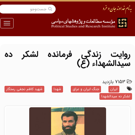
منو
روایت زندگی فرمانده لشکر ده
سیدالشهداء (ع)
7153 بازدید
ایران
جنگ ایران و عراق
شهدا
شهید کاظم نجفی رستگار
لشکر ده سیدالشهدا