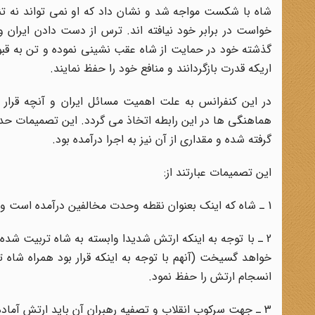
شاه با شکست مواجه شد و نشان داد که او نمی تواند نه تنها
خواست در برابر خود نیافته اند. ترس از دست دادن ایران 
گذشته خود در حمایت از شاه عقب نشینی نموده و تن به قبو
اریکه قدرت بازگردانند و منافع خود را حفظ نمایند.
در این کنفرانس به علت اهمیت مسائل ایران و آنچه قرار 
هماهنگی ها در این رابطه اتخاذ می گردد. این تصمیمات ح
گرفته شده و مقداری از آن نیز به اجرا درآمده بود.
این تصمیمات عبارتند از:
1 ـ شاه که اینک بعنوان نقطه وحدت مخالفین درآمده است و نوک تیز حمله به سوی اوست موقتا باید از ایران خارج شود.
2 ـ با توجه به اینکه ارتش شدیدا وابسته به شاه تربیت شده
خواهد گسیخت (آنهم با توجه به اینکه قرار بود همراه شاه ت
انسجام ارتش را حفظ نمود.
3 ـ جهت سرکوب انقلاب و تصفیه رهبران آن باید ارتش آماده یکی از خونینترین کودتاهای تاریخ گردد.