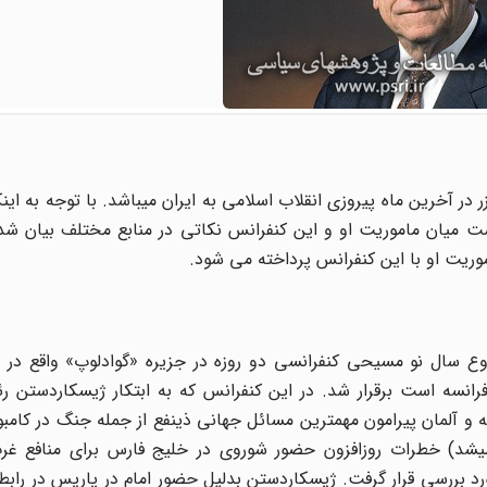
 در آخرین ماه پیروزی انقلاب اسلامی به ایران میباشد. با توجه به اینک
 است میان ماموریت او و این کنفرانس نکاتی در منابع مختلف بیان ش
موریت او با این کنفرانس پرداخته می شود.
135 (4 ژانویه 1979) 4 روز پس از شروع سال نو مسیحی کنفرانسی دو روزه در جزیره «گوادلوپ» واق
رانسه است برقرار شد. در این کنفرانس که به ابتکار ژیسکاردستن ر
سه و آلمان پیرامون مهمترین مسائل جهانی ذینفع از جمله جنگ در کا
میشد) خطرات روزافزون حضور شوروی در خلیج فارس برای منافع غرب
 بررسی قرار گرفت. ژیسکاردستن بدلیل حضور امام در پاریس در رابط