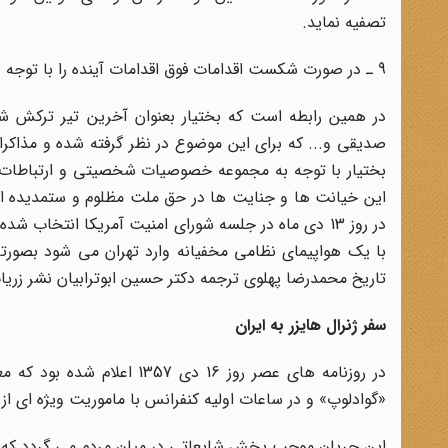
تصفیه نماید.
9 ـ در صورت شکست اقدامات فوق اقدامات آینده را با توجه به افراد نفوذی در انقلاب بخصوص نفوذی در اطراف امام هماهنگ سازند.
در همین رابطه است که بختیار بعنوان آخرین تیر ترکش ش
صدیقی و... که برای این موضوع در نظر گرفته شده و مذاکراتی
بختیار با توجه به مجموعه خصوصیات شخصیتی و ارتباطات م
این خیانت ها و جنایت ها در حق ملت مظلوم و ستمدیده ایر
با یک هواپیمای نظامی مخفیانه وارد تهران می شود بصورتی ک
تاریخ محمدرضا پهلوی ترجمه دکتر حسین ابوترابیان نشر زریاب 1379 چاپ هفتم ص 364 مراجعه شو
سفر ژنرال هایزر به ایران
در روزنامه های عصر روز 16 
«گوادلوپ» و در ساعات اولیه کنفرانس با ماموریت ویژه ای از
این جریان موجب پخش شایعاتی در میان مردم می گردد که آمریکا می خواهد مجد