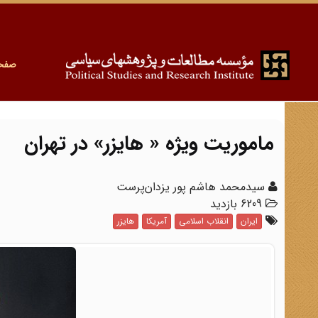
صفح
ماموریت ویژه « هایزر» در تهران
سیدمحمد هاشم پور یزدان‌پرست
6209 بازدید
ایران
انقلاب اسلامی
آمریکا
هایزر