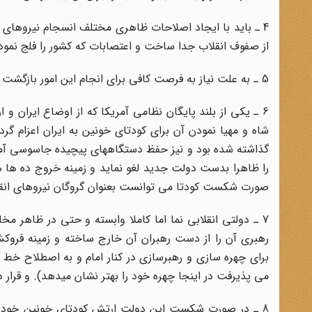
4 ـ باید با ایجاد اصلاحات ظاهری مختلف انسجام نیروهای م
از صفوف انقلاب جدا ساخت و اعتصابات که کشور را فلج نمو
5 ـ به علت نیاز به فرصت کافی برای انجام این امور بازگشت امام به تاخیر بیفتد.
6 ـ یکی از بلند پایگان نظامی آمریکا که از اوضاع ایران 
شاه و مهیا نمودن آن برای کودتای خونین به ایران اعزام
گذاشته شده بود و نیز حفظ دستگاههای پیچیده جاسوسی آمریک
را ظاهرا بدست دولت جدید لغو نماید و زمینه خروج ده ها هز
صورت شکست کودتا می توانست بعنوان گروگان نیروهای انقلابی
7 ـ دولتی انقلابی نما اما کاملا وابسته و حتی در ظاهر مخ
رهبری آن را از دست رهبران آن خارج ساخته و زمینه فروکش
برای چهره سازی و رهبرسازی در کنار امام و به اصطلاح خط 
می پذیرفت در اینجا چهره خود را بهتر نشان میدهد). و قرار د
8 ـ در صورت شکست این دولت ارتش کودتای خونین خود را آغ