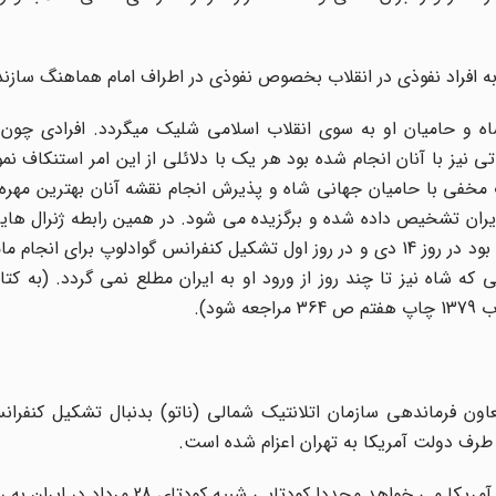
اه و حامیان او به سوی انقلاب اسلامی شلیک میگردد. افرادی چون
 نیز با آنان انجام شده بود هر یک با دلائلی از این امر استنکاف نمو
خفی با حامیان جهانی شاه و پذیرش انجام نقشه آنان بهترین مهره ب
ان تشخیص داده شده و برگزیده می شود. در همین رابطه ژنرال هایزر
در روز 13 دی ماه در جلسه شورای امنیت آمریکا انتخاب شده بود در روز 14 دی و در روز اول تشکیل کنفرانس گوادلوپ ب
ه شاه نیز تا چند روز از ورود او به ایران مطلع نمی گردد. (به کت
د).
دی 1357 اعلام شده بود که معاون فرماندهی سازمان اتلانتیک شمالی (ناتو) بدنبال تشکیل کن
 طرف دولت آمریکا به تهران اعزام شده است.
دا کودتایی شبیه کودتای 28 مرداد در ایران به راه بیندازد.