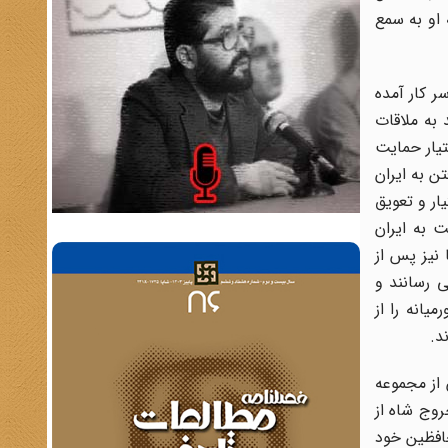
او به سمع
 سر کار آمده
 به ملاقات
تیار حمایت
ن به ایران
ار و تعویق
 به ایران
 نیز پس از
ی رسانند و
یانه را از
د.
از مجموعه
روج شاه از
اشورا وشکست طرح کشتار مردم طی آن (که با فداکاری 3 تن از محافظین خود