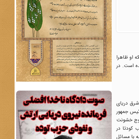
ه او ظاهرا
ده است. در
ع در شرق دریای
ئیس جمهور
مبوج خشونت
 کودتا در
ه با مسائل