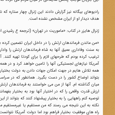
رادیوهای بیگانه نیز گزارش دادند این ژنرال چهار ستاره که 
هدف دیدار او از ایران مشخص نشده است.
ژنرال هایزر در کتاب: «ماموریت در تهران» (ترجمه ع رشیدی انتشارات اطلاعات تهران 1374 ص 306) در
«من ماندن فرماندهان ارتش را در داخل ایران تضمین کرده بو
به سنت وفاداری عمیق آنها به شاه فرماندهان ارتش را وادار
ترغیب کرده بودم که طرحهای لازم را برای کودتا تهیه کنند.
آمریکا نیازهای لجستیکی آنها را تامین خواهد کرد و در همه
همه تلاش هایم در جهت امکان جهات دادن به دولت بختیار ی
بتواند اوضاع کشور را در دست بگیرد. همانطور که در سراسر 
میان گذاشته ام. آنها از من می خواستند به فرماندهان ارتش ر
ارزش قدرت واقعی را که در اختیار آنها بود به بختیار بفهما
توصیه کنم راههایی را به بختیار پیشنهاد کنند که بتواند از 
نکته به این نتیجه می رسند که من مستقیم یا غیرمستقیم مس
راه های موفقیت بختیار فراهم بود اما دولت آمریکا نتوانست