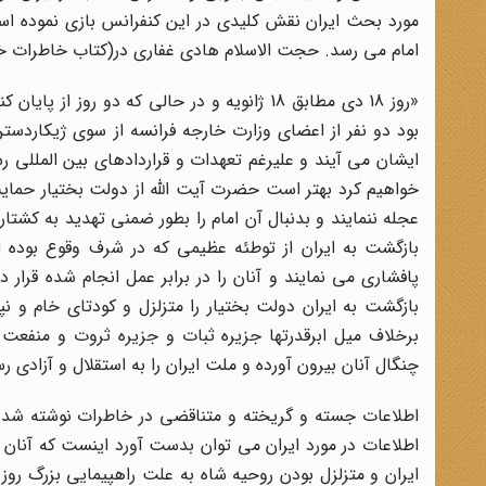
مورد بحث ایران نقش کلیدی در این کنفرانس بازی نموده ا
امام می رسد. حجت الاسلام هادی غفاری در(کتاب خاطرات خود چاپ حوزه هنری در صف
«روز 18 دی مطابق 18 ژانویه و در حالی که دو 
بود دو نفر از اعضای وزارت خارجه فرانسه از سوی ژیکاردستن
ایشان می آیند و علیرغم تعهدات و قراردادهای بین المللی رس
خواهیم کرد بهتر است حضرت آیت الله از دولت بختیار حمایت
عجله ننمایند و بدنبال آن امام را بطور ضمنی تهدید به کشتار 
بازگشت به ایران از توطئه عظیمی که در شرف وقوع بوده ا
پافشاری می نمایند و آنان را در برابر عمل انجام شده قرار 
بازگشت به ایران دولت بختیار را متزلزل و کودتای خام و ن
برخلاف میل ابرقدرتها جزیره ثبات و جزیره ثروت و منفعت ها
چنگال آنان بیرون آورده و ملت ایران را به استقلال و آزادی ر
اطلاعات جسته و گریخته و متناقضی در خاطرات نوشته شده 
اطلاعات در مورد ایران می توان بدست آورد اینست که آنان ب