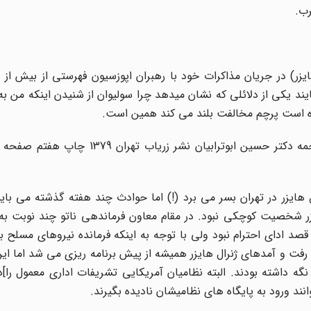
رب.
یران» تا روز13 دی (قبل از ورودهایزر) در جریان مذاکرات خود با رهبران اپوزسیون فهرستی از بی
ایند یکی از دلائلی که نشان میدهد چرا سولیوان از شنیدن اینکه من به 
شاه است پرچم مخالفت بلند می کند همین است.
ل هایزر در تهران بسر می برد (!) اما حوادث چند هفته گذشته می ب
زر شخصیت کوچکی نبود. در مقام معاون فرماندهی ناتو چند نوبت به 
صد ادای احترام نبود ولی با توجه به اینکه فرمانده نیروهای مسلح بو
فت و آمدهای ژنرال هایزر همیشه از پیش برنامه ریزی می شد اما این
گه داشته بودند. البته نظامیان آمریکایی تشریفات اداری معمول را]در 
ند ورود به پایگاه های نظامیشان نادیده بگیرند.