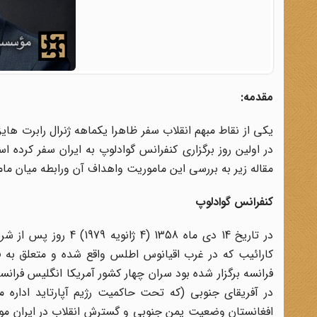
مقدمه:
یکی از نقاط مبهم انقلاب سفر ظاهرا یکماهه ژنرال رابرت هایزر
در اولین روز برگزاری کنفرانس گوادلوپ به ایران سفر کرده
مقاله زیر به بررسی این ماموریت واهداف آن ورابطه میان ما
کنفرانس گوادلوپ
در تاریخ 14 دی ماه 8
کارائیب که در غرب اقیانوس اطلس واقع شده و متعلق به ف
فرانسه برگزار شده بود سران چهار کشور آمریکا انگلیس فران
در آفریقای جنوبی (که تحت حاکمیت رژیم آپارتاید اداره 
افغانستان وضعیت یمن جنوبی و گسترش انقلاب در ایران مورد