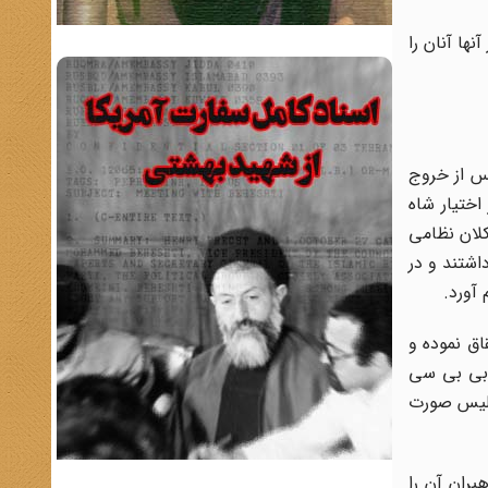
ها آنان را
پس از خروج
ختیار شاه
کلان نظامی
اشتند و در
آورد.
اق نموده و
 بی بی سی
نگلیس صورت
بران آن را