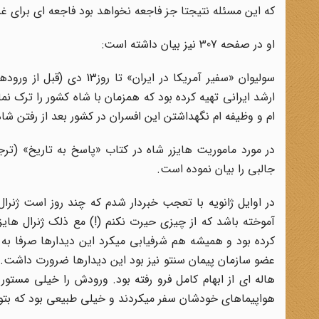
که این مسئله نتیجتا جز فاجعه نخواهد بود فاجعه ای برای غ
او در صفحه 307 نیز بیان داشته است:
سولیوان «سفیر آمریکا در ا
ارشد ایرانی تهیه کرده بود که همزمان با شاه کشور را ترک نم
ام و وظیفه ام نگهداشتن این افسران در کشور بعد از رفتن 
جالبی را بیان نموده است.
در اوایل ژانویه با تعجب خبردار شدم که چند روز است ژنرا
آموخته باشد که از چیزی حیرت نکنم (!) مع ذلک ژنرال های
کرده بود و همیشه هم شرفیابی میکرد این دیدارها صرفا به ق
عضو سازمان پیمان سنتو نیز بود این دیدارها ضرورت داشت. ر
هاله ای از ابهام کامل فرو رفته بود. ورودش را خیلی مستور ن
هواپیماهای خودشان سفر میکردند و خیلی طبیعی بود که بتوان