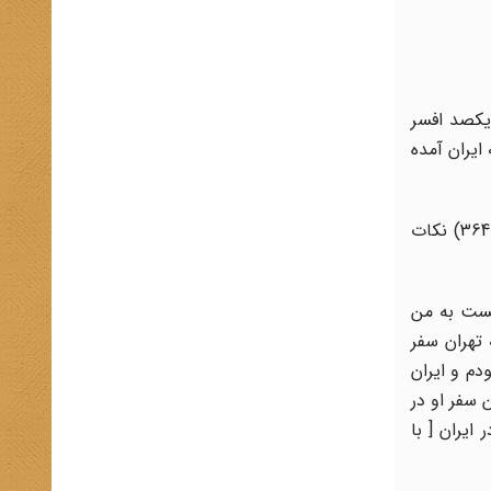
ش از یکصد افسر
ایران آمده
در مورد ماموریت هایزر شاه در کتاب «پاسخ به تاریخ» (ترجمه دکتر حسین ابوترابیان نشر زریاب تهران 1379 چاپ هفتم صفحه 364) نکات
ایست به من
تهران سفر
دم و ایران
 سفر او در
ایران [ با