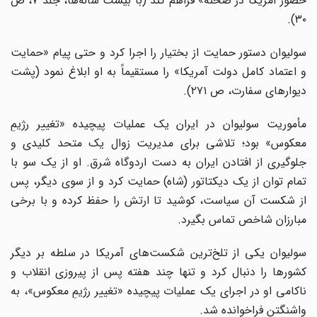
حضور آمریکا در صحنه» فراهم کند (با بیست ساله‌ها، جلد ۷، ص
۳۰).
سولیوان دستور حمایت از بختیار را اجرا کرد و حتی پیام «حمایت
و اعتماد کامل دولت آمریکا» را مستقیماً به او ابلاغ نمود (پشت
دیوارهای سفارت، ص ۲۷۱).
مأموریت سولیوان در ایران یک عملیات پیچیده «تغییر رژیمِ
معکوس» بود؛ تلاشی برای مدیریت زوال یک متحد کلیدی و
جلوگیری از افتادن ایران به دست اردوگاه شرق. او از یک سو با
تمام توان از یک دیکتاتور (شاه) حمایت کرد و از سوی دیگر، پس
از شکست آن سیاست، کوشید تا ارتش را حفظ کرده و با برخی
مبارزان شاخص تماس بگیرد.
سولیوان یکی از تلخ‌ترین شکست‌های آمریکا در سلطه بر دیگر
کشورها را دنبال کرد و تنها چند هفته پس از پیروزی انقلاب و
ناکامی او در اجرای یک عملیات پیچیده «تغییر رژیمِ معکوس»، به
واشنگتن فراخوانده شد.