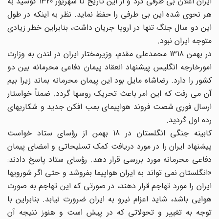
ایران اعلان بی طرفی کرد و از این تاریخ تا شهریور 1320 کوشید به
هر نحوی شده این بی طرفی را حفظ نماید. نظر به اینکه در طول
این دو سال جنگ تنها در اروپا جریان داشت، بنابراین خطر زیادی
متوجه ایران نبود.
در بهمن 1318 محمدعلی مقدم، وزیرمختار ایران در لندن به وزارت
امورخارجه انگلیس پیشنهاد انعقاد پیمان دفاعی محرمانه بین دو
کشور را دارد. رضاشاه مایل بود این پیمان محرمانه بماند زیرا بیم
آن می رفت که این امر باعث تحریک روسها گردد. ضمناً خواستار
ارسال فوری شصت فروند هواپیمای بمب افکن جدید و شکاریهای
رده اول گردید.
کابینه جنگی انگلستان در 18 بهمن از رؤسای ستاد خواست
پیشنهاد ایران را در مورد دریافت کمک تسلیحاتی و امضای پیمان
دفاعی محرمانه مورد بررسی قرار دهد. رؤسای ستاد پاسخ دادند:
«انگلستان نمی تواند به ایران هواپیما بفروشد و حتی اگر شورویها
ایران را مورد تهاجم قرار دهند، در صورتی که این تهاجم به صورت
هوایی باشد، شاید اعزام نیرو به ایران ضرورت نیابد. بنابراین با
توجه به تغییر و تحولاتی که در پیش است و هنوز نتیجه آن