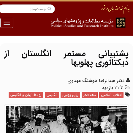
منو
پشتیبانی مستمر انگلستان از
دیکتاتوری پهلویها
دکتر عبدالرضا هوشنگ مهدوی
3291 بازدید
انقلاب اسلامی
دهه فجر
رژیم پهلوی
انگلیس
روابط ایران و انگلیس