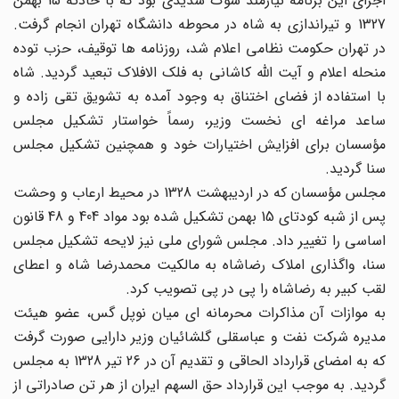
اجرای این برنامه نیازمند شوک شدیدی بود که با حادثه 15 بهمن
1327 و تیراندازی به شاه در محوطه دانشگاه تهران انجام گرفت.
در تهران حکومت نظامی اعلام شد، روزنامه ها توقیف، حزب توده
منحله اعلام و آیت الله کاشانی به فلک الافلاک تبعید گردید. شاه
با استفاده از فضای اختناق به وجود آمده به تشویق تقی زاده و
ساعد مراغه ای نخست وزیر، رسماً خواستار تشکیل مجلس
مؤسسان برای افزایش اختیارات خود و همچنین تشکیل مجلس
سنا گردید.
مجلس مؤسسان که در اردیبهشت 1328 در محیط ارعاب و وحشت
پس از شبه کودتای 15 بهمن تشکیل شده بود مواد 404 و 48 قانون
اساسی را تغییر داد. مجلس شورای ملی نیز لایحه تشکیل مجلس
سنا، واگذاری املاک رضاشاه به مالکیت محمدرضا شاه و اعطای
لقب کبیر به رضاشاه را پی در پی تصویب کرد.
به موازات آن مذاکرات محرمانه ای میان نوپل گس، عضو هیئت
مدیره شرکت نفت و عباسقلی گلشائیان وزیر دارایی صورت گرفت
که به امضای قرارداد الحاقی و تقدیم آن در 26 تیر 1328 به مجلس
گردید. به موجب این قرارداد حق السهم ایران از هر تن صادراتی از