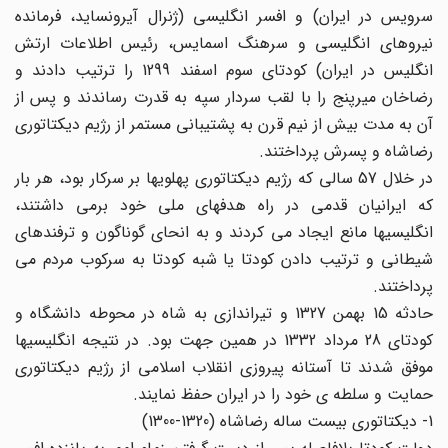
سرویس در ایران) و افسر انگلیسی (ژنرال آیرونساید، فرمانده
نیروهای انگلیسی و سرهنگ اسمایس، رئیس اطلاعات ارتش
انگلیس در ایران) کودتای سوم اسفند 1299 را ترتیب دادند و
رضاخان میرپنج را با لقب سردار سپه به قدرت رساندند و پس از
آن به مدت بیش از نیم قرن به پشتیبانی مستمر از رژیم دیکتاتوری
رضاشاه و پسرش پرداختند.
در خلال 57 سالی که رژیم دیکتاتوری پهلویها بر سرکار بود، هر بار
که ایرانیان قدمی در راه هدفهای ملی خود برمی داشتند،
انگلیسیها مانع ایجاد می کردند و به انحای گوناگون و ترفندهای
شیطانی و ترتیب دادن کودتا یا شبه کودتا به سرکوب مردم می
پرداختند.
حادثه 15 بهمن 1327 و تیراندازی به شاه در محوطه دانشگاه و
کودتای 28 مرداد 1332 در همین جهت بود. در نتیجه انگلیسیها
موفق شدند تا آستانه پیروزی انقلاب اسلامی از رژیم دیکتاتوری
حمایت و سلطه ی خود را در ایران حفظ نمایند.
1- دیکتاتوری بیست ساله رضاشاه (1320-1300)