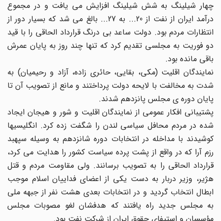
چهار شیلینگ به شش شیلینگ افزایش می یافت و در مجموع
درآمد ایران از نفت از 20... به 27... بالغ می شد که بسیار دور از
انتظارات مردم بود. دولت ساعد بی درنگ قرارداد الحاقی را با قید
دو فوریت به مجلسی تقدیم کرد که تنها چند روز به پایان عمرش
باقی مانده بود.
نمایندگان اقلیت (مکی، بقایی، حائری زاده، آزاد و رحیمیان) به
شدت به مخالفت با لایحه دولت پرداختند و مانع از تصویب آن تا
پایان دوره ی مجلس پانزدهم شدند.
پشتیبانی افکار عمومی از نمایندگان اقلیت و شور و هیجان ایجاد
شده در مردم محافل سیاسی لندن را شگفت زده کرد. انگلیسیها
کوشیدند با مداخله در انتخابات دوره شانزدهم به وسیله سپهبد
رزم آرا که در واقع از پشت پرده سیاست کشور را هدایت می کرد،
قرارداد الحاقی را به تصویب برسانند. ولی مقاومت مردم و قتل
هژیر، وزیر دربار به دست یکی از اعضای فداییان اسلام موجب
ابطال انتخاب گردید و در انتخابات بعدی هشت نفر از جبهه ملی
به مجلس جدید راه یافتند که هدفشان لغو مصوبات مجلس
مؤسسان و استیفای حقوق ایران از شرکت نفت بود.