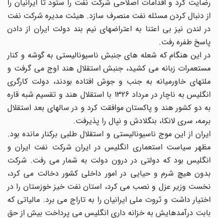
رضایت کرد و اقدامات اصلاحی شرکت نفت را ستود تا ایرانیان را
از دنبال کردن مسئله نفت منصرف سازد. هیئت مدیره شرکت نفت
در لندن نیز بی اعتنا به اعتراضهای نیم بند دولت ایران از دادن
پاسخ طفره رفت.
در این هنگام که شعله های جنبش ناسیونالیستی به گوشه و کنار
مستعمرات زبانه می کشید، جنبش استقلال هند اوج می گرفت و
ملتهای خاورمیانه به جنب و جوش افتاده بودند، دولت کارگری
انگلیس به ناچار در مرداد 1326 با استقلال هند و تقسیم شبه قاره
به دو کشور هند و پاکستان موافقت کرد و در سالهای بعد استقلال
برمه، سری لانکا، بنگلادش و نپال را پذیرفت.
ایران از این موج ناسیونالیستی و استقلال طلبی برکنار مانده بود.
مظهر سیاست استعماری انگلیس در ایران شرکت نفت ایران و
انگلیس بود که دولتی در درون دولت به شمار می رفت. شرکت
بدون هیچ شرم و حیایی در امور داخلی کشور دخالت می کرد،
نخست وزیر عزل و نصب می کرد، استان نفت خیز خوزستان را در
اختیار داشت و ثروت ملی ایرانیان را به تاراج می برد. مالیاتی که
بابت درآمدهایش به خزانه داری انگلیس می پرداخت بیش از حق