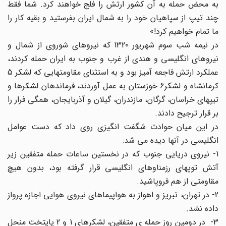
به محض حمله به آن کشور ارتش را فلج خواهند کرد. شما فقط
چند تیپ از سپاهیان خود را به شمال ایران بفرستید و بقیه کار را
ما تمام خواهیم کرد!»
در نیمه شب سوم شهریور 1320 که نیروهای شوروی از شمال و
نیروهای انگلیسی و هندی از غرب و جنوب به ایران حمله کردند،
عملکرد ارتش فاجعه آمیز بود و به استثنای مقاومتهایی که لشکر 5
کرمانشاه و لشکر6 خوزستان به عمل آوردند، فرماندهان لشکرها و
تیپهای خراسان، گرگان، مازندران، گیلان و آذربایجان، همگی فرار را
بر قرار ترجیح دادند.
در این میان حوادث شگفت انگیزی روی داد که دست عوامل
انگلیسی در آنها دیده می شد:
1- نیروی دریایی جنوب که در نخستین ساعات حمله متفقین زیر
آتش توپهای رزمناوهای انگلیسی قرار گرفته بود، بدون هیچ
مقاومتی از هم فروپاشید.
2- در تهران، تبریز و اهواز به هواپیماهای نیروی هوایی اجازه پرواز
داده نشد.
3- در دومین روز حمله ی متفقین، لشکرهای 1 و 2 پایتخت منحل