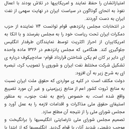
امتیازاتشان را حفظ نمایند و امریکاییها در تلاش بودند با اعمال
نفوذ به انحای گوناگون در سیاست ایران در نهایت سهمی از نفت
ایران به دست آوردند.
در انتخابات مجلس پانزدهم، قوام توانست 74 نماینده از حزب
دمکرات ایران تحت ریاست خود را به مجلس بفرستد و با اتکا به
امریکاییان از احراز اکثریت توسط نمایندگان طرفدار انگلیس
جلوگیری کند. هنگامی که مجلس پانزدهم در 1326 ماده واحده
ای دایر بر کان لم یکن شناختن قرارداد قوام- سادچیکوف درباره ی
تشکیل شرکت مختلط نفت ایران و شوروی را تصویب کرد، تبصره
ای به شرح زیر به آن افزود:
دولت مکلف است در کلیه ی مواردی که حقوق ملت ایران نسبت
به منابع ثروت کشور اعم از منابع زیرزمینی و غیر آن مورد تضییع
واقع شده است، به خصوص راجع به نفت جنوب، به منظور
استیفای حقوق ملی مذاکرات و اقدامات لازمه را به عمل آورد و
مجلس شورای ملی را از نتیجه آن مطلع سازد.
تصمیم مجلس شورای ملی نارضایتی انگلیسیها را برانگیخت و
موجب دشمنی شدید آنان با قوام گردید. انگلیسیها که از ابتدا با