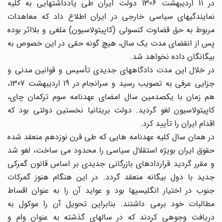
در 11 اردیبهشت 1306 دولت ایران طی یادداشتهایی به کلیه
نمایندگیهای سیاسی خارجی در ایران اطلاع داد که معاهدات
مربوط به حق قضاوت کنسولی (کاپیتولاسیون) ملغی و بلااثر بوده
پس از انقضای مدت یک سال، هیچ گونه حقی در این خصوص به
بیگانگان داده نخواهد شد.
در خلال این مدت دادگاههای جدیدی تأسیس و قوانین مدنی و
جزایی عرفی به تصویب رسید و سرانجام در 19 اردیبهشت 1307،
هم زمان با یکصدمین سال امضای عهدنامه سوم ترکمان چای،
کاپیتولاسیون لغو گردید. دولت بریتانیا نخستین دولتی بود که
اقدام ایران را تأیید کرد.
در همان سال کلیه عهدنامه هایی که طی قرن نوزدهم منعقد شده
حقوق ایران بویژه استقلال سیاسی را محدود می ساخت، لغو شد
و مقرر گردید قراردادهای بازرگانی جدیدی بر اساس قانون گمرکی
جدید با دول بیگانه منعقد گردد. در این هنگام هنوز گمرکات
جنوب در اختیار انگلیسیها بود و عواید آن را به عنوان اقساط
مطالبات خود برمی داشتند. بنابراین تحویل آن را موکول به
دریافت وجوهی کردند که در سالهای گذشته به عنوان وام و