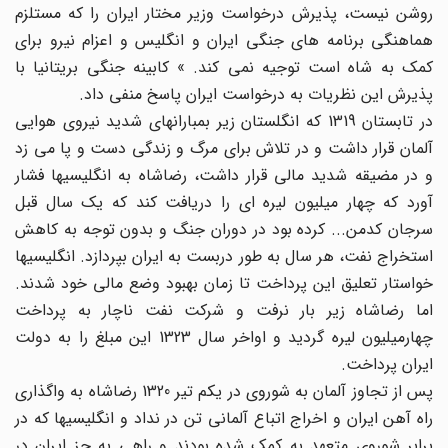
روشن نیست، پذیرش درخواست وزیر مختار ایران را که مستلزم
هماهنگی برنامه های جنگی ایران و انگلیس و اعزام نیرو برای
کمک به شاه است توجیه نمی کند. » کابینه جنگی بریتانیا با
پذیرش این نظریات به درخواست ایران پاسخ منفی داد.
در تابستان 1319 که انگلستان زیر بمبارانهای شدید نیروی هوایی
آلمان قرار داشت و در تلاش برای مرگ و زندگی دست و پا می زد
و در مضیقه شدید مالی قرار داشت، رضاشاه به انگلیسیها فشار
آورد که چهار میلیون لیره ای را دریافت کند که یک سال قبل
سرجان کدمن... کرده بود در دوران جنگ و بدون توجه به کاهش
استخراج نفت، هر سال به طور دربست به ایران بپردازد. انگلیسیها
خواستار تعلیق این پرداخت تا زمان بهبود وضع مالی خود شدند.
اما رضاشاه زیر بار نرفت و شرکت نفت ناچار به پرداخت
چهارمیلیون لیره گردید و اواخر سال 1323 این مبلغ را به دولت
ایران پرداخت.
پس از تجاوز آلمان به شوروی در یکم تیر 1320 رضاشاه به واگذاری
راه آهن ایران و اخراج اتباع آلمانی تن در نداد و انگلیسیها که در
برابر شوروی متعهد به کمک شده بودند و راهی به جز ایران در