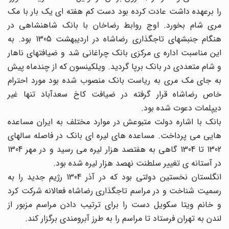
را برعهده داشت عادت کرده بود دست کم هفته ای یک بار با مک
مری شام بخورد. اوج روابط رضاخان با بانک شاهنشاهی در
هنگام جنبشهای تاجگذاری رضاشاه در اردیبهشت 1305 بود. به
این مناسبت اداره ی مرکزی بانک چراغانی شد و ضیافتهای ناهار
و شام متعددی در بانک برپا گردید. ویلکینسون که از چندماه پیش
به جای مک مری به ریاست بانک منصوب شده بود مورد احترام
خاص رضاشاه قرار گرفته در ضیافت کاخ سعدآباد تنها غیر
دیپلمات دعوت شده بود.
بانک با اشاره دولت متبوعش در موارد مختلف به ایران مساعده
هایی می پرداخت. مساعده های لیره ای بانک در فاصله سالهای
1302 تا 1304 گاهی به هفتصد هزار لیره می رسید و در مهر 1304
در آستانه ی تغییر سلطنت نهصد هزار لیره شده بود.
انگلستان نخستین دولتی بود که در آذر 1304 رژیم جدید را به
رسمیت شناخت و در مراسم تاجگذاری رضاشاه فعالانه شرکت کرد
و خانم ویتا سکویل دست را برای ترتیب دادن مراسم مزبور از
لندن به تهران فرستاد تا مراسم را به طرز آبرومندی برگزار کند.