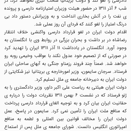
دادرسی را لغو کند و دولت بریتانیا سخت گیری نخواهد کرد، در
شب 6 آذر 1311 در حضور هیئت وزیران امتیازنامه دارسی و پرونده
ی نفت را در آتش بخاری انداخت و به وزیرانش دستور داد بی
درنگ امتیاز را لغو کنند که فردای آن روز عملی شد.
اقدام دولت ایران در لغو قرارداد دارسی واکنشی خلاف انتظار
رضاشاه در بر داشت و بحران بزرگی در روابط وی با انگلستان به
وجود آورد. انگلستان در یادداشت 11 آذر 1311 ایران را تهدید کرد
در صورتی که از تصمیم خود عدول نکند با عواقب وخیمی روبه رو
خواهد شد. ضمناً چند فروند رزمناو جنگی به آبهای ساحلی ایران
فرستاد. سرجان سایمون، وزیر امورخارجه ی بریتانیا نیز شکایتی از
دولت ایران به دبیرخانه جامعه ی ملل تسلیم کرد.
دولت ایران هیئتی به ریاست علی اکبر داور، وزیر دادگستری را به
ژنو فرستاد که در نشست 6 بهمن 1311 نظریات دولت را درباره ی
حقانیت ایران بیان کرد و به توجیه الغای قرارداد دارسی پرداخت
که منافع ملت ایران را تأمین نمی کرد. سایمون در پاسخ، عمل
دولت ایران را مخالف قوانین بین المللی و لطمه به منافع
امپراتوری انگلیس دانست. شورای جامعه ی ملل پس از استماع