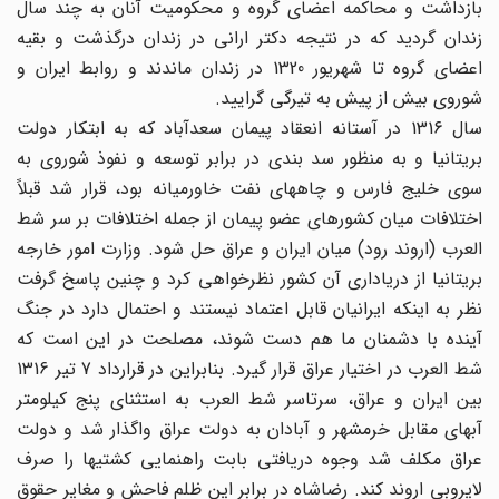
بازداشت و محاکمه اعضای گروه و محکومیت آنان به چند سال
زندان گردید که در نتیجه دکتر ارانی در زندان درگذشت و بقیه
اعضای گروه تا شهریور 1320 در زندان ماندند و روابط ایران و
شوروی بیش از پیش به تیرگی گرایید.
سال 1316 در آستانه انعقاد پیمان سعدآباد که به ابتکار دولت
بریتانیا و به منظور سد بندی در برابر توسعه و نفوذ شوروی به
سوی خلیج فارس و چاههای نفت خاورمیانه بود، قرار شد قبلاً
اختلافات میان کشورهای عضو پیمان از جمله اختلافات بر سر شط
العرب (اروند رود) میان ایران و عراق حل شود. وزارت امور خارجه
بریتانیا از دریاداری آن کشور نظرخواهی کرد و چنین پاسخ گرفت
نظر به اینکه ایرانیان قابل اعتماد نیستند و احتمال دارد در جنگ
آینده با دشمنان ما هم دست شوند، مصلحت در این است که
شط العرب در اختیار عراق قرار گیرد. بنابراین در قرارداد 7 تیر 1316
بین ایران و عراق، سرتاسر شط العرب به استثنای پنج کیلومتر
آبهای مقابل خرمشهر و آبادان به دولت عراق واگذار شد و دولت
عراق مکلف شد وجوه دریافتی بابت راهنمایی کشتیها را صرف
لایروبی اروند کند. رضاشاه در برابر این ظلم فاحش و مغایر حقوق