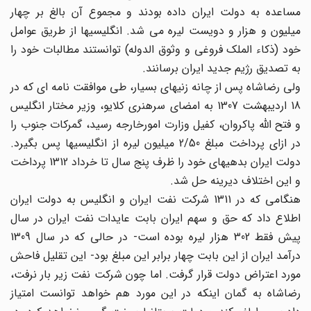
مساعده به دولت ایران داده بودند و مجموع آن بالغ بر چهار
میلیون و هزار و دویست لیره می شد. انگلیسیها از طریق عوامل
خود (ذکاء الملک فروغی و وثوق الدوله) توانستند مطالبات خود را
به تصدیق رژیم جدید ایران برسانند.
ولی رضاشاه پس از چانه زنیهای بسیار، طی موافقت نامه ای که در
18 اردیبهشت 1307 به امضای سرهنری کلایو، وزیر مختار انگلیس
و فتح الله پاکروان، کفیل وزارت امورخارجه رسید، گمرکات جنوب را
در ازای پرداخت مبلغ 2/50 میلیون لیره از انگلیسیها پس بگیرد.
دولت ایران بدهیهای خود را ظرف پنج سال تا خرداد 1312 پرداخت
و این اختلاف دیرینه حل شد.
هنگامی که در 1311 شرکت نفت ایران و انگلیس به دولت ایران
اطلاع داد که حق و سهم ایران بابت عایدات نفت ایران در سال
پیش فقط 302 هزار لیره بوده است- در حالی که در سال 1309
درآمد ایران از این بابت چهار برابر این مبلغ بود- این تقلیل فاحش
مورد اعتراض دولت قرار گرفت. اما چون شرکت نفت زیر بار نرفت،
رضاشاه به گمان اینکه در این مورد هم خواهد توانست امتیاز