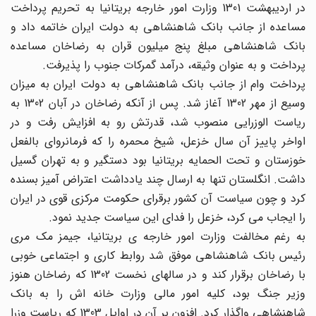
در اردیبهشت 1301 وزارت امور خارجه بریتانیا به تحریم پرداخت
مساعده از جانب بانک شاهنشاهی به دولت ایران خاتمه داد و
بانک شاهنشاهی مبلغ پنج میلیون قران به رضاخان مساعده
پرداخت و به عنوان وثیقه، درآمد گمرکات جنوب را پذیرفت.
پرداخت وام از جانب بانک شاهنشاهی به دولت ایران به میزان
وسیع از مهر 1302 آغاز شد. پس از آنکه رضاخان در آبان 1302 به
ریاست الوزرایی منصوب شد، قدرتش رو به افزایش رفت و در
اواخر پاییز آن سال خزعل، شیخ محمره را که فرمانروای بالفعل
خوزستان و تحت الحمایه بریتانیا بود دستگیر و به تهران گسیل
داشت. انگلستان تنها به ارسال چند یادداشت اعتراض آمیز بسنده
کرد و چون سیاست آن کشور برقرای حکومت مرکزی قوی در ایران
را ایجاب می کرد، خزعل را فدای این سیاست جدید نمود.
به رغم مخالفت وزارت امور خارجه ی بریتانیا، جیمز مک مری
رئیس بانک شاهنشاهی موفق شد روابط کاری و اجتماعی خوبی
با رضاخان برقرار کند و در سالهای نخست 1302 که رضاخان هنوز
وزیر جنگ بود، کلیه امور مالی وزارت خانه اش را به بانک
شاهنشاهی واگذار کرد. افزون بر آن در اوایل 1303 که ریاست وزرا