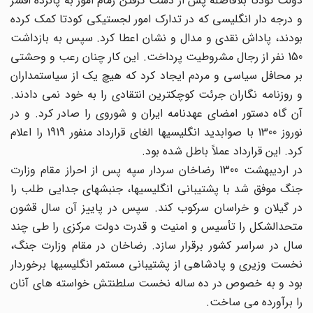
دولت کودتا بلافاصله پس از دست گرفتن زمام امور به پانزده افسر
و درجه دار انگلیسی که در تدارک امور لجستیکی کودتا کمک کرده
بودند، پاداش نقدی و مدال و نشان اعطا کرد. سپس به بازداشت
150 نفر از رجال مشروطیت پرداخت. این کار چنان رعب و وحشتی
بر محافل سیاسی و مردم ایجاد کرد که هیچ یک از سیاستمداران
و روزنامه نگاران جرئت کوچکترین انتقادی را به خود نمی دادند.
آن گاه دستور امضای عهدنامه ایران و شوروی را صادر کرد. و در
نوروز 1300 با صوابدید انگلیسیها الغای قرارداد منفور 1919 را اعلام
کرد. این قرارداد عملاً باطل شده بود.
در اردیبهشت 1300 رضاخان سردار سپه پس از احراز مقام وزارت
جنگ موفق شد با پشتیبانی انگلیسیها، جنبشهای جدایی طلب را
در گیلان و خراسان سرکوب کند. سپس در پاییز آن سال قشون
متحدالشکل را تأسیس و امنیت و قدرت دولت مرکزی را طی چند
سال در سراسر کشور برقرار سازد. رضاخان در مقام وزارت جنگ،
نخست وزیری و پادشاهی از پشتیبانی مستمر انگلیسیها برخوردار
بود و به خصوص در ده ساله نخست سلطنتش خواسته های آنان
را برآورده می ساخت.