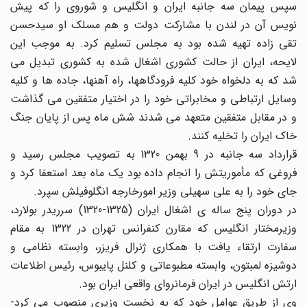
سپس پیمان سه جانبه ایران و انگلیس و شوروی را که پیش
نویس آن در لندن با مشارکت دولت و هم مسلک او سیدحسن
تقی زاده تهیه شده بود به مجلس تسلیم کرد. به موجب این
لایحه، ایران از حالت کشوری اشغال شده به کشوری تبدیل می
شد که به دلخواه خود کلیه فرودگاهها، راه آهنها، جاده ها و کلیه
وسایل ارتباطی و مخابراتی خود را در اختیار متفقین می گذاشت
و در مقابل متفقین متعهد می شدند شش ماه پس از پایان جنگ
خاک ایران را تخلیه کنند.
قرارداد سه جانبه در 9 بهمن 1320 به تصویب مجلس رسید و
فروغی که مأموریتش را انجام داده بود یک ماه بعد استعفا کرد و
جای خود را به علی سهیلی وزیر امورخارجه انگلوفیلش سپرد.
در دوران پنج ساله ی اشغال ایران (1325-1320) سرریدر بولارد،
وزیرمختار انگلیس که مقارن کنفرانس تهران در 1322 به مقام
سفارت ارتقاء یافت با همکاری ژنرال فریزر، وابسته نظامی و
دوشیزه لمبتون، وابسته مطبوعاتی و کلنل پایبوس، رئیس اطلاعات
ارتش انگلیس در ایران فرمانروای واقعی ایران بود.
وی از طریق عوامل خود که به نخست وزیری منصوب می کرد-