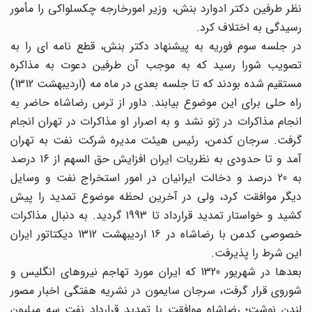
نظر طرفین دکتر ادوارد بنش، وزیر امورخارجه چکسلواکی را مأمور
رسیدگی به اختلاف کرد.
در جلسه سوم فوریه به پیشنهاد دکتر بنش، قطع نامه ای را به
تصویب شورا رسید که به موجب آن طرفین دعوت به مذاکره
مستقیم شده بودند که تا جلسه بعدی در ماه مه (اردیبهشت 1312)
راه حلی برای این موضوع بیابند. داور از ترس رضاشاه حاضر به
انجام مذاکرات در ژنو نشد و به اصرار او مذاکرات در تهران انجام
گرفت. سرجان کدمن، رئیس هیئت مدیره شرکت نفت به تهران
آمد و تا حدودی به نظریات ایران افزایش حق السهم از 16 درصد
به 20 درصد و دخالت ایرانیان در امور استخراج نفت و وسایل
دیگر موافقت کرد، ولی در آخرین لحظه موضوع تمدید را پیش
کشید و خواستار تمدید قرارداد تا 1993 گردید. به دنبال مذاکرات
خصوصی کدمن با رضاشاه در 16 اردیبهشت 1312 دیکتاتور ایران
این شرط را پذیرفت.
بعدها در شهریور 1320 که ایران مورد تهاجم نیروهای انگلیس و
شوروی قرار گرفت، سرجان سایمون در نشریه هفتگی اخبار مصور
لندن نوشت؛ رضاشاه موافقت با تمدید قرارداد نفت سه میلیون