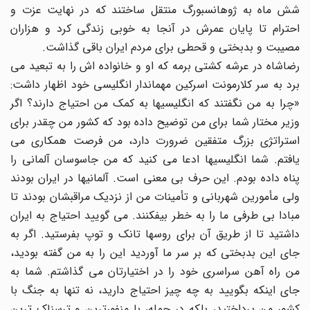
شش ماه به ژوهانسبورگ منتقل ساختند که در نهایت عزت و
احترام تا پایان عمرش در آنجا به خوبی زندگی کرد و هزاران
مصیبت و بدبختی و قحطی برای مردم ایران باقی گذاشت.
رضاشاه در عرشه کشتی برمه که او و خانواده اش را به تبعید می
برد به سر کلارمونت اسرکین مهماندار انگلیسی خود اظهار داشت:
«چرا به من نگفتند که انگلیسیها به کمک من احتیاج دارند؟ اگر
وزیر مختار شما برای من توضیح داده بود که کشور من چقدر برای
استراتژی بزرگ متفقین ضرورت دارد، من فرصت همکاری می
یافتم. شما انگلیسیها ادعا می کنید که من جاسوسان آلمانی را
پناه داده بودم. این حرف بی معنی است. آلمانیها در ایران بودند
ولی مأمورین شهربانی و تأمینات من از نزدیک مراقبشان بودند تا
مبادا بی طرفی ما را به خطر بیفکنند. می گویید احتیاج به ایران
داشتید تا از طریق آن برای روسها تانک و توپ بفرستید. اگر به
جای این بدبختی که بر سر ما آوردید این را به من گفته بودید،
من راه آهن سراسری خود را در اختیارتان می گذاشتم. شما به
جای اینکه بگویید به چه چیز احتیاج دارید، نه تنها به جنگ با
کشور من پرداختید، بلکه در حمله، با منفورترین و ترسناک ترین