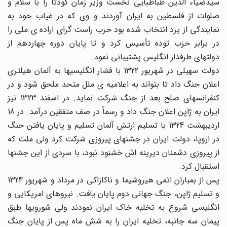
سیدضیاء الدین طباطبایی نخست وزیر زمان کودتا را با سلام و
صلوات از فلسطین به ایران آوردند و وی که در غیاب خود به
نمایندگی از یزد انتخاب شده بود حزب راست گرای اراده ی ملی را
در برابر حزب توده تأسیس کرد و تا پایان دوره چهاردهم از
دولتهای طرفدار انگلیس پشتیبانی نمود.
دولت سهیلی در شهریور 1322 با فشار انگلیسیها به آلمان هیلتری
اعلان جنگ داد تا بتواند به اعلامیه ی ملل متحد ملحق شود و در
کنفرانسهای صلح بعد از جنگ شرکت نماید. در اسفند 1323 نیز
ایران به ژاپن اعلان جنگ داد و رسماً در صف متفقین درآمد. در 18
اردیبهشت 1324 با تسلیم ارتش آلمان تسلیم و پایان یافتن جنگ
در اروپا، دولت ایران در جشنهای پیروزی شرکت کرد ولی ملت که
از پیروزی دشمنان دیرینه اش خشنود نبود، با سردی از این جشنها
استقبال کرد.
پس از بمباران اتمی هیروشیما و ناکازاکی در مرداد و شهریور 1324
و تسلیم ژاپن، جنگ جهانی دوم پایان یافت. نیروهای امریکایی و
انگلیسی شروع به تخلیه خاک ایران نمودند ولی شورویها طبق
پیمان سه جانبه، تخلیه ایران را به شش ماه پس از پایان جنگ