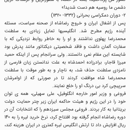
دشمن ما روسیه هم دست شدید!»
2- دوران دمکراسی بحرانی (1332- 1320)
پس از اشغال ایران و خروج رضاشاه از صحنه سیاست، مسئله
آینده رژیم مطرح شد. انگلیسیها تمایل زیادی به سلطنت
محمدرضا پهلوی نداشتند و او را به خاطر روابط نزدیکی که با
سفارت آلمان داشت و فاقد شخصیتی دیکتاتور مانند پدرش بود
شایسته این مقام نمی دانستند. ولی سرانجام پس از اینکه حمید
میرزا قاجار، برادرزاده احمدشاه به علت ندانستن زبان فارسی از
نامزدی سلطنت حذف شد، به ناچار و به طور موقت با سلطنت
محمدرضا شاه موافقت کردند تا در صورتی که از اوامرشان
سرپیچی کرد بی درنگ او را خلع نمایند.
فروغی و وزیر امور خارجه انگلوفیل، علی سهیلی، همه ی توان
خود را در این رژیم و هیئت حاکمه ایران زیر چتر حمایت دولت
بریتانیا به کار بردند. فروغی مجلس سیزدهم را که انتخابات آن در
دوره رضاشاه انجام گرفته بود افتتاح کرد، نرخ خرید لیره را به 140
ریال افزایش داد تا ارتش انگلیس لیره کمتری در ایران هزینه کند،