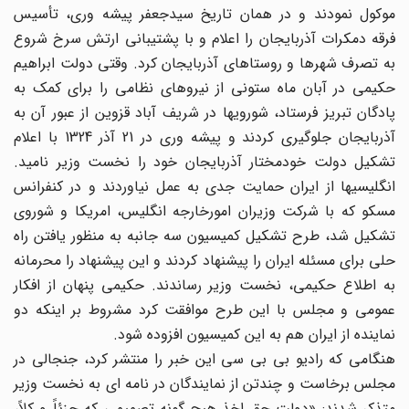
موکول نمودند و در همان تاریخ سیدجعفر پیشه وری، تأسیس
فرقه دمکرات آذربایجان را اعلام و با پشتیبانی ارتش سرخ شروع
به تصرف شهرها و روستاهای آذربایجان کرد. وقتی دولت ابراهیم
حکیمی در آبان ماه ستونی از نیروهای نظامی را برای کمک به
پادگان تبریز فرستاد، شورویها در شریف آباد قزوین از عبور آن به
آذربایجان جلوگیری کردند و پیشه وری در 21 آذر 1324 با اعلام
تشکیل دولت خودمختار آذربایجان خود را نخست وزیر نامید.
انگلیسیها از ایران حمایت جدی به عمل نیاوردند و در کنفرانس
مسکو که با شرکت وزیران امورخارجه انگلیس، امریکا و شوروی
تشکیل شد، طرح تشکیل کمیسیون سه جانبه به منظور یافتن راه
حلی برای مسئله ایران را پیشنهاد کردند و این پیشنهاد را محرمانه
به اطلاع حکیمی، نخست وزیر رساندند. حکیمی پنهان از افکار
عمومی و مجلس با این طرح موافقت کرد مشروط بر اینکه دو
نماینده از ایران هم به این کمیسیون افزوده شود.
هنگامی که رادیو بی بی سی این خبر را منتشر کرد، جنجالی در
مجلس برخاست و چندتن از نمایندگان در نامه ای به نخست وزیر
متذکر شدند: «دولت حق اخذ هیچ گونه تصمیمی که جزئاً و کلاً،