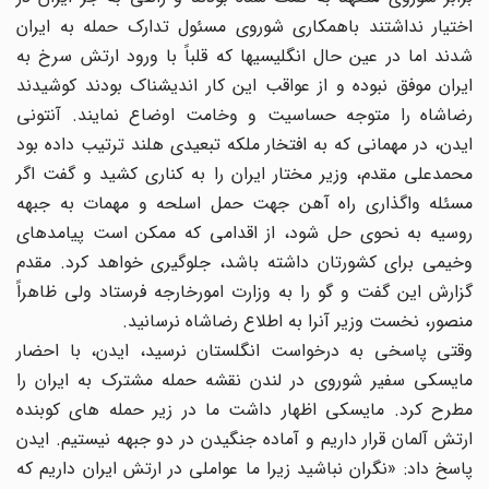
اختیار نداشتند باهمکاری شوروی مسئول تدارک حمله به ایران
شدند اما در عین حال انگلیسیها که قلباً با ورود ارتش سرخ به
ایران موفق نبوده و از عواقب این کار اندیشناک بودند کوشیدند
رضاشاه را متوجه حساسیت و وخامت اوضاع نمایند. آنتونی
ایدن، در مهمانی که به افتخار ملکه تبعیدی هلند ترتیب داده بود
محمدعلی مقدم، وزیر مختار ایران را به کناری کشید و گفت اگر
مسئله واگذاری راه آهن جهت حمل اسلحه و مهمات به جبهه
روسیه به نحوی حل شود، از اقدامی که ممکن است پیامدهای
وخیمی برای کشورتان داشته باشد، جلوگیری خواهد کرد. مقدم
گزارش این گفت و گو را به وزارت امورخارجه فرستاد ولی ظاهراً
منصور، نخست وزیر آنرا به اطلاع رضاشاه نرسانید.
وقتی پاسخی به درخواست انگلستان نرسید، ایدن، با احضار
مایسکی سفیر شوروی در لندن نقشه حمله مشترک به ایران را
مطرح کرد. مایسکی اظهار داشت ما در زیر حمله های کوبنده
ارتش آلمان قرار داریم و آماده جنگیدن در دو جبهه نیستیم. ایدن
پاسخ داد: «نگران نباشید زیرا ما عواملی در ارتش ایران داریم که