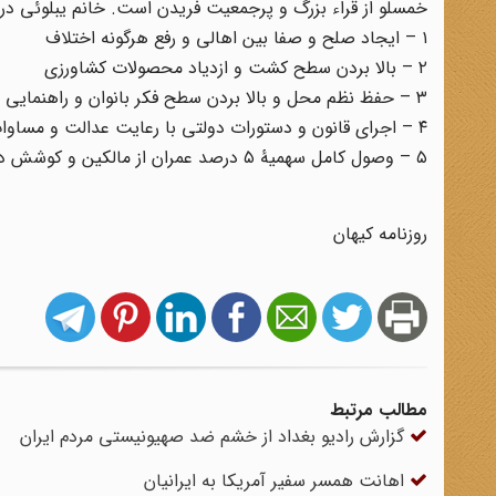
خمسلو از قراء بزرگ و پرجمعیت فریدن است. خانم یبلوئی در مص
۱ – ایجاد صلح و صفا بین اهالی و رفع هرگونه اختلاف
۲ – بالا بردن سطح کشت و ازدیاد محصولات کشاورزی
۳ – حفظ نظم محل و بالا بردن سطح فکر بانوان و راهنمایی آنان در امور خانه‌داری و امور اجتماعی
۴ – اجرای قانون و دستورات دولتی با رعایت عدالت و مساوات
۵ – وصول کامل سهمیۀ ۵ درصد عمران از مالکین و کوشش در راه پیشرفت امور فرهنگی
روزنامه کیهان
مطالب مرتبط
گزارش رادیو بغداد از خشم ضد صهیونیستی مردم ایران
اهانت همسر سفیر آمریکا به ایرانیان