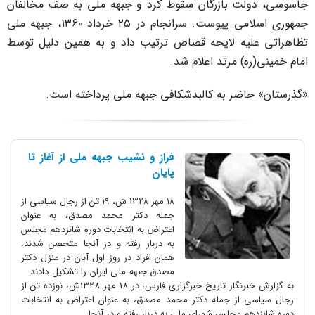
اسوسی، دولت بازرگان سقوط کرد و جبهه ملی به صف مخالفان
جمهوری اسلامی پیوست. سرانجام در ۲۵ خرداد ۱۳۶۰، جبهه ملی
ظاهراتی علیه لایحه قصاص ترتیب داد و به همین دلیل توسط
مام خمینی(ره) مرتد اعلام شد.
گذرستان» حاضر به کالبدشکافی جبهه ملی پرداخته است.
فراز و نشیب جبهه ملی از آغاز تا
پایان
۱۸ مهر ۱۳۲۸ ش، ۱۹ تن از رجال سیاسی از
جمله دکتر محمد مصدق، به عنوان
اعتراض به انتخابات دوره شانزدهم مجلس
به دربار رفته و در آنجا متحصن شدند.
همان افراد در روز اول آبان در منزل دکتر
مصدق جبهه ملی ایران را تشکیل دادند.
به گزارش خبرنگار تاریخ خبرگزاری فارس، در 18 مهر 1328ش، نوزده تن از
رجال سیاسی از جمله دکتر محمد مصدق، به عنوان اعتراض به انتخابات
دوره شانزدهم مجلس شورای ملی به دربار رفته و در آنجا...