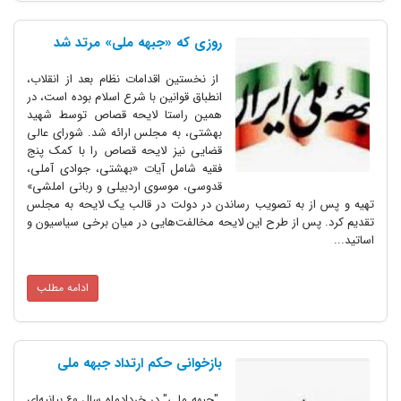
روزی که «جبهه ملی» مرتد شد
از نخستین اقدامات نظام بعد از انقلاب،
انطباق قوانین با شرع اسلام بوده است، در
همین راستا لایحه قصاص توسط شهید
بهشتی، به مجلس ارائه شد. شورای عالی
قضایی نیز لایحه قصاص را با کمک پنج
فقیه شامل آیات «بهشتی، جوادی آملی،
قدوسی، موسوی اردبیلی و ربانی املشی»
تهیه و پس از به تصویب رساندن در دولت در قالب یک لایحه به مجلس
تقدیم کرد. پس از طرح این لایحه مخالفت‌هایی در میان برخی سیاسیون و
اساتید...
ادامه مطلب
بازخوانی حکم ارتداد جبهه ملی
"جبهه ملی" در خردادماه سال 60 بیانیه‌ای