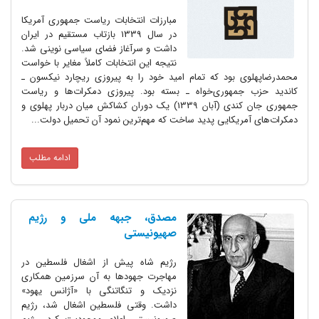
مبارزات انتخابات ریاست جمهوری آمریکا
در سال 1339 بازتاب مستقیم در ایران
داشت و سرآغاز فضای سیاسی نوینی شد.
نتیجه این انتخابات کاملاً مغایر با خواست
محمدرضاپهلوی بود که تمام امید خود را به پیروزی ریچارد نیکسون ـ
کاندید حزب جمهوری‌خواه ـ بسته بود. پیروزی دمکرات‌ها و ریاست
جمهوری جان کندی (آبان 1339) یک دوران کشاکش میان دربار پهلوی و
دمکرات‌های آمریکایی پدید ساخت که مهم‌ترین نمود آن تحمیل دولت...
ادامه مطلب
مصدق، جبهه ملی و رژیم
صهیونیستی
رژیم شاه پیش از اشغال فلسطین در
مهاجرت جهودها به آن سرزمین همکاری
نزدیک و تنگاتنگی با «آژانس یهود»
داشت. وقتی فلسطین اشغال شد، رژیم