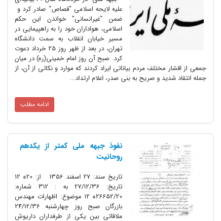
علیه لایحه اسلامی "قصاص" صادر کرد و
ضمن "غیرانسانی" خواندن این حکم
اسلامی، هواداران خود را به راهپیمایی در
مسیر خیابان انقلاب به سمت دانشگاه
تهران، در بعد از ظهر روز 25 خرداد دعوت
کرد. صبح آن روز امام خمینی(ره) در میان
جمعی از اقشار مختلف مردم بیاناتی ایراد کردند که موارد و نکاتی از آن، از
جمله انتقاد شدید و صریح به بنی صدر، اعلام ارتداد...
ادامه مطلب
نفوذ جبهه ملی کمتر از یکدهم
روحانیت
تاریخ سند: 27 اسفند 1356 از: 20ه‌ 12
تاریخ: 27/12/36 به : 312 شماره:
26652/20ه‌ 12 موضوع‌: اظهارات مهندس
بازرگان صبح روز چهارشنبه 24/12/36
ملاقاتی بین یکی از طرفداران داریوش