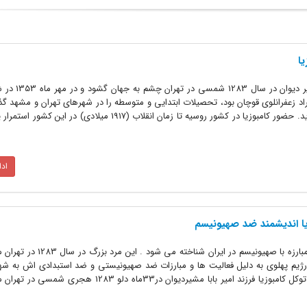
یا
امیر توکل کامبوزیا، فرزند امیربابا
راد زعفرانلوى قوچان بود، تحصیلات ابتدایى و متوسطه را در شهرهاى تهران و مشهد گذر
تکمیل تحصیلات خود عازم تاشکند گردید. حضور کامبوزیا در کشور روسیه تا زمان انقلاب (1917 میلادى
اد
زیا اندیشمند ضد صهیونیسم
امیر توکل کامبوزیا یکی از پیشگامان مبارزه با صهیونیسم در ایر
مل رژیم پهلوی به دلیل فعالیت ها و مبارزات ضد صهیونیستی و ضد استبدادی اش به شه
زندگی نامه مرحوم کامبوزیا استاد امیر توکل کامبوزیا فرزند امیر بابا مشیردیوان در33ماه دل