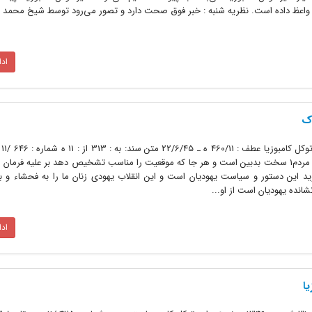
ه دوستان نزدیک خود منجمله اعرابی2 واعظ داده است. نظریه شنبه : خبر فوق صحت دارد و تصور می‌رود توسط شیخ مح
اد
اک
تاریخ
کامبوزیا نسبت به انقلاب مقدس شاه و مردم1 سخت بدبین است و هر جا که موقعیت را مناسب تشخیص دهد بر علیه 
ید این دستور و سیاست یهودیان است و این انقلاب یهودی زنان ما را به فحشاء و 
نده یهودیان است از او...
اد
یا