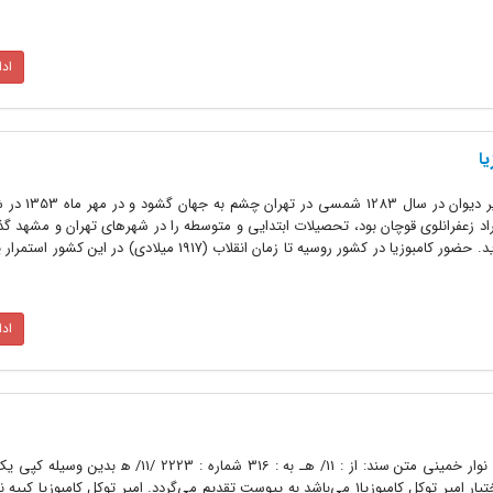
اد
یا
امیر توکل کامبوزیا، فرزند امیربابا
راد زعفرانلوى قوچان بود، تحصیلات ابتدایى و متوسطه را در شهرهاى تهران و مشهد گذر
تکمیل تحصیلات خود عازم تاشکند گردید. حضور کامبوزیا در کشور روسیه تا زمان انقلاب (1917 میلادى
اد
تاریخ سند: 18 شهریور 1349 موضوع : نوار خمینی متن سند: از : 11/ هـ به : 316 شماره : 3
مربوط به سخنرانی نامبرده بالا که در اختیار امیر توکل کامبوزیا1 می‌باشد به پیوست تقدیم می‌گردد. امیر توکل کامبوزی