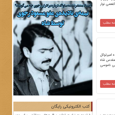
مد کفعمی نوار
امه مطلب
 سند: 17 آذر 1345 موضوع : امیرتوکل کامبوزیا عطف : 460/11 ه ـ 22/6/45 متن سند: به : 313 از : 11 ه شماره : 646 /11 ه امیرتوکل
فرمان مقدس شاه
بی ناموسی
امه مطلب
کتب الکترونیکی رایگان