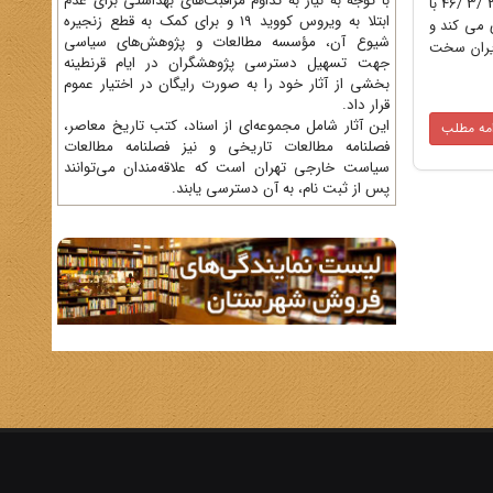
با توجه به نیاز به تداوم مراقبت‌های بهداشتی برای عدم
موضوع : امیرتوکل کامبوزیا تاریخ سند: 31 شهریور 1346 موضوع : امیرتوکل کامبوزیا متن سند: شماره : 425 /11 ه در تاریخ 3 /3 /46 با
ابتلا به ویروس کووید 19 و برای کمک به قطع زنجیره
ی می کند و
شیوع آن، مؤسسه مطالعات و پژوهش‌های سیاسی
ایران سخت
جهت تسهیل دسترسی پژوهشگران در ایام قرنطینه
بخشی از آثار خود را به صورت رایگان در اختیار عموم
قرار داد.
این آثار شامل مجموعه‌ای از اسناد، کتب تاریخ معاصر،
امه مطلب
فصلنامه‌ مطالعات تاریخی و نیز فصلنامه مطالعات
سیاست خارجی تهران است که علاقه‌مندان می‌توانند
پس از ثبت نام، به آن دسترسی یابند.