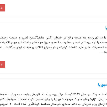
اد
ا
ی را در تهران،مدرسه علمیه واقع در خیابان (شنی سابق)گلشن فعلی و مدرسه رحیمی
سطه را در دبیرستان احمدی مشهد به تصدی میرزا جوادخان و استادانی چون غلامرضا
ه تحصیلات عالی عازم تاشکند گردیده و در بحران انقلاب روسیه به ایران برگشت . است
ت...
اد
بوزیا
زندگی‌نامه مرحوم کامبوزیا بر اساس اسناد ساواک در سال 1387 توسط مرکز بررسی اسناد تاریخی وابسته به وز
اسلامی در 382 صفحه چاپ شده است. برخی گزارش‌های ساواک مرحوم کامبوزیا 
کودتای 25 مرداد و ناکامی کودتاگران با ارسال پیام تبر