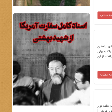
امه مطلب
 مشیر دیوان در سال 1283 شمسى در تهران چشم به جهان گشود و در مهر ماه 1353 در شهر زاهدان
اند و براى
) در این کشور استمرار یافت، از آن
امه مطلب
222 /11/ ﻫ بدین وسیله کپی یک حلقه نوار
ا کپیه نوار مزبور را