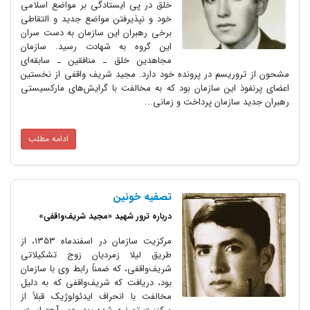
خلق در پی ایستادگی بر مواضع اسلامی
خود و نپذیرفتن مواضع جدید و التقاطی
برخی رهبران این سازمان به دست سران
این گروه به شهادت رسید. سازمان
مجاهدین خلق ـ منافقین ـ سابقه‌ای
ریسم در پرونده خود دارد. مجید شریف واقفی از نخستین
 این سازمان بود که به مخالفت با گرایش‌های مارکسیستی
ازمان پرداخت و زمانی...
ادامه مطلب
تصفیه خونین
درباره ترور شهید «مجید شریف‌واقفی»
مرکزیت سازمان در اسفندماه ١٣٥٣، از
طریق لیلا زمردیان زوج تشکیلاتی
شریف‌واقفی، که ضمناً رابط وی با سازمان
بود، دریافت که شریف‌واقفی که به دلیل
مخالفت با انحراف ایدئولوژیک قبلاً از