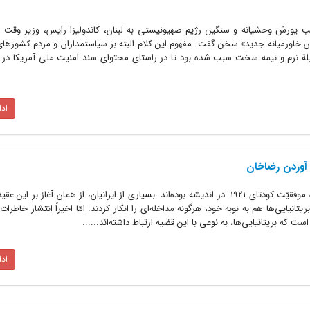
۲۰ میلادی و متعاقب یورش وحشیانه و سنگین رژیم صهیونیستی به لبنان، کاندولیزا رایس، وزیر وقت
یمان خاورمیانه جدید» سخن گفت. مفهوم این کلام البته بر سیاستمداران و مردم کشورهای
اد
 آوردن رضاخان
پژوهندگان مسایل ایران، مدّتها درباره موفقیّت کودتای 1921 در اندیشه بوده‌اند. بسیاری از ایرانیان،‌ از همان آغاز بر
ریتانیایی‌ها هم به نوبه خود، هرگونه مداخله‌ای را انکار کردند. امّا اخیراً انتشار خاطرات 
ت که بریتانیایی‌ها، به نوعی با این قضیه ارتباط داشته‌اند......
اد