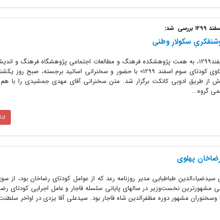
سی شد:
: در یکصدمین سالگرد کودتای سوم اسفند۱۲۹۹، به همت پژوهشکده فرهنگ و مطالعات اجتماعی پژوهشگاه فرهنگ و 
زی و پخش از طریق ادوبی کانکت برگزار شد. متن سخنرانی آقای مهدی جمشیدی را با هم 
ی گروه...
اد
ضاخان‌ پهلوی
ن نخست‌وزیری سیدضیاءالدین طباطبایی مدیر روزنامه رعد که از عوامل کودتای رضاخان بود، از 
ئی مشهورترین نخست‌وزیر در سالهای پایانی سلسله قاجار و عامل اجرایی کودتای رضا
با وسخنوران مشهور دوره مظفرالدین شاه قاجار بود. سیدعلی آقا یزدی در اواخر سلطنت