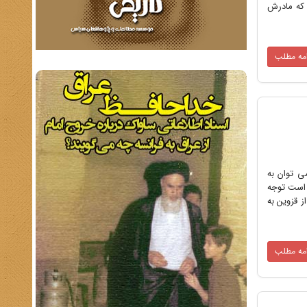
ا پسر بزرگتر پادشاه که مادرش
امه مطلب
یابی این ادعا می توان به
 است توجه
ز قزوین به
امه مطلب