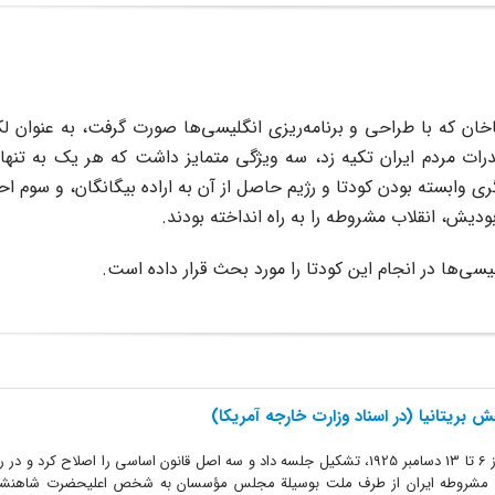
خچه روابط انگلیس و ایران، موضوع کودتای ۱۲۹۹ رضاخان که با طراحی و برنامه‌ریزی انگلیسی‌ها صورت گرفت، به ع
ات مردم ایران تکیه زد، سه ویژگی متمایز داشت که هر یک به تنهای
 وابسته بودن کودتا و رژیم حاصل از آن به اراده بیگانگان، و سوم اح
ودیش، انقلاب مشروطه را به راه انداخته بودند.
‌ها در انجام این کودتا را مورد بحث قرار داده است.
بریتانیا (در اسناد وزارت خارجه آمریکا)
مجلس مؤسسان به مدت یک هفته، از 6 تا 13 دسامبر 1925، تشکیل جلسه داد و سه اصل قانون اساسی را اصلاح کر
 شد. اصل 36: «سلطنت مشروطه ایران از طرف ملت بوسیلة مجلس مؤسسان به شخص اعلیحضرت شاهنش