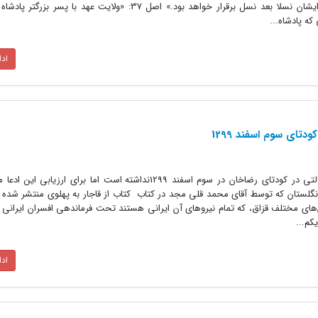
پهلوی تفویض شده و در اعقاب ذکور ایشان نسلا بعد نسل برقرار خواهد بود.» اصل 37: «ولایت عهد ب
که پادشاه...
اد
دتای سوم اسفند 1299
دولت انگلیس مدعی است هیچ دخالتی در کودتای رضاخان در سوم اسفند 1299نداشته است اما برای ارز
نگلستان که توسط آقای محمد قلی مجد در کتاب کتاب از قاجار به پهلوی منتشر شده
‌های مختلف قزاق، که تمام نیرو‌های آن ایرانی هستند تحت فرماندهی افسران ایرانی ا
کم...
اد