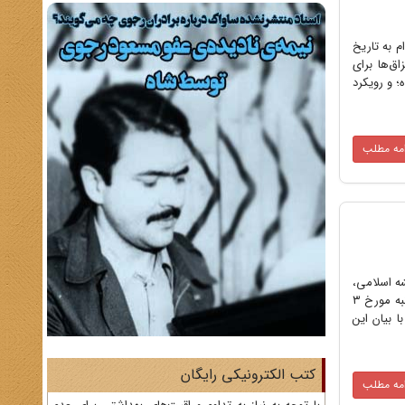
م به تاریخ
زاق‌ها برای
 و رویکرد
امه مطلب
اندیشه اسلامی،
همایش نیم‌روزه «پس از یک قرن؛ واکاوی کودتای سوم اسفند ۱۲۹۹» با حضور و سخنرانی اساتید برجسته، صبح امروز یکشنبه مورخ ۳
ا بیان این
کتب الکترونیکی رایگان
امه مطلب