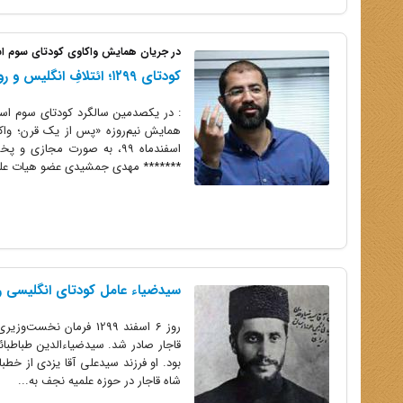
در جریان همایش واکاوی کودتای سوم اسفند ۱۲۹۹ برر
کودتای ۱۲۹۹؛ ائتلافِ انگلیس و روشنفکریِ سکولارِ وطنی
اسفندماه ۹۹، به صورت مجا
******* مهدی جمشیدی عضو هیات علم
سیدضیاء عامل کودتای انگلیسی ر
روز 6 اسفند 1299 فرما
قاجار صادر شد. سیدضیاءالدین طباطبا
بود. او فرزند سیدعلی آقا یزدی از خط
شاه قاجار در حوزه علمیه نجف به...