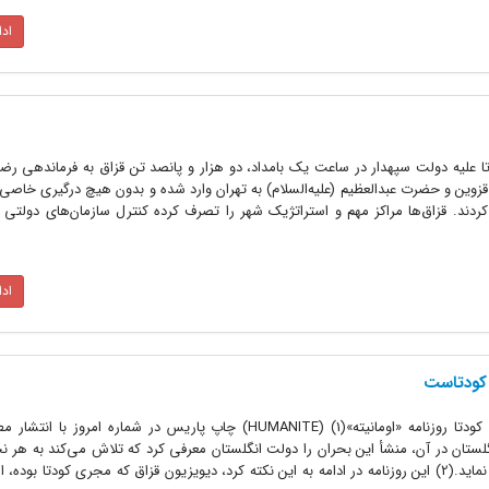
اد
ای دوشنبه 3 اسفند 1299 کودتا علیه دولت سپهدار در ساعت یک بامداد، دو هزار و پانصد تن قزاق به فرماندهی
 قزوین و حضرت عبد‌العظیم‌ (علیه‌السلام) به تهران وارد شده و بدون هیچ درگیری خاصی
دند. قزاق‌ها مراکز مهم و استراتژیک شهر را تصرف کرده کنترل سازمان‌های دولتی 
اد
 کودتاست
معرفی انگلستان به عنوان عامل اصلی کودتا روزنامه «اومانیته»(1) (HUMANITE) چاپ پاریس در شماره امرو
ستان در آن، منشأ این بحران را دولت انگلستان معرفی کرد که تلاش می‌کند به هر نحو
عهدنامه مابین ایران و روسیه جلوگیری نماید.(2) این روزنامه در ادامه به این نکته کرد، دیویزیون قزاق که مجری کودتا بود