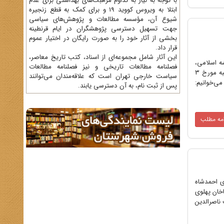
با توجه به نیاز به تداوم مراقبت‌های بهداشتی برای عدم
ابتلا به ویروس کووید 19 و برای کمک به قطع زنجیره
شیوع آن، مؤسسه مطالعات و پژوهش‌های سیاسی
جهت تسهیل دسترسی پژوهشگران در ایام قرنطینه
بخشی از آثار خود را به صورت رایگان در اختیار عموم
قرار داد.
این آثار شامل مجموعه‌ای از اسناد، کتب تاریخ معاصر،
اندیشه اسلامی،
فصلنامه‌ مطالعات تاریخی و نیز فصلنامه مطالعات
همایش نیم‌روزه «پس از یک قرن؛ واکاوی کودتای سوم اسفند ۱۲۹۹» با حضور و سخنرانی اساتید برجسته، صبح روز یکشنبه مورخ ۳
سیاست خارجی تهران است که علاقه‌مندان می‌توانند
می‌خوانیم:
پس از ثبت نام، به آن دسترسی یابند.
امه مطلب
سوی احمدشاه
خان پهلوی
 ناصرالدین