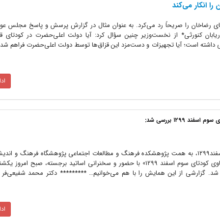
ا انکار می‌کند
دتای رضاخان را صریحاً رد می‌کرد. به عنوان مثال در گزارش پرسش و پاسخ مجلس عوا
192 می‌خوانیم: «دریابان کنورثی* از نخست‌وزیر چنین سؤال کرد: آیا دولت اعلی‌حضرت در کودتای ق
 داشته است؛ آیا تجهیزات و دست‌مزد این قزاق‌ها توسط دولت اعلی‌حضرت فراهم شده؛
اد
 ۱۲۹۹ بررسی شد:
: در یکصدمین سالگرد کودتای سوم اسفند۱۲۹۹، به همت پژوهشکده فرهنگ و مطالعات اجتماعی پژوهشگاه فرهنگ و 
ی برگزار شد. گزارشی از این همایش را با هم می‌خوانیم… ********* دکتر محمد شفیعی‌فر ب
اد