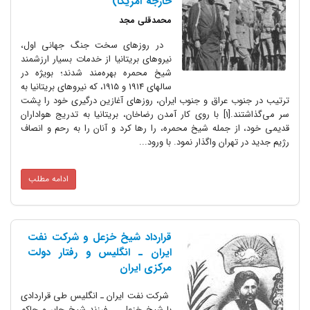
خارجه آمریکا)
محمدقلی مجد
در روزهای سخت جنگ جهانی اول،
نیروهای بریتانیا از خدمات بسیار ارزشمند
شیخ محمره بهره‌مند شدند؛ بویژه در
سالهای 1914 و 1915، که نیروهای بریتانیا به
ترتیب در جنوب عراق و جنوب ایران، روزهای آغازین درگیری خود را پشت
سر می‌گذاشتند.[1] با روی کار آمدن رضاخان، بریتانیا به تدریج هواداران
قدیمی خود، از جمله شیخ محمره، را رها کرد و آنان را به رحم و انصاف
رژیم جدید در تهران واگذار نمود. با ورود...
ادامه مطلب
قرارداد شیخ خزعل و شرکت نفت
ایران ـ انگلیس و رفتار دولت
مرکزی ایران
شرکت نفت ایران ـ انگلیس طی قراردادی
با شیخ خزعل ــ فرزند شیخ جابر و حاکم