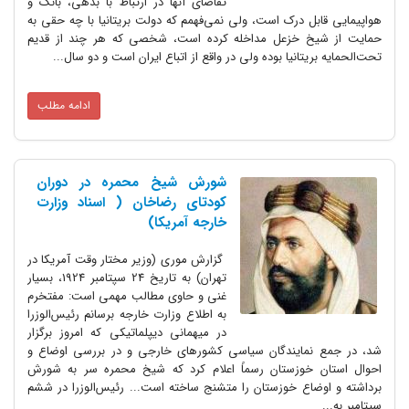
تقاضای آنها در ارتباط با بدهی، بانک و
هواپیمایی قابل درک است، ولی نمی‌فهمم که دولت بریتانیا با چه حقی به
حمایت از شیخ خزعل مداخله کرده است، شخصی که هر چند از قدیم
تحت‌الحمایه بریتانیا بوده ولی در واقع از اتباع ایران است و دو سال...
ادامه مطلب
شورش شیخ محمره در دوران
کودتای رضاخان ( اسناد وزارت
خارجه آمریکا)
گزارش موری (وزیر مختار وقت آمریکا در
تهران) به تاریخ 24 سپتامبر 1924، بسیار
غنی و حاوی مطالب مهمی است: مفتخرم
به اطلاع وزارت خارجه برسانم رئیس‌الوزرا
در میهمانی دیپلماتیکی که امروز برگزار
شد، در جمع نمایندگان سیاسی کشورهای خارجی و در بررسی اوضاع و
احوال استان خوزستان رسماً‌ اعلام کرد که شیخ محمره سر به شورش
برداشته و اوضاع خوزستان را متشنج ساخته است... رئیس‌الوزرا در ششم
سپتامبر به...