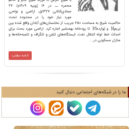
محمره ــ در 16 ژوییه 1909م/ 27
جمادی‌الثانی 1327ق، اراضی و نواحی
مورد نیاز خود را در محدوده تحت
حاکمیت شیخ به مساحت 650 جریب از نخلستان‌های آبادان واقع شده بین
بَریم[1] و بُوارده[2] تا رودخانه بهمنشیر اجاره کرد. اراضی مورد بحث برای
احداث خط لوله انتقال نفت، ایستگاه‌های تلفن و تلگراف و تلمبه‌خانه‌ها و
منازل مسکونی در...
ادامه مطلب
ا را در شبکه‌های اجتماعی دنبال کنید