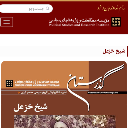
منو
یخ خزعل