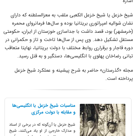
شاره
یخ خزعل یا شیخ خزعل الکعبی ملقب به معزالسلطنه که دارای
شان شوالیه امپراتوری بریتانیا بوده و سال‌ها فرمانروای محمره
خرمشهر) بود، قصد داشت با جداسازی خوزستان از ایران، حکومتی
ستقل تشکیل دهد. وی پس از سال‌ها تاخت و تاز و حکمرانی در
وره قاجار و برقراری روابط مختلف با دولت بریتانیا، نهایتا متعاقب
بانی رضاخان پهلوی با انگلیسی‌ها، دستگیر و به قتل رسید.
جله «گذرستان» حاضر به شرح پیشینه و عملکرد شیخ خزعل
رداخته است.
مناسبات شیخ خزعل با انگلیسی‌ها
و مقابله با دولت مرکزی
شیخ خزعل یا آن‌گونه که در برخی از اسناد
و مدارک خارجی از او یاد می‌کنند، شیخ