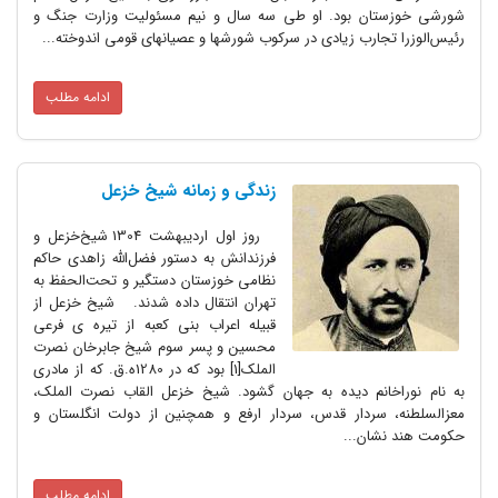
شورشی خوزستان بود. او طی سه سال و نیم مسئولیت وزارت جنگ و
رئیس‌الوزرا تجارب زیادی در سرکوب شورشها و عصیانهای قومی اندوخته...
ادامه مطلب
زندگی و زمانه شیخ خزعل
روز اول اردیبهشت 1304 شیخ‌خزعل و
فرزندانش به دستور فضل‌الله زاهدی حاکم
نظامی خوزستان دستگیر و تحت‌الحفظ به
تهران انتقال داده شدند. شیخ خزعل از
قبیله اعراب بنی کعبه از تیره ی فرعی
محسین و پسر سوم شیخ جابرخان نصرت
الملک[1] بود که در 1280ه.ق. که از مادری
به نام نوراخانم دیده به جهان گشود. شیخ خزعل القاب نصرت الملک،
معزالسلطنه، سردار قدس، سردار ارفع و همچنین از دولت انگلستان و
حکومت هند نشان...
ادامه مطلب