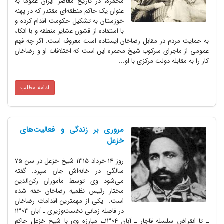
محمره، در تاریخ معاصر ایران عموماً به
عنوان یک حاکم منطقه‌ای مقتدر که در پهنه
خوزستان به تشکیل حکومت اقدام کرده و
با استفاده از قشون عشایر منطقه و با اتکاء
به حمایت مردم در مقابل رضاخان ایستاده است معروف است. اگر چه فهم
عمومی از ماجرای سرکوب شیخ محمره این است که اختلافات او و رضاخان
کار را به مقابله دولت مرکزی با او...
ادامه مطلب
مروری بر زندگی و فعالیت‌های
خزعل
روز 14 خرداد 1315 شیخ خزعل در سن 75
سالگی در خانه‌اش جان سپرد. گفته
می‌شود وی توسط مأموران رکن‌الدین
مختار رئیس نظمیه رضاخان خفه شده
است. یکی از مهمترین اقدامات رضاخان
در فاصله زمانی نخست‌وزیری ـ آبان 1303
ـ تا انقراض سلسله قاجار ـ آبان 1304ـ، مبارزه وی با شیخ خزعل حاکم