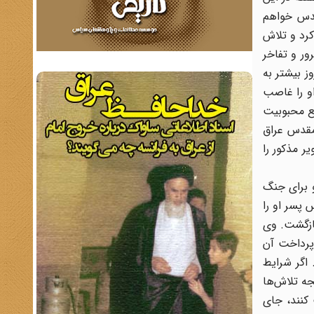
قدس خواهم
کرد و تلاش
ور و تفاخر
وز بیشتر به
او را غاصب
ع محبوبیت
 مقدس عراق
ر مذکور را
و برای جنگ
 پسر او را
بازگشت. وی
پرداخت آن
اگر شرایط
جه تلاش‌ها
 کنند، جای