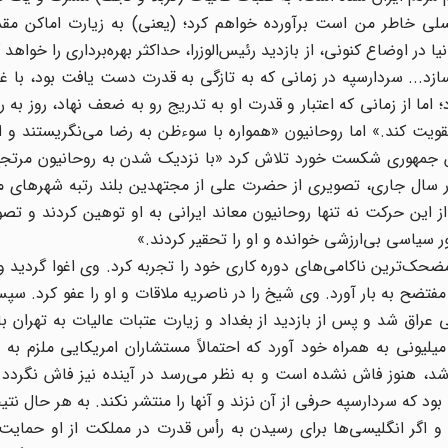
سلی خاطر من است برآورده خواهم کرد؛ (یعنی) به زیارت اماکن م
ر اوضاع کنونی، از بازدید رئیس‌الوزرا، حداکثر بهره‌برداری را خواهد 
ازد... سردارسپه در زمانی که به تازگی به قدرت دست یافت بود، با غر
؛ اما از زمانی که اعتبار و قدرت او به تدریج رو به ضعف نهاد، روز به ر
یت کند.» اما روحانیون «همواره با سوء‌ظن به رضا می‌نگریستند و 
بش جمهوری شکست خورد تلاش کرد «با نزدیک شدن به روحانیون مرتج
بهار سال جاری، تصویری از حضرت علی از مجتهدین بلند رتبه شهرهای
این حرکت نه تنها روحانیون معاند ایرانی به او توهین کردند و تصوی
ور سیاسی بی‌ارزشی خوانده و او را تحقیر کردند.»
مضحک‌ترین ناکامی‌های دوره کاری خود را تجربه کرد. وی اغوا گردید 
تضح به بار آورد. وی شیخ را در ناصریه ملاقات و او را عفو کرد. سپس
راق شد و پس از بازدید از بغداد و زیارت عتبات عالیات به تهران 
ونی به همراه خود آورد که احتمالاً مستشاران امریکایی ملزم به 
د، هنوز فاش نشده است و به نظر می‌رسد در آینده نیز فاش نگردد. 
د که سردارسپه حرفی از آن نزند و آنها را منتشر نکند. به هر حال نتی
؛ و اگر انگلیسی‌ها برای رسیدن به رأس قدرت در مملکت از او حمایت