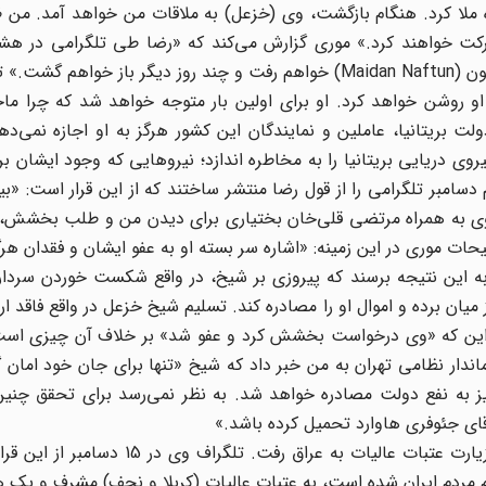
ه ملا کرد. هنگام بازگشت، وی (خزعل) به ملاقات من خواهد آمد. من
رکت خواهند کرد.» موری گزارش می‌کند که «رضا طی تلگرامی در هشت
آزادی خوزستان را اعلام می‌کند و می‌افزاید: «من به میدان نفتون (Maidan Naftun) خواهم رفت و چند روز دیگر با
او روشن خواهد کرد. او برای اولین بار متوجه خواهد شد که چرا ما
بریتانیا، عاملین و نمایندگان این کشور هرگز به او اجازه نمی‌‌دهن
 نیروی دریایی بریتانیا را به مخاطره اندازد؛ نیروهایی که وجود ایشان 
دسامبر تلگرامی را از قول رضا منتشر ساختند که از این قرار است: «ب
ت. وی به همراه مرتضی قلی‌خان بختیاری برای دیدن من و طلب بخشش،
ضیحات موری در این زمینه: «اشاره سر بسته او به عفو ایشان و فقدان هرگ
 این نتیجه برسند که پیروزی بر شیخ، در واقع شکست خوردن سردارس
ز میان برده و اموال او را مصادره کند. تسلیم شیخ خزعل در واقع فاقد 
شود. این که «وی درخواست بخشش کرد و عفو شد» بر خلاف آن چیزی اس
ژنرال مرتضی‌خان، فرماندار نظامی تهران به من خبر داد که شیخ «تنها برای جان خود ام
 نیز به نفع دولت مصادره خواهد شد. به نظر نمی‌رسد برای تحقق چن
ای جئوفری ‌هاوارد تحمیل کرده باشد.»
رضا پس از بازدیدی که از چاه‌های نفت به عمل آورد، برای زیارت عتبات عالیات به عرا
مردم ایران شده است، به عتبات عالیات (کربلا و نجف) مشرف و یک ه