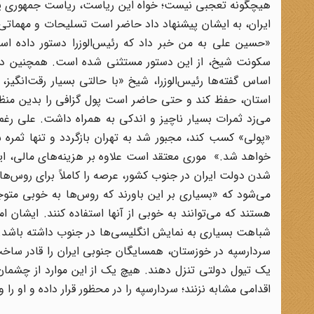
ایران، به ایشان پیشنهاد داد حاضر است تسلیحات و مهماتی ک
سکونت شیخ، از این دستور مستثنی شده است. همچنین در شه
اساس گفته‌ها رئیس‌الوزرا، شیخ «با حالتی بسیار رقت‌انگی
استان، حفظ کند و حتی حاضر است پول گزافی را بدین منظور 
می‌زد ثمرات بسیار ناچیز و اندکی به همراه داشت. علی رغم
«پولی» کسب کند، مجبور شد به تهران بازگردد و تنها ثمر
خواهد شد.» موری معتقد است علاوه بر هزینه‌های مالی، این
شدن دولت ایران در جنوب کشور، عرصه را کاملاً برای روس‌ها 
می‌شود که «بسیاری بر این باورند که روس‌ها به خوبی متو
هستند که می‌توانند به خوبی از آنها استفاده کنند. ایشان ام
شباهت بسیاری به نمایش انگلیسی‌ها در جنوب داشته باشد. چر
سردارسپه در خوزستان، همسایگان جنوبی ایران را قادر ساخت 
یک تیول دولتی تنزل دهند. هیچ یک از این موارد از چشما
اقدامی مشابه نزنند؛ سردارسپه را در محظور قرار داده و او را و