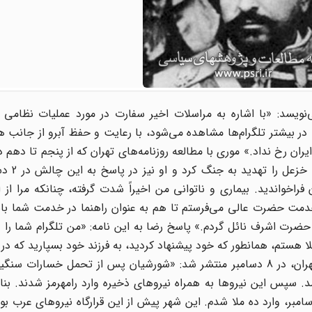
 موری کاردار آمریکا در تهران در 16 دسامبر 1924 می‌نویسد: «با اشاره به مراسلات اخیر سفارت در مورد عملیات
در بیشتر تلگرام‌ها مشاهده می‌شود، با رعایت و حفظ آبرو از جانب 
منتشر شده‌اند، این داستا
راخواندید. بیماری و ناتوانی من اخیراً شدت گرفته، چنانکه مرا از 
دمت حضرت عالی می‌فرستم تا هم به عنوان راهنما در خدمت شما باش
لا هستم، همانطور که خود پیشنهاد کردید، به فرزند خود بسپارید که در 
ملحق شود.» تلگرام رضا به ژنرال مرتضی، فرماندار نظامی تهران، در 8 دسامبر منتشر شد: «شورشیان پس از تحمل
 سپس این نیروها به همراه نیروهای ذخیره وارد رامهرمز شدند. بناب
تان از لوث وجود اشرار پاک شده است. چهارشنبه، 3 دسامبر، وارد ده ملا شدم. این شهر پیش از این قرارگاه نیروهای