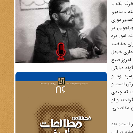
 ظرف یک یا
م دسامبر،
ز خواهم گشت.» تفسیر موری
جراجویی در
د امور دره
برای حفاظت
یماری خزعل
 امروز صبح
ونه عبارتی
په بود؛ و
ارزش است و
ت که چندی
ان گرفت» و او
ین مقاصدی،
ق رفت. تلگراف وی در 15 دسامبر از این قرار است: «به
فته در این