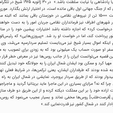
هیچگونه تعجبی نیست؛ خواه این ریاست، ریاست جمهوری یا پادشاهی یا نیابت 
ه از جنگ جهانی اول باقی مانده است، در اختیار ارتش بگذارد. موری
«حسین علی به من خبر داد که رئیس‌الوزرا دستور داده است 15000 تن از نیروهای نظامی در خوزستان باقی بمانند 
رهای اطراف نیز فرمانداران نظامی جریان امور را به دست خواهند
ز، درخواست کرد» که اجازه داشته باشد اختیارات پیشین خود را در م
پرداخت کند، اما در خواست او رد شد. «پیروزی‌هایی» که رئیس‌الوزر
 اینکه اموال بسیار شیخ نیز می‌بایست تسلیم سردارسپه می‌شد، وی 
ه سفر او صورت حساب یک میلیونی بود که به زودی برای تصویب به م
 قضیه می‌توانست ایران را از جانب روس‌ها نیز در معرض خطر قرار 
مهیا کرد و ممکن بود ایشان شمال ایران را به جولانگه خود تبدیل کنند
جه شده بودند که طرفداران ایشان، یعنی ترکمن‌ها، در شرایط فعلی 
یدوار بودند که از طریق سردار بروجرد، نمایشی در شمال ایران به راه بی
ا که نه؟ مزایای بسیاری در این ماجرا عاید بریتانیا گردید و ماجراج
اراده خود را بر این مملکت دیکته کرده و از این طریق دو طرف منازع
ن [فرصت‌طلب] روس‌ها مخفی نماند و بسیار عجیب می‌نمود که روس‌
ادار کنند در شمال کشور نیز قدرت‌نمایی کند.»