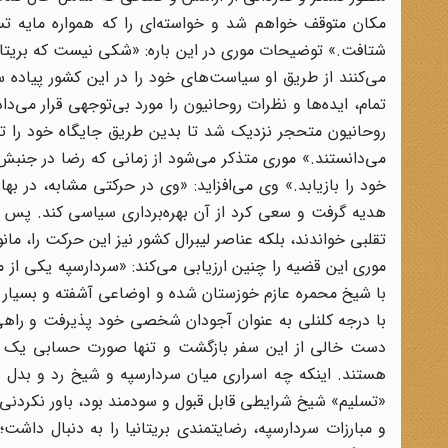
مکان متوقف خواهم شد و خواسته‌ای را که همواره مایه ت
شتافت.» توضیحات موری در این باره: «شکی نیست که بریتانیا د
می‌کنند از طریق او سیاست‌های خود را در این کشور پیاده س
تمام، ایده‌ها و نظرات روحانیون را مورد بی‌توجهی قرار می‌داد
روحانیون متحجر نزدیک شد تا بدین طریق جایگاه خود را تقو
می‌دانستند.» موری متذکر می‌شود از زمانی که رضا در جن
خود را بازیابد.» وی می‌افزاید: «وی در حرکتی مشابه، در 
هدیه گرفت و سعی کرد از آن بهره‌برداری سیاسی کند. پس از 
تقلبی خواندند، بلکه عناصر لیبرال کشور نیز این حرکت را، مان
موری این قضیه را چنین ارزیابی می‌کند: «سردارسپه یکی از 
با شیخ محمره عازم خوزستان شده و اوضاعی آشفته و بسیار مف
با درجه کلنلی به عنوان آجودان شخصی خود پذیرفت و راهی ع
دست خالی از این سفر بازگشت و تنها صورت حسابی یک میلی
هستند. اینکه چه اسراری میان سردارسپه و شیخ رد و بدل ش
«تسلیم» شیخ شرایطی قابل قبول و سودمند بود، باور نکردنی بو
و مبارزات سردارسپه، رضایتمندی بریتانیا را به دنبال داشت