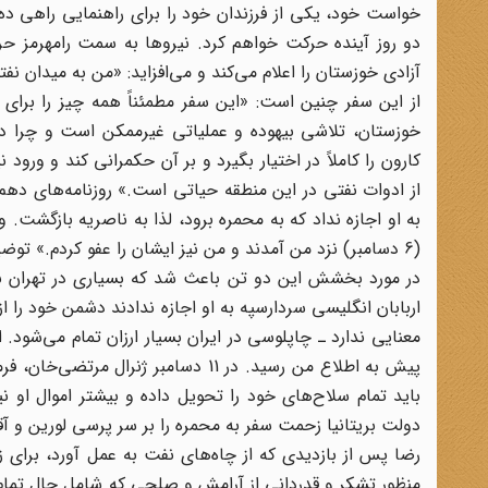
خواست خود، یکی از فرزندان خود را برای راهنمایی راهی د
دو روز آینده حرکت خواهم کرد. نیروها به سمت رامهرمز ح
از این سفر چنین است: «این سفر مطمئناً همه چیز را برای 
خوزستان، تلاشی بیهوده و عملیاتی غیرممکن است و چرا دولت 
کارون را کاملاً در اختیار بگیرد و بر آن حکمرانی کند و ورود
از ادوات نفتی در این منطقه حیاتی است.» روزنامه‌های دهم 
به او اجازه نداد که به محمره برود، لذا به ناصریه بازگش
(6 دسامبر) نزد من آمدند و من نیز ایشان را عفو کردم.» تو
در مورد بخشش این دو تن باعث شد که بسیاری در تهران به
اربابان انگلیسی سردارسپه به او اجازه ندادند دشمن خود را ا
معنایی ندارد ـ چاپلوسی در ایران بسیار ارزان تمام می‌
پیش به اطلاع من رسید. در 11 دسامبر 
باید تمام سلاح‌های خود را تحویل داده و بیشتر اموال او
دولت بریتانیا زحمت سفر به محمره را بر سر پرسی لورین و آق
منظور تشکر و قدردانی از آرامش و صلحی که شامل حال تمام 