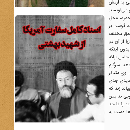
سلطنت باشد.» در 30 ژانویه 1925 شیخ در تلگرامی به ارتش
 می‌نویسد:
که البته محمره، محل
 گرفت. بر
ناطق مختلف
ا از آن دم
بدون اینکه
جلس ارائه
دهد. سرگرم
. وی متذکر
تهدیدی جدی
اندازند که
ویی بد یمن
ه را تا حد
ها دست به