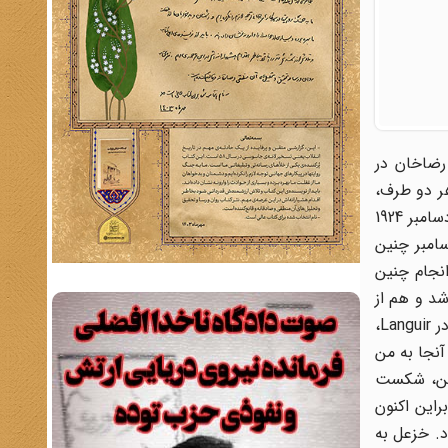
 نظامی رضاخان در
هر دو طرف،
جنگ در سراشیبی پایان قرار گرفته است و اتفاقی برای مردم ایران رخ نداد.» موری با مطالعه روزنامه‌های تهران که از پنجم تا دهم دسامبر 1924
ن را نگاشته است. رضا خان شیخ خزعل را تهدید به جنگ کرد و او نیز در پاسخ به این چالش در 2 دسامبر چنین
انجام چنین
د و هم از
جناب عالی کسب فرمان کند به امید اینکه در آینده به دیدار حضرت اشرف نائل گردم.» پاسخ رضا به این نامه: «من تلگرام شما را در Languir،
آنجا به من
 خسارات سنگین، شکست
راین اکنون
 عرب بود. خزعل به