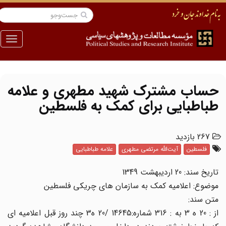
منو
حساب مشترک شهید مطهری و علامه
طباطبایی برای کمک به فلسطین
267 بازدید
فلسطین
آیت‌الله مرتضی مطهری
علامه طباطبایی
تاریخ سند: 20 اردیبهشت 1349
موضوع: اعلامیه کمک به سازمان های چریکی فلسطین
متن سند:
از : 20 ه 3 به : 316 شماره:14645 /20 ه3 چند روز قبل اعلامیه ای