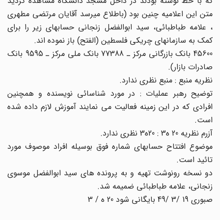
که با خط نوشته بودند در داخل مسجد دانشگاه مشاهده گردید
متن این اعلامیه چنین بود (باطلاع میرسد آقایان مرتضی مطهری
، علامه طباطبائی، سید ابوالفضل زنجانی حسابهای زیر را برای
کمک به سازمانهای چریکی فلسطین (الفتح) باز نموده اند.
45600 بانک بازرگانی مرکز ـ 77388 بانک ملی مرکز ـ 9595 بانک
صادرات بازار).
نظریه منبع : منبع نظری ندارد.
توضیح رهبر عملیات : در مورد شناسائی نویسنده و همچنین
افرادی که در این زمینه فعالیت می نمایند آموزش لازم داده شده
است.
آزرم نظریه 20 ه3 : 20ه3 نظری ندارد.
موضوع افتتاح حسابهای شماره فوق بوسیله افراد موصوف مورد
تائید است.
دو نسخه رونوشت تهیه و به پرونده های سید ابوالفضل موسوی
زنجانی، علامه طباطبائی ضمیمه شد.
صبوری 19 /3 /49 بایگانی شود 20 ه / 3