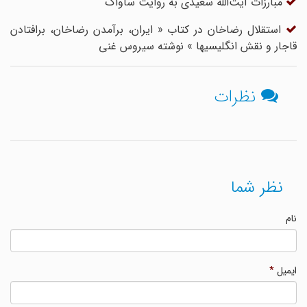
مبارزات آیت‌الله سعیدی به روایت ساواک
استقلال رضاخان در کتاب « ایران، برآمدن رضاخان، برافتادن
قاجار و نقش انگلیسیها » نوشته سیروس غنی
نظرات
نظر شما
نام
ایمیل
*