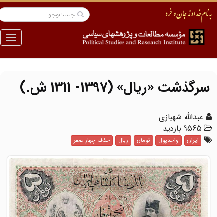
منو
سرگذشت «ریال» (1397- 1311 ش.)
عبدالله شهبازی
9565 بازدید
ایران
واحدپول
تومان
ریال
حذف چهار صفر