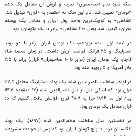
سکه نقره بنام «صاحبقران» ضرب و ارزش آن معادل یک دهم
«تومان» تعیین شد. نام این سکه به اختصار به «قران»‌ تبدیل شد.
«شاهی» به کوچک‌ترین واحد پول ایران و معادل یک بیستم
«قران» تبدیل شد یعنی ۲۰۰ «شاهی» برابر با یک «تومان» بود.
در نیمه اول سده نوزدهم، یک تومان ایران برابر با دو پوند
استرلینگ و ۲۵ فرانک فرانسه ارزش داشت. در زمان محمد شاه
قاجار، یک تومان ایران (برابر با ۱۰ صاحبقران= قران) برابر با ۲٫۵
دلار آمریکا و ۵ روپیه هند بود.
در اواخر سلطنت ناصرالدین شاه، یک پوند استرلینگ معادل ۳۲٫۵
قران بود که اندکی قبل از قتل ناصرالدین شاه (۱۷ ذیقعده ۱۳۱۳
ق./ اول مه ۱۸۹۶ م.) به ۴۸٫۹ قران افزایش یافت. گفتیم که ده
قران معادل یک تومان بود.
در نخستین سال سلطنت مظفرالدین شاه (۱۸۹۷)، یک پوند
انگلستان برابر با پنج تومان ایران بود که پس از حوادث مشروطه