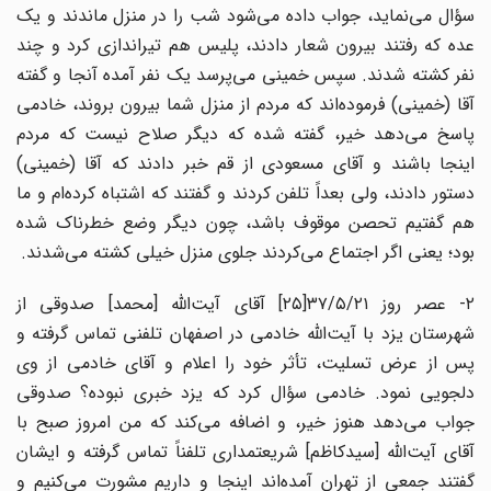
سؤال می‌نماید، جواب داده می‌شود شب را در منزل ماندند و یک
عده که رفتند بیرون شعار دادند، پلیس هم تیر‌اندازی کرد و چند
نفر کشته شدند. سپس خمینی می‌پرسد یک نفر آمده آنجا و گفته
آقا (خمینی) فرموده‌اند که مردم از منزل شما بیرون بروند، خادمی
پاسخ می‌دهد خیر، گفته شده که دیگر صلاح نیست که مردم‌
اینجا باشند و آقای مسعودی از قم خبر دادند که آقا (خمینی)
دستور دادند، ولی بعداً تلفن کردند و گفتند که اشتباه کرده‌ام و ما
هم گفتیم تحصن موقوف باشد، چون دیگر وضع خطرناک شده
بود؛ یعنی اگر اجتماع می‌کردند جلوی منزل خیلی کشته می‌شدند.
۲- عصر روز ۳۷/۵/۲۱[۲۵] آقای آیت‌الله [محمد] صدوقی از
شهرستان یزد با‌ آیت‌الله خادمی در اصفهان تلفنی تماس گرفته و
پس از عرض تسلیت، تأثر خود را اعلام و آقای خادمی از وی
دلجویی نمود. خادمی سؤال کرد که یزد خبری نبوده؟ صدوقی
جواب می‌دهد هنوز خیر، و اضافه می‌کند که من ‌امروز صبح با
آقای آیت‌الله [سیدکاظم] شریعتمداری تلفناً تماس گرفته و‌ ایشان
گفتند جمعی از تهران آمده‌اند اینجا و داریم مشورت می‌کنیم و