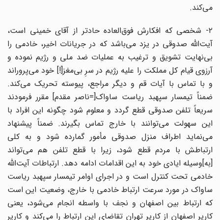
می‌کند.
۲- شخصی که افکارش فوق‌العاده حادتر از آقای خمینی است،
آیت‌الله صدوقی در یزد می‌باشد که در جریانات اخیر، خادمی را
بی‌نهایت تشویق و ترغیب به عملیات ضد ملی و رژیم نموده و
آرزوی قیام کل مملکت را علیه رژیم در سرِ بی‌مغز[!] خود می‌پروراند
و با تماس با آیات قم و دیگر مراجع، پیوسته تحریک می‌کند.
ضمناً تیمسار سپهبد ریاست ساواک[=ناصر مقدم] مقرر فرمودند
سریعاً تلفن صدوقی قطع گردد و معلوم شود چگونه این افراد با‌
این سهولت می‌توانند با خارج تماس بگیرند. ضمناً پیشنهاد
می‌نماید اطراف منزل صدوقی مأمور گمارده شود و به کلی
ارتباطش با مردم قطع شود، زیرا با قطع تلفن هم می‌تواند
[به]وسیله ‌ایادی خود به‌ این اقدامات ادامه دهد. ارتباطات‌ آیت‌الله
خادمی تحت کنترل است و در اجرای اوامر تیمسار سپهبد ریاست
ساواک در مورد سرعت ارتباط خادمی با خارج، وضعیت این است
که ارتباط بین اصفهان و نجف با واسطه انجام می‌شود، یعنی
کاریر اصفهان از کاریر تهران تقاضای این ارتباط را می‌کند و کاریر