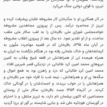
تبریز، با قوای دولتی جنگ می‌کرد.
در اثر همکاری او با ستّارخان کار مشروطه طلبان پیشرفت کرده و
تبریز از محاصره درآمد. پس از پیروزی مجاهدین مشروطه
خواه،مجلس شورای ملی باقرخان را به لقب سالار ملی ملقب
ساخت، و از او تقدیر نمود. ده سال بعد از پیروزی انقلاب مشروطه
در آبان ماه 1295، باقرخان که در قضیه مهاجرت ملّیون به
کرمانشاهان و خاک عثمانی رفته بود در هنگام بازگشت به ایران به
همراه هیجده تن از همراهانش در قلعه شیخ وهّاب به کمین
نیروهای محمد امین کرد طالبانی در نزدیکی قصر شیرین افتاد .
محمد امین کردِ طالبانی که دزد و راهزن بود به طمع اموال و
سکّه‌ها ی او و همراهانش ، نیمه شب با افراد خود سر باقرخان و
همراهانش را در خواب بریدند و اجسادشان را در گودالی خاک
کردند. در آذرماه‌ ۱۳۵۴ جسد باقرخان‌، سالار ملی‌ از روستای‌
محمدامین‌ که‌ اکنون‌ بیشمان‌ نام‌ دارد، به‌ تبریز منتقل‌، و با احترام‌
در گورستان‌ طوبائیه‌ دفن‌ شد و بنایی‌ شایسته‌ بر گور او برپا گردید