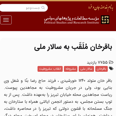
منو
باقرخان مُلَقّب به سالار ملی
7755 بازدید
باقرخان
سالار ملی
مشروطه
انقلاب مشروطیت
باقر خان متولد 1240 خورشیدی ، فرزند حاج رضا بنّا و شغل وی
بنایی بود، ولی در جریان مشروطیت به مجاهدین پیوست.
ریاست مجاهدین محله خیابان تبریز را به‌عهده داشت. پس از به
توپ بستن مجلس، به دستور انجمن ایالتی همراه با ستارخان به
جنگ مسلحانه با قشون دولتی که تبریز را در محاصره داشت،
پرداخت. هم‌زمان با او، ستارخان در محله امیرخیز، محله دیگر