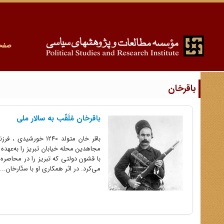
صفح
باقرخان
باقرخان مُلَقّب به سالار ملی
باقر خان متولد 240
مجاهدین محله خیابان تبریز را به‌عهد
با قشون دولتی که تبریز را در محاصره 
می‌کرد. در اثر همکاری او با ستّارخان...