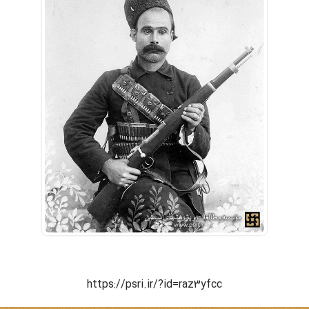
https://psri.ir/?id=raz3yfcc