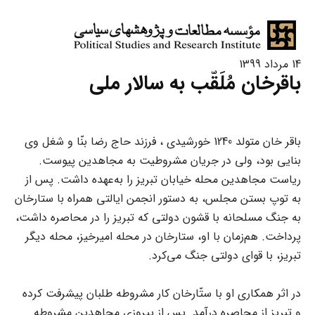
14 مرداد 1399
باقرخان مُلَقّب به سالار ملی
باقر خان متولد 1240 خورشیدی ، فرزند حاج رضا بنّا و شغل وی
بنایی بود، ولی در جریان مشروطیت به مجاهدین پیوست.
ریاست مجاهدین محله خیابان تبریز را به‌عهده داشت. پس از
به توپ بستن مجلس، به دستور انجمن ایالتی همراه با ستارخان
به جنگ مسلحانه با قشون دولتی که تبریز را در محاصره داشت،
پرداخت. هم‌زمان با او، ستارخان در محله امیرخیز، محله دیگر
تبریز، با قوای دولتی جنگ می‌کرد.
در اثر همکاری او با ستّارخان کار مشروطه طلبان پیشرفت کرده
و تبریز از محاصره درآمد. پس از پیروزی مجاهدین مشروطه