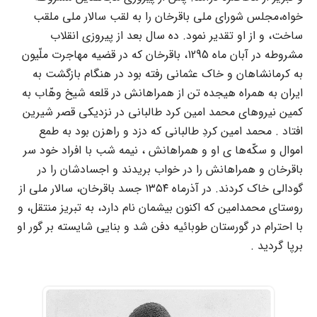
خواه،مجلس شورای ملی باقرخان را به لقب سالار ملی ملقب
ساخت، و از او تقدیر نمود. ده سال بعد از پیروزی انقلاب
مشروطه در آبان ماه 1295، باقرخان که در قضیه مهاجرت ملّیون
به کرمانشاهان و خاک عثمانی رفته بود در هنگام بازگشت به
ایران به همراه هیجده تن از همراهانش در قلعه شیخ وهّاب به
کمین نیروهای محمد امین کرد طالبانی در نزدیکی قصر شیرین
افتاد . محمد امین کردِ طالبانی که دزد و راهزن بود به طمع
اموال و سکّه‌ها ی او و همراهانش ، نیمه شب با افراد خود سر
باقرخان و همراهانش را در خواب بریدند و اجسادشان را در
گودالی خاک کردند. در آذرماه‌ ۱۳۵۴ جسد باقرخان‌، سالار ملی‌ از
روستای‌ محمدامین‌ که‌ اکنون‌ بیشمان‌ نام‌ دارد، به‌ تبریز منتقل‌، و
با احترام‌ در گورستان‌ طوبائیه‌ دفن‌ شد و بنایی‌ شایسته‌ بر گور او
برپا گردید .