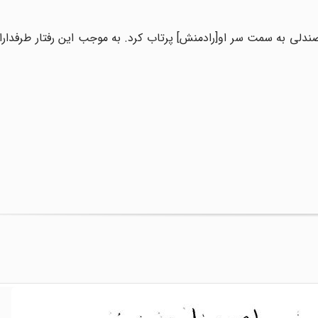
دلی به سمت سر او[رادمنش] پرتاب کرد. به موجب این رفتار طرفدارا