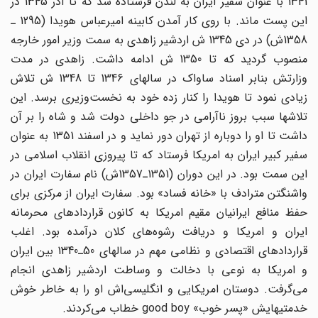
1341 با عنوان سفیر ایران به لندن فرستاده شد که تا آذر 1345 در
این پست ماند. با روی کار آمدن کابینه امیر‌عباس هویدا (1295 ـ
1358ش) در دی 1345 ش اردشیر زاهدی به سمت وزیر امور خارجه
منصوب گردید که تا 1350 ش ادامه داشت. زاهدی در مدت
وزارتش بنابر اسناد ساواک در سالهای 1346 تا 1348 ش تلاش
زیادی نمود تا هویدا را کنار زده خود به نخست‌وزیری برسد. این
تلاشها سبب بروز ناآرامی در جو داخلی دولت شد و شاه را بر آن
داشت تا او را دوباره از تهران دور نماید و در اسفند 1351 به عنوان
سفیر کبیر ایران به امریکا فرستاد که تا پیروزی انقلاب اسلامی در
این سمت بود. در این دوران (1351ـ1357ش) نام سفارت ایران در
واشنگتن مترادف با «خانه فساد» بود. سفارت ایران از مرکزی برای
حفظ منافع ایرانیان مقیم امریکا به کانون قرارداد‌های محرمانه
ایران و امریکا و دریافت رشوه‌های کلان درآمده بود. اغلب
قرار‌دادهای اقتصادی و نظامی مهم در سالهای 50ـ1340 بین ایران
و امریکا به نوعی با دخالت و وساطت‌ اردشیر زاهدی انجام
می‌گرفت. دوستان امریکایی و انگلیسی‌اش او را به خاطر خوش
خدمتیهایش «پسر خوب» good boy خطاب می‌کردند.