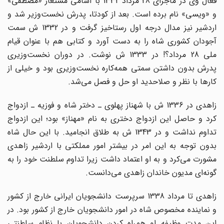
فعال وی در ماجرای 28 مرداد 1332 با اسامی مستعار «مصطفی»
و «ویسی» نام برده است. بعد از کودتا، پدرش نخست‌وزیر شد و
اردشیر نیز مدال درجه اول رستاخیز گرفت و در 1332 ش سمت
آجودان کشوری شاه را به دست آورد و کتابی هم با عنوان قیام
ملی 28 مرداد؟! در 1333 ش نوشت. در دوران نخست‌وزیری
پدرش بدون داشتن سمتی همه‌کاره نخست‌وزیری بود و خیلی از
کارها با نظر و صلاحدید او حل و فصل می‌شد.
زاهدی در 1336 ش با شهناز پهلوی ـ دختر شاه و فوزیه ـ ازدواج
کرد و حاصل این ازدواج دختری به نام «مهناز» بود؛ این ازدواج
تداوم نداشت و در 1343 ش به طلاق انجامید. با این حال شاه
بدون توجه به این امر در بیشتر امور مملکتی با اردشیر زاهدی
مشورت می‌کرد و به او اعتماد داشت زیرا تداوم سلطنت خود را به
گونه‌ای مدیون خاندان زاهدی می‌دانست.
زاهدی تا مرداد 1338 سرپرست دانشجویان ایرانی خارج از کشور
و نماینده مخصوص شاه در امور دانشجویان خارج از کشور بود. در
این مدت وظیفه او همراه کردن دانشجویان با نظام سلطنتی