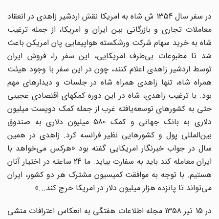
در سفر سال 1354 ش شاه به امریکا نقش اردشیر زاهدی در انعقاد
معاملات تجاری و بازرگانی بین ایران و امریکا، از جمله ترغیب
شاه به خرید سهام شرکت ورشکسته هواپیمایی پان امریکن باعث
شد تا مطبوعات بی‌طرف امریکایی، این سفر را، فروش ایران
توسط اردشیر زاهدی اعلام کنند، چون در این سفر با وجود هیئت
همراه شاه، تنها زاهدی همراه شاه در جلسات و دیدار‌های مهم
بود. با ترغیب زاهدی، شاه در این دوره کمکهای اقتصادی عجیبی
حتی به کشور‌های توسعه‌یافته غرب از جمله کمک دویست میلیون
دلاری به بانک جهانی و کمک 580 میلیون دلاری به صندوق
بین‌المللی پول و کشور‌هایی نظیر فرانسه کرد. زاهدی در همین
سال در جواب خبرنگار امریکایی گفته بود «هرکس می‌خواهد با
ایران معامله کند باید به سفارت بیاید. ما 24 ساعته در اختیار آنان
هستیم. با توجه به موافقت کمیسیون مشترک هر دو کشور، ایران
می‌تواند تا پانزده هزار میلیون دلار در امریکا خرج کند...»
در 15 تیر 1358 مجله اطلاعات هفتگی به انعکاس اعترافات منشی