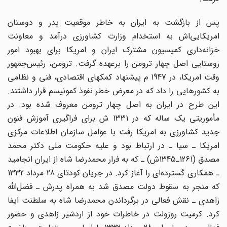
پس از بازگشت به ایران به خاطر موقعیت پدر و دوستان
امریکایی‌اش به استخدام وزارت کشاورزی درآمد و معاونت
خزانه‌داری کمیسیون مشترک ایران و امریکا برای بهبود امور
روستایی اصل چهار ترومن را برعهده گرفت. ترومن، رئیس‌جمهور
وقت امریکا، در 1947 م پیشنهاد کمکهای اقتصادی، فنی و نظامی
به کشور‌هایی را داد که در معرض خطر نفوذ کمونیسم قرار داشتند.
این طرح در ایران به اصل چهار ترومن معروف شده بود. در
مأموریتی یک ساله که در 1331 ش برای فراگیری آموزش فنون
جدید کشاورزی به امریکا رفت با عوامل سازمان اطلاعات مرکزی
امریکا ـ سیا ـ در ارتباط بود و علیه حکومت ملی دکتر محمد
مصدق (1261ـ1345ش) ـ که به فرار محمدرضا شاه از ایران انجامید
ـ همکاری گسترده‌ای را آغاز کرد. در جریان کودتای 28 مرداد 1332
که منجر به سقوط دولت مصدق شد به همراه پدرش ـ فضل‌الله
زاهدی ـ نقش فعالی در برگرداندن محمدرضا شاه به سلطنت ایفا
کرد. کرمیت روزولت در خاطرات خود از اردشیر زاهدی و حضور