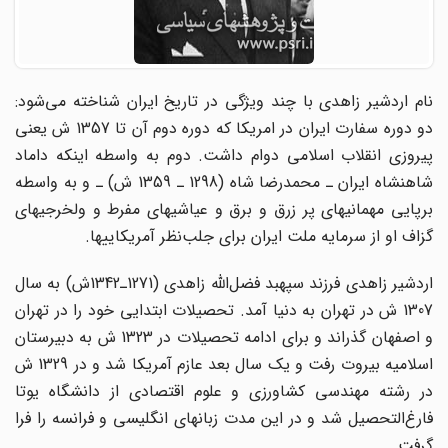
نام اردشیر زاهدی با چند ویژگی در تاریخ ایران شناخته می‌شود:
دو دوره سفارت ایران در امریکا که دوره دوم آن تا 1357 ش یعنی
پیروزی انقلاب اسلامی دوام داشت. دوم به واسطه اینکه داماد
شاهنشاه ایران ـ محمد‌رضا شاه (1298 ـ 1359 ش) ـ و به واسطه
برپایی مهمانیهای پر زرق و برق و عیاشیهای مفرط و ولخرجیهای
گزاف او از سرمایه ملت ایران برای جلب‌نظر آمریکاییها.
اردشیر زاهدی فرزند سپهبد فضل‌الله زاهدی (1271ـ1342ش) به سال
1307 ش در تهران به دنیا آمد. تحصیلات ابتدایی خود را در تهران
و اصفهان گذراند و برای ادامه تحصیلات در 1323 ش به دبیرستان
اسلامیه بیروت رفت و یک سال بعد عازم آمریکا شد و در 1329 ش
در رشته مهندسی کشاورزی و علوم اقتصادی از دانشگاه یوتا
فارغ‌التحصیل شد و در این مدت زبانهای انگلیسی و فرانسه را فرا
گرفت.