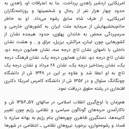
امریکایی اردشیر زاهدی پرداخت. بنا به اعترافات او، زاهدی به
حدود چهار هزار نفر از رجال و شخصیتها و روزنامه‌نگاران
امریکایی، از طرف شاه سابق رشوه می‌داد. او به خاطر
حاتم‌بخشیهایش از سرمایه ملت ایران به کشور‌های خارجی و
سرسپردگی محض به خاندان پهلوی، حدود هیجده نشان از
کشور‌هایی چون: لبنان، مراکش، برزیل، عراق و... و هشت نشان
داخلی با نامهای نشان تاج درجه سه، نشان همایون درجه دو،
نشان تاج درجه دو، نشان همایون درجه یک، نشان فرهنگ درجه
یک، نشان رستاخیز درجه یک، نشان 28 مرداد و نشان درجه یک
تاج به او اعطا شد و علاوه بر این در 1348 ش از دانشگاه
چونگانگ سئوال و در 1352 ش از دانشگاه کامرس امریکا دکتری
افتخاری در رشته حقوق دریافت نمود.
هم‌زمان با اوج‌گیری انقلاب اسلامی در سالهای 57ـ1356 ش و
ناکار‌آمدی حربه‌های گوناگون سیاسی و نظامی رژیم چون تغییر
کابینه‌ها، دستگیری ظاهری چهره‌های بنام رژیم به بهانه مبارزه با
فساد و رشوه‌خواری، برخورد نیرو‌های نظامی ـ انتظامی در شهر‌ها