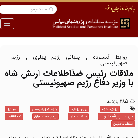
منو
روابط گسترده و پنهانی رژیم پهلوی و رژیم
صهیونیستی
ملاقات رئیس ضدّاطلاعات ارتش شاه
با وزیر دفاع رژیم صهیونیستی
285 بازدید
پهلوی دوم
رژیم پهلوی
رژیم صهیونیستی
اسرائیل
سپهبد عزیزالله پالیزبان
موشه دایان
رژیم بعث عراق
ضدانقلاب
سلطنت‌طلبان
سپهبد عزیزالله پالیزبان جزو مقامات ارشد نظامی در دوران پهلوی