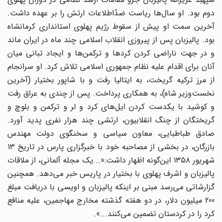
دوم بود. او سال‌ها ریاست ضدّاطلاعات ارتش را بر عهده داشت.
آخرین سمت او پیش از سقوط رژیم پهلوی استانداری کرمانشاه
بود. پالیزبان پس از پیروزی انقلاب اسلامی چند ماه در ایران ماند
و در جهت ناراضی کردن کردها و ترکمن‌ها و ایجاد تبانی میان
آنان برای اقدام علیه نظام جمهوری اسلامی تلاش کرد. او سرانجام
از مرز ترکیه گریخت، به ایتالیا رفت و با شاپور بختیار (آخرین
نخست‌وزیر شاه)، به همکاری پرداخت. پس از چندی به عراق رفت
و کوشید با یکدست کردن ایل‌های کرد و لر و ترکمن و بلوچ و
گریختگان از چنگ انقلابیون، ارتشی چند هزار نفری پدید آورد.
صادق طباطبایی، معاون سیاسی و سخنگوی دولت مهندس
بازرگان، در بخشی از مصاحبه خود با خبرگزاری پارس در تاریخ ۱۳
شهریور ۱۳۵۸ این‌گونه اظهار داشت:«...یک مجله آلمانی، از ملاقات
پالیزبان و اشرف پهلوی با بختیار در پاریس خبر می‌دهد. همچنین
گزارشاتی می‌رسد مبنی بر اینکه پالیزبان و اویسی با دریافت مبلغ
200 میلیون دلار، در دو هفته گذشته مخارج مهاجمین، علیه منافع
کرد را در کردستان تضمین می‌کنند...».