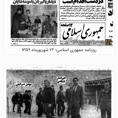
روزنامه جمهوری اسلامی؛ 26 شهریورماه 1359