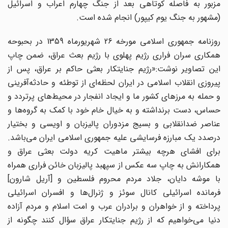
مزبور به فاصله کوتاهی بعد از جنگ چهارم اعراب و اسرائیل
(مشهور به جنگ یوم کیپور) انجام شده است.
روزنامه جمهوری اسلامی مورخه 26 شهریورماه 1359 در بحبوحه
همکاری سران فراری رژیم پهلوی با رژیم بعث عراق، ضمن چاپ
این تصاویر نوشت:«رژیم جنایتکار بعثی حاکم بر عراق، پس از
پیروزی انقلاب اسلامی در ایران لحظه‌ای از توطئه و حادثه‌آفرینی
و حمله به مرزهای کشور ما و ایجاد انفجار در محیط‌های پرتردد و
حساس، دست برنداشته و به خیال خام خود با کمک به گروه‌ها و
عناصر ضدانقلابی و بسیج مزدوران پالیزبان و اویسی و بختیار
درصدد یک مبارزه فرسایشی علیه جمهوری اسلامی ایران می‌باشد.
برای افشای هرچه بیشتر ماهیت کریه دولت بعثی عراق و
همکارانش به چاپ سه عکس از سپهبد پالیزبان خائن فراری همراه
با موشه دایان، جلاد مردم محروم فلسطین و [آریل شارون]
فرمانده اسرائیلی کانال سوئز و ژنرال‌ها و افسران اسرائیلی
پرداخته و از خواهران و برادران عرب و امت اسلام و مردم آزاده
دنیا می‌خواهیم که از رژیم جنایتکار عراق سؤال کنند چگونه از