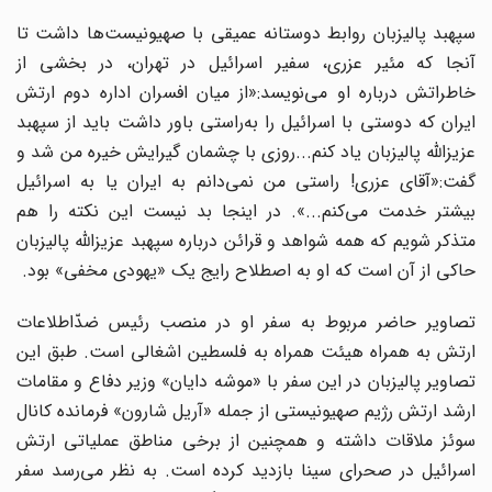
سپهبد پالیزبان روابط دوستانه عمیقی با صهیونیست‌ها داشت تا
آنجا که مئیر عزری، سفیر اسرائیل در تهران، در بخشی از
خاطراتش در‌باره او می‌نویسد:«از میان افسران اداره دوم ارتش
ایران که دوستی با اسرائیل را به‌راستی باور داشت باید از سپهبد
عزیز‌الله پالیزبان یاد کنم...روزی با چشمان گیرایش خیره من شد و
گفت:«آقای عزری! راستی من نمی‌دانم به ایران یا به اسرائیل
بیشتر خدمت می‌کنم...». در اینجا بد نیست این نکته را هم
متذکر شویم که همه شواهد و قرائن درباره سپهبد عزیزالله پالیزبان
حاکی از آن است که او به اصطلاح رایج یک «یهودی مخفی» بود.
تصاویر حاضر مربوط به سفر او در منصب رئیس ضدّاطلاعات
ارتش به همراه هیئت همراه به فلسطین اشغالی است. طبق این
تصاویر پالیزبان در این سفر با «موشه دایان» وزیر دفاع و مقامات
ارشد ارتش رژیم صهیونیستی از جمله «آریل شارون» فرمانده کانال
سوئز ملاقات داشته و همچنین از برخی مناطق عملیاتی ارتش
اسرائیل در صحرای سینا بازدید کرده است. به نظر می‌رسد سفر