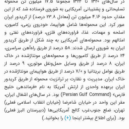
در سال‌های 1320 تا 1324 مجموعاً 17.5 میلیون تن محموله
تسلیحاتی و پشتیبانی آمریکایی به شوروی فرستاده شد که از این
مقدار، حدود 4.16 میلیون تن (معادل 23.8 درصد) از کریدور ایران
عبور کرد. این محموله‌ها شامل هواپیما، خودروی رزمی، کامیون،
اسلحه و مهمات، غذا، فراورده‌های فلزی، فراورده‌های نفتی و
امثالهم بود. محموله‌های آمریکایی به چند شکل از طریق کریدور
ایران به شوروی ارسال شدند: 58 درصد از طریق راه‌آهن سراسری،
24 درصد از طریق کامیون‌ها و محموله‌های مونتاژشده در خاک
ایران، 8 درصد از طریق وسایل حمل‌ونقل موتوری، 9 درصد از
طریق عوامل بریتانیا و 7/0 درصد از طریق هواپیمای مونتاژشده در
خاک ایران. مدیریت و نظارت بر ترانزیت محموله از طریق کریدور
ایران برعهده واحدی از ارتش آمریکا به نام «فرماندهی خلیج
فارس» (Persian Gulf Command) بود. در سال‌های اشغال ایران،
مقر این واحد در خیابان شاه‌رضا (خیابان انقلاب اسلامی فعلی)
تهران، ضلع جنوب‌غرب کالج آمریکایی‌ها (دبیرستان البرز فعلی)
بود. (برای اطلاع بیشتر اینجا
(+)
را بخوانید.)