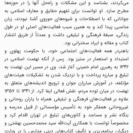
می‌کردند، بشناسد و این مشکلات و راه‌حل آنها را در حوزه‌ها
مطرح سازد. او توانست برای تفهیم حقایق و معارف اسلامی به
جوانانی که با اصطلاحات و شیوه‌های حوزوی آشنا نبودند، زبان
مناسبی پیدا کند و به همین سبب فعالیت‌های اصلی او در طول
زندگی، صبغة فرهنگی و تبلیغی داشت و عمدتاً از طریق انتشار
کتاب و مقاله و ایراد سخنرانی بود.
باهنردر همه فعالیت‌های اجتماعی خود، با حکومت پهلوی و
استبداد و استعمار در ستیز بود. پس از آنکه نهضت اسلامی در
1342 به رهبری امام خمینی آغاز شد، وی در مسیر این نهضت به
تبلیغ و مبارزه پرداخت و با نزدیک شدن به تشکیلات هیئت‌های
مؤتلفه، در آموزش مبارزان جوان و ترویج اندیشه‌های متعلق به
نهضت در میان توده مردم، نقش فعالی ایفا کرد. از 1341 تا 1357
علاوه بر فعالیت‌های فرهنگی و تبلیغی همراه با یاران روحانی و
غیرروحانی همفکر خود به تأسیس مؤسساتی از قبیل مدرسه و
بنگاه نشر و مساجد و کانون‌های تبلیغ در تهران اقدام کرد و
مخصوصاً توانست با همکاری آیت‌الله سید محمدحسین بهشتی و
دیگران برنامه‌ریزی و تألیف کتاب‌های دینی مدارس را در وزارت