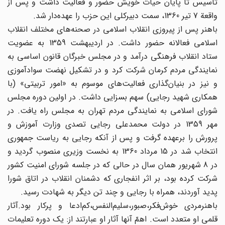
تأسیس تا پایان حیات خویش حضور و فعالیت داشت و پس از
واقعة 7 تیر 1360، سمت دبیرکلی این حزب را عهده‌دار شد.
باهنر پس از پیروزی انقلاب اسلامی در صحنه‌ها‌ی مختلف انقلاب
اسلامی فعالانه حضور داشت. در اردیبهشت 1359 به عضویت
ستاد انقلاب فرهنگی درآمد و در مجلس خبرگان قانون اساسی به
نمایندگی مردم کرمان شرکت کرد و در تشکیل نهضت سوادآموزی
و نیز در بنیان‌گذاری فعالیت‌های موسوم به «امور تربیتی» (با
همکاری شهید رجایی) سهم بسزایی داشت. در اولین دوره مجلس
شورای اسلامی به نمایندگی مردم تهران به مجلس راه یافت. در
مهر 1359 در دولت محمدعلی رجایی تصدی وزارت آموزش و
پرورش را برعهده گرفت و پس از آنکه رجایی به ریاست جمهوری
انتخاب شد در 15 مرداد 1360 به نخست وزیری منصوب گردید و
در 8 شهریور همان سال در حالی که در جلسه شورای امنیت کشور
شرکت کرده بود، بر اثر انفجاری که دشمنان انقلاب در اتاق شورا
پدید آوردند، همراه با رجایی و چند تن دیگر به شهادت رسید.
باهنرمردی خوش‌فکر،صبور،سلیم‌النفس،کم‌ادعا و پرکار بود.آثار
قلمی او متعدد است. اهمّ آنها آثار او عبارتند از: یک دوره تعلیمات