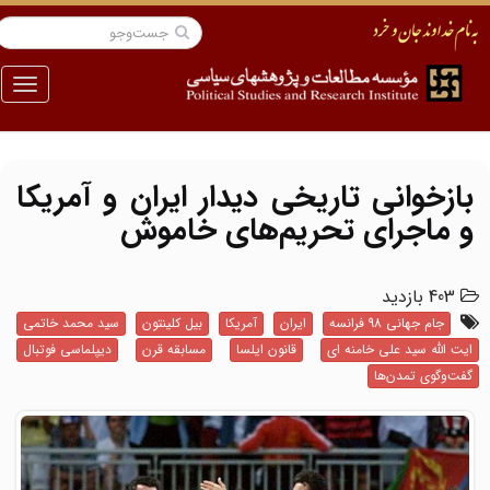
منو
بازخوانی تاریخی دیدار ایران و آمریکا
و ماجرای تحریم‌های خاموش
403 بازدید
جام جهانی 98 فرانسه
ایران
آمریکا
بیل کلینتون
سید محمد خاتمی
ایت الله سید علی خامنه ای
قانون ایلسا
مسابقه قرن
دیپلماسی فوتبال
گفت‌وگوی تمدن‌ها