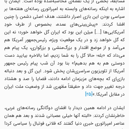
مسابقه، بخشی از یک نقشه‌ی محاسبه‌شده بوده است. ایشان با
اشاره به اینکه رسانه‌های وابسته به امپراتوری رسانه‌ای هفته‌ها بر
سیاسی بودن این بازی اصرار داشتند، هدف اصلی دشمن را چنین
افشا کردند: «پیش‌بینی‌های عمده، بخصوص از طرف خودِ
آمریکایی‌ها [...] مبیّن این بود که ایران گل خواهد خورد؛ نه این
که گل خواهد زد و در یک موقعیت ویژه، رئیس‌جمهور آمریکا هم
می‌آمد و از موضع اقتدار و بزرگ‌منشی و بزرگواری، یک پیام هم
می‌داد که «بله؛ حالا گل را به شما زدیم، اما بالاخره بیایید دست
دوستی هم به هم بدهیم!» بنا بود آن شب پیام رئیس جمهور
آمریکا از تلویزیون سراسری‌شان پخش شود. این گل و بعد دنباله
بازی‌ای که بچه‌های عزیزمان ادامه دادند، قضایا را صد و هشتاد
درجه تغییر جهت داد و حقیقتاً مظهری شد از وضعیت ملت ایران
در مقابل آمریکا.»
[25]
ایشان در ادامه همین دیدار با افشای دوگانگی رسانه‌های غربی،
خاطرنشان کردند: «البته آنها خیلی عصبانی شدند و بعد هم همان
عناصر امپراتوری خبری دنیا گفتند که فلانی فوتبال را سیاسی کرد!