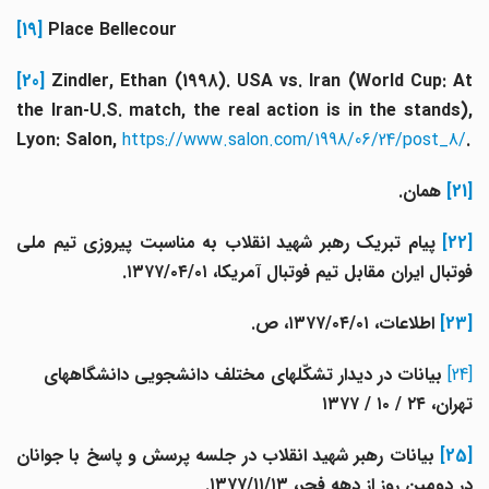
[19]
Place Bellecour
[20]
Zindler, Ethan (1998). USA vs. Iran (World Cup: A
the Iran-U.S. match, the real action is in the stands),
Lyon: Salon,
https://www.salon.com/1998/06/24/post_8/
.
[21]
همان.
[22]
پیام تبریک رهبر شهید انقلاب به مناسبت پیروزی تیم ملی
فوتبال ایران مقابل تیم فوتبال آمریکا، ۱۳۷۷/۰۴/۰۱.
[23]
اطلاعات، ۱۳۷۷/۰۴/۰۱، ص.
[24]
بیانات در دیدار تشکّلهای مختلف دانشجویی دانشگاههای
تهران، ۲۴ / ۱۰ / ۱۳۷۷
[25]
بیانات رهبر شهید انقلاب در جلسه پرسش و پاسخ با جوانان
در دومین روز از دهه فجر، ۱۳۷۷/۱۱/۱۳.