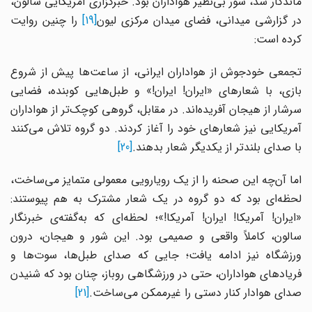
ماندگار شد، شور بی‌نظیر هواداران بود. خبرگزاری آمریکایی سالون،
در گزارشی میدانی، فضای میدان مرکزی لیون
[19]
را چنین روایت
کرده است:
تجمعی خودجوش از هواداران ایرانی، از ساعت‌ها پیش از شروع
بازی، با شعارهای «ایران! ایران!» و طبل‌هایی کوبنده، فضایی
سرشار از هیجان آفریده‌اند. در مقابل، گروهی کوچک‌تر از هواداران
آمریکایی نیز شعارهای خود را آغاز کردند. دو گروه تلاش می‌کنند
با صدای بلندتر از یکدیگر شعار بدهند.
[20]
اما آن‌چه این صحنه را از یک رویارویی معمولی متمایز می‌ساخت،
لحظه‌ای بود که دو گروه در یک شعار مشترک به هم پیوستند:
«ایران! آمریکا! ایران! آمریکا!»؛ لحظه‌ای که به‌گفته‌ی خبرنگار
سالون، کاملاً واقعی و صمیمی بود. این شور و هیجان، درون
ورزشگاه نیز ادامه یافت؛ جایی که صدای طبل‌ها، سوت‌ها و
فریادهای هواداران، حتی در ورزشگاهی روباز، چنان بود که شنیدن
صدای هوادار کنار دستی را غیرممکن می‌ساخت.
[21]