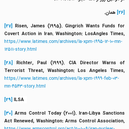
[26]
همان.
[27]
Risen, James (1995). Gingrich Wants Funds for
Covert Action in Iran. Washington: LosAngles Times,
https://www.latimes.com/archives/la-xpm-1995-12-10-mn-
12511-story.html
[28]
Richter, Paul (1999). CIA Director Warns o
Terrorist Threat, Washington: Los Angeles Times,
https://www.latimes.com/archives/la-xpm-1999-feb-03-
mn-4543-story.html
[29]
ILSA
[30]
Arms Control Today (2001). Iran-Libya Sanction
Act Renewed, Washington: Arms Control Association,
https://www.armscontrol.org/act/2001-09/iran-nuclear-