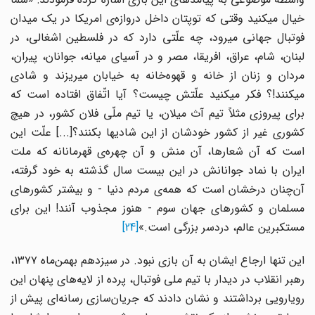
خیال میکنید وقتی که توپتان داخل دروازه‌ی امریکا در یک میدان
فوتبال جهانی میرود، چه علّتی دارد که در فلسطین اشغالی، در
لبنان، شام، عراق، افریقا، مصر و در آسیای میانه، جوانان، پیران،
مردان و زنان از خانه و قهوه‌خانه به خیابان میریزند و شادی
میکنند!؟ فکر میکنید علّتش چیست؟ آیا اتّفاق افتاده است که
برای پیروزی مثلاً تیم آث میلان، یا تیم ملّی فلان کشور، در هیچ
کشوری غیر از کشور خودشان از این شادیها بکنند؟[...]‌ علّت این
است که آن شعارها، آن منش و آن چهره‌ی قهرمانانه که ملت
ایران با نماد جوانانش در این بیست سال گذشته به خود گرفته،
آن‌چنان درخشان است که همه‌ی مردم دنیا - و بیشتر کشورهای
مسلمان و کشورهای جهان سوم - هنوز مجذوب آنند! این برای
مستکبرین عالم، دردسر بزرگی است.»
[24]
این تنها ارجاع ایشان به آن بازی نبود. در سیزدهم بهمن‌ماه ۱۳۷۷،
رهبر انقلاب در دیدار با تیم ملی فوتبال، پرده از لایه‌های پنهان این
رویارویی برداشتند و نشان دادند که جریان‌سازی رسانه‌ای پیش از