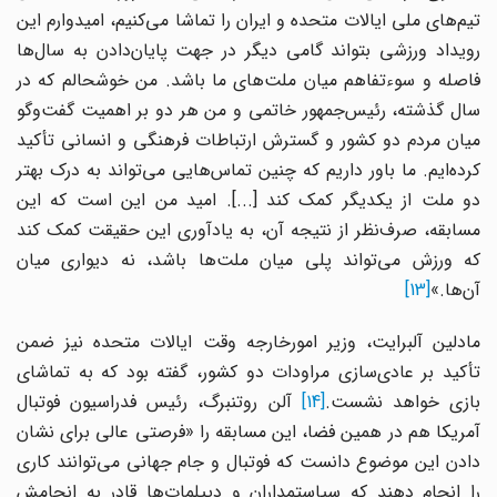
تیم‌های ملی ایالات متحده و ایران را تماشا می‌کنیم، امیدوارم این
رویداد ورزشی بتواند گامی دیگر در جهت پایان‌دادن به سال‌ها
فاصله و سوءتفاهم میان ملت‌های ما باشد. من خوشحالم که در
سال گذشته، رئیس‌جمهور خاتمی و من هر دو بر اهمیت گفت‌وگو
میان مردم دو کشور و گسترش ارتباطات فرهنگی و انسانی تأکید
کرده‌ایم. ما باور داریم که چنین تماس‌هایی می‌تواند به درک بهتر
دو ملت از یکدیگر کمک کند [...]. امید من این است که این
مسابقه، صرف‌نظر از نتیجه آن، به یادآوری این حقیقت کمک کند
که ورزش می‌تواند پلی میان ملت‌ها باشد، نه دیواری میان
آن‌ها.»
[13]
مادلین آلبرایت، وزیر امورخارجه وقت ایالات متحده نیز ضمن
تأکید بر عادی‌سازی مراودات دو کشور،‌ گفته بود که به تماشای
ازی خواهد نشست.
[14]
آلن روتنبرگ، رئیس فدراسیون فوتبال
آمریکا هم در همین فضا، این مسابقه را «فرصتی عالی برای نشان
دادن این موضوع دانست که فوتبال و جام جهانی می‌توانند کاری
را انجام دهند که سیاستمداران و دیپلمات‌ها قادر به انجامش