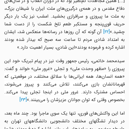
[...] همین مجاهدت کم‌نظیر بود که در دوران انقلاب و در سال‌های
دفاع مقدس و در همه‌ی درگیری‌های ملت ایران با شیطان بزرگ،
به ملت ما پیروزی و سرافرازی بخشید. امشب نیز یک بار دیگر
حریف قوی‌پنجه و مستکبر طعم تلخ شکست را از دست شما
چشید.»
[22]
آن گونه که آن روزها در رسانه‌ها منعکس شد، ایشان
به امتداد شادی مردم تا ساعت سه صبح که بیدار شده بودند
اشاره کرده و فرموده بودند«این شادى، بسیار اهمیت دارد.»
سیدمحمد خاتمی، رئیس جمهور وقت نیز در پیام تبریک خود این
پیروزی را «مظهر وحدت ملی» و تجلی «غرور ملی» خواند و گفت:
«
همه انسان‌ها، همه ایرانی‌ها با سلائق مختلف، در موقعیتی که
قهرمانانشان بازی می‌کنند، تلاش می‌کنند و پیروز می‌شوند،
احساس مشترک دارند. غرور ملی در اینجا تجلی پیدا می‌کند.
بخصوص وقتی که توان جوانان عزیزشان را می‌بینند
.»
[23]
اما این واکنش‌های فوری، تنها یک سوی ماجرا بود. چند ماه بعد،
در دیدار تشکّلهای مختلف دانشجویی دانشگاههای تهران به
واسطه موضوعی به پیامدهای این بازی اشاره کرده فرمودند: «شما