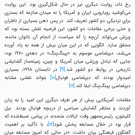
رخ داد، روایت دیگری نیز در حال شکل‌گیری بود. این روایت
می‌کوشید رویارویی ایران و آمریکا را نه میدان منازعه که بستری
برای نزدیکی دو کشور تعریف کند. در پس ذهن بسیاری از ناظران
و حتی برخی مقامات دو کشور، این فرضیه نقش بسته بود که
ورزش می‌تواند آن‌چه را که سیاست از انجام آن ناتوان مانده،
محقق سازد. الگویی که در این میان بیش از همه به یاد آورده
می‌شد، دیپلماسی موسوم به «پینگ‌پنگ» در دهه‌ی ۱۹۷۰ بود؛
جایی که تبادل ورزشی میان آمریکا و چین، زمینه‌ساز گشایشی
اریخی در روابط دو کشور شد.
[9]
در تابستان ۱۹۹۸، بسیاری
امیدوار بودند که دیپلماسی فوتبال
[10]
بتواند نقشی مشابه
دیپلماسی پینگ‌پنگ ایفا کند.
[11]
مقامات آمریکایی بیش از هر طرف دیگری این امید را به زبان
آوردند و منتظر گشایش سیاسی از دریچه فوتبال بودند. بیل
کلینتون، رئیس‌جمهور وقت ایالات متحده، در پیامی ضبط‌شده که
رار بود در خلال مسابقه پخش شود
[12]
، با تأکید بر اهمیت
گفتگوی فرهنگی بیان داشت: «در حالی که امروز مسابقه میان