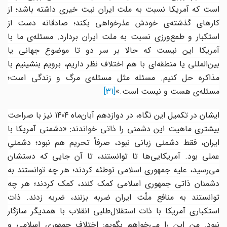
است که آمریکا نسبت به ملت ایران نیت خیری داشته باشد؛ از
کارهای گذشته‌ی خودش عذرخواهی بکند؛ صادقانه دست از
استکبار و طمع‌ورزی نسبت به ملت ایران بردارد. مسئله‌ی ما با
آمریکا این نیست که حالا بر سر دو تا موضوع جهانی یا
بین‌المللی یا منطقه‌ای با هم اختلاف نظر داریم، برویم بنشینیم با
مذاکره حل کنیم. مسئله مثل مسئله‌ی مرگ و زندگی است؛
مسئله‌ی هست و نیست است.»
[31]
یشان در تکمیل این نگاه، در دوازدهم آبان‌ماه
۱۴۰۴
نیز با صراحت
یشتری ماهیت این دشمنی را ذاتی خواندند: «
دشمنی آمریکا با
ایران، فقط دشمنی زبانی نبود، صرفاً تحریم هم نبود؛ دشمنیِ
عملی بود. آمریکایی‌ها تا توانستند، تا آن جایی که دستشان
می‌رسید، علیه جمهوری اسلامی توطئه کردند؛ هر چه توانستند به
دشمنان ذاتی جمهوری اسلامی کمک کنند، کمک کردند؛ هر چه
توانستند به منافع ملّت ایران ضربه بزنند، ضربه زدند. ذات
استکباری آمریکا با ذات استقلال‌طلبی انقلاب با همدیگر سازگار
نبود. من این را می‌خواهم بگویم: اختلاف جمهوری اسلامی و