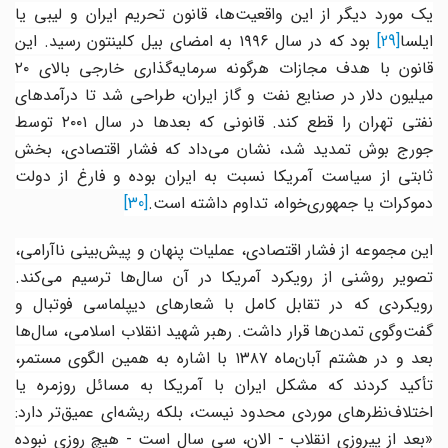
یک مورد دیگر از این واقعیت‌ها، قانون تحریم ایران و لیبی یا
یلسا
[29]
بود که در سال
۱۹۹۶
به امضای بیل کلینتون رسید. این
قانون با هدف مجازات هرگونه سرمایه‌گذاری خارجی بالای
۲۰
میلیون دلار در صنایع نفت و گاز ایران، طراحی شد تا درآمدهای
فتی تهران را قطع کند. قانونی که بعدها در سال
۲۰۰۱
توسط
جورج بوش تمدید شد، نشان می‌داد که فشار اقتصادی، بخش
ثابتی از سیاست آمریکا نسبت به ایران بوده و فارغ از دولت
دموکرات یا جمهوری‌خواه، تداوم داشته است.
[30]
این مجموعه از فشار اقتصادی، عملیات پنهان و پیش‌بینی ناآرامی،
تصویر روشنی از رویکرد آمریکا در آن سال‌ها ترسیم می‌کند.
رویکردی که در تقابل کامل با شعارهای دیپلماسی فوتبال و
گفت‌وگوی تمدن‌ها قرار داشت. رهبر شهید انقلاب اسلامی، سال‌ها
عد و در هشتم آبان‌ماه
۱۳۸۷
با اشاره به همین الگوی مستمر،
تأکید کردند که مشکل ایران با آمریکا به مسائل روزمره یا
اختلاف‌نظرهای موردی محدود نیست، بلکه ریشه‌ای عمیق‌تر دارد:
«بعد از پیروزی انقلاب - الان، سی سال است - هیچ روزی نبوده