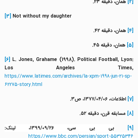
[2]
همان، دقیقه ۲۳.
[3]
Not without my daughter
[4]
همان، دقیقه ۴۲.
[5]
همان، دقیقه ۴۵.
[6]
L. Jones, Grahame (1998). Political Football, Lyon
Los Angeles Times,
https://www.latimes.com/archives/la-xpm-1998-jun-21-sp-
62275-story.html
[7]
اطلاعات، ۱۳۷۷/۰۴/۰۶، ص۳.
[8]
مسابقه قرن، دقیقه ۵۲.
[9
بی بی سی، ۱۳۹۹/۰۹/۲۶، لینک:
https://www.bbc.com/persian/sport-55325346