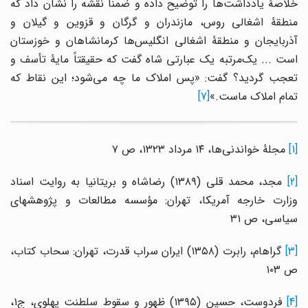
خلاصۀ یادداشت‌ها را توضیح داده و ضمناً نقشه را نشان داد که
منطقۀ اشغالی روس، مازندران و گرگان و قزوین و گیلان و
آذربایجان و منطقۀ اشغالی انگلیس‌ها کرمانشاهان و خوزستان
است ... یک‌مرتبه یک عبارتی شاه گفت که حقیقتاً مایۀ تأسف و
تعجب گردید؟ گفت: «پس املاک ما چه می‌شود؛ این نقاط که
تمام املاک ماست.»
[7]
[1]
مجلۀ خواندنی‌ها، ۱۴ مرداد ۱۳۲۳، ص ۷
[2
مجد، محمد قلی (۱۳۸۹) رضاشاه و بریتانیا به روایت اسناد
وزارت خارجه آمریکا، تهران: مؤسسه مطالعات و پژوهشهای
سیاسی، ص ۳۱
[3]
گراهام، رابرت (۱۳۵۸) ایران سراب قدرت، تهران: سحاب کتاب،
ص ۱۰۳
[4
فردوست، حسین (۱۳۹۵) ظهور و سقوط سلطنت پهلوی، ج۱،