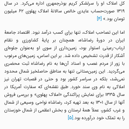
کل املاک او را سرلشکر کریم بوذرجمهری اداره می‌کرد. در سال
۱۳۱۹ صورت‌حساب عایدی خالص سالانۀ املاک پهلوی ۶۲ میلیون
تومان بود.»
[4]
اما این تصاحب املاک، تنها برای کسب درآمد نبود. اقتصاد جامعۀ
ایران در دورۀ رضاشاه، همچنان بر پایۀ کشاورزی و نظام
ارباب‑رعیتی استوار بود، زمین‌داری از سوی او به‌عنوان جلوه‌ای
آشکار از قدرت تشخیص داده شد. بر این اساس، زمین‌های مرغوب
با زور از مردم غصب و اسناد آن‌ها به نام رضاشاه ثبت محضری
می‌گردید. این زمین‌ستانی تنها به مناطق حاصلخیز شمال محدود
نمی‌شد، بلکه در سراسر کشور بود و حتی در قصبات تهران نیز
املاکی به نام وی سند خورد. طبق نقشه‌ای که سفارت آمریکا در
سال ۱۳۳۵ برای نمایش پراکندگی «املاک پهلوی» و بررسی فروش
آنها از سال ۱۳۰۱ به بعد تهیه کرد، رضاشاه نواحی وسیعی از شمال
و غرب کشور، عملاً همۀ لرستان و بخش اعظمی از شمال خوزستان
را به تملک خود درآورده بود.
[5]