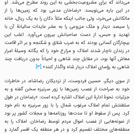
می‌داند که برای مشروعیت‌بخشی به این روند مطرح می‌شد. او
در این باره می‌نویسد: «رضاخان مدعی بود که زمین‌ها را از
مالکانش می‌خرد، ولی جالب اینکه مثلاً دکان را به یک ریال، خانه
را سیصد دینار و ملک مزروعی را به عشر عایدات سالیانۀ آن با
تهدید و حبس، از دست صاحبانش بیرون می‌آورد. اغلب این
بیچارگان کسانی بودند که به ضرب شلاق و شکنجه و بر اثر اقامت
در زندان ناچار شدند املاک و مزارع خود را که یگانه وسیلۀ امرار
معاش آنها بود، در مقابل چند شاهی و احیاناً بدون دریافت چند
شاهی به رؤسای املاک دربار شاه واگذار کنند».
[3]
از سوی دیگر، حسین فردوست، از نزدیکان رضاشاه، در خاطرات
خود به صراحت از غصب زمین‌ها با زور سرنیزه سخن گفته و به
جزئیات نحوۀ ادارۀ این املاک اشاره کرده است: «رضاخان در طول
سلطنتش تمام املاک مرغوب شمال را با زور سرنیزه به نام خود
کرد. پس از سقوط او تا مدت‌ها روزنامه‌ها و مجلات کشور پر بود
از نمونه‌هایی از غصب اموال مردم توسط رضاخان. املاک را به
منطقه‌های مختلف تقسیم کرد و در هر منطقه یک افسر گمارد و