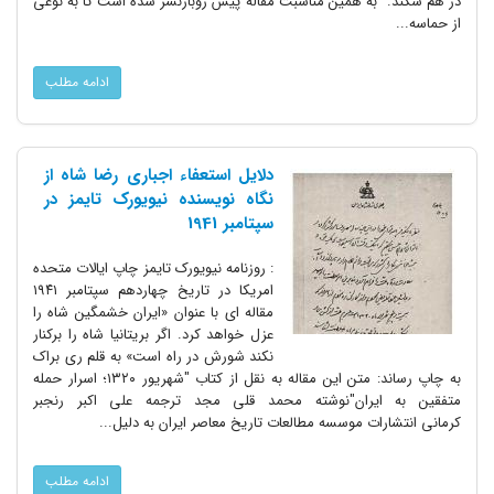
در هم شکند. به همین مناسبت مقاله پیش روبازنشر شده است تا به نوعی
از حماسه...
ادامه مطلب
دلایل استعفاء اجباری رضا شاه از
نگاه نویسنده نیویورک تایمز در
سپتامبر 1941
: روزنامه نیویورک تایمز چاپ ایالات متحده
امریکا در تاریخ چهاردهم سپتامبر ۱۹۴۱
مقاله ای با عنوان «ایران خشمگین شاه را
عزل خواهد کرد. اگر بریتانیا شاه را برکنار
نکند شورش در راه است» به قلم ری براک
به چاپ رساند: متن این مقاله به نقل از کتاب "شهریور ۱۳۲۰؛ اسرار حمله
متفقین به ایران"نوشته محمد قلی مجد ترجمه علی اکبر رنجبر
کرمانی انتشارات موسسه مطالعات تاریخ معاصر ایران به دلیل...
ادامه مطلب