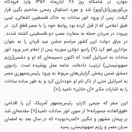
جهان، در شامگاه روز ۲۸ آبان‌ماه ۱۳۵۶ وارد فرودگاه
بن‌گوریون(تل‌آویو) شد و مورد استقبال رسمی مناخیم بگین قرار
گرفت. پس از ورود انور سادات به خاک فلسطین اشغالی، لیبی
طبق اعلامی که از قبل کرده بود روابط خود را با مصر قطع کرد. در
بیروت در جریان حمله به سفارت مصر، دو فلسطینی کشته شدند.
در عراق دولت این کشور مراسم جشن عید قربان را به عنوان
عزاداری لغو کرد.(۹) رادیو دولتی سوریه پس از اعلام خبر ورود انور
سادات به اسرائیل گفت که اکنون دسیسه‌ای که او و دشمن(رژیم
صهیونیستی) ترتیب داده‌اند، جامه عمل پوشیده است. رادیوی
دمشق ضمن پخش گزارش‌های مربوط به ورود رئیس‌جمهوری مصر
به اسرائیل حتی از ذکر نام او خودداری کرد و به طور ساده سادات
را به اشارات مکرر «آن خائن» نامید.(۱۰)
این سفر که جیمی کارتر، رئیس‌جمهور آمریکا، آن را اقدامی
«فوق‌العاده جسورانه»! از سوی انور سادات نامید(۱۱) مقدمه‌ای شد
بر پیمان مشهور و ننگین «کمپ‌دیوید» که در سال بعد به امضای
سران مصر و رژیم‌ صهیونیستی رسید.