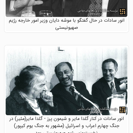
انور سادات در حال گفتگو با موشه دایان وزیر امور خارجه رژیم
صهیونیستی
انور سادات در کنار گلدا مایر و شیمون پرز - گلدا مایر(مئیر) در
جنگ چهارم اعراب و اسرائیل (مشهور به جنگ یوم کیپور)
نخست‌وزیر رژیم صهیونیستی بود