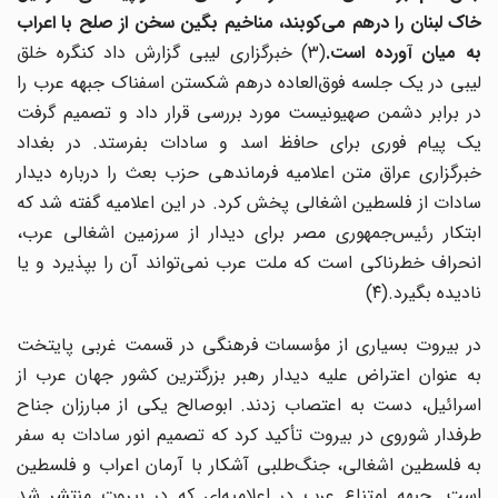
خاک لبنان را درهم می‌کوبند، مناخیم بگین سخن از صلح با اعراب
ه میان آورده است.
(۳) خبرگزاری لیبی گزارش داد کنگره خلق
لیبی در یک جلسه فوق‌العاده درهم شکستن اسفناک جبهه عرب را
در برابر دشمن صهیونیست مورد بررسی قرار داد و تصمیم گرفت
یک پیام فوری برای حافظ اسد و سادات بفرستد. در بغداد
خبرگزاری عراق متن اعلامیه فرماندهی حزب بعث را درباره دیدار
سادات از فلسطین اشغالی پخش کرد. در این اعلامیه گفته شد که
ابتکار رئیس‌جمهوری مصر برای دیدار از سرزمین اشغالی عرب،
انحراف خطرناکی است که ملت عرب نمی‌تواند آن را بپذیرد و یا
نادیده بگیرد.(۴)
در بیروت بسیاری از مؤسسات فرهنگی در قسمت غربی پایتخت
به عنوان اعتراض علیه دیدار رهبر بزرگترین کشور جهان عرب از
اسرائیل، دست به اعتصاب زدند. ابوصالح یکی از مبارزان جناح
طرفدار شوروی در بیروت تأکید کرد که تصمیم انور سادات به سفر
به فلسطین اشغالی، جنگ‌طلبی آشکار با آرمان اعراب و فلسطین
است. جبهه امتناع عرب در اعلامیه‌ای که در بیروت منتشر شد