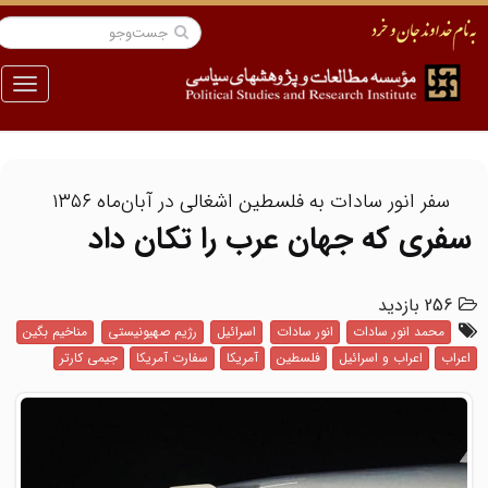
منو
سفر انور سادات به فلسطین اشغالی در آبان‌ماه ۱۳۵۶
سفری که جهان عرب را تکان داد
256 بازدید
محمد انور سادات
انور سادات
اسرائیل
رژیم صهیونیستی
مناخیم بگین
اعراب
اعراب و اسرائیل
فلسطین
آمریکا
سفارت آمریکا
جیمی کارتر