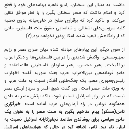
داشت. به دنبال این سخنان، رادیو قاهره برنامه‌های خود را قطع
کرد و اعلام داشت که مصر سخنان بگین را با نظر موافق تلقی
می‌کند، و تأکید کرد که برقراری صلح در خاورمیانه بدون تخلیه
کلیه سرزمین‌های اشغالی و شناسایی حقوق ملت فلسطین، ملتی
که از زادگاهش تبعید شده، امکان‌پذیر نخواهد بود.(۲)
از سوی دیگر، این پیام‌های مبادله شده میان سران مصر و رژیم
صهیونیستی، واکنش شدیدی را در بین فلسطینی‌ها و دیگر اعراب
برانگیخت. زهیر محسن، رهبر سازمان فلسطینی «الصاعقه» و
عضو فرماندهی بین‌الاعراب حزب بعث سوریه گفت: اظهارات
رئیس‌جمهوری مصر، یک جنگ‌طلبی آشکار نسبت به ملت عرب و
به ویژه ملت مصر است. وی گفت هیچ افسر و سرباز ارتش مصر
نیست که در برابر اسرائیل تسلیم شود، بلکه ارتش مصر به دادن
همه‌گونه قربانی در راه آرمان‌های عرب آماده است.
خبرگزاری
تاس(مسکو) پیام مناخیم بگین به ملت مصر را به عنوان یک
مانور سیاسی برای پوشاندن مقاصد تجاوزکارانه اسرائیل نسبت به
لبنان نام برد.
تاس اضافه کرد در حالی که هواپیماهای اسرائیل