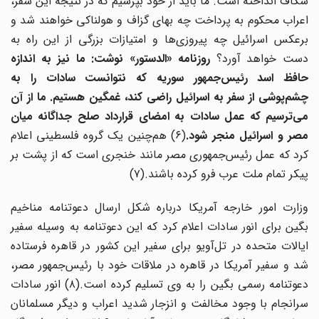
شکاف انداخته است. ما باید از خود بپرسیم که در نتیجه این سفر،
اعراب محکوم به پرداخت چه بهای گزاف و هولناکی خواهند شد و
برعکس اسرائیل چه پیروزی‌ها و امتیازات بزرگی از این راه به
ست خواهد آورد؟
روزنامه «الدستور» نوشت: ما نیز به اندازه
حافظ اسد رئیس‌جمهور سوریه که نتوانست سادات را به
چشم‌پوشی از سفر به اسرائیل راضی کند، غمگین هستیم. ما از آن
می‌ترسیم که عمل سادات به امضای قرارداد صلح جداگانه میان
صر و اسرائیل منجر شود.
(۶) هم‌چنین یک گروه فلسطینی اعلام
کرد که عمل رئیس‌جمهوری مصر مانند خنجری است که از پشت بر
پیکر تمام ملت عرب فرو کرده باشند.(۷)
وزارت امور خارجه آمریکا درباره شکل ارسال دعوتنامه مناخیم
بگین برای انور سادات اعلام کرد که این دعوتنامه به وسیله سفیر
ایالات متحده در تل‌آویو برای سفیر این کشور در قاهره فرستاده
شد و سفیر آمریکا در قاهره در ملاقات خود با رئیس‌جمهور مصر،
دعوتنامه رسمی بگین را به وی تسلیم کرده است.(۸) انور سادات
سرانجام با وجود مخالفت و انزجار شدید اعراب و دیگر مسلمانان