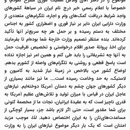
موضوع را در دفتر آقای والاس اسمیت مورِی مطرح نمودم، و
خصوصاً با اعلام رسمیِ خبر درج نام ایران در سیاهة کشورهای
اجد شرایط دریافت کمک
های وام و اجاره، تلگرام
های متعددی از
وزارت دارایی ایران دایر بر نیاز فوری و اضطراری کشور به اجناس
ختلف به دستم رسیده و بر حمل هر چه سریع
تر آنها تأکید
رده
اند. بنده منتظر تصمیم وزارت خارجة شما بوده
ام تا بفرمایند
برای اخذ پروانة صدور اقلام درخواستی و تخصیص ظرفیت حمل
به آنها چه تشریفاتی را باید طی کنم و همین امر نیز اجازه نداده
ست پاسخ قطعی و روشنی به تلگرام
های واصله از کشورم بدهم.
اوضاع کشور من، بالاخص در زمینة نیاز شدید به کامیون و
لاستیک، به حد وخامت رسیده است.... ما نیز مانند بسیاری از
دیگر کشورهای جهان چشم به دستان آمریکا دوخته
ایم. نیازهای
عاجل ایران در قیاس با میزان تولید و تلاش
های عظیم آمریکا به
قدری ناچیز است که به عقیدة ایرانیان، نجات ما از مخصمة کنونی
برای شما مقدور است، حتی اگر لازم باشد جزء بسیار کوچکی از
مساعدت
های
تان را به ایران اختصاص دهید. لذا، موجب مزید
امتنان است که یک بار دیگر موضوع نیازهای ایران را به وزارت