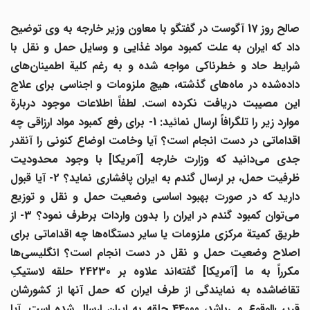
صالح روز 17 آگوست در گفتگو با معاون وزیر خارجه به وی توضیح
داد که ایران به علت کمبود مواد غذایی و وسایل حمل و نقل با
شرایط حاد و خطرناکی مواجه شده و به رغم کلیة اطمینان
های
اده
شده در ماه
های گذشته، هیچ ملزومات و اجناسی برای علاج
این مصیبت دریافت نکرده است. لطفاً اطلاعات موجود دربارة
موارد زیر را تلگرافاً ارسال نمائید: 1- برای رفع کمبود مواد ارزاقی چه
اقداماتی در دست انجام است؟ آیا وخامت اوضاع کنونی را آنقدر
جدی می
دانید که وزارت خارجه [آمریکا] با وجود محدودیت
ظرفیت حمل، بر ارسال گندم به ایران پافشاری نماید؟ 2- آیا قبول
دارید که در صورت بهبود اساسی وضعیت حمل و نقل و توزیع
ی
توان کمبود گندم در ایران را بدون واردات برطرف نمود؟ 3- از
طریق کمیتة مرکزی ملزومات یا سایر دستگاه
ها چه اقداماتی برای
اصلاح وضعیت حمل و نقل در دست انجام است؟ انگلیسی
ها
کرراً به ما [آمریکا] گفته
اند علاوه بر 24230 حلقه لاستیکِ
تقاضاشده به نمایندگی از طرف ایران که حمل آنها از کشورشان
ریب
الوقوع می
باشد، 44000 حلقه به ایران ارسال شده است. آیا