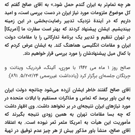
ر چه تمام
تر به ایران گندم حمل شود.» به آقای صالح گفتم که
کل موضوع ملزومات مورد نیاز ایران در دست بررسی است، و امید
اریم که در آیندة نزدیک تدبیر رضایت
بخشی در این زمینه
بیندیشیم. ایشان پیشنهاد کردند که بهتر است سفارت ما [آمریکا]
در تهران تنظیم و تدبیر یک برنامة تدارکاتی را با مقامات دولت
ایران و مقامات انگلیسی هماهنگ کند. به ایشان عرض کردم که
با کمال میل پیشنهادشان را مورد بررسی قرار خواهیم داد.
صالح روز 1 ماه می 1942 با مورِی، آلینگ، فردریک وینانت و
جِرنِگان جلسه‌ای برگزار کرد (یادداشت غیررسمی 5/202/24. 891):
قای صالح گفتند خاطر ایشان آزرده می
شود چنانچه دولت ایران
به این باور برسد که تماس و مذاکرات مستقیم با ایالات متحده در
مورد نیازهای ایران نتیجه
ای در بر نخواهد داشت. وی اظهار داشت
که چه بسا مقامات تهران به همین زودی نتیجه بگیرند که
مأموریت این هیأت به آمریکا مثمر ثمر نبوده است. به اعتقاد
آقای صالح، منشأ باور مذکور بیش از هر چیز عدم توفیق در تهیة