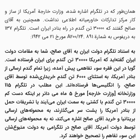
همان‌طور که در تلگرام اشاره شده، وزارت خارجة آمریکا از ساز و
کار مرکز تدارکات خاورمیانه اطلاعی نداشت. همچنین به آقای
صالح گفتند که 30000 تن گندم در راه بنادر ایران است. تلگرام 137
به دریفوس به شمارة A200/24. 891 مورخ 21 می 1942:
به استناد تلگرام دولت ایران به آقای صالح، شما به مقامات دولت
یران گفته
اید که آمریکا 30000 تن گندم برای ایران فرستاده است.
گویا در این فقره سوء تفاهمی پیش آمده، زیرا تمام گندم ارسالی از
نادر آمریکا، به استثنای 6000 تن گندمِ خریداری
شده توسط آقای
صالح، را انگلیسی
ها فرستاده
اند. این مطلب در تلگرام 115
وزارتخانه [وزارت خارجه] مورخ 5 ماه می دائر بر اینکه دست کم
30000 تن گندم با کشتی به سمت ایران می
آیند یا تشریفات حمل
ز بنادر آمریکا را پشت سر می
گذارند، به محموله
های ارسالی
بریتانیا و خرید آقای صالح اشاره می
کند، نه به محموله
های ارسالی
توسط دولت آمریکا. آقای صالح در تلگرامی به دولت متبوع
شان
این سوء تفاهم را تصحیح خواهند کرد.