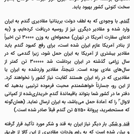
سخت کنونی کشور بهبود یابد.
گندم.
با وجودی که به لطف دولت بریتانیا مقادیری گندم به ایران
ارد شده و مقادیر دیگری نیز از روسیه دریافت کرده
ایم، و (به
دعای سفارت آمریکا در تهران) محموله
ای به وزن 30000 تن اخیراً
از بنادر آمریکا عازم ایران شده است، برای رفع کمبود گندم باید
مقادیر بیشتری از آمریکا به ایران حمل شود، زیرا گندمی که در
سال زراعی گذشته در ایران برداشت شد 300000 تن کمتر از
سال
های عادی بوده است. نتیجتاً، مقادیر واردشده به ایران یا
مقادیری که در راه ایران هستند کفایت نیاز کشور را نخواهند کرد.
از این رو، جسارتاً خواهشمندم محبت فرموده ترتیبی بدهید که
دفتر ما در کشور شما بتواند باقیماندة گندمِ خریداری
شده از کمپانی
3
لاوال
را که آمادة حمل می
باشد، به ایران ارسال نماید. (همان
گونه
که مستحضرید، پروانة 5750 تن گندم قبلاً صادر شده است.)
ند و شکر.
بار دیگر نیاز ایران به قند و شکر مورد تأکید قرار گرفته
و بیان شده است که به رغم واردات مقادیری از این کالا از طریق