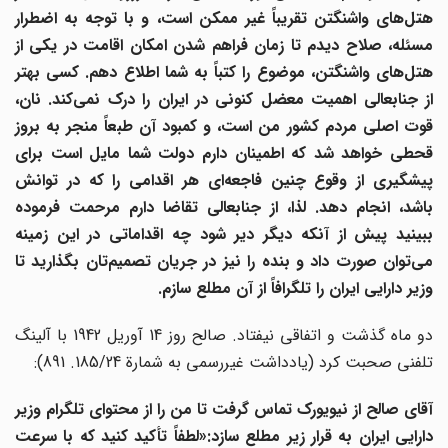
هتل
های واشنگتن تقریباً غیر ممکن است، و با توجه به اضطرار
مسئله، صلاح دیدم تا زمان فراهم شدن امکان اقامت در یکی از
هتل
های واشنگتن، موضوع را کتباً به شما اطلاع دهم. کسی بهتر
ز جنابعالی اهمیت معضل کنونی در ایران را درک نمی
کند. نان،
قوت اصلی مردم کشور من است، و کمبود آن طبعاً منجر به بروز
قحطی خواهد شد که اطمینان دارم دولت شما مایل است برای
یشگیری از وقوع چنین فاجعه
ای هر اقدامی را که در توانش
باشد، انجام دهد. لذا، از جنابعالی تقاضا دارم مرحمت فرموده
ببینید پیش از آنکه دیگر دیر شود چه اقداماتی در این زمینه
ی
توان صورت داد و بنده را نیز در جریان تصمیم
تان بگذارید تا
وزیر دارایی ایران را تلگرافاً از آن مطلع سازم.
دو ماه گذشت و اتفاقی نیفتاد. صالح روز 14 آوریل 1942 با آلینگ
تلفنی صحبت کرد (یادداشت غیررسمی به شمارة 185/24. 891):
آقای صالح از نیویورک تماس گرفت تا من را از محتوای تلگرام وزیر
دارایی ایران به قرار زیر مطلع سازد:«لطفاً تأکید کنید که با سرعت