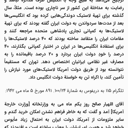
ترجیح می
دهد به هیچ وجه با انگلیس طرف مذاکره نباشد و
رضایت به مداخلة این کشور از سر ناچاری بوده است. مثلاً، سال
گذشته برای تهیة لاستیک دوندگی
هایی کرده بود که انگلیسی
ها
عد از مدت
ها سردواندن به دولت ایران گفته بودند که برای تهیة
لاستیک
ها به کمپانی تجاری پادشاهی متحده مراجعه کنند و
قامات ایران را متقاعد ساخته بودند که 40 درصد لاستیک
ها را
رای استفادة انگلیسی
ها در ایران در اختیار کمپانی بگذارند، 40
درصد را خودِ دولت ایران بردارد و 20 درصد باقیمانده را به
مصارف غیر نظامی ایرانیان اختصاص دهد. تهران که مستقیماً
توانسته بود از طریق دولت آمریکا لاستیک
های مورد نیازش را
تأمین کند، با اکراه تن به خواستة دولت انگلیس داد.
تلگرام 115 به دریفوس به شمارة 100/24. 891 مورخ 5 ماه می 1942:
آقای اللهیار صالح روز یکم ماه می به وزارتخانه [وزارت خارجة
آمریکا] آمد و گفت که به خاطر فراهم نشدن امکان خرید گندم و
سایر ملزومات از آمریکا، دولت ایران به احتمال زیاد مأیوس
خواهد شد و همین امر ایشان را معذب ساخته است و افزودند که