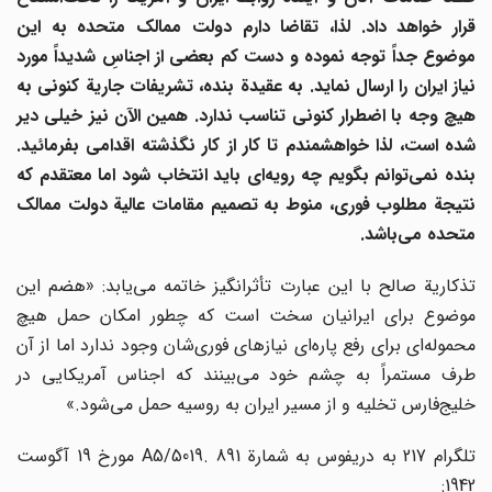
قرار خواهد داد. لذا، تقاضا دارم دولت ممالک متحده به این
موضوع جداً توجه نموده و دست کم بعضی از اجناسِ شدیداً مورد
نیاز ایران را ارسال نماید. به عقیدة بنده، تشریفات جاریة کنونی به
هیچ وجه با اضطرار کنونی تناسب ندارد. همین الآن نیز خیلی دیر
شده است، لذا خواهشمندم تا کار از کار نگذشته اقدامی بفرمائید.
نده نمی
توانم بگویم چه رویه
ای باید انتخاب شود اما معتقدم که
نتیجة مطلوب فوری، منوط به تصمیم مقامات عالیة دولت ممالک
متحده می
باشد.
تذکاریة صالح با این عبارت تأثرانگیز خاتمه می‌یابد: «هضم این
موضوع برای ایرانیان سخت است که چطور امکان حمل هیچ
محموله‌ای برای رفع پاره‌ای نیازهای فوری‌شان وجود ندارد اما از آن
طرف مستمراً به چشم خود می‌بینند که اجناس آمریکایی در
خلیج‌فارس تخلیه و از مسیر ایران به روسیه حمل می‌شود.»
تلگرام 217 به دریفوس به شمارة A5/5019. 891 مورخ 19 آگوست
1942: