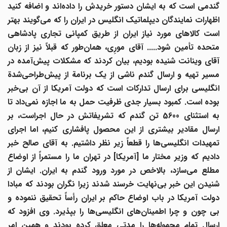
ندمی است که به ایشان دستور خریدش را داده
اند و اضافه کنید
ظهارات نمایندگان دیپلماتیک انگلیس در ایران را که می
گویند بهتر
است کالاهای مورد نیاز ایران از طریق کمپانی تجاری پادشاهی
متحده تأمین شود..... آقای مورِی، همان
طور که قبلاً نیز از زبان
قای وینانت شنیده بودیم، بیان کردند که مشکلات پیش
آمده در
مسیر تهیه و ارسال گندم ناشی از یک برنامة از پیش
طراحی
شدة
انگلیسی برای ارسال تدارکات است که دولت آمریکا از آن بی
خبر
وده است. کمبود بسیار جدی ظرفیت حمل به ما اجازه نمی
داد تا
به استثنای 5600 تن گندم که تشریفاتش در حال اجراست، بر
ارسال مقادیر بیشتری از این محصول پافشاری کنیم، اما اجرای
تمهیدات انگلیسی
ها را قطعاً زیر نظر داشتیم. به آقای صالح خبر
دادیم که وزیر مختار ما [آمریکا] در تهران ما را مستمراً از اوضاع
طلع می
سازد، بالاخص در مورد ورود گندم به ایران. ایشان از
نیدن این خبر بی
نهایت خرسند شدند زیرا نگران بودند که مبادا
دولت آمریکا در باب اوضاع حاکم بر ایران رأساً تحقیق ننموده و
ی چون و چرا اطمینان
های انگلیسی
ها را بپذیرد. وی افزود که
رسال تمام محموله
ها را مدتی معلق کرده بودند و همین امر