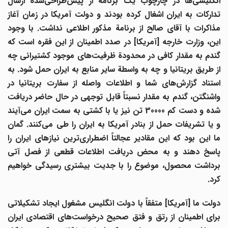
نگلیسی
ها در چارچوب یک برنامة از پیش
طراحی
شدة ارسال
تدارکات به ایران اشغال کرده بودند و دولت آمریکا در زمان آغاز
مذاکرات با آقای صالح از برنامة مذکور اطلاعی نداشت. با وجود
این، وزارت خارجه [آمریکا] در صدد اطمینان از این فقره است که
ندم به مقدار کافی در محدودة ظرفیت
های موجود کشتیرانی چه
از طریق بریتانیا و چه به واسطة سایر منابع به ایران حمل شود. به
ستناد گزارش
های شما و اطلاعات واصله از سفارت بریتانیا در
واشنگتن، گندم به مقدار نسبتاً قابل توجهی در حال حاضر دریافت
ده و دست کم 30000 تن نیز یا با کشتی به سمت ایران می
آیند
 یا تشریفات حمل از بنادر آمریکا به ایران را طی می
کنند. گمان
ا این بود که این مقادیر عجالتاً اضطراری
ترین نیازهای ایران را
پاسخ دهند و به محض دریافت اطلاعات قطعی از فصل آتی
برداشت محصول، موضوع را با جدیت بیشتری رسیدگی خواهیم
کرد.
دولت ما [آمریکا] متفقاً با دولت انگلیس مشغول ایجاد تشکیلاتی
رای اطمینان از رتق و فتق صحیح درخواست
های اقتصادی ایران