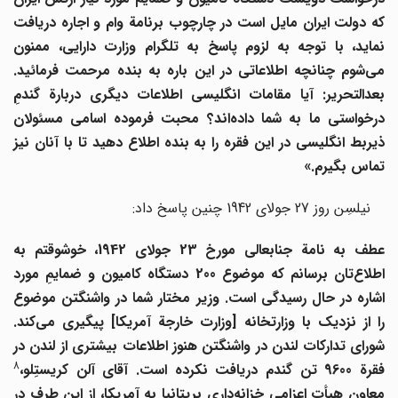
که دولت ایران مایل است در چارچوب برنامة وام و اجاره دریافت
نماید، با توجه به لزوم پاسخ به تلگرام وزارت دارایی، ممنون
می
شوم چنانچه اطلاعاتی در این باره به بنده مرحمت فرمائید.
بعدالتحریر: آیا مقامات انگلیسی اطلاعات دیگری دربارة گندمِ
درخواستی ما به شما داده
اند؟ محبت فرموده اسامی مسئولان
ذیربط انگلیسی در این فقره را به بنده اطلاع دهید تا با آنان نیز
تماس بگیرم.»
نیلسِن روز 27 جولای 1942 چنین پاسخ داد:
عطف به نامة جنابعالی مورخ 23 جولای 1942، خوشوقتم به
طلاع
تان برسانم که موضوع 200 دستگاه کامیون و ضمایمِ مورد
اشاره در حال رسیدگی است. وزیر مختار شما در واشنگتن موضوع
را از نزدیک با وزارتخانه [وزارت خارجة آمریکا] پیگیری می
کند.
شورای تدارکات لندن در واشنگتن هنوز اطلاعات بیشتری از لندن در
8
قرة 9600 تن گندم دریافت نکرده است. آقای آلن کریستِلو،
عاون هیأت اعزامی خزانه
داری بریتانیا به آمریکا، از این طرف در