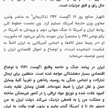
حال رتق و فتق جزئیات است.
9
للهیار صالح روز 17 آگوست 1942 تذکاریه‌ای
به سامنر ولِس،
معاون وزیر خارجة آمریکا، تسلیم کرد. وی نخست خطوط کلی
روابط ایران و آمریکا تا جنگ جهانی دوم، و ورودش به آمریکا در
یکم نوامبر 1941 را مختصراً بیان نموده، یادآور می‌شود که مأموریت
او «در زمینة حمل کالاها و اجناس آمریکایی به ایران کاملاً به
شکست انجامیده است»، و اوضاع و احوال اقتصادی ایران را
چنین توصیف می‌نماید:
ایران در پیامد جنگ و خاصه وقایع آگوست 1941 با اوضاع
اقتصادی بسیار دهشتناکی مواجه شده است. متفقین برای ارسال
تدارکات و اجناس جنگی به روسیه، راه
آهن و تقریباً کلیة وسایل
مل و نقل ایران را ضبط نموده
اند. فقدان وسایل نقلیه باعث
کمبود غلات شده و توزیع مواد ارزاقی را در کشور غیرممکن ساخته
 مملکت من را به قحطی نزدیک می
کند. دولت ایران به من
دستور داد تا از آمریکا گندم بخرم و بدون فوت وقت به ایران