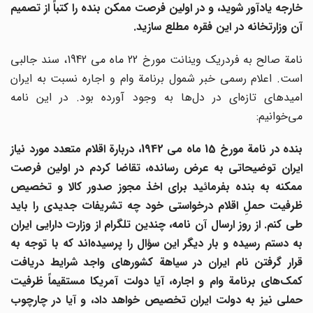
خارجه یادآور شوید، و در اولین فرصت ممکن بنده را کتباً از تصمیم
آن وزارتخانه در این فقره مطلع سازید.
نامة صالح به فردریک وینانت مورخ 22 ماه می 1942، سند جالبی
است. اعلام رسمی خبر شمول برنامة وام و اجاره نسبت به ایران
امیدهای تازه‌ای در دل‌ها به وجود آورده بود. در این نامه
می‌‌خوانیم:
بنده در نامة مورخ 15 ماه می 1942، دربارة اقلام متعدد مورد نیاز
ایران توضیحاتی به عرض رسانده، تقاضا کردم در اولین فرصت
ممکنه به بنده بفرمائید برای اخذ مجوز صدور کالا و تخصیص
ظرفیت حملِ اقلام درخواستی خود چه تشریفات جدیدی را باید
طی کنم. از روز ارسال آن نامه، چندین تلگرام از وزارت دارایی ایران
ه دستم رسیده و بار دیگر این سؤال را پرسیده
اند که با توجه به
قرار گرفتن نام ایران در سیاهة کشورهای واجد شرایط دریافت
مک
های برنامة وام و اجاره، آیا دولت آمریکا مستقیماً
ظرفیت
حملی نیز به دولت ایران تخصیص خواهد داد، و آیا در چارچوب