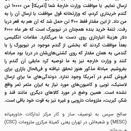
ارسال نمایم. با موافقت وزارت خارجة شما [آمریکا] من 10000 تن
گندم خریداری کردم، که وزارتخانه قول موافقت با ارسال آن را به
من داد. از این مقدار فقط 400 تن حمل شد که آن هم به قعر دریا
رفت. تتمة خرید بنده همچنان در نیویورک است که هر ماه 6000
دلار هزینة انبارداری روی دست ما می
گذارد. مقامات انگلیسی
بعداً موافقت کردند که بخشی از گندم موجود در نیویورک را با
ندمی به همان مقدار که روی کشتی
های
شان در دریا بود مبادله
کنند و وزارت خارجه نیز به ما توصیه کرد مابقی آن گندم را
فروشیم. مبادلة مذکور هنوز تحقق نیافته و فی
الحال بازاری برای
روش گندم در آمریکا وجود ندارد. دوندگی
های ما برای ارسال
استیک، تویی و کامیون
های مورد نیاز به ایران مثمر ثمر واقع
نشده است. همین وضع در مورد کالاهای دیگری مانند قند و
شکر، کبریت، ملزومات دارویی و غیره نیز به قوت خود باقی است.
صالح سپس به توصیف ساز و کار مرکز تدارکات خاورمیانه
(MESC) و شعبه‌اش در تهران یعنی کمیتة مرکزی ملزومات (CSC)
می‌پردازد: