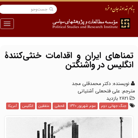
منو
تمناهای ایران و اقدامات خنثی‌کنندۀ
انگلیس در واشنگتن
نویسنده: دکتر محمدقلی مجد
ترجم: علی فتحعلی آشتیانی
2821 بازدید
جنگ جهانی دوم
سوم شهریور 1320
قحطی
متفقین
انگلیس
آمریکا