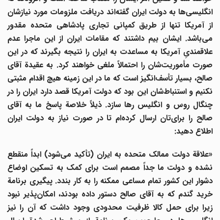
انگلیسی
ها به دولت ایران گفته
اند دریافت ملزومات مورد نیازشان
از آمریکا تنها از طریق کمپانی تجاری پادشاهی متحده مقدور
می
باشد. ایشان بیم داشتند که مقامات ایران از این ماجرا عدم
علاقمندیِ آمریکا به مساعدت به ایران را نتیجه بگیرند که در این
ورت مأموریت
شان را احتمالاً ملغی خواهند کرد. به عقیدة آقای
صالح، بسیار تأسف
انگیز است که ما در این زمینه هیچ اقدام مثبتی
کنیم و استنباط
شان این بود که دولت آمریکا قصد دارد ایران را در
چنگال روس و انگلیس رها سازد. ذیلاً خلاصة پاسخ ما به آقای
الح را برای
تان ارسال کرده
ام تا در صورت نیاز به دولت ایران
اطلاع دهید:
«علاقة دولت ممالک متحده به ایران (تأکید می
شود) ابداً منقطع
نشده و دولت ما جداً مصمم است برای کمک به تسکین اوضاع
دشوار این کشور تمام مساعی ممکنه را به کار بندد. پیگیری برنامة
خرید گندم که به آقای صالح دستور داده بودند، امکان
پذیر نبود
زیرا برای حمل کالا ظرفیت محدودی وجود داشت که آن را نیز