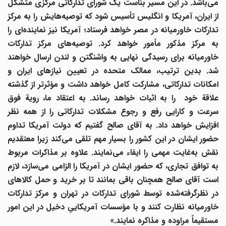
می
باشد. در این مسیر بناست یک شورای تدارکاتی مرکزی متشکل
ز ایران، آمریکا و انگلیس تأسیس شود که توصیه
هایش را به مرکز
دارکات خاورمیانه در مصر خواهد فرستاد؛ آمریکا نیز نماینده
ای را
به مرکز مذکور مأمور خواهد کرد. توصیه
های مرکز تدارکات
خاورمیانه برای رسیدگی نهایی به واشنگتن و لندن ارسال خواهند
شد. بدین ترتیب، ممالک متحده در تعیین نیازهای ایران و
امکانات تدارکاتی، مشارکت کامل خواهد داشت و مؤثرتر از گذشته
علاقة خود را به اثبات خواهد رساند. به اعتقاد ما، رویة فوق
سرعت و کارایی رفع و رجوع مشکلات تدارکاتی را از همه نظر
افزایش خواهد داد. به آقای صالح گفتیم که دولت آمریکا تداوم
ضور ایشان در این کشور را بسیار مهم تلقی می
کند زیرا معتقدیم
قش به
غایت مهمی را ایفاء می
نمایند. علاوه بر مذاکرات مربوط
ه توافق تجاری، که حضور ایشان در آمریکا را الزامی می
سازد، لازم
است آقای صالح همچنان باقی بمانند تا بر خرید و حمل کالاهای
ر نظرگرفته
شده توسط شورای تدارکات در تهران و مرکز تدارکات
خاورمیانه نظارت کنند و با مؤسسات آمریکاییِ دخیل در این امور
مستقیماً مراوده و مذاکره نمایند.»