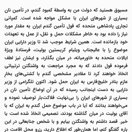
مسبوق هستید که دولت من به واسطة کمبود گندم، در تأمین نان
بسیاری از شهرهای ایران با مشکل مواجه شده است. کمپانی
تجاری پادشاهی متحده که قول تأمین گندم ایران به مقدار مورد
نیاز را داده بود به خاطر مشکلات حمل و نقل، از عمل به تعهدات
خود بازمانده است. همین شرایط موجب شد تا وزیر دارایی ایران
موضوع را با عالیجناب ویلیام کریستین بولیت، فرستادة ویژة
ایالات متحده به خاورمیانه، در میان بگذارد، و ایشان نیز لطف
فرموده قول دادند که به مجرد مراجعت به واشنگتن ترتیباتی
تخاذ خواهند کرد تا مقادیر مشخصی گندم با کشتی
های بخارِ
عازمِ بنادر خلیج
فارس به ایران حمل شود. اکنون تلگرامی از وزیر
دارایی به دست اینجانب رسیده که در آن اوضاع تأمین نان در
سیاری از شهرهای ایران را بی
نهایت فلاکت
بار توصیف نموده و
می
خواهند بدانند که آیا در باب موضوع حمل گندم به ایران که با
آقای بولیت در میان گذاشته بودند، تصمیمی اتخاذ شده است یا
خیر. قصد داشتم به واشنگتن بیایم و با شخص جنابعالی در این
اره گفتگو کنم، اما همان
طور که اطلاع دارید، رزرو محل اقامت در