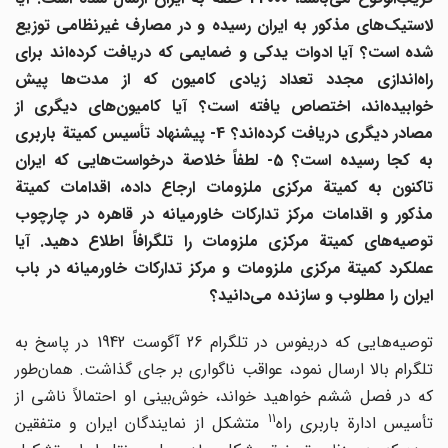
لاستیک
های مذکور به ایران رسیده و در مصارف غیرنظامی توزیع
شده است؟ آیا ادوات یدکی و ضمایمی که دریافت کرده
اند برای
راه
اندازی مجدد تعداد زیادی کامیون که از مدت
ها پیش
وابیده
اند، اختصاص یافته است؟ آیا کامیون
های دیگری از
مصادر دیگری دریافت کرده
اند؟ 4- پیشنهاد تأسیس کمیتة باربری
ه کجا رسیده است؟ 5- لطفاً خلاصة درخواست
هایی که ایران
تاکنون به کمیتة مرکزی ملزومات ارجاع داده، اقدامات کمیتة
مذکور و اقدامات مرکز تدارکات خاورمیانه در قاهره در چارچوب
توصیه
های کمیتة مرکزی ملزومات را تلگرافاً اطلاع دهید. آیا
عملکرد کمیتة مرکزی ملزومات و مرکز تدارکات خاورمیانه در باب
ایران را مطلوب و سازنده می
دانید؟
توصیه‌هایی که دریفوس در تلگرام 26 آگوست 1942 در پاسخ به
تلگرام بالا ارسال نمود، عواقب ناگواری بر جای گذاشت. همان‌طور
که در فصل ششم خواهید خواند، خوش‌بینی او احتمالاً ناشی از
11
أسیس ادارة باربری راه
متشکل از نمایندگان ایران و متفقین