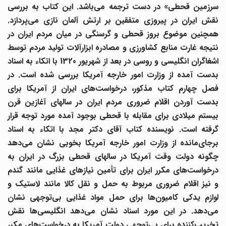
رزمین قحطی» در دست ترجمه می
باشد. این کتاب به بررسی
نقش ایران در پیروزی متفقین بر ارتش آلمان نازی می
پردازد.
همچنین موضوع بروز قحطی و گرسنگی در میان مردم ایران در
نتیجه غارت منابع کشاورزی و مصادره ابزارآلات تولید مردم توسط
اشغاگران انگلیسی و روسی در بعد از شهریور 1320 با اتکاء به اسناد
بدست آمده از وزارت امور خارجه آمریکا بررسی شده است.
در
فصل چهارم کتاب مذکور، درخواست
های ایران از آمریکا برای
بدست آوردن اقلام ضروری مردم ایران در سالهای آغازین قرن
بیستم میلادی برای مقابله با قحطی بوجود آمده مورد توجه قرار
رفته است.
نویسنده کتاب آقای دکتر مجد با اتکاء به اسناد
برجای
مانده از وزارت امور خارجه آمریکا بخوبی نشان می
دهد
چگونه دولت وقت آمریکا در سالهای قحطی بزرگ در ایران به
درخواست
های مکرر ایران برای تأمین نیازهای غذایی مانند گندم
و نیز اقلام ضروری مربوط به حمل و نقل کالا مانند لاستیک و
لوازم یدکی کامیون
ها برای حمل مواد غذایی بی
توجهی نشان
می
دهد. در این مورد اسناد نشان می
دهد انگلیسی
ها نقش
خریب
کننده برای بی
توجهی دولت آمریکا به درخواست
های مکرر