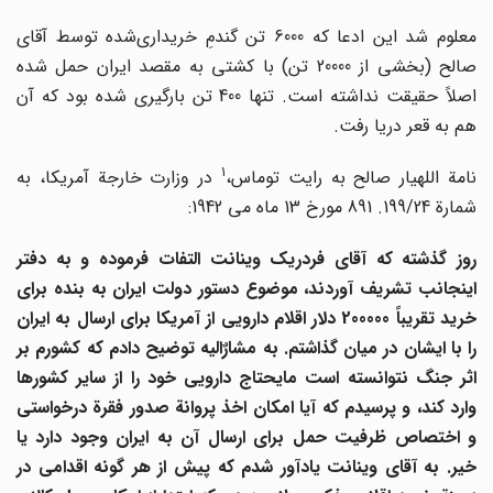
معلوم شد این ادعا که 6000 تن گندمِ خریداری‌شده توسط آقای
صالح (بخشی از 20000 تن) با کشتی به مقصد ایران حمل شده
اصلاً حقیقت نداشته است. تنها 400 تن بارگیری شده بود که آن
هم به قعر دریا رفت.
1
نامة اللهیار صالح به رایت توماس،
در وزارت خارجة آمریکا، به
شمارة 199/24. 891 مورخ 13 ماه می 1942:
روز گذشته که آقای فردریک وینانت التفات فرموده و به دفتر
اینجانب تشریف آوردند، موضوع دستور دولت ایران به بنده برای
خرید تقریباً 200000 دلار اقلام دارویی از آمریکا برای ارسال به ایران
را با ایشان در میان گذاشتم. به مشارٌالیه توضیح دادم که کشورم بر
اثر جنگ نتوانسته است مایحتاج دارویی خود را از سایر کشورها
وارد کند، و پرسیدم که آیا امکان اخذ پروانة صدور فقرة درخواستی
و اختصاص ظرفیت حمل برای ارسال آن به ایران وجود دارد یا
خیر. به آقای وینانت یادآور شدم که پیش از هر گونه اقدامی در