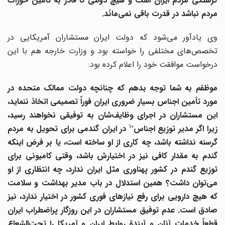
گرسنگی مردم ایران است و هیچ دولتی تا قادر به تأمین خوراک
مردم نباشد در قدرت باقی نمی
مانَد.
وی یادآور می‌شود که دولت ایران مستشاران آمریکایی در
تخصص‌های مختلفی را خواسته بود و وزارت خارجه هم با این
درخواست موافقت خود را اعلام کرده بود:
موظفم به شما توجه بدهم که چنانچه دولت ممالک متحده در
مورد تأمین اجناس بسیار ضروری ایران فوراً تصمیمی اتخاذ ننماید،
این مستشاران در اجرای وظایف
شان به توفیقی نخواهند رسید،
10
یرا اگر مدیر توزیع اجناس
در ایران گندمی برای تحویل به مردم
گرسنه نداشته باشد، چه کاری از او ساخته است، یا بر فرض اینکه
گندم به مقدار کافی نیز در اختیارش باشد، وقتی کامیونی برای
توزیع گندم در کشور پهناوری مثل ایران ندارد، چه انتظاری از او
می
توان داشت؟ همین استدلال در باب مدیر بهداشت و سلامت
که هیچ دارویی برای رفع نیازهای فوری کشور در اختیار ندارد، نیز
صادق است. عدم توفیق مستشاران در این روزگار پراضطراب ایران
قطعاً خدمات آنان و آیندة روابط ایران و آمریکا را تحت
الشعاع