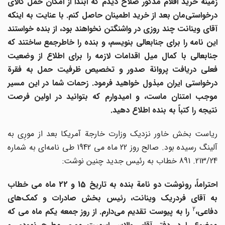
زمینة خرید اقلام مذکور صلاح دیدم که ابتدا از امکان حمل کالای
درخواستی
مان بعد از خرید اطمینان حاصل کنم. با عنایت به اینکه
آقای وینانت چند روزی در واشنگتن نخواهند بود، از بنده خواستند
این نامه را برای جنابعالی بنویسم، و بنده را خاطرجمع ساختند که
جنابعالی با کمال میل اقدامات لازمه را برای اطلاع از وضعیت
فعلی دریافت پروانة صدور و تخصیص ظرفیت حمل به فقرة
درخواستی ایران مبذول خواهید فرمود. زحمات شما در این مسیر
موجب امتنان ماست، و امیدوارم که بتوانید در اولین فرصت
نتیجه را کتباً به بنده اطلاع دهید.
ریاست بخش خاور نزدیک وزارت خارجة آمریکا بعد از مورِی به
آلینگ رسیده بود. صالح روز 22 ماه می 1942 طی نامه‌ای به شماره
213/24. 891 خطاب به رئیس جدید چنین نوشت:
احتراماً، رونوشت دو نامة بنده به تاریخ 15 و 22 ماه می خطاب
به آقای فردریک وینانت، رئیس بخش صادرات و کمک
های
2
فاعی،
را به پیوست تقدیم می
دارم. از روز جمعه یکم ماه می که