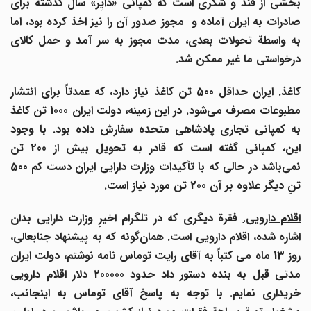
بخشی از قند و شکری است که کمپانی «دایِر» سال گذشته برای
صادرات به ایران آماده و مجوز صدور آن را نیز اخذ کرده بود، اما
به واسطة تحولات بعدی، مدت مجوز به سر آمد و حمل کالای
درخواستی ما غیر ممکن شد.
اغذ.
ایران حداقل 500 تن کاغذ نیاز دارد، که عمدتاً برای انتشار
طبوعات مصرف می
شود. در این زمینه، دولت ایران 1000 تن کاغذ
به کمپانی تجاری پادشاهی متحده سفارش داده بود. با وجود
این، کمپانی گفته است که قادر به تحویل بیش از 200 تن
نمی
باشد در حالی که با تأکیدات وزارت دارایی ایران دست کم 500
تنِ دیگر علاوه بر آن 200 تن مورد نیاز است.
اقلام دارویی.
فقرة دیگری که در تلگرام اخیرِ وزارت دارایی بدان
شاره شده، اقلام دارویی است. همان
گونه که به پیشنهاد جنابعالی،
روز 13 ماه می کتباً به آقای رایت توماس نامه نوشتم، دولت ایران
مدتی قبل به بنده دستور داد حدود 200000 دلار اقلام دارویی
خریداری نمایم. با توجه به پاسخ آقای توماس به اینجانب،