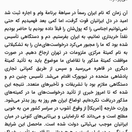
آن زمان که نام ایران رسماً در سیاهة برنامة وام و اجاره ثبت شد
امید در دل ایرانیان قوت گرفت، اما کمی بعد فهمیدیم که حتی
می
توانیم اجناسی را که پول
شان را قبلاً داده بودیم یا حاضر بودیم
نقداً خریداری نمائیم، به ایران بفرستیم. دم و دستگاهی تأسیس
ده بود که ما را مجبور می
کرد درخواست
های
مان را به تشکیلاتی
به نام کمیتة مرکزی ملزومات در تهران ارجاع دهیم. در صورت
موافقت کمیتة مذکور با تقاضای ما موضوع باید به تأئید کمیتة
یگری در قاهره می
رسید و سپس از طریق کمپانی تجاری
ادشاهی متحده در نیویورک اقدام می
شد. تأسیس چنین دم و
دستگاهی ملازم بود با تشریفات و تأخیرهای متعدد. نتیجه این
شده که تا امروز خبری از تأئید درخواست
های ما در کمیته
های
مذکور دریافت نکرده
ایم. اوضاع ایران هم روز به روز بدتر می
شود.
وزارت خارجه [آمریکا] از وقوع آشوب در سراسر کشور من به خوبی
طلع است و می
داند که نارضایتی و بی
تابی
های کنونی در میان
ایرانیان موجب بی
ثباتی دولت شده است. ماحصل این شرایط