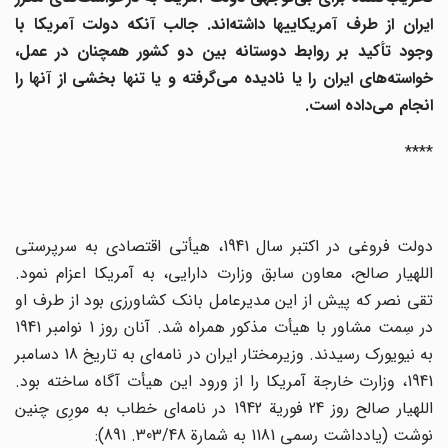
یران از طرف آمریکاییها داشته
اند. جالب آنکه دولت آمریکا با
وجود تأکید بر روابط دوستانه بین دو کشور همچنان در عمل،
واسته
های ایران را یا نادیده می
گرفته و یا تنها بخشی از آنها را
انجام می
داده است.
****
دولت فروغی در اکتبر سال 1941، هیأتی اقتصادی به سرپرستی
اللهیار صالح، معاون سابق وزارت دارایی، به آمریکا اعزام نمود.
تقی نصر که پیش از این مدیرعامل بانک کشاورزی بود از طرف او
در سِمت مشاور با هیأت مذکور همراه شد. آنان روز 1 نوامبر 1941
به نیویورک رسیدند. وزیرمختار ایران در نامه‌ای به تاریخ 18 دسامبر
1941، وزارت خارجة آمریکا را از ورود این هیأت آگاه ساخته بود.
اللهیار صالح روز 24 فوریة 1942 در نامه‌ای خطاب به مورِی چنین
نوشت (یادداشت رسمی 1181 به شمارة 303/48. 891):