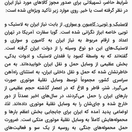
شرایط حاضر، تسهیلاتی برای صدور مجوز کالاهای مورد نیاز ایران
در نظر گرفته است یا خیر. روی موارد زیر تأکید ویژه
ای شده است:
استیک و تویی: کامیون و سواری.
از بابت نیاز ایران به لاستیک و
تویی خاصه ابراز نگرانی شده است. گویا سفارت آمریکا در تهران
اعداد و ارقام مربوط به نیاز ایران به کامیون و سواری و
لاستیک
های این دو نوع وسیله را از دولت ایران گرفته است.
گفته
اند که به واسطة کمبود یا فقدان لاستیک و ادوات یدکی،
خش عظیمی از وسایل حمل و نقل ایران خوابیده
اند. به من
خاطرنشان شده که حمل و نقل داخلی ایران، به استثنای راه
آهن
سراسری کشور، مجموعاً توسط وسایل نقلیة موتوری صورت
می
گیرد. شتر، قاطر و الاغ که در اعصار گذشته حجم عظیمی از
ارهای ایران را حمل می
کردند، در سال
های اخیر عمدتاً از دور
ارج شده و جای
شان را به وسایل نقلیة موتوری داده
اند. لذا،
اوضاعی پدید آمده که ایران برای جابجایی بخش اعظم بارها و
محموله
هایش کاملاً به وسایل نقلیة موتوری متکی است. ضرورت
مل محموله
های جنگی به روسیه از یک سو و فعالیت
های