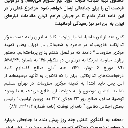
شغول تهیة سیاهة فقرات مورد نیاز کشورم می
باشم، و در اولین
فرصت آن را برای جنابعالی ارسال خواهم نمود. موضوع فعلی را در
این نامه تذکر دادم تا در جریان فراهم کردن مقدمات نیازهای
ایران به این امر نیز رسیدگی فرمائید.»
کمی بعد از این ماجرا، اختیار واردات کالا به ایران را به دست مرکز
تدارکات خاورمیانه در قاهره و شعبه‌اش در تهران یعنی کمیتة
5
رکزی ملزومات
دادند که در فصل هفتم بدان پرداخته‌ایم. دستور
وزارت خارجة آمریکا به دریفوس در تلگرام 145 به شمارة A201/24.
891 مورخ 6 ژوئن 1942: «به آقای صالح گفته‌ایم کلیة
درخواست‌های تدارکاتی ایران را که تاکنون به تأئید نرسیده‌اند از
این پس باید ابتدا به کمیتة مرکزی ملزومات در تهران تسلیم
نمایند. ایشان موضوع را به دولت‌شان اطلاع می‌دهد.» با وجود
6
وصیة مذکور، صالح روز 23 جولای 1942 به اورسِن نیلسِن،
رئیس
7
بخش اجناس دفاعی،
نامه‌ای نوشت (نامة شمارة 229/24. 891):
«عطف به گفتگوی تلفنی چند روز پیشِ بنده با جنابعالی دربارة
درخواست دویست دستگاه کامیون و ضمایم مورد نیاز ارتش ایران