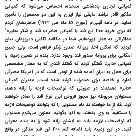
کمپانی تجاری پادشاهی متحده، احساس می
شود که کمپانی
مذکور قادر نباشد مابقی نیاز ایران به این دو محصول را تأمین
ماید. در نامة قبلی
ام (مورخ 15 ماه می 1942) خاطرنشان کردم
4
که برای خرید 1100 تن قند با کمپانی صادرات قند و شکر «دایِر»
ذاکراتی به عمل آورده
ایم. شما در مکالمة تلفنی دیروزمان بیان
کردید که امکان اخذ پروانة صدور شِکر فراهم است، ولی چنین
امکانی برای پروانة صدور قند وجود ندارد. بنده در همین زمینه با
کمپانی «دایِر» گفتگو کردم که گفتند قندی که به مقدار مشخصی
برای حمل به ایران آماده شده از نوعی است که در آمریکا مصرفی
ندارد و خاصه برای صادرات تولید شده است. مدیران کمپانی
«دایر» معتقدند در صورتی که توضیحات لازمه را ارائه دهند،
مسئولان مربوطه نیز مجوز فروش این نوع قند را صادر خواهند
رد. لذا، از ما خواسته
اند نام مسئولی را که بتوانند توضیحات لازمه
ا مستقیماً به وی بدهند، به آنها بگوئیم. ممنون می
شوم مسئولی
که توضیحات لازمه باید به ایشان ارائه شود را به بنده معرفی
کنید. در این زمینه باید اضافه کنم 1100 تن قندِ مذکور در واقع