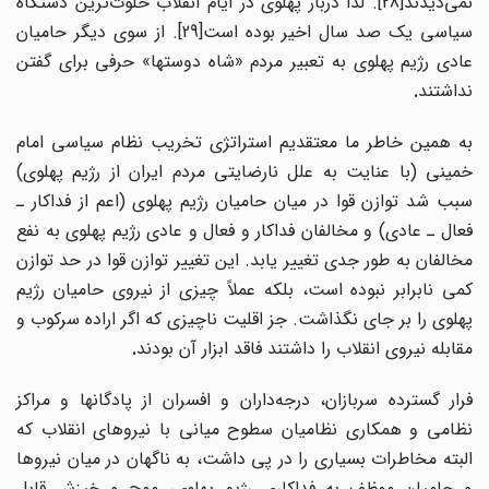
نمی‌دیدند[28]. لذا دربار پهلوی در ایام انقلاب خلوت‌ترین دستگاه
سیاسی یک صد سال اخیر بوده است[29]. از سوی دیگر حامیان
عادی رژیم پهلوی به تعبیر مردم «شاه دوستها» حرفی برای گفتن
نداشتند
.
به همین خاطر ما معتقدیم استراتژی تخریب نظام سیاسی امام
خمینی (با عنایت به علل نارضایتی مردم ایران از رژیم پهلوی)
سبب شد توازن قوا در میان حامیان رژیم پهلوی (اعم از فداکار ـ
فعال ـ عادی) و مخالفان فداکار و فعال و عادی رژیم پهلوی به نفع
مخالفان به طور جدی تغییر یابد. این تغییر توازن قوا در حد توازن
کمی نابرابر نبوده است، بلکه عملاً چیزی از نیروی حامیان رژیم
پهلوی را بر جای نگذاشت. جز اقلیت ناچیزی که اگر اراده سرکوب و
مقابله نیروی انقلاب را داشتند فاقد ابزار آن بودند
.
فرار گسترده سربازان، درجه‌داران و افسران از پادگانها و مراکز
نظامی و همکاری نظامیان سطوح میانی با نیروهای انقلاب که
البته مخاطرات بسیاری را در پی داشت، به ناگهان در میان نیروها
و حامیان موظف به فداکاری رژیم پهلوی، موج و خیزش قابل