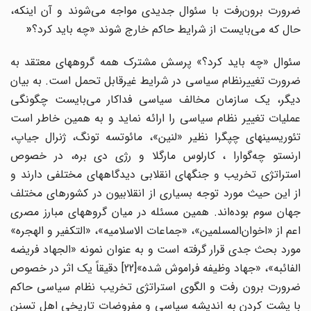
رورت برون
رفت با سئوال جدیدی مواجه می‌شوند و آن اینکه،
حال که می‌بایست از شرایط حاکم خارج شوند «چه باید کرد؟
»
سئوال «چه باید کرد؟» پرسش مشترک همه گروههای معتقد به
ضرورت تغییرنظام سیاسی در شرایط غیرقابل تحمل است. به بیان
دیگر، یک سازمان مخالف سیاسی فداکار می‌بایست چگونگی
عملیات تغییر نظام سیاسی را ارائه نماید و به همین خاطر است
تئوریسینهای چپگرا نظیر «لنین»، مائوتسه تونگ، ژنرال جیاپ،
ارنستو چه‌گوارا ، کارلوس مارگلا و رژی دی بره، در خصوص
استراتژی تخریب و جنگهای انقلابی دیدگاههای مختلفی دارند و
از این حیث مورد توجه بسیاری از انقلابیون در کشورهای مختلف
جهان سوم بوده‌اند. همین مسئله در میان گروههای مبارز مصری
اعم از «اخوان‌المسلمین»، «جماعات الاسلامیه»، «التکفیر و الهجره»
مورد بحث جدی قرار گرفته است و به عنوان نمونه «الجهاد فریضه
الفائبه»، «جهاد وظیفه فراموش شده»[22] دقیقاً یک اثر در خصوص
ضرورت برون رفت و الگوی استراتژی تخریب نظام سیاسی حاکم
با پشت کردن به اندیشه سیاسی و مفروضات تاریخی اهل تسنن