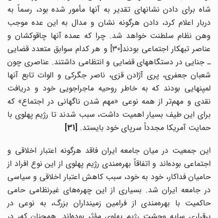
شاه برای دادن نشانهای تقدیر به آنها مأمور شده بود، رسماً به
دربار اعلام کرد، دادن هرگونه نشان و مدال به این عده موجب
وهن نظام سلطنت خواهد شد. چرا که عمده آنها چاقوکشان و
عناصر تبهکار اجتماعی بودند[30] و هر کدام سوابق متعدد قضایی
ـ‌ جنایی در دستگاههای قضایی و انتظامی داشتند. عناصری چون
شعبان جعفری، پری آژادن قزی، ناصر جگرکی و الوات تابع آنها
لمپنهایی بودند که به خاطر روحیه ماجراجویی خود و دریافت
نقدی و مهم‌تر از همه نوعی «مهم شدن ناگهانی در اجتماع» که
برای این طیف بسیار اهمیت داشت، سبب شدند تا رژیم پهلوی با
حمایت آمریکا مجدداً سرپای خود بایستد.
[31]
این جمعیت در میان جامعه ایران فاقد هرگونه اعتبار اخلاقی و
جتماعی بوده
اند و اتفاقاً بهره‌مندی رژیم پهلوی از این نوع افراد از
حامیان فداکار، خود به خود، سبب کاهش اعتبار اخلاقی و سیاسی
در جامعه ایران شد. بسیاری از این چهره‌های غیرنظامی حامی
اکمیت با بهره
مندی از فرامین زمینداران بزرگ، به نوعی در
برقراری سایه وحشت رژیم پهلوی مؤثر بوده‌اند. همچنان که، در