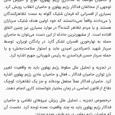
توجهی از مخالفان فداکار رژیم پهلوی و حامیان انقلاب رویش کرد.
بسیاری از افسرانی که فرمان شلیک گلوله به سمت تظاهرکنندگان
را می‌دادند واقعاً نمی‌دانستند که خود اولین هدف شلیک سربازان
هستند و یا مردم تظاهر کننده؟! در موارد بسیاری نیز چنین اتفاق
افتاده است. از مشهورترین حادثه از این دست می‌توان به ماجرای
حمله به نهارخوری افسران لشکر گارد در پادگان لویزان، توسط
سرباز شهید ناصرالدین امیدی عابد و استوار سلامت‌بخش؛ و یا
حمله سرباز حسن فرداسدی به رئیس شهربانی جهرم اشاره کرد
.
در تجزیه و تحلیل علل سقوط رژیم پهلوی باید به واقعیت تغییر
بارز توازن حامیان فداکار ـ فعال و حامیان عادی رژیم پهلوی اشاره
کرد. حامیان فداکار عملاً منفعل بوده‌اند و جز یک تظاهرات کوچک
دفاع از قانون اساسی در زمان بختیار نتوانستند کاری انجام دهند
.
درخصوص تجزیه ـ تحلیل علل ریزش نیروهای نظامی و حامیان
فداکار رژیم پهلوی باید به چند واقعیت عمده توجه کرد. نخست آن
که حامیان رژیم پهلوی در دو طیف عمده بودند
: