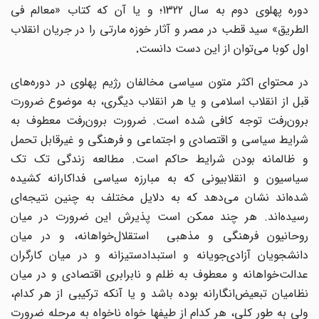
دوره پهلوی دوم به سال 1322؛ و یا آن که کتاب «معالم فی
الطریق» سید قطب در مصر و آثار خوزه مارتی را در جریان انقلاب
اول کوبا می‌توان از این دست دانست
.
در محتوای اکثر متون سیاسی مخالفان رژیم پهلوی در دوره
های
قبل از انقلاب اسلامی و یا هر انقلاب دیگری، به موضوع ضرورت
برون
رفت توجه کافی شده است. ضرورت برون
رفت معطوف به
شرایط سیاسی و اقتصادی و اجتماعی و فرهنگی و غیرقابل تحمل
و ظالمانه بودن شرایط حاکم است. مطالعه زندگی تک تک
سیاسیون و انقلابیونی که به مبارزه سیاسی فداکارانه کشیده
شده‌اند نشان می‌دهد که به دلایل مختلف به چنین نتیجه‌ای
رسیده‌اند. هر چند ممکن است پذیرش این ضرورت در میان
روحانیون فرهنگی و مذهبی استقلال
خواهانه، و در میان
دانشجویان آزادی‌جویانه و استبدادستیزانه و در میان کارگران
عدالت
خواهانه و معطوف به ظلم و نابرابری اقتصادی و در میان
ظامیان تبعیض
انگارانه بوده باشد و یا آنکه ترکیبی از هر کدام،
ولی به طور کلی، هر کدام از طیفها خواه ناخواه به مرحله ضرورت