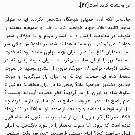
آن وحشت کرده است
.[24]
جالب
تر آنکه امام خمینی هیچگاه مشخص نکردند آیا به عنوان
مرجع تقلید اعلام جهاد خواهند کرد یا خیر و همیشه مسئله را
متوقف بر مقاومت ارتش و یا کشتار مردم و یا طولانی شدن
حوادث می‌کردند. این مسئله همانند شمشیر داموکلس بالای سر
سیاستمداران کاخ سفید و سران رژیم پهلوی مانده بود که قدرت
صمیم‌گیری را از آن سلب می
کرد. به عنوان نمونه وقتی که در
هشتم آذرماه/ نوامبر 8 ، خبرنگار نروژی از ایشان پرسید: در صورت
سقوط شاه آیا حضرت آیت‌الله به ایران باز‌ می‌گردید و دولت
جدیدی تشکیل خواهید داد؟ بعضی‌ها در ایران معتقدند که قبل از
سقوط شاه به ایران باز می‌گردید؟ نظر حضرت آیت‌الله چیست؟
امام پاسخ داد: «من هر وقت صلاح بدانم به ایران باز می‌گردم چه
بل از سقوط شاه باشد و چه بعد از سقوط او .»
[25]
در 15 دی‌ماه
1357 خبرنگار تلویزیون آلمان از امام پرسید: اکنون که شاه قبول
کرده است که برود. آیا دعوت بختیار را در مورد بازگشتن به ایران
قبول خواهید کرد؟ امام خمینی فرمودند: «من هر وقت مقتضی