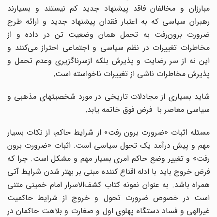
مبارزان و مخالفان فاقد پیشنهاد جدید کم نیستند و بسیارند
رهبران سیاسی که به اعتبار فقدان پیشنهاد جدید و ارائه طرح
رورت برون
رفت به تحمل همان وضعیت تن در داده و از
مخاطرات تغییرات در نظم سیاسی و اجتماعی احتراز می‌کنند و
این نه از سر رضایت و پذیرش بلکه ازسرناگزیری وعدم تحمل و
پذیرش مخاطرات ناشی از تغییرات ناخواسته است
.
شاید بسیاری از مجادلات تاریخی در مورد شخصیتهای مذهبی و
سیاسی معاصر با فرض فوق خاتمه یابد
.
مسئله اثبات «ضرورت برون رفت» از شرایط حاکم، از نکات بسیار
مهم و پیش درآمد یک تحول سیاسی است. اثبات «ضرورت برون
رفت» و تغییر وضع حاکم امری بسیار مهم و مشکل است. چرا که
فرض خروج باید با ادله اقناع کننده مبنی بر بهتر شدن شرایط آتی
همراه باشد. به عنوان نمونه کتاب کشف‌الاسرار امام خمینی متنی
است در خصوص ضرورت تحول و خروج از شرایط حاکمیت
غیرالهی و فساد دستگاه پهلوی اول و صغارت و بلاهت حاکمان در