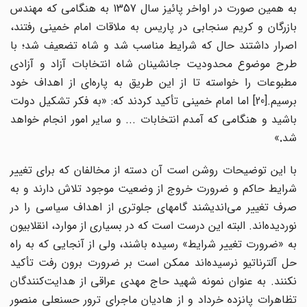
به همین صورت در اواخر پائیز سال 1357 به هنگامی که مهندس
بازرگان و کریم سنجابی در پاریس به ملاقات امام خمینی رفتند،
اصرار داشتند حال که شرایط مناسب شد و شاه تضعیف شد؛ با
طرح موضوع محدودیت جانشینان شاه انتخابات آزاد و آزادی
مطبوعات را خواسته تا از این طریق به پاره‌ای از اهداف خود
برسیم.[20] اما امام خمینی تأکید کردند که: «به فکر تشکیل دولت
باشید و هنگامی که آمدم انتخابات ... و سایر امور انجام خواهد
شد
.
»
با این توضیحات روشن است آن دسته از مخالفان که برای تغییر
شرایط حاکم و ضرورت خروج از وضعیت موجود تلاش دارند و به
صرف تغییر می‌اندیشند گامهای جلوتری از اهداف سیاسی را در
نوردیده‌اند. البته این درست است که در بسیاری از موارد، انقلابیون
به «ضرورت تغییر شرایط» رسیده باشند، ولی از آنجایی که به راه
حل آلترناتیو نرسیده‌اند ممکن است بر ضرورت برون رفت تأکید
نکنند. به عنوان نمونه شهید حاج مهدی عراقی از هدایت‌کنندگان
تظاهرات پانزده خرداد و از هادیان ماجرای ترور حسنعلی منصور