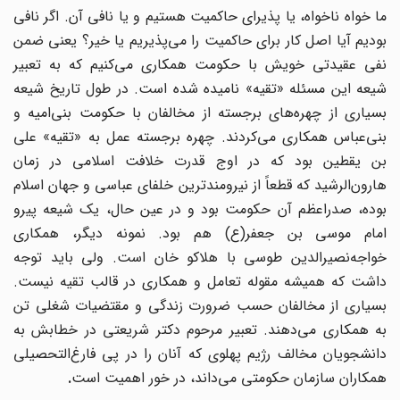
ما خواه ناخواه، یا پذیرای حاکمیت هستیم و یا نافی آن. اگر نافی
بودیم آیا اصل کار برای حاکمیت را می‌پذیریم یا خیر؟ یعنی ضمن
نفی عقیدتی خویش با حکومت همکاری می‌کنیم که به تعبیر
شیعه این مسئله «تقیه» نامیده شده است. در طول تاریخ شیعه
بسیاری از چهره‌های برجسته از مخالفان با حکومت بنی‌امیه و
بنی‌عباس همکاری می‌کردند. چهره برجسته عمل به «تقیه» علی
بن یقطین بود که در اوج قدرت خلافت اسلامی در زمان
هارون‌الرشید که قطعاً از نیرومندترین خلفای عباسی و جهان اسلام
بوده، صدراعظم آن حکومت بود و در عین حال، یک شیعه پیرو
امام موسی بن جعفر(ع)‌ هم بود. نمونه دیگر، همکاری
خواجه‌نصیرالدین طوسی با هلاکو خان است. ولی باید توجه
داشت که همیشه مقوله تعامل و همکاری در قالب تقیه نیست.
بسیاری از مخالفان حسب ضرورت زندگی و مقتضیات شغلی تن
به همکاری می‌دهند. تعبیر مرحوم دکتر شریعتی در خطابش به
دانشجویان مخالف رژیم پهلوی که آنان را در پی فارغ‌التحصیلی
همکاران سازمان حکومتی می‌داند، در خور اهمیت است
.