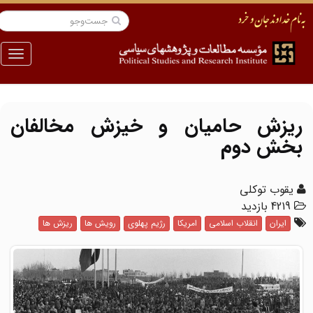
منو
ریزش حامیان و خیزش مخالفان
بخش دوم
یقوب توکلی
4219 بازدید
ایران
انقلاب اسلامی
امریکا
رژیم پهلوی
رویش ها
ریزش ها