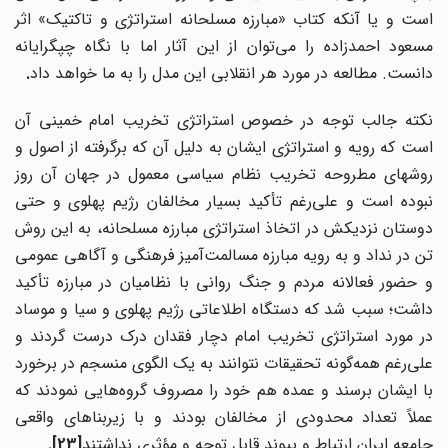
است و یا آنکه کتاب «مبارزه مسلحانه استراتژی و تاکتیک» اثر
مسعود احمدزاده را می‌توان از این آثار اما با نگاه چپگرایانه
دانست. مطالعه در مورد هر انقلابی این مدل را به ما خواهد داد
.
نکته جالب توجه در خصوص استراتژی تخریب امام خمینی آن
است که رویه و استراتژی ایشان به دلیل آن که برگرفته از اصول و
روشهای مطروحه تخریب نظام سیاسی معمول در جهان آن روز
بوده است و علی
رغم تأکید بسیار مخالفان رژیم پهلوی و حتی
دوستان نزدیکش در اتخاذ استراتژی مبارزه مسلحانه، به این روش
تن در نداد و به رویه مبارزه مسالمت‌آمیز فرهنگی و آگاهی عمومی
و حضور فعالانه مردم و جنگ روانی با نظامیان در مبارزه تأکید
داشت؛ سبب شد که دستگاه اطلاعاتی رژیم پهلوی و سیا و موساد
در مورد استراتژی تخریب امام دچار فقدان درک درست گردند و
علی
رغم همه‌گونه تحقیقات نتوانند به یک الگوی منسجم در برخورد
ا ایشان برسند و عمده هم خود را مصروف گروه
هایی نمودند که
عملاً تعداد محدودی از مخالفان بودند و با زیر‌بناهای واقعی
جامعه ایران ارتباط و پیوند قابل توجه و مؤثری نداشتند
.[23]