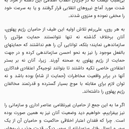
بی‌سبب نیست که در جریان انقلاب اسلامی این دسته از افراد به
شدت مورد آماج نیروهای انقلابی قرار گرفتند و یا به سرعت خود
را مخفی نموده و منزوی شدند
.
ه هر روی، علی
رغم تلاش اولیه این طیف از حامیان رژیم پهلوی،
آنان برخلاف گذشته نه تنها ‌نتوانستند حمایت مؤثری را
سازماندهی نمایند؛ بلکه، توانایی آن را هم نداشتند که حمایتهای
بالفعل موجود را نیز به نحو احسن سازماندهی کرده و در جهت
حمایت از رژیم پهلوی به صحنه آورند. زیرا، آنان نه بر بستر
اعتقادی خاصی تکیه داشتند تا بتوانند توجیه‌گر اعتقادی فداکاری
آنها در برابر واقعیت مخاطرات (حمایت از شاه) بوده باشد و نه
توان لازم برای مقابله با موج بسیار گسترده و قدرتمند مخالفان
رژیم پهلوی را داشته‌اند
.
اگر ما به این جمع از حامیان غیرنظامی عناصر اداری و سازمانی را
نیز بیفزاییم، خواهیم دید وضعیت آنان نیز به همین صورت بوده
است. چرا که فقدان اعتبار اخلاقی حاکمیت و حامیان آن از یک
سو، و اِعمال رفتار ستم‌بارانه از سوی دیگر، قدرت جذب نیروهای