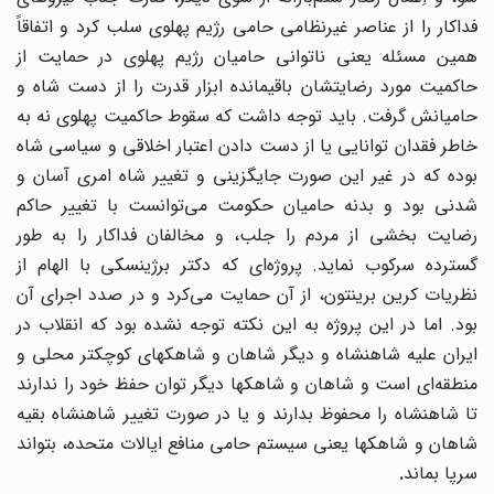
فداکار را از عناصر غیرنظامی حامی رژیم پهلوی سلب کرد و اتفاقاً
همین مسئله یعنی ناتوانی حامیان رژیم پهلوی در حمایت از
حاکمیت مورد رضایتشان باقیمانده ابزار قدرت را از دست شاه و
حامیانش گرفت. باید توجه داشت که سقوط حاکمیت پهلوی نه به
خاطر فقدان توانایی یا از دست دادن اعتبار اخلاقی و سیاسی شاه
بوده که در غیر این صورت جایگزینی و تغییر شاه امری آسان و
شدنی بود و بدنه حامیان حکومت می‌توانست با تغییر حاکم
رضایت‌ بخشی از مردم را جلب، و مخالفان فداکار را به طور
گسترده سرکوب نماید. پروژه‌ای که دکتر برژینسکی با الهام از
ظریات کرین برینتون، از آن حمایت می
کرد و در صدد اجرای آن
بود. اما در این پروژه به این نکته توجه نشده بود که انقلاب در
ایران علیه شاهنشاه و دیگر شاهان و شاهکهای کوچکتر محلی و
منطقه‌ای است و شاهان و شاهکها دیگر توان حفظ خود را ندارند
تا شاهنشاه را محفوظ بدارند و یا در صورت تغییر شاهنشاه بقیه
شاهان و شاهکها یعنی سیستم حامی منافع ایالات متحده، بتواند
سرپا بماند
.