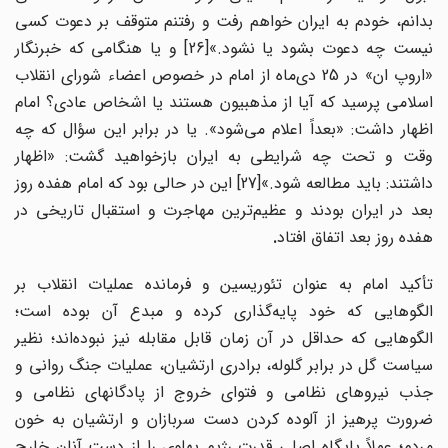
بدانم، خودم به ایران خواهم رفت و رفتنم متوقف بر دعوت کسی
نیست چه دعوت بشود یا نشود.»[26] و یا هنگامی که خبرنگار
«اروپ ان» در 25 دی‌ماه از امام در خصوص اعضاء شورای انقلاب
اسلامی پرسید که آیا از مذهبیون هستند یا اشخاص عادی؟ امام
اظهار داشت: «بعداً اعلام می‌شود». یا در برابر این سؤال که چه
وقت و تحت چه شرایطی به ایران بازخواهید گشت: «اظهار
داشتند: باید مطالعه شود.»[27] این در حالی بود که امام هفده روز
بعد در ایران بودند و عظیم‌ترین مهاجرت و استقبال تاریخی در
هفده روز بعد اتفاق افتاد
.
تأکید امام به عنوان تئوریسین و فرمانده عملیات انقلاب بر
الگوهایی که خود پایه‌گذاری کرده و مبدع آن بوده است؛
الگوهایی که حداقل در آن زمان قابل مقابله نیز نبوده‌اند؛ نظیر
سیاست گل در برابر گلوله، برادری ارتشیان، عملیات جنگ روانی و
جذب نیروهای نظامی و فتوای خروج از پادگانهای نظامی و
ضرورت پرهیز از آلوده کردن دست سربازان و ارتشیان به خون
مردم؛ عملاً پایگاه اصلی قدرت رژیم پهلوی را از دست آنان خارج