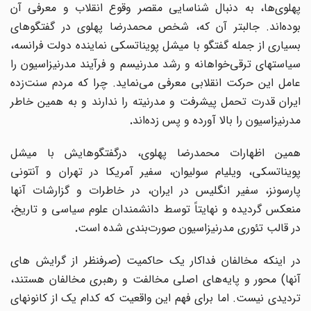
پهلوی
ها، به دنبال شناسایی مقصر وقوع انقلاب و معرفی آن
بوده
اند. جالبتر آن که، شخص محمدرضا پهلوی در گفتگوهای
بسیاری از جمله گفتگو با میشل پویناتسکی نماینده دولت فرانسه،
سیاستهای ترقی‌خواهانه و رشد مدرنیسم و فرآیند مدرنیزاسیون را
عامل این حرکت انقلابی معرفی می‌نماید. چرا که مردم سنت
زده
ایران قدرت تحمل پیشرفت و مدرنیته را ندارند و به همین خاطر
مدرنیزاسیون را بالا آورده و پس زده‌اند
.
همین اظهارات محمدرضا پهلوی، درگفتگوهایش با میشل
پویناتسکی، ویلیام سولیوان، سفیر آمریکا در تهران و آنتونی
پارسونز، سفیر انگلیس در ایران، در خاطرات و گزارشات آنها
منعکس گردیده و نهایتاً توسط دانشمندان علوم سیاسی و تاریخ،
در قالب تئوری مدرنیزاسیون صورت
بندی شده است
.
در اینکه مخالفان فداکار یک حاکمیت (صرفنظر از گرایش های
آنها) محور و پایه‌های اصلی مخالفت و رهبری مخالفان هستند،
تردیدی نیست. اما برای فهم این واقعیت که کدام یک از کانونهای