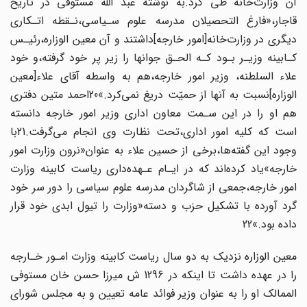
آن وزارت‌خانه طی کرد.به نوشته عبد اللّه مستوفی در تاریخ
قاجار،«فارغ التحصیلان‌ مدرسه علوم سـیاسی،نـقطه اتـکاری
دیگری در وزارت‌خانه‌[امور خارجه‌]داشتند و آن‌ معین الوزاره‌،رئیـس‌
کـابینه وزیـر بـود کـه الحـق جوانها را زیر پر خود گرفته،و خود
علاء السلطنه، وزیر امور خارجه،هم به واسطه آقای علاء[معین
الوزاره‌]نسبت به آنها از حمیّت دریغ‌ نمی‌کرد‌.»20‌احمد متین دفتری
هم او را در این سـمت معاون اداری وزیر امور خارجه دانسته‌
است که کلیه امور اداری،تحت نظارت وی انجام می‌گرفت.21با
وجود این‌ گفته‌ها‌،برخی‌ از حسین علاء به عنوان‌«نرون‌ وزارت‌ امور
خارجه»یاد کرده‌اند که در ایـام عـهده‌داری ریاست‌ کابینه وزارت
امور خارجه،جمعی از شاگردان مدرسه علوم سیاسی را دور‌ سر‌ خود‌
گرد آورده‌ با تشکیل حزب و دسته«وزارت را‌ تیول‌ ابدی خود قرار
داده بود.»22
معین الوزاره نزدیک به دو سال ریاست کابینه وزارت امـور خـارجه
را در‌ عهده‌ داشت‌ تا اینکه‌ در 1296 ش میرزا حسن خان مستوفی
الممالک او‌ را به عنوان وزیر فوائد عامه تعیین و به‌ مجلس شورای