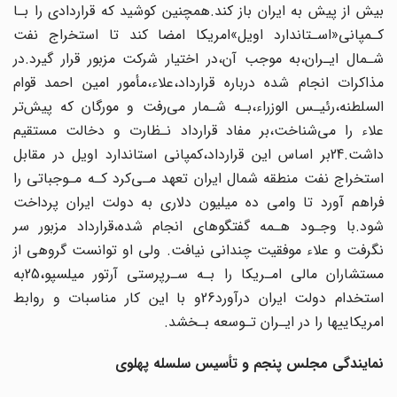
بیش از پیش به ایران‌ باز‌ کند‌.همچنین کوشید که قراردادی را بـا
کـمپانی«اسـتاندارد اویل»امریکا امضا کند تا استخراج‌ نفت
شـمال ایـران،به موجب آن،در اختیار شرکت مزبور قرار گیرد.در
مذاکرات انجام‌ شده‌‌ درباره قرارداد،علاء،مأمور امین احمد قوام
السلطنه،رئیـس الوزراء،بـه شـمار می‌رفت و مورگان که پیش‌تر
علاء را می‌شناخت،بر مفاد قرارداد نـظارت‌ و دخالت‌ مستقیم
داشت.24بر اساس‌ این‌ قرارداد،کمپانی استاندارد اویل در مقابل
استخراج نفت منطقه شمال ایران تعهد مـی‌کرد کـه مـوجباتی را
فراهم آورد تا وامی ده میلیون دلاری به‌ دولت‌ ایران پرداخت
شود.با‌ وجـود‌ هـمه گفتگوهای انجام شده،قرارداد مزبور سر
نگرفت و علاء موفقیت چندانی نیافت. ولی او توانست گروهی از
مستشاران مالی امـریکا را بـه سـرپرستی آرتور میلسپو،25به
استخدام‌ دولت ایران‌ درآورد‌26و با این کار مناسبات و روابط
امریکاییها را در ایـران تـوسعه بـخشد.
نمایندگی مجلس پنجم و تأسیس سلسله پهلوی