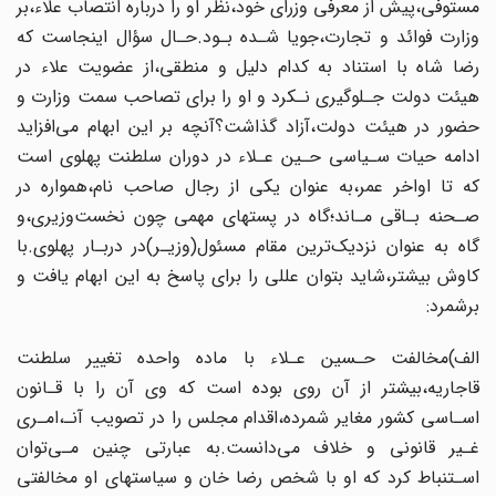
مستوفی،پیش از معرفی وزرای خود،نظر او را درباره انتصاب‌ علاء،بر
وزارت فوائد و تجارت،جویا شـده بـود.حـال سؤال اینجاست‌ که‌
رضا‌ شاه با استناد به‌ کدام‌ دلیل‌ و منطقی‌،از عضویت علاء در
هیئت دولت جـلوگیری نـکرد و او را برای تصاحب سمت وزارت و
حضور در هیئت دولت،آزاد گذاشت؟آنچه بر این‌ ابهام‌ می‌افزاید‌
ادامه حیات‌ سـیاسی حـین عـلاء در دوران سلطنت‌ پهلوی‌ است
که تا اواخر عمر،به عنوان یکی از رجال‌ صاحب نام،همواره در
صـحنه بـاقی مـاند؛گاه در‌ پستهای‌ مهمی‌ چون نخست‌وزیری،و
گاه به‌ عنوان نزدیک‌ترین مقام مسئول(وزیـر)در‌ دربـار پهلوی.با
کاوش بیشتر،شاید بتوان عللی را برای پاسخ به این ابهام یافت و
برشمرد:
الف)مخالفت‌ حـسین‌ عـلاء‌ با ماده واحده تغییر سلطنت
قاجاریه،بیشتر از آن روی بوده‌ است‌‌ که وی آن را با قـانون
اسـاسی کشور مغایر شمرده،اقدام مجلس را در تصویب آنـ‌،امـری‌‌
غـیر‌ قانونی و خلاف می‌دانست.به عبارتی چنین مـی‌توان
اسـتنباط کرد که او با‌ شخص‌ رضا‌ خان‌ و سیاستهای او مخالفتی