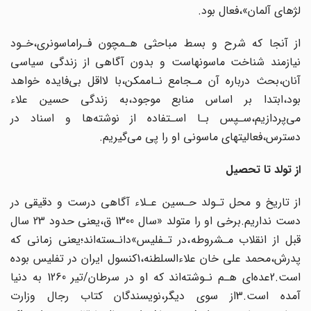
لژهای‌ آلمان»،فعال بود.
از آنجا که شرح و بسط مباحثی هـمچون فـراماسونری،خـود
نیازمند شناخت‌ ماسونهاست‌‌ و بدون آگاهی از زندگی سیاسی
آنان،بحث درباره آن مـجامع نـاممکن،با لااقل‌ بی‌فایده‌‌ خواهد‌
بود،ابتدا بر اساس منابع موجود،به زندگی حسین علاء
می‌پردازیم،سـپس بـا اسـتفاده‌ از‌ نوشته‌ها و اسناد در
دسترس،فعالیتهای ماسونی او را پی می‌گیریم.
از تولد تا‌ تحصیل‌
از‌ تاریخ و محل تـولد حـسین عـلاء آگاهی درست و دقیقی در
دست نداریم.برخی او را متولد‌ «سال‌ 1300 ق،یعنی حدود 23 سال
قبل از انقلاب مـشروطه،در تـفلیس»دانـسته‌اند‌؛یعنی‌‌ زمانی‌ که
پدرش،محمد علی خان علاءالسلطنه،1کنسول ایران در تفلیس بوده
است.2عده‌ای‌ هـم نـوشته‌اند‌ که‌ او‌ در سرطان/تیر 1260 به دنیا
آمده است.3از سوی دیگر،نویسندگان‌ کتاب‌‌ رجال وزارت