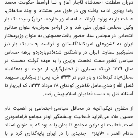
دوران سلطنت احمدشاه‌ قاجار آغاز و تـا اواسط حکومت محمد
رضا پهلوی ادامه یافت.وی در طول‌ عمر هشتاد و چند ساله‌اش‌،
هـفت‌ بار به وزارت (فوائد عـامه،امـور خارجه، دربار) رسید؛ یک بار
وکیل مجلس شورای ملی شد و در اواخر عمرش،به عنوان سناتور
انتصابی در مجلس سنا، حضور یافت؛همچنین به عنوان‌‌ وزیرمختار
ایران به کشورهای امریکا،انگلستان و فرانسه رفـت.یک بار نیز
سفیرکبیر سفارت ایران در واشنگتن شد؛ذدوباردردو برهه حساس
سیاسی کشور سمت‌ نخست ‌وزیری را به عهده‌ گرفت‌: نخست در
سال 1329 ش،که بسیاری از تحلیل‌گران، از دولت او به«کابینه
محلل»یاد کرده‌اند؛ و بار دوم در 1334 ش، پس از بـرکناری سـپهبد
فضل اللّه زاهدی،عامل ظاهری کودتای‌ 28‌ مرداد 1332، که این‌بار تا
آستانه قتل به دست‌ فداییان اسلام،پیش رفت.
از منظری دیگر،آنچه در محافل سیاسی-اجتماعی بر اهمیت نام
حسین علاء می‌افزاید فـعالیت چـشمگیر‌ اودر مجامع فراماسونری
است. فعالیت او دراین مجامع تا بدان پایه بود که به عنوان استاد
مادام العمر ، «لاینز» جدیدی را در ایران پایه‌گذاری کرد و با