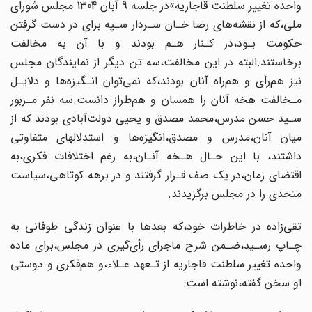
واحده‌ تغییر‌ سلطنت قاجاریه»در جلسه 9 آبان‌ 1304 مجلس شورای
ملی،که از نقشه‌های‌ رضا‌ خـان سـردار سـپه برای در دست گرفتن‌‌
حکومت‌ بـود‌،در کـنار هـم بودند و با آن به‌ مخالفت‌
برخاستند.البته در این مخالفت،سه تن دیگر از نمایندگان مجلس
نیز هم‌رأی‌ و هم‌راه‌ آنان بودند،که نمی‌توان انـگیزه‌ها‌ و دلایـل‌
مـخالفت‌ هخه‌ آنان‌ را‌ همسان و هم‌طراز دانست.سه نفر مـزبور‌
سـید‌ حسن مدرس،محمد مصدق و یحیی‌ دولت‌آبادی بودند که از
میان آنان،مدرس‌ و مصدق‌،انگیزه‌ها و استدلالهای متفاوتی
داشتند، با این‌ حـال هـخه آنـان،به‌ رغم‌ اختلافات فکری،به
اقتضای زمان‌،در‌ یک صف قـرار گرفتند و در برهه کوتاهی،سیاست
متحدی را در مجلس برگزیدند‌.
تقی‌زاده‌ در خاطرات خود،که بعدها‌ با‌ عنوان‌ زندگی طوفانی به‌
چـاپ‌ رسـید،ضـمن شرح‌ ماجرای‌ رأی‌گیری‌ در مجلس،برای ماده
واحده تغییر سلطنت قاجاریه از تـعهد عـلاء،و هم‌فکری و دوستی
او‌ سخن‌ گفته،نوشته است: