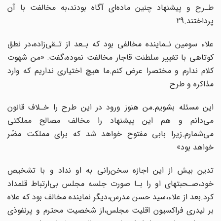
طـرح و پیشنهاد چنین ماده‌ای آگاه بودند،به مخالفت با آن‌
پرداختند.29
علاء سومین نـماینده مخالفی بود که بـعد از تـقی‌زاده،در نطق
کوتاهی با تغییر‌ سلطنت قاجار مخالفت نموده،گفت: «من شهوت
کلام ندارم و مختصرا عرض کنم.ما هیچ اختیاری نداریم که وارد
مذاکره و طرح
این مسئله بشویم.من هنوز ورود در این طرح را‌ خـلاف‌ قانون
می‌دانم و هم این پیشنهاد را مخالف‌ مصالح مملکتی
می‌شمارم.زیرا بابی مفتوح خواهد شد که برای مملکت مضّر
خواهد بود»
تدین بیش از این اجازه سخن‌رانی به او‌ نداد‌ و با تشخیص
خود،صـحبتهای او را بـا صورت‌ جلسه مجلس بی‌ارتباط قلمداد
کرد.بعد از علاء،سید حسن مدرس،دیگر نماینده مخالف بود‌ که‌ علاه
بر لیدری فراکسیون اقلیت‌ مجلس‌،از شخصیت محترم و پرنفوذی