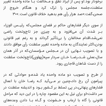
برخودار بود.او پس از ایراد نطق و مـخالفت بـا ماده واحده تغییر
سلطنت،جلسه مجلس را ترک کرد و هنگام‌ خروج‌ از‌
صحن،گفت:«صد هزار‌ رأی‌ هم بدهید خلاف قانون است.»30
از سوی دیگر فشارهای حاکم بر فضای مجلس،که رئیـس الوزراء
بـر شدت آن می‌افزود و به‌ چیزی جز تاج‌وتخت راضی
نمی‌شد،اقدام مخالفان را‌ بی‌تأثیر‌ گرداند و به رغم غیر قانونی‌
بودن،اکثر نمایندگان به ماده واحده تغییر سلطنت رأی موافق دادند
و با تصویب نـهایی آن در مـجلس مـؤسسان،که در آذر همان
سال،عملی شـد‌،رضـا‌ خـان سردار‌ سپه(پهلوی)تاج‌وتخت‌ سلطنت
را از دست شاهان قاجاری ربود.
از طرح و تصویب دو ماده واحده یاد‌ شده،و حوادثی که در
پیرامون آن رخ داد،چنین بر مـی‌آید‌ کـه‌ رضـا‌ خان با اعمال
فشارهای پنهانی،در پی تسلط بر کـشور بـود و اندیشه سلطنت در
سر داشت؛او ‌‌برای‌ نیل به این مقصود چاره را در این دید که مراحل
قانونی را‌ گاه‌ با‌ ارعاب و خـشونت و گـاه بـا دادن وعده‌های