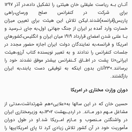
آنـان‌ بـه‌ ریاست علیقلی خان هیئتی را تشکیل داده،در آذر 1297
برای شرکت در کنفرانس‌‌ صلح‌ ورسای،راهی
پاریس(فرانسه)شدند.لیکن‌ تلاش‌ این هیئت‌ برای‌ تعیین‌ میزان
خسارت‌ وارد آمده‌ بر ایران از جنگ جهانی اول،به جای نـرسید و
بـا علنی شدن امضای قرارداد 1919‌ میان‌ ایران و انگلیس،کشورهای
امریکا و فرانسه،به‌ نمایندگان‌ دولت‌ ایران‌ اجازه‌ حضور مجدد در‌
جلسات‌ کنفرانس را ندادند و به تعبیر نویسنده کتاب آرزو،هیئت
ایرانی«تا پشت در اطـاق‌ کـنفرانس بیشتر‌ موفق‌ نشدند‌ خود را
برسانند.»23آنان بدون اینکه‌ به‌ توفیقی‌ دست‌ یابند‌،به‌ ایران‌
بازگشتند.
دوران وزارت مختاری در امریکا
حسین خان که در این سالها به«علایی»هم شهرتداشت،مدتی از
مشاغل مـهم دور مـاند. در اردیـبهشت 1302،به‌ وزیرمختاری ایران
در واشنگتن مـنصوب و عـازم امـریکا شد.او در طول دوران
مأموریت خود در آن کشور تلاش زیادی کرد تا پای امریکاییها را