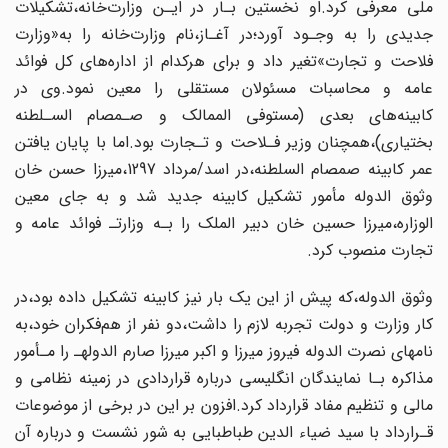
ملی معرفی کرد.او نخستین بـار در ایـن‌ وزارت‌خانه‌،تشکیلات‌
جدیدی را به‌ وجـود آورد؛در آغـاز،نام وزارت‌خانه را به‌«وزارت‌
فلاحت و تجارت»تغیر داد و برای هرکدام‌ از اداره‌های کل فوائد
عامه و محاسبات مسئولان مستقلی را معین‌ نمود‌.وی‌ در
کابینه‌های بعدی‌ (مستوفی الممالک و صـمصام السـلطنه
بختیاری)،همچنان وزیر فـلاحت و تـجارت‌ بود‌.اما‌ با پایان یافتن
عمر کابینه صمصام السلطنه،در اسد/مرداد 1297،میرزا حسن خان‌
وثوق‌ الدوله‌‌ مأمور تشکیل کابینه جدید شد و به جای معین
الوزاره،میرزا حسین خان دبیر الملک‌ را‌ بـه وزارتـ‌ فوائد عامه و
تجارت منصوب کرد.
وثوق الدوله،که پیش از این‌ یک‌ بار‌ نیز کابینه تشکیل داده بود،در
کار وزارت و دولت تجربه‌ لازم را داشت،دو‌ نفر‌ از هم‌فکران خود،به
نامهای نصرت الدوله فیروز میرزا و اکبر میرزا صارم الدولهـ‌ را‌ مـأمور‌
مذاکره بـا نمایندگان انگلیسی درباره قراردادی در زمینه نظامی و
مالی و تنظیم مفاد قرارداد کرد.افزون‌ بر‌ این در برخی از موضوعات
قـرارداد با سید ضیاء الدین طباطبایی‌ به‌ شور‌ نشست‌ و درباره آن