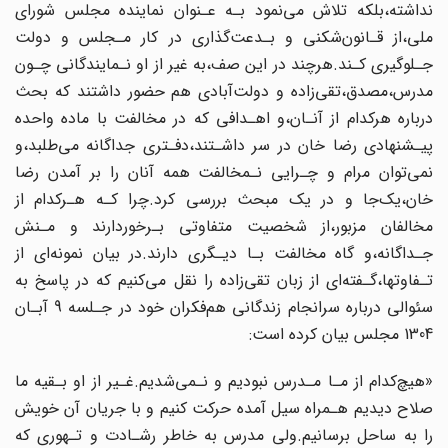
نداشته،بلکه تلاش می‌نمود بـه عـنوان نماینده مجلس شورای
ملی‌،از‌ قـانون‌شکنی‌ و بـدعت‌گذاری در کار مـجلس و دولت
جـلوگیری کـند.هرچند در این صف،به‌ غیر از‌ او‌ نـمایندگانی چـون
مدرس،مصدق،تقی‌زاده و دولت‌آبادی هم حضور داشتند که بحث‌
درباره هرکدام‌ از‌ آنـان‌،و اهـدافی که در مخالفت با ماده واحده
پیـشنهادی رضا خان در سر داشـتند،دفـتری‌ جداگانه‌ می‌طلبد،و
نمی‌توان مرام و چـرایی نـمخالفت همه آنان را بر آمدن‌ رضا
خان،یک‌جا‌ و در‌ یک‌ مبحث بررسی کرد.چرا کـه هـرکدام از
مخالفان مزبور،از شخصیت‌ متفاوتی بـرخوردارند و مـنش
جـداگانه‌،و گاه‌ مخالفت بـا دیـگری دارند.در بیان نمونه‌ای از
تـفاوتها،گـفته‌ای از زبان‌ تقی‌زاده‌ را‌ نقل می‌کنیم که در پاسخ به
سئوالی درباره سرانجام زندگانی‌ هم‌فکران خود در جـلسه 9 آبـان‌
1304‌ مجلس‌ بیان کرده است:
«هیچ‌کدام از مـا مـدرس نبودیم و نـمی‌شدیم.غـیر از او‌ بـقیه‌ ما
صلاح دیدیم هـمراه سیل آمده‌ حرکت کنیم و با جریان آن خویش
را به ساحل برسانیم‌.ولی‌ مدرس به خاطر رشـادت و تـهوری‌ که