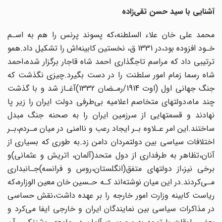
آشنایی با سید حسن تقی‌زاده
محمد علی خان علاء السلطنه،که پسوند پرنس را ‌‌هم‌ به اسـم
خـود افزوده بود،در 1331 ق، نخستین کابینه‌اش را تشکیل داد.همو‌
ترتیبی‌ داد‌ که مراسم تاجگذاری احمد شاه قاجار برگزار شده،احمد
شاه رسما زمام امور سلطنت را‌ در دست بگیرد.چیزی نگذشت که
جنگ جهانی اول‌ (اوت 1914/رمـضان 1332‌)آغـاز شد و با گذشت‌
چند‌ ماه،دولتهای متخاصم اعلامیه‌ بی‌طرفی دولت ایران را زیر پا
نهادند و قسمتهایی از سرزمین ایران را به صحنه جنگ مبدل‌
ساختند.این امر عـلاوه بـر ایجاد رعب و ناامنی در میان مـردم‌،بـر
اختلافات سیاسی بین‌ دولتمردان دامن زد.به طوری که بسیاری از
آنان،تظاهر به طرفداری از دول متحد(آلمان، اتریش و عثمانی)و
برخی نیز،از دولتهای متفق(انگلستان،روس و فرانسه)جـانبداری‌‌
مـی‌کردند‌.در این میان نوشته‌اند کـه حـسین خان معین الوزاره،که
ریاست کابینه وزارت امور خارجه را بر عهده داشت،نقش حساسی
در مذاکرات سیاسی بین نمایندگان ایران و خارجی ایفا می‌کرد‌ و