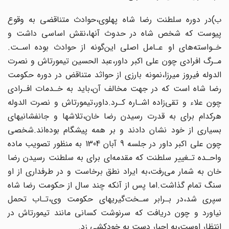
ب)در دوره‌ سلطنت‌ رضا شاه پهلوی،حوادث متناقضی به‌ وقوع‌
پیوست‌ که‌ شخص‌ شاه در حدوث‌ آنها‌،نقش اساسی داشت و
خـواسته‌های او عـامل اصلی این‌گونه از حوادث بوده اسـت.
مـرگ افرادی چون علی‌ اکبر‌ داور‌،عبد الحسین تیمورتاش و نصرت
الدوله فیروز میرزا‌،نمونه‌‌ بارزی‌ از‌ حواثد‌ متناقض‌ در دوره حکومت
رضا شاه است که در جهت مخالف آن،باید به‌ خـدمات افـرادی
چون علاء و تقی‌زاده اشـاره کـرد.داور،تیمورتاش و نصرت الدوله
هرکدام‌ برای به‌ قدرت رسیدن رضا خان،تلاشها و جانفشانیهای
بسیاری از خود نشان دادند و بر همه‌ پیشگام بوده‌اند.شخصی
چون علی اکبر داور در جلسه 9 آبان 1304 به منظور تصویب ماده‌
واحـده تـغییر‌ سلطنت‌ که مقدمه‌ای برای به سلطنت رسیدن رضا
خان به شمار می‌رفت،به ایراد نطق برخاست و در طرفداری از او
سنگ تمام گذاشت.اما پس از آنکه چند سال از‌ حکومت‌‌ رضا شاه
سپری شد،در بـرابر سـخت‌گیریهای حکومت وی،تـاب تحمل
نیاورد و چون دریافت‌ که سرنوشت کسانی مانند تیمورتاش در
انتظار اوست،به‌ اجبار‌ دست به خودکشی زد.