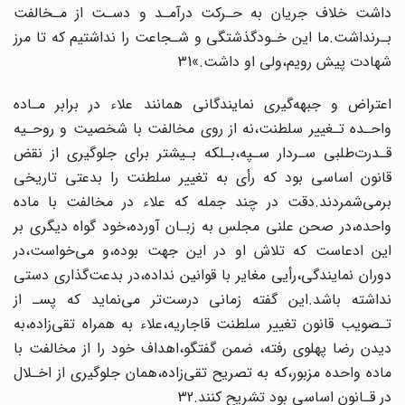
داشت خلاف جریان به حـرکت درآمـد‌ و دسـت‌ از مـخالفت
بـرنداشت.ما این خـودگذشتگی‌ و شـجاعت‌ را‌ نداشتیم‌ که تا مرز
شهادت پیش رویم،ولی‌ او‌ داشت.»31
اعتراض و جبهه‌گیری نمایندگانی همانند علاء در برابر مـاده
واحـده تـغییر سلطنت‌،نه‌ از روی‌ مخالفت با شخصیت‌ و روحـیه‌
قـدرت‌طلبی سـردار‌ سـپه‌،بـلکه‌ بـیشتر برای جلوگیری از نقض‌
قانون‌ اساسی‌ بود که رأی به تغییر سلطنت را بدعتی تاریخی
برمی‌شمردند.دقت در‌ چند‌ جمله‌ که علاء در مخالفت با‌ ماده
واحده،در صحن‌ علنی‌ مجلس به زبـان آورده،خود‌ گواه‌ دیگری بر
این ادعاست که تلاش او در این جهت بوده،و می‌خواست،در‌
دوران‌ نمایندگی،رأیی مغایر با قوانین‌ نداده‌،در‌ بدعت‌گذاری دستی
نداشته‌ باشد‌.این گفته زمانی درست‌تر‌ می‌نماید‌ که پسـ‌ از
تـصویب قانون تغییر سلطنت قاجاریه،علاء به همراه تقی‌زاده،به
دیدن‌ رضا‌ پهلوی رفته، ضمن گفتگو،اهداف خود‌ را‌ از مخالفت‌ با‌
ماده‌ واحده مزبور،که به‌ تصریح تقی‌زاده،همان جلوگیری از اخـلال
در قـانون اساسی بود تشریح کنند.32