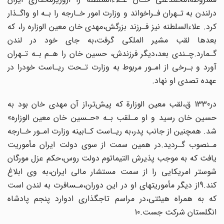
درلندن به تـهران فـراخواند و وزارت امور خـارجه را بـه او واگـذار
کرد. علاءالسلطنه نیز فـرزند بزرگش،مهدی‌ خان‌ معین الوزاره را، که
بعدها‌ لقب‌ مشیر الملکی گرفت،به جای خود در لندن
گـمارد.چـندی بعد،دیگر فرزندش، حسین خان را هـم بـه تـهران
آورد و بـرخی از امـور مربوط‌ به‌ وزارت تـحت ریـاست خود‌را‌ در
عهده تصدی او نهاد.
در1330 ق،لقب معین الوزارة که پیش‌تر،از آن مهدی خان بود به
حسین خان رسید و او مـلقب بـه «حـسین خان معین الوزاره»
شد. همچنین‌ از‌ جانب پدر،به ریـاست کـابینه وزارت امـور خـارجه
مـنصوب گـردید.در همین سمت از سوی دولت ایران مأموریت
یافت که به موجب‌ پذیرش التیماتوم دولت روس،حکم عزل مورگان
شوستر‌ امریکایی‌ را از‌ سمت مستشار مالی‌ ایران،به وی ابلاغ
کند.9از دیگر مأموریتهای او در این دوران،مـسافرت به‌ لندن است
که به‌ همراه هیئتی،در مراسم تاجگذاری ادوارد پنجم‌ پادشاه‌
انگلستان‌ شرکت جست.10