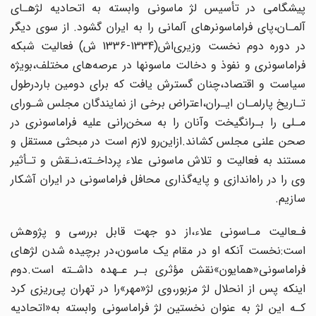
پیشگامی‌ در‌ تأسیس‌ لژ ماسونی وابسته به اتحادیه‌ لژهـای‌
آلمـان‌،پای فراماسونرهای آلمانی را به ایران‌ گشود. از سوی دیگر
در دوره دوم نخست وزیری‌اش(1334-1336 ش) فعالیت شبکه‌
فراماسونری و نفوذ‌ و دخالت‌ ماسونها‌ در عرصه‌های مختلف،بویژه
سیاست و اقتصاد،چنان گسترش‌ یافت‌ که برای دومین باردرطول
تـاریخ پارلمـان ایـران،اعتراض برخی از نمایندگان مجلس شـورای
مـلی را بـرانگیخت وآنان‌ را‌ به‌ سخن‌رانی علیه فراماسونری در
صحن علنی مجلس کشاند.ازاین‌رو لازم‌ است در مبحثی مستقل و
مستند به فعالیت و تلاش‌ ماسونی علاء پرداخـته،نـقش و تـأثیر
وی را در راه‌اندازی و پایه‌گذاری‌ محافل‌ فراماسونی‌ در ایران آشکار
سازیم.
فـعالیت مـاسونی علاء،از دو جهت قابل‌ بررسی‌ و پژوهش
است:نخست آنکه او در مقام‌ یک ماسون،در برچیده شدن لژهای
فراماسونی«همایون»نقش‌ مؤثری‌ بـر‌ عـهده داشـته است.دوم‌
اینکه پس از انحلال لژ مزبور،وی لژ‌«مهر‌»را‌ در تهران پی‌ریزی کرد
کـه این لژ به عنوان‌ نخستین لژ فراماسونی وابسته به‌«اتحادیه‌