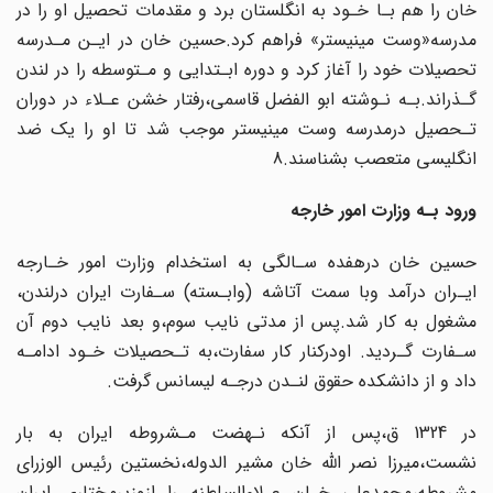
خان را هم بـا خـود به انگلستان برد و مقدمات‌ تحصیل‌‌ او را در
مدرسه«وست مینیستر‌» فراهم‌ کرد‌.حسین‌ خان‌ در ایـن مـدرسه‌
تحصیلات‌ خود را آغاز کرد و دوره ابـتدایی و مـتوسطه را در لندن
گـذراند.بـه نـوشته ابو الفضل قاسمی‌،رفتار خشن‌ عـلاء در دوران
تـحصیل درمدرسه وست مینیستر‌ موجب‌ شد‌ تا‌ او‌ را یک ضد
انگلیسی متعصب‌ بشناسند.8
ورود بـه وزارت امور خارجه
حسین خان درهفده سـالگی به استخدام وزارت امور خـارجه
ایـران درآمد وبا سمت آتاشه‌ (وابـسته‌) سـفارت ایران درلندن،
مشغول به کار شد.پس از مدتی نایب سوم،و بعد نایب دوم‌ آن
سـفارت گـردید. اودرکنار کار سفارت،به تـحصیلات خـود ادامـه
داد و از‌ دانشکده‌ حقوق لنـدن‌ درجـه لیسانس گرفت.
در 1324 ق،پس از آنکه نـهضت مـشروطه ایران به بار
نشست،میرزا نصر اللّه خان‌ مشیر الدوله،نخستین رئیس الوزرای
مشروطه،محمدعلی خـان‌ عـلاءالسلطنه را ازوزیرمختاری‌ ایران