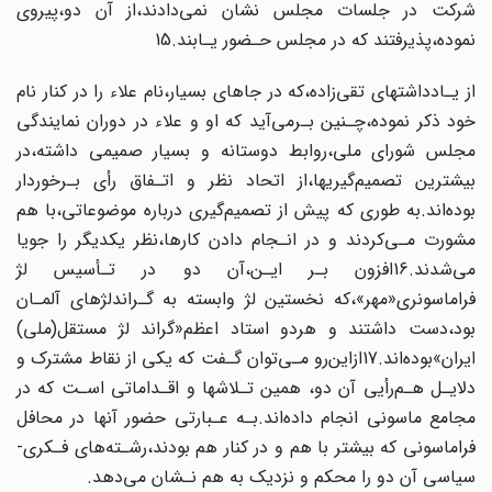
شرکت در جلسات مجلس‌‌ نشان‌ نمی‌دادند،از آن دو،پیروی
نموده،پذیرفتند که در مجلس حـضور یـابند.15
از یـادداشتهای تقی‌زاده،که در جاهای بسیار،نام علاء را‌ در‌ کنار نام
خود ذکر نموده‌،چـنین‌‌ بـرمی‌آید که او و علاء در دوران نمایندگی
مجلس شورای ملی،روابط دوستانه و بسیار صمیمی‌ داشته،در
بیشترین تصمیم‌گیریها،از اتحاد نظر و اتـفاق رأی بـرخوردار‌
بوده‌اند‌.به طوری که‌ پیش‌ از‌ تصمیم‌گیری درباره موضوعاتی،با هم
مشورت مـی‌کردند و در انـجام دادن کارها،نظر یکدیگر را جویا
می‌شدند.16افزون بـر ایـن،آن دو در تـأسیس لژ
فراماسونری«مهر»،که نخستین‌ لژ‌ وابسته‌ به گـراندلژهای آلمـان
بود،دست داشتند و هردو استاد اعظم«گراند لژ مستقل(ملی)
ایران»بوده‌اند.17ازاین‌رو مـی‌توان گـفت که یکی از نقاط مشترک و
دلایـل هـم‌رأیی آن دو، همین تـلاشها‌ و اقـداماتی‌ اسـت که‌ در
مجامع ماسونی انجام داده‌اند.بـه عـبارتی حضور آنها در محافل
فراماسونی که بیشتر با هم و در‌ کنار هم بودند،رشـته‌های فـکری-
سیاسی آن دو را محکم‌ و نزدیک‌ به‌ هم‌ نـشان می‌دهد.