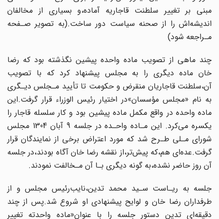
مبنی بر تغییر سلطنت قاجاریه آماده،و بسیاری از مخالفان
اندیشه‌اش‌ را از صحنه سیاست‌ دور‌ ساخت.(به تصویر صـفحه
مـراجعه شود)
چند ماهی از تصویب ماده واحده‌ پیشین‌‌ نگذشته‌ بود که رضا
خان ماده دیگری را به مجلس‌ پیشنهاد کرد که با تصویب
آن‌،سلطنت‌ قاجاریان‌‌ منقرض و حکومت تا تأیید مـجلس دیـگری
به نام‌ «مجلس مؤسسان»در اختیار‌ رئیس‌ الوزراء قرار گرفت.این
ماده واحده در واقع مکمل ماده پیشین‌ بود و کار سلسله قاجار را‌
یکسره‌ می‌کرد. این مـاده واحـده در جلسه 9 آبان 1304 مجلس‌
شورای مـلی طـرح‌ شد‌ که مورد اعتراض برخی از نمایندگان قرار‌
گرفت‌.عده‌ای‌ هم،که پیش‌تر،از نقشه رضا خان‌ آگاه‌ بودند،در جلسه
آن روز حاضر نشده،به گونه دیگری بـا آن مـخالفت‌ نمودند‌.
جلسه به ریـاست سـید محمد‌ تدین‌،نایب‌رئیس مجلس‌ و از‌
طرفداران‌ رضا خان و لوایح‌ پیشنهادی او شروع‌ شد‌.پس از چند
دقیقه‌ای تدین دستور جلسه را با عنوان«ماده واحدته‌ تغییر‌