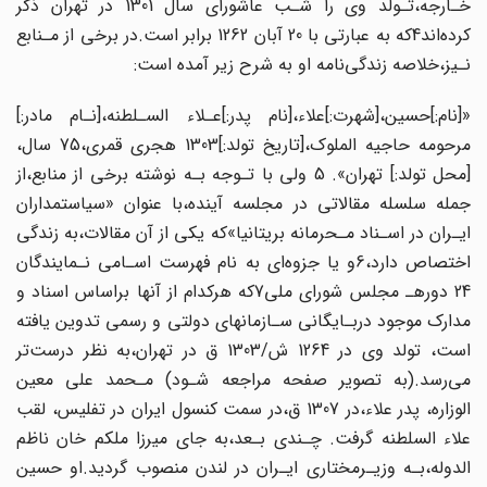
خـارجه،تـولد وی را شـب عاشورای سال 1301 در تهران ذکر
کرده‌اند4که به‌‌ عبارتی‌ با 20 آبان 1262 برابر است.در برخی از مـنابع
نـیز،خلاصه‌ زندگی‌نامه‌ او به شرح زیر آمده است:
«[نام‌:]حسین‌،[شهرت‌:]علاء،[نام پدر:]عـلاء السـلطنه،[نـام مادر‌:]
مرحومه‌‌ حاجیه الملوک،[تاریخ تولد:]1303 هجری قمری،75 سال،
[محل تولد:] تهران». 5 ولی‌‌ با‌ تـوجه بـه نوشته برخی از‌ منابع‌،از
جمله‌ سلسله‌ مقالاتی‌ در مجلسه آینده،با عنوان‌ «سیاستمداران‌
ایـران‌ در اسـناد مـحرمانه بریتانیا»که یکی از آن مقالات،به زندگی
اختصاص دارد،6و یا جزوه‌ای به نام‌ فهرست‌ اسـامی نـمایندگان
24‌ دورهـ‌ مجلس شورای‌ ملی‌7که هرکدام‌ از‌ آنها براساس اسناد و
مدارک موجود دربـایگانی سـازمانهای دولتی و رسمی تدوین یافته‌
است‌، تولد وی در 1264 ش/1303‌ ق در‌ تهران‌،به نظر درست‌تر‌
می‌رسد‌.(به تصویر صفحه مراجعه‌ شـود‌) مـحمد علی معین
الوزاره، پدر علاء،در 1307 ق،در سمت کنسول ایران در تفلیس‌، لقب‌
علاء السلطنه گرفت. چـندی بـعد،به‌ جای‌‌ میرزا ملکم‌ خان‌ ناظم‌
الدوله،بـه وزیـرمختاری‌ ایـران‌ در لندن منصوب گردید.او حسین