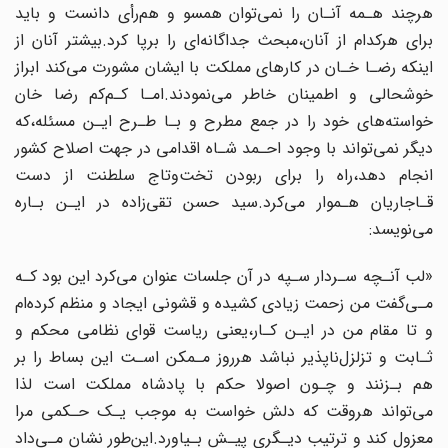
هرچند هـمه‌ آنـان را نمی‌توان همسو و هم‌رأی دانست و باید
برای هرکدام از آنان،مبحث جداگانه‌ای را برپا کرد.بیشتر‌ آنان‌ از
اینکه رضـا خـان در کارهای مملکت با ایشان مشورت می‌کند ابراز
خوشحالی‌ و اطمینان خاطر می‌نمودند.امـا کـم‌کم رضا خان
خواسته‌های خود را در جمع مطرح و بـا طـرح‌ ایـن مسئله‌،که‌
دیگر نمی‌تواند با وجود احـمد شـاه اقدامی در جهت اصلاح کشور
انجام دهد،راه‌ را برای ربودن تخت‌وتاج سلطنت از دست
قـاجاریان هـموار می‌کرد.سید حسن تقی‌زاده در ایـن‌‌ بـاره‌
می‌نویسد:
«لب آنـچه سـردار سـپه در آن جلسات عنوان می‌کرد این بود کـه
مـی‌گفت من زحمت زیادی کشیده‌ و قشونی ایجاد و منظم کرده‌ام
و تا مقام من در ایـن کـار،یعنی‌ ریاست‌ قوای‌ نظامی محکم و
ثـابت‌ و تزلزل‌ناپذیر نباشد‌ هرروز‌ مـمکن‌ اسـت این بساط را بر
هم بـزنند و چـون اصولا حکم با پادشاه‌ مملکت است لذا
می‌تواند هروقت که دلش خواست به‌ موجب‌ یـک‌ حـکمی مرا
معزول کند و ترتیب دیـگری پیـش بـیاورد‌.این‌طور‌ نشان مـی‌داد