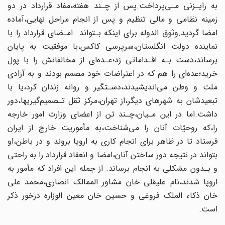
به رایـزنی مـی‌پرداخت.پس از چـند هفته،مفاد قرارداد در دو
زمینه‌ نظامی‌ و مالی‌ تنظیم‌ و پس از انجام مراحل نهایی،آماده
امضا گردید.وثوق الدوله برای اینکه‌‌ بـتواند‌ ‌ ‌امـضای قرارداد را با
نماینده دولت انگلستان،سرپرسی کاکس،با موفقیت به پایان‌
برساند،دست بـه‌ اقـداماتی‌ زد؛عـده‌ای از مخالفانش را با پول
خرید؛عده‌ای را هم که‌ در‌ اعتراضات خود مصمم بودند و به آزادی
ملت‌ و وطن‌ می‌اندیشیدند‌،دسـتگیر و روانه زندان‌ کرد،یا با
تبعیدشان‌ به‌ شهرهای دیگر،از تهران،مرکز ثقل تـصمیم‌گیریها،دور
داشت.اما در این مـیان‌،چـند‌ تن از اعضای وزارت امور‌ خارجه‌
را،که‌ روحیّات‌ آنان‌ را می‌شناخت،به‌ مأموریت خارج از‌ ایران‌
فرستاد تا در ظاهر برای انجام کاری به اروپا بروند و در باطن‌،او‌
بتواند در نتیجه دور ساختن آنان‌،امضا و انعقاد قرارداد را‌ به‌ راحتی
و بـدون مشکلی به انجام‌ برساند‌. از جمله این افراد که مأمور به
اروپا شدند،نام علیقلی خان مشاور‌ الممالک‌ انصاری،محمد علی
خان ذکاء‌ الملک‌ فروغی‌ و حسین خان معین‌ الوزاره‌ درخور ذکر
است.