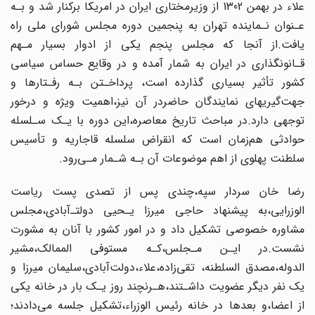
علاء در بهمن 1302 از وزیرمختاری ایران در امریکا برکنار شد و بـه‌
عـنوان‌ نـماینده تهران‌ به‌ پنجمین دوره مجلس شورای ملی راه
یافت.از آنجا که مجلس پنجم یکی از ادوار بسیار‌ مـهم‌
قـانونگذاری در ایران به شمار آمده و در وقایع حساس سیاسی‌
کشور‌ تأثیر‌ بسیاری گذارده است، پرداخـتن بـه رفـتارها و
جهت‌گیریهای نمایندگان حاضردر آن نیز،اهمیت ویژه و درخور
توجهی‌ دارد.در ‌‌مباحث‌ تاریخ معاصره،این دوره با یـک سـلسله
حوادثی هم‌زمان است که انقراض سلسله‌ قاجاریه‌ و تأسیس‌
سلطنت پهلوی از اهم موضوعات آن بـه شـمار مـی‌رود.
رضا خان سردار سپه،چندی پس‌ از تصدی پست ریاست
الوزرایی،به پیشنهاد حاجی‌ میرزا یـحیی دولتـ‌آبادی،مجلس
مشاوره‌ خصوصی تشکیل داد و در‌ امور‌ کشور با آنان به‌ مشورت
نشست.در ایـن مـجلس،کـه مستوفی الممالک،مشیر
الدوله،مصدق السلطنه، تقی‌زاده،علاء،دولت‌آبادی،سلیمان میرزا و
یک نفر دیگر عضویت داشـتند،هـرنچند روز یـک‌ بار در‌ خانه یکی
از اعضا،و بعدها در خانه رئیس الوزراء،تشکیل جلسه می‌دادند؛