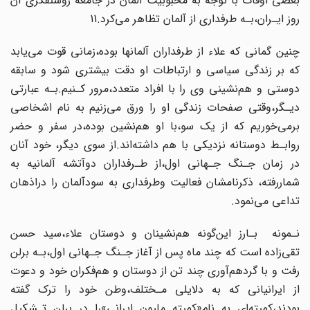
بعضی‌ اوقات با توجه به محبوبیت آلمان در جامعه روشنفکری آن
روز ایـران،بـه‌ طرفداری از آلمان تظاهر می‌کرد.11
چنین گمانی که علاء از طرفداران آلمانها بوده،زمانی قوت‌ می‌یابد‌
که بر زندگی سیاسی و ارتباطات او دقت بیشتری شود و سابقه
دوستی و هم‌نشینی وی را با افراد متعدد،مرور کـنیم.بـه‌ عبارتی
دیـگر،وقتی صفحات زندگی او را ورق می‌زنیم‌ به‌ نام‌ اشخاصی
برمی‌خوریم که از یک‌‌ سو‌،با‌ او هم‌نشین بوده،در سفر و حضر
روابـط دوستانه نزدیکی با هم داشته‌اند.از سوی دیگر، خود آنان
در زمان جـنگ جـهانی‌ اول‌،از‌ طـرفداران دوآتشه آلمانیه به
شماررفته، ذکر‌نامشان‌‌ فعالیت وطرفداری به سودآلمان را دراذهان
تداعی می‌نمود.
نـمونه ‌بـارز این‌گونه هم‌نشینان و دوستان علاء‌،سید‌ حسن‌
تقی‌زاده است که چند ماه پس از آغاز جـنگ جـهانی‌ اول،بـه برلن
رفت و با گردهم‌آوری چند تن از دوستان و هم‌فکران خود و دعوت
از ایرانیانی که به دلایلی‌ مـختلف‌،وطن‌ خود را ترک گفته
بودند،کمیته‌ای به نام«کمیته ملیون ایرانی‌»را‌ در برلن تـشکیل