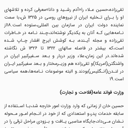
تقی‌زاده،حسین عـلاء را«آدم رشـید و دانا»معرفی کرده و تلاشهای
او را بـرای تـخلیه ایران ‌‌از‌ نیروهای روسی در 1325 ش،با سمت
نماینده دولت ایران در سازمان بین المللی‌،ستوده‌‌ است‌.18از
نـامه‌هایی کـه آنان به یکدیگر نوشته‌اند،چـند نـامه در خـاطرات
تقی‌زاده و مجله آیـنده‌، بـه کوشش ایرج افشار چـاپ شـده
است،که بیشتر در فاصله سالهای 1322‌ تا 1326 ش نگاشته‌
شده‌اند‌.در‌ این زمان،علاء وزیر دربار و بـعد سـفیرکبیر ایران در
واشنگتن(امریکا)و تقی‌زاده‌ هم وزیـرمختار و بـعد سفیرکبیر ایـران
در لنـدن(انـگلیس)بودند.و البته موضوعات نـامه‌ها،همه‌ سیاسی
است.19
وزارت فوائد عامه‌(فلاحت و تجارت)
حسین خان از زمانی که وارد وزارت امور خارجه شد،بـا اسـتفاده از
سابقه خدمات پدر،و استعدادی که از خود در انـجام امـور مـحوله
نـشان مـی‌داد،جایگاه مناسبی یـافت‌ و بـزودی‌ مراحل‌ ترقی را در