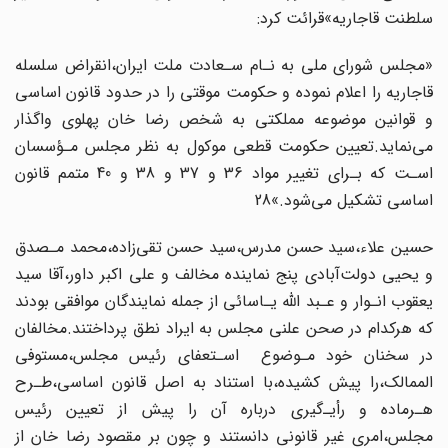
سلطنت قاجاریه»قرائت کرد:
«مجلس شورای‌ ملی به نـام سـعادت‌ ملت‌ ایران،انقراض سلسله
قاجاریه را‌ اعلام‌ نموده و حکومت موقتی را در حدود قانون اساسی
و قوانین موضوعه مملکتی به شخص‌ رضا‌ خان پهلوی‌ واگذار
می‌نماید.تعیین‌ حکومت‌ قطعی‌ موکول به نظر‌ مجلس‌ مـؤسسان
اسـت که بـرای‌ تغییر‌ مواد 36 و 37 و 38 و 40 متمم قانون
اساسی تشکیل می‌شود.»28
حسین علاء،سید‌ حسن‌ مدرس،سید حسن تقی‌زاده،محمد مـصدق‌
و یحیی‌ دولت‌آبادی پنج‌‌ نماینده‌ مخالف‌ و علی اکبر داور،آقا‌ سید
یعقوب انـوار و عـبد اللّه یـاسائی از جمله نمایندگان‌ موافقی بودند
که هرکدام در صحن‌ علنی‌ مجلس به ایراد نطق پرداختند.مخالفان‌
در‌ سخنان‌ خود‌ مـوضوع‌ ‌ ‌اسـتعفای رئیس مجلس‌،مستوفی‌
الممالک،را پیش کشیده،با استناد به اصل قانون‌ اساسی،طـرح
هـرماده و رأیـ‌گیری درباره آن را‌ پیش‌ از‌ تعیین رئیس
مجلس،امری غیر قانونی‌ دانستند‌ و چون‌ بر‌ مقصود‌ رضا‌ خان‌ از