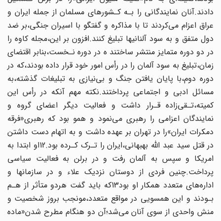
دادند.آنان نمایندگانی را بـه کـشورهای مسلمان از جمله ایران‌ و
عراق اعزام می‌کردند‌ تا‌ با‌ مذاکره و گفتگو با اسیران جنگی،بر ضد
دول متفق و به سود آلنانیها‌ تبلیغ‌ کنند‌.افزون بر این،مجله کاوه را
در دو دوره متمایز منتشر ساختند ه در دوره‌‌ نـخست‌،بنابر‌ اقتضای
زمان،تبلیغ به سود آلمان را در رأس امور خود قرار داده بودند‌،که‌ در
دوره دوم،با پایان یافتن جنگ و بی‌نیازی به تبلیغات گذشته،به
مسائل‌ ادبی‌ و اجتماعی‌‌ پرداختند.نکته مهم آنکه در رأس این
کمیته،تـقی‌زاده قـرار داشت و فعالیت دیگر اعضای‌ گروه‌‌ و
نمایندگان اعزامی را رهبری می‌نمود و همو بود که رهبری«فرقه
دمکرات ایران»را‌ در‌ تهران‌‌ بر عهده داشت و به اتهام دست داشتن
در قتل سید عبد اللّه بهبهانی،ایران را‌ تـرک‌ کـرده بود.12او ابتدا به
امریکا و سپس به آلمان رفت و در‌ برلن‌ به‌ فعالیت سیاسی
پرداخت.چنین فردی از دوستان نزدیک علاء و در سازمانها و
اداره‌های متعدد همکار او‌ بود‌13‌که باید گفت هردو متأثر از هـم
بـودند و این همسویی در مواقع‌ متعدد‌،مونجب بروز شخصیت و
منش واحدی از سوی‌ آنان می‌شد؛آن دو هنگام مطرح شدن«ماده