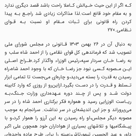
کـه اگر از این حیث خـیالش کـاملا راحت باشد قصد دیگری ندارد
و به مقام خود قانع است‌.لذا‌ مذاکرات‌ زیادی شد راجـع بـه پیدا
کردن راه‌ قانونی برای ثـبات‌ مـقام او نسبت بـه قـوای
نـظامی.»27
به دنبال آن در 26 بهمن 1303 قـانونی در مجلس شورای‌ ملی‌
تصویب‌ شد که فرماندهی کل‌ قوای نظامی را از احمد شاه سلب‌ و
به‌ رضـا خـان سردار سپه،رئیس الوزراء واگذار کرد.طـراح‌ اصـلی
ایـن مـصوبه کـسی نبود جز رضـا‌ خـان‌ که‌ با وجود احمد شاه،راه
رسیدن به قدرت را بسته‌ می‌دید،و چاره‌ای‌ می‌جست‌ تا‌ تمامی ابزار
تـسلط و قـدرت را در دسـت بگیرد.ازاین‌رو از روزی‌ که وارد کابینه‌
دولت‌ شـد‌ و پس از چـند دوره عـهده‌داری وزارت جـنگ،بـه
ریـاست الوزرایی رسید و همواره فکر برکناری‌ احمد‌ شاه را در سر
می‌پروراند و جز این اندیشه‌ای در سر نداشت. سرانجام به‌ موجب‌
مصوبه‌ دیگر مجلس،او راه رسیدن به این آرزو را هموار کرد،و با
پیـشگامیها و تلاشهای‌ بسیاری‌ از هواداران خود همچون علی اکبر
داور و عبد الحسین تیمورتاش،زمینه را برای‌ طرح‌ ماده‌ واحده‌ای