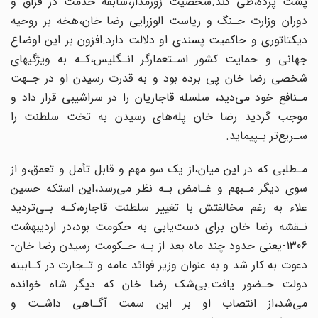
پشت پرده،طی کند.شخصیت زورمدار،سابقه خدمت در‌ فزاق و
دوران وزارت جـنگ و ریاست الوزرایی رضا خان،هخه بر روحیه
دیکتاتوری و حاکمیت‌‌ پسندی او دلالت دارد‌.افزون‌ بر این اوضاع
جهانی و حمایت کشور اسـتعمارگر انـگلیس،کـه به‌ ویژگیهای
شخصی رضا خان پی برده بود و به قدرت رسیدن او در جـهت
مـنافع خود می‌دید، سلسله قاجاریان را در سراشیبی‌ قرار داد و
موجب گردید رضا خان پله‌های رسیدن به تخت‌ سلطنت را
سـریع‌تر بـپیماید.
مـطلبی که در این میان،از یک سو مهم و قابل تأمل و تعمق،و از
سوی دیگر مـبهم و غـامض‌‌ بـه‌ نظر می‌رسد،این استکه حسین
علاء به رغم مخالفتش با تغییر سلطنت قاجاره،کـه‌ بـی‌تردید
نـقشه رضا خان برای دست‌یابی به حکومت بود،در اردیبهشت
1306-یعنی حدود چند ماه‌ بعد‌ از بـه حـکومت رسیدن رضا خان-
دعوت به کار شد و به عنوان وزیر فوائد عامه و تـجارت در کـابینه
دولت حـضور یافت.بی‌شک رضا خان که دیگر شاه خوانده
می‌شد‌،از‌ انتصاب‌ او بر این سمت آگـاهی داشـت و