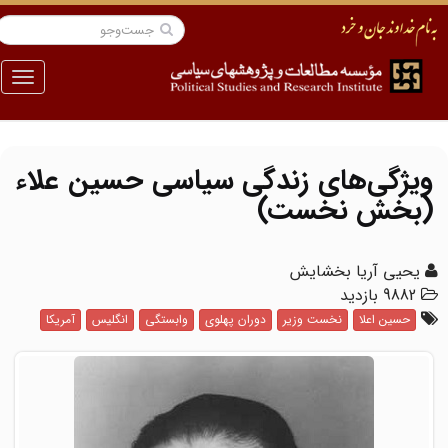
منو
ویژگی‌های زندگی سیاسی حسین علاء
(بخش نخست)
یحیی آریا بخشایش
9882 بازدید
حسین اعلا
نخست وزیر
دوران پهلوی
وابستگی
انگلیس
آمریکا