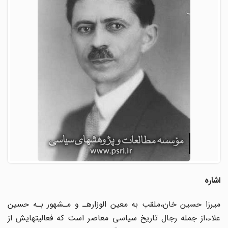
اشاره
میرزا حسین خان،ملقب به معین الوزارهـ‌ و مـشهور‌ بـه‌ حسین
علاء،از جمله رجال تاریخ‌ سیاسی معاصر است که فعالیتهایش از