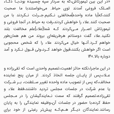
«در این بین‌ تیمورتاش‌،که به‌ سردار‌ سپه‌ چسبیده بود،بـا ذکـاء‌
المـلک فروغی آمدند توی حیاط. می‌خواستندبا ما صحبت
کنند،که‌[با ماده واحده‌]مخالفتی نـکنیم.جـرئت نـکردند‌ با‌ من
صحبت‌ کنند.علاء را خواهش‌ کردند‌،رفت‌ به‌ حیاط‌.در آنجا فروغی‌ و
تیمورتاش‌ اصـرار مـی‌کردند کـه‌ شما[علاء]علم مخالفت بلند
نکنید.علاء گفت دوستانم هرطریقه‌ای بروند من هم همان‌طور
خواهم‌ کـرد‌.آنـها‌ خیال می‌کردند علاء را که شخص محجوبی‌
است‌ اگر‌ خواهش‌ بکنند‌،قبول‌‌ خواهد کـرد،ولی قـبول نـکرد و آمد
دوباره بالا.»14
در این ماجرا،نکته حائز اهمیت،تصمیم واحدی است که تقی‌زاده و
عـلاء،پس از پایـان جلسه اتخاذ کردند‌. از میان پنج نماینده
مخالف،که پس از تصویب ماده واحده تغییر سـلطنت، بـر شـرکت
یا عدم شرکت در جلسات مجلس تردید داشتند،فقط علاء و
تقی‌زاده،تصمیم گرفتند که سمت‌ نـمایندگیشان‌ را در مـجلس
حفظ کرده،با حضور در جلسات آن،وظیفه نمایندگی را به پایان
رسانند.نمایندگان دیـگر هـم،کـه پیش‌تر رغبتی از خود برای