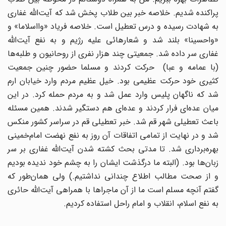
پراکنده شدیم. خلاصه خبر بین طلاب پخش شد که آیت‌الله غفاری
به شهادت رسیده و درس تعطیل است. خلاصه فریاد «وااسلاما» و
«واحسینا» بلند شد و شعارهائی علیه رژیم و به نفع آیت‌الله
غفاری سر داده شد. جمعیتی چند هزار نفری از روحانیون و طلبه‌ها
(با عمامه و عبا) حرکت کردند و مسلما حضور چنین جمعیت
کثیری خود حرکت عظیمی بود. خیل عظیم مردم وارد خیابان ارم
شد که ناگهان پلیس وارد عمل شد و به مردم حمله کرد. در این
میان عده‌ای فرار کردند و عده‌ای هم دستگیر شدند. همین مسئله
باعث تعطیلی شهر قم شد. خبر تعطیلی قم در سراسر کشور منکس
شد و در نهایت از تمامی اتفاقات آن روز به نفع نهضت امام‌خمینی
بهره‌برداری شد. تا مدتی بحث کشته شدن آیت‌الله غفاری بر سر
زبان‌ها بود. (البته ما در‌گذشت ایشان را به چشم خود ندیده بودیم
و از صحت مطالب اطلاع چندانی نداشتیم.) ولی همان‌طور که
گفتم آنچه مسلم است ما از آن ماجراها با همراهی آیت‌الله حائری
به نفع اسلام، انقلاب و امام راحل استفاده کردیم.