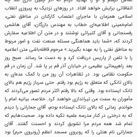
اتفاقاتی برایش خواهد افتاد. در روزهای نزدیک به پیروزی انقلاب
اسلامی همزمان با ماجرای اعتصاب کارکنان در مناطق نفتی،
امام‌خمینی اطلاعیه‌ای خطاب به مهندس بازرگان، آقای هاشمی
رفسنجانی و آقای کتیرائی نوشتند و در متن آن اطلاعیه سفارش
کردند که، «شما باید هماهنگی مسئله صنعت نفت و امور مربوط
به مناطق نفتی را به عهده بگیرید.» مرحوم قافله‌باشی متن اعلامیه
را با تلفن از پاریس دریافت کرد و به دست ما رساند. صبح روز
بعد راهپیمائی عظیمی در خیابان آذر قم بر پا شد. آن زمان در قم
حکومت نظامی بود. در تظاهرات آن روز من با کمک عده‌ای به
بالای تانکی که متعلق به رژیم بود رفتم. حتی سرباز رژیم هم بالای
تانک ایستاده بود. وقتی که بالا رفتم اکثر مردم تصور می‌کردند که
مأموران به سمت من تیراندازی خواهند کرد. خلاصه، بیانیه امام را
خواندم. زمانی که بالای تانک ایستاده بودم، آقای جمارانی را دیدم
که به درختی در کنار مدرسه علمیه تکیه داده بود. صحبت‌هایم که
تمام شد همه مردم مرا تشویق کردند و احسنت گفتند. آقای
جمارانی نام هتلی را که روبروی مسجد اعظم (روبروی حرم) بود