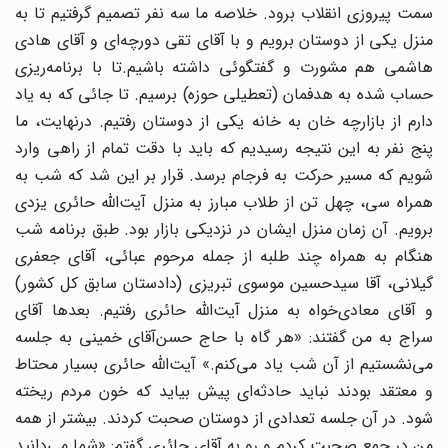
سمت پیروزی انقلاب برود. خلاصه ما سه نفر تصمیم گرفتیم تا به
منزل یکی از دوستان برویم و با آقای تقی دورچه‌ای و آقای هادی
هاشمی هم مشورت و گفتگوئی داشته باشیم.تا با برنامه‌ریزی
حساب شده‌ به هدفمان (تعطیلی حوزه) برسیم. تا جائی که به یاد
دارم از بازارچه خان به خانه یکی از دوستان رفتیم. در‌نهایت، ما
پنج نفر به این نتیجه رسیدیم که باید با دقت تمام از راهی وارد
شویم که مسیر حرکت به فرجام برسد. قرار بر این شد که شب به
همراه سی، چهل تن از طلاب مبارز به منزل آیت‌الله حائری یزدی
برویم. آن زمان منزل ایشان در نزدیکی بازار بود. طبق برنامه شب
هنگام به همراه چند طلبه از جمله مرحوم عبائی، آقای جعفری
گیلانی، آقا سید‌حسین موسوی تبریزی (دادستان سابق کل کشور)
و آقای معادی‌خواه به منزل آیت‌الله حائری رفتیم. بعدها آقای
سراج به من گفتند: «هر گاه با حاج حسن‌آقای خمینی به جلسه
می‌نشستیم از آن شب یاد می‌کنم.» آیت‌الله حائری بسیار محتاط
و معتقد بودند نباید حادثه‌ای پیش بیاید که خون مردم ریخته
شود. در آن جلسه تعدادی از دوستان صحبت کردند. بیشتر از همه
من در جمع صحبت کردم و رو به آقای حائری گفتم: «شما می‌دانید