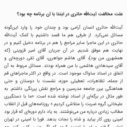
علت مخالفت آیت‌الله حائری در ابتدا با آن برنامه چه بود؟
آیت‌الله حائری انسان آرامی بود و چندان خود را وارد این‌گونه
مسائل نمی‌کرد. از طرفی هم ما قصد داشتیم با کمک آیت‌الله
حائری در این ماجرا سایر مراجع را هم در برنامه دخیل کنیم و در
نهایت هم موفق شدیم. در آن جریان آقای امیر قزوینی (که
همشهری من بود)، آقای هاشم جواهری، آقای تقی دورچه‌ای و
آقای سید‌هادی هاشمی با من همراه بودند. مسائل مربوط به آن
اتفاق در اسناد ساواک موجود است. در واقع در اکثر ماجراهای قم
از جمله، تظاهرات، تعطیلی حوزه، نشست با دوستان و حتی
هماهنگی بین جامعه مدرسین و مراجع نقش پررنگی داشتم. به
طور مثال در برگه‌ای از اسناد نوشته شده است: «ما با دستگیری
علیخانی گروه ضربت را متلاشی کردیم.» روزنامه‌های قبل از انقلاب
مطالب زیادی درباره من می‌نوشتند. به یاد دارم دوره‌ای که قرار بود
امینی روی کار بیاید و شاه را نجات بدهد. فورا با امینی در تهران
تماس گرفتم و او را تهدید کردم که اگر چنین کاری کند چه