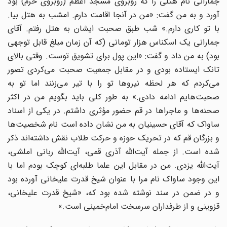
جمارانی نام هتلی را که روبروی مسجد اعظم (روبروی حرم) بود
آورد و به من گفت: «من در آنجا اقامت دارم. امشب به هتل بیا.
با تو کاری دارم.» شب طبق صحبت ایشان به هتل رفتم. آقای
جمارانی یک اسکناس هزار تومانی (که آن زمان مبلغ قابل توجهی
بود) به من داد و گفت: «این پول برای تشویق توست. وقتی بالای
تانک ایستاده بودی و در مقابل جمعیت صحبت می‌کردی تصور
می‌کردم که هر لحظه نیروها تو را با تیر می‌زنند اما تو به
صحبت‌هایم ادامه دادی.» به طور کلی باید بگویم من در اکثر
صحنه‌ها و ماجراها در قم حضور مؤثری داشتم. در یکی از اسناد
ساواک که آقای حسینیان به من نشان داده است نام شخصیت‌ها
و بزرگان قم که در تحریک حوزه و حرکت طلاب نقش داشته‌اند ذکر
شده است. از جمله آیت‌الله آذری قمی، آیت‌الله ربانی املشی،
آیت‌الله یزدی. من در مقابل این علما طلبه‌ای کوچک بودم اما با
این وجود ساواک نام مرا با عنوان شیخ قدرت علیخانی آورده بود
و در ضمن در سند نوشته شده بود که، «شیخ قدرت علیخانی،
قزوینی و از طرفداران سرسخت امام‌خمینی است.»