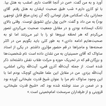
آورد و به من گفت: «من در آنجا اقامت دارم. امشب به هتل بیا.
با تو کاری دارم.» شب طبق صحبت ایشان به هتل رفتم. آقای
جمارانی یک اسکناس هزار تومانی (که آن زمان مبلغ قابل توجهی
بود) به من داد و گفت: «این پول برای تشویق توست. وقتی بالای
تانک ایستاده بودی و در مقابل جمعیت صحبت می‌کردی تصور
می‌کردم که هر لحظه نیروها تو را با تیر می‌زنند اما تو به
صحبت‌هایم ادامه دادی.» به طور کلی باید بگویم من در اکثر
صحنه‌ها و ماجراها در قم حضور مؤثری داشتم. در یکی از اسناد
ساواک که آقای حسینیان به من نشان داده است نام شخصیت‌ها
و بزرگان قم که در تحریک حوزه و حرکت طلاب نقش داشته‌اند ذکر
شده است. از جمله آیت‌الله آذری قمی، آیت‌الله ربانی املشی،
آیت‌الله یزدی. من در مقابل این علما طلبه‌ای کوچک بودم اما با
این وجود ساواک نام مرا با عنوان شیخ قدرت علیخانی آورده بود
و در ضمن در سند نوشته شده بود که، «شیخ قدرت علیخانی،
قزوینی و از طرفداران سرسخت امام‌خمینی است.»