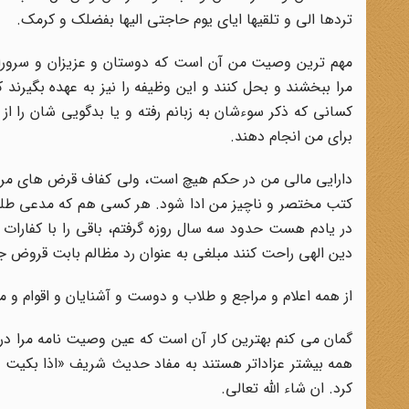
تردها الی و تلقیها ایای یوم حاجتی الیها بفضلک و کرمک.
مهم ترین وصیت من آن است که دوستان و عزیزان و سروران
مرا ببخشند و بحل کنند و این وظیفه را نیز به عهده بگیرند ک
کسانی که ذکر سوءشان به زبانم رفته و یا بدگویی شان را از
برای من انجام دهند.
دارایی مالی من در حکم هیچ است، ولی کفاف قرض های مرا
کتب مختصر و ناچیز من ادا شود. هر کسی هم که مدعی طلبی 
در یادم هست حدود سه سال روزه گرفتم، باقی را با کفارات آ
دین الهی راحت کنند مبلغی به عنوان رد مظالم بابت قروض جزئی
از همه اعلام و مراجع و طلاب و دوست و آشنایان و اقوام و 
گمان می کنم بهترین کار آن است که عین وصیت نامه مرا در 
همه بیشتر عزاداتر هستند به مفاد حدیث شریف «اذا بکیت 
کرد. ان شاء الله تعالی.