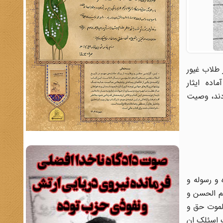
طلاب غیور
اده ایثار
ودند، وصیت
 و رسوله و
هم الحسن و
لموت حق و
ک اسئلک ان