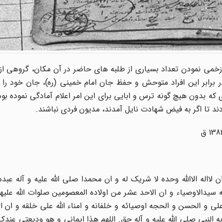
می نمودن تعداد بسیاری از طلبه های حاضر در آن مکان، گروهی از 
رابر این افراد متوحش و حفظ جان امام خمینی (ره)، جان خود را آم
ی که بدون هیچ گونه ترس و ابایی برای این امر اعلام آمادگی نموده ب
د تا اگر به فیض شهادت نایل آمدند، مدیون فردی نباشند.
ن لااله الاالله وحده لا شریک له و ان محمدا صلی الله علیه و آله عبده
یه سیدالاوصیاء و ان الاحد عشر من اولاده المعصومین صلوات الله علی
و الحسن و الحجه اوصیائه و خلفانه و امناء الله علی خلقه و ان ا
به النبی صلی الله علیه و آله حق. اللهم هذا ایمانی و هو ودیعتی عند