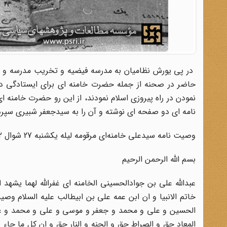
در پی یورش نظامیان به مدرسه فیضیه و تخریب مدرسه و زخ
حاضر در صحنه از جمله حضرت خامنه ای برای ایستادگی در ب
نمودن در راه پیروزی اسلام نمودند، از این رو حضرت خامنه ا
نامه ای دو صفحه ای نوشته و آن را به سیدجعفر شبیری سپردن
وصیت نامه سیدعلی خامنه‌ای مرقومه لیله یکشنبه 27 شوال 1382 ق
بسم الله الرحمن الرحیم
عبدالله علی بن جوادالحسینی الخامنه ای غفرالله لهما یشهد ا
خاتم الانبیا و ان ابن عمه علی بن ابیطالب علیه السلام وص
الحسین و علی و محمد و جعفر و موسی و علی و محمد و علی 
المعاد حق و الصراط حق و الجنه و النار حق و ان کل ما جاء 