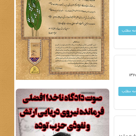
امه مطلب
امه مطلب
واب» مشهد