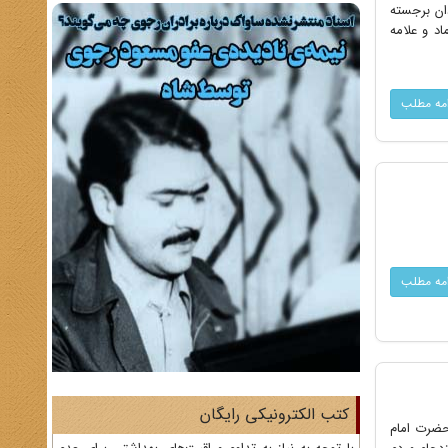
دان برجسته
د و علامه
امه مطلب
امه مطلب
کتب الکترونیکی رایگان
دۀ حضرت امام