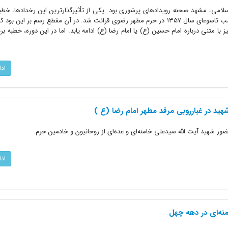
سلامی، مشهد صحنه رویدادهای پرشوری بود. یکی از تأثیرگذارترین این رخدادها، خطبه
توسط آیت الله سید علی خامنه‌ای در شب تاسوعای سال ۱۳۵۷ در حرم مطهر رضوی قرائت شد. در آن مقطع رسم بر ای
با متنی درباره امام حسین (ع) یا امام رضا (ع) ادامه یابد. اما در این دوره، خطبه 
اد
هید در غبارروبی مرقد مطهر امام رضا (ع )
ضور شهید آیت الله سیدعلی خامنه‌ای و عده‌ای از روحانیون و خادمین حرم
اد
نه‌ای در دهه چهل