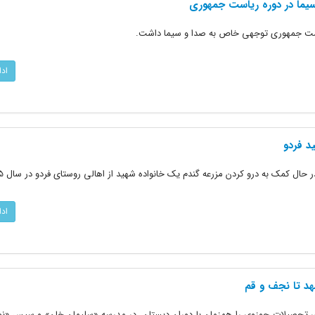
و سیما در دوره ریاست جمهوری
ریاست جمهوری توجهی خاص به صدا و سیما داشت.
اد
ید فردو
ر حال کمک به درو کردن مزرعه گندم یک خانواده شهید از اهالی روستای فردو در سال 1365
اد
هد تا نجف و قم
ای تحصیلات حوزوی را همزمان با دوران دبستان، در مدرسه «سلیمان خان» و سپس «ن