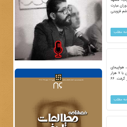
وران عبارت
شم قزوینی
امه مطلب
ه، هواپیمای
مسافربری ایرباس ایران (پرواز ۶۵۵) را که ۲۹۰ مسافر داشت، در آب‌های خلیج فارس هدف قرار داد. کاپیتان محسن رضائیان با ۷ هزار
ساعت سابقه پرواز، در حال اوج‌گیری از فرودگاه بندرعباس به مقصد دوبی بود که در مرکز کریدور بین‌المللی، مورد اصابت قرار گرفت. ۶۶
امه مطلب