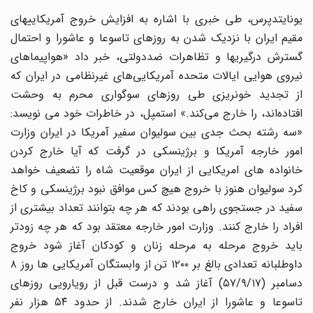
یونایتدپرس، طی خبری با اشاره به افزایش خروج آمریکاییهای
مقیم ایران با نزدیک شدن به روزهای تاسوعا و عاشورا و احتمال
گسترش درگیریها و تظاهرات ضددولتی، خبر داد «هواپیماهای
نیروی هوایی ایالات متحده آمریکایی‌های غیرنظامی در ایران که
از تجدید خونریزی طی روزهای سوگواری محرم به وحشت
افتاده‌اند، را خارج می‌کند.» استمپل، در خاطرات خود می نویسد:
«سه رشته بحث جدی بین سولیوان سفیر آمریکا در ایران وزارت
امور خارجه آمریکا و برژینسکی در گرفت که آیا خارج کردن
خانواده های امریکایی از ایران موقعیت شاه را تضعیف خواهد
کرد سولیوان هنوز با خروج هیچ کس موافق نبود برژینسکی و کاخ
سفید در جستجوی راهی بودند که هر چه بتوانند تعداد بیشتری از
افراد را خارج کنند. وزارت امور خارجه معتقد بود که هر چه زودتر
باید خروج مرحله به مرحله زنان و کودکان آغاز شود خروج
داوطلبانه تعدادی بالغ بر ۱۲۰۰ تن از وابستگان آمریکایی ها روز ۸
دسامبر (۵۷/۹/۱۷) آغاز شد و درست قبل از رویارویی روزهای
تاسوعا و عاشورا از ایران خارج شدند. از حدود ۵۴ هزار نفر