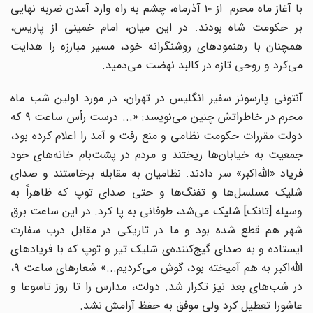
با آغاز ماه محرم از ۱۰ آذرماه، چشم به راه وارد آمدن ضربه نهایی
بر حکومت شاه بودند. در این میان، امام خمینی از پاریس،
همچنان با رهنمودهای روشنگرانه خود، مسیر مبارزه را هدایت
می‌کرد و روحی تازه در کالبد نهضت می‌دمید.
آنتونی پارسونز سفیر انگلیس در تهران، در مورد اولین شب ماه
محرم در خاطراتش چنین می‌نویسد: «... درست رأس ساعت ۹ که
دولت مقررات حکومت نظامی و منع رفت و آمد را اعلام کرده بود،
جمعیت به خیابان‌ها ریختند و مردم در پشت‌بام خانه‌های خود
فریاد «الله‌اکبر» سر دادند. نظامیان به مقابله برخاستند و صدای
شلیک مسلسل‌ها و تفنگ‌ها و حتی صدای توپ که ظاهراً به
وسیله [تانک‌] شلیک می‌شد، طوفانی به پا کرد. در این ساعت برق
شهر هم قطع شده بود و ما در تاریکی در مقابل درب سفارت
ایستاده و به صدای گیج‌کننده‌ی شلیک تیر و توپ که با فریادهای
الله‌اکبر به هم آمیخته بود، گوش می‌کردیم...» شعارهای ساعت ۹،
در شب‌های بعد نیز تکرار شد. دولت، مدارس را تا روز تاسوعا و
عاشورا تعطیل کرد ولی موفق به حفظ آرامش نشد.