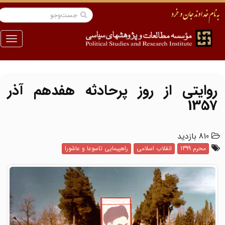
منو
روایتی از روز پرحادثه هفدهم آذر
1357
810 بازدید
محرم 1399
انقلاب اسلامی
راهپیمایی تاسوعا و عاشورا