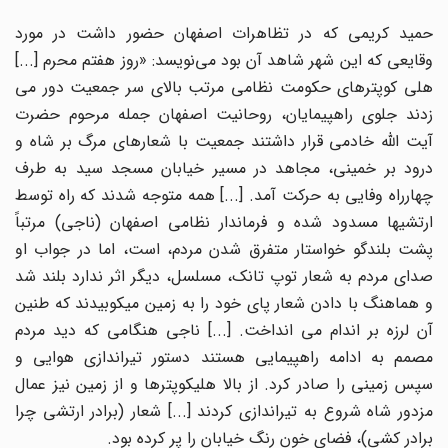
حمید کریمی که در تظاهرات اصفهان حضور داشت در مورد
وقایعی که این شهر شاهد آن بود می‌نویسد: «روز هفتم محرم [...]
هلی کوپترهای حکومت نظامی مرتب بالای سر جمعیت دور می
زدند جلوی راهپیمایان، روحانیت اصفهان جمله مرحوم حضرت
آیت الله خادمی قرار داشتند جمعیت با شعارهای مرگ بر شاه و
درود بر خمینی، مجاهد در مسیر خیابان مسجد سید به طرف
چهارراه وفایی به حرکت آمد. [...] همه متوجه شدند که راه توسط
ارتشیها مسدود شده و فرماندار نظامی اصفهان (ناجی) مرتباً
پشت بلندگو خواستار متفرق شدن مردم، است، اما در جواب او
صدای مردم به شعار توپ تانک، مسلسل، دیگر اثر ندارد بلند شد
و هماهنگ با دادن شعار پای خود را به زمین میکوبیدند که طنین
آن لرزه بر اندام می انداخت. [...] ناجی هنگامی که دید مردم
مصمم به ادامه راهپیمایی هستند دستور تیراندازی هوایی و
سپس زمینی را صادر کرد. از بالا هلیکوپترها و از زمین نیز عمال
مزدور شاه شروع به تیراندازی کردند [...] شعار (برادر ارتشی چرا
برادر کشی)، فضای خون رنگ خیابان را پر کرده بود.