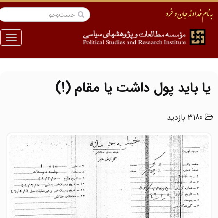
منو
یا باید پول داشت یا مقام (!)
3180 بازدید