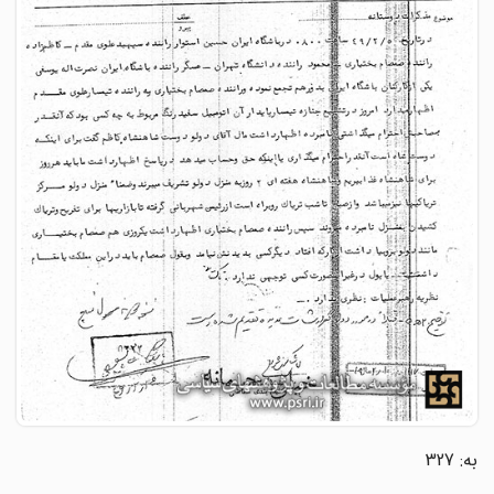
به: 327