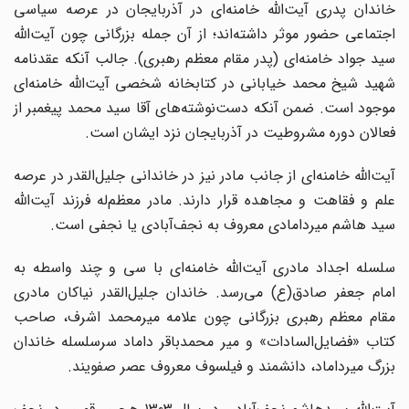
خاندان پدری آیت‌الله خامنه‌ای در آذربایجان در عرصه سیاسی
اجتماعی حضور موثر داشته‌اند؛ از آن جمله بزرگانی چون آیت‌الله
سید جواد خامنه‌ای (پدر مقام معظم رهبری). جالب آنکه عقدنامه
شهید شیخ محمد خیابانی در کتابخانه شخصی آیت‌الله خامنه‌ای
موجود است. ضمن آنکه دست‌نوشته‌های آقا سید محمد پیغمبر از
فعالان دوره مشروطیت در آذربایجان نزد ایشان است.
آیت‌الله خامنه‌ای از جانب مادر نیز در خاندانی جلیل‌القدر در عرصه
علم و فقاهت و مجاهده قرار دارند. مادر معظم‌له فرزند آیت‌الله
سید هاشم میردامادی معروف به نجف‌آبادی یا نجفی است.
سلسله اجداد مادری آیت‌الله خامنه‌ای با سی و چند واسطه به
امام جعفر صادق(ع) می‌رسد. خاندان جلیل‌القدر نیاکان مادری
مقام معظم رهبری بزرگانی چون علامه میرمحمد اشرف، صاحب
کتاب «فضایل‌السادات» و میر محمدباقر داماد سرسلسله خاندان
بزرگ میرداماد، دانشمند و فیلسوف معروف عصر صفویند.