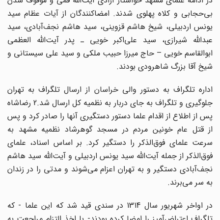
در ادامه علمای مشهد خواستار آزادی آیت‌الله قمی و موقوف شدن
بی‌حجابی و کلاه پهلوی شدند. امضاکنندگان از آیات عظام سید
یونس اردبیلی، شیخ هاشم قزوینی، سید هاشم نجف‌آبادی،‌ سید
عبدالله شیرازی، سید علی‌اکبر خویی ـ پدر آیت‌الله العظمی
ابوالقاسم خویی – حاج میرزا حبیب ملکی و سید علی سیستانی و
شیخ آقا بزرگ شاهرودی بودند.
اداره تلگراف به دستور والی خراسان از ارسال تلگراف به تهران
جلوگیری و تلگراف به جای دربار به نظمیه کل ارسال شد.2 رضاشاه
پس از اطلاع از اقدام علما دستور دستگیری آنها را صادر کرد و پس
از قتل عام خونین مردم در مسجد گوهرشاد نظمیه مشهد به
سرعت علمای فوق‌الذکر را دستگیر کرد. بر اساس اسناد، علمای
فوق‌الذکر از جمله آیت‌الله سید یونس اردبیلی و آیت‌الله سید هاشم
نجف‌آبادی دستگیر و به تهران اعزام می‌شوند و مدتی را در زندان
به سر می‌برند.
در اواخر شهریور سال 1314 در سندی قید شد که این علما - که
تلگراف اعتراض‌آمیز را امضا کرده بودند- با اخذ التزام مراجعت به