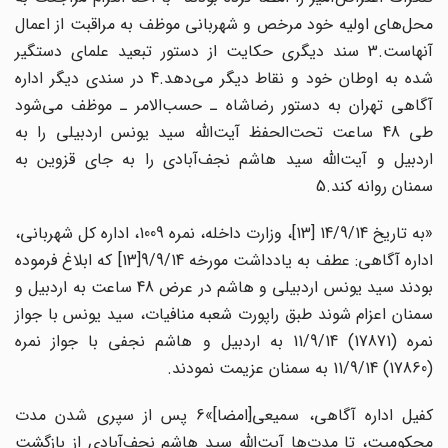
محل‌های اولیه خود مرخص و شهربانی موظف به مراقبت از اعمال
آنهاست.3 سند دیگری حکایت از دستور تبعید علمای دستگیر
شده به اوطان خود و نقاط دیگر می‌دهد.4 در سندی دیگر اداره
آگاهی تهران به دستور رضاشاه ـ حسب‌الامر ـ موظف می‌شود
طی 48 ساعت تحت‌الحفظ آیت‌الله سید یونس اردبیلی را به
اردبیل و آیت‌الله سید هاشم نجف‌آبادی را به جای قزوین به
سمنان روانه کند.5
«به تاریخ 14/9/14 [13]، وزارت داخله، نمره 1009، اداره کل شهربانی،
اداره آگاهی: عطف به یادداشت مورخه 9/9/14[13] که ابلاغ فرموده
بودند سید یونس اردبیلی و هاشم در عرض 48 ساعت به اردبیل و
سمنان اعزام شوند طبق راپورت شعبه منافیات، سید یونس با جواز
نمره (17871) 11/9/14 به اردبیل و هاشم نجفی با جواز نمره
(17860) 11/9/14 به سمنان عزیمت نمودند.
کفیل اداره آگاهی، سمیعی[امضا]»6 پس از سپری شدن مدت
محکومیت، تا مدت‌ها آیت‌الله سید هاشم نجف‌آبادی از بازگشت