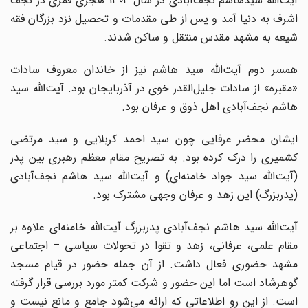
آیت‌الله سیدهاشم نجف‌آبادی در سال 1303 هجری قمری در نجف
اشرف به دنیا آمد و پس از طی مقدمات و تحصیل نزد بزرگان فقه
شیعه به مشهد مقدس منتقل و ساکن شدند.
همسر دوم آیت‌الله سید هاشم نیز از خاندان معروف سادات
«مقبره» از سادات جلیل‌القدر خوی در آذربایجان بود. آیت‌الله سید
هاشم نجف‌آبادی اهل ذوق و عرفان بود.
ایشان محضر عرفایی چون سید احمد کربلایی و سید مرتضی
کشمیری را درک کرده بود. به تصریح مقام معظم رهبری بین پدر
(آیت‌الله سید جواد خامنه‌ای) و آیت‌الله سید هاشم نجف‌آبادی
(پدربزرگ) ‌این زهد و عرفان وجهی مشترک بود.
آیت‌الله سید هاشم نجف‌آبادی پدربزرگ آیت‌الله خامنه‌ای علاوه بر
مقام علمی، عرفانی، زهد و تقوا در تحولات سیاسی – اجتماعی
مشهد حضوری فعال داشت. از آن جمله حضور در قیام مسجد
گوهرشاد است اما این حضور و شرکت کمتر مورد بررسی قرار گرفته
است. از این رو اطلاعاتی که ارائه می‌شود جامع و مانع نیست و