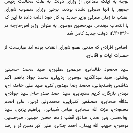
توجه به اینکه تعدادی از وزرای دولت به علت مخالفت رئیس
جمهور با آنها معرفی نشده بودند، برخی وزرای منصوب شورای
انقلاب تا زمان معرفی وزیر جدید به کار خود ادامه داده تا این که
با انتخاب مهندس میرحسین موسوی به عنوان وزیر امورخارجه در
14/4/1360 دولت جدید کامل شد.
اسامی افرادی که مدتی عضو شورای انقلاب بوده اند عبارتست از
حضرات آیات و آقایان:
سید محمود طالقانی، مرتضی مطهری، سید محمد حسینی
بهشتی، سید عبدالکریم موسوی اردبیلی، محمد جواد باهنر، اکبر
هاشمی رفسنجانی، محمد رضا مهدوی کنی، سید علی خامنه ای،
مهدی بازرگان، کریم سنجابی، سید احمد صدر حاج سید جوادی،
یدالله سحابی، مصطفی کتیرایی، محمدولی قرنی، علی اصغر
مسعودی، عزت الله سحابی، عباس شیبانی، ابراهیم یزدی، سید
ابوالحسن بنی صدر، صادق قطب زاده، حسن حبیبی، میرحسین
موسوی، حبیب الله پیمان، احمد جلالی، علی اکبر معین فر و رضا