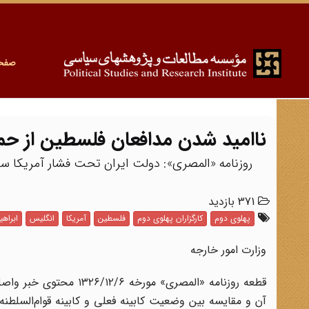
صفح
ناامید شدن مدافعان فلسطین از حمایت
روزنامه «المصری»: دولت ایران تحت فشار آمریکا 
371 بازدید
پهلوی دوم
کارگزاران پهلوی دوم
فلسطین
آمریکا
انگلیس
ابراه
وزارت امور خارجه
قطعه روزنامه «المصری» م
آن و مقایسه بین وضعیت کابینه فعلی و کابینه قوام‌السلطن