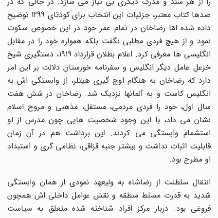
را از هر سند و مدرک دیگری بی نیاز می سازد. در حالی که در
صدها کتاب معتبر، جزئیات این انتخاب برای کودتای 1299 توضیح
داده شده امّا رضاخان در تمام عمر خود در این خصوص سکوت
نمود و از هیچ فردی مطلبی نگفت بلکه همواره خود را در مقابل
انگلیسی ها معرفی کرد. اعلام بطلان قرارداد 1919، دستگیری شیخ
خزعل عامل دیگر انگلیس و سفرنامه خوزستان دلالت بر این امر
دارد که رضاخان به هنگام اوج گیری هیتلر، از وابستگی اش به
انگلیس کاست و به آلمانها نزدیک شد. رضاخان در شش هفت
سال اول، خود را فردی مردمی، مستقل، مذهبی و مروج اسلام
نشان می داد، با این وجود شخصیت هایی چون مدرس از او
استشمام وابستگی می کردند. این برداشت هم در آن زمان
قابلیت اثبات نداشت و بیشتر جنبه قزاقی، نظامی گری و استبداد
او مطرح بود.
انتقال سلطنت از رضاشاه به ولیعهد نمودی از همان وابستگی
شدید به قدرت مسلط منطقه و نقش عوامل داخلی اش همچون
فروغی بود. دربار مرکز افراد شناخته شده متعلق به سیاست