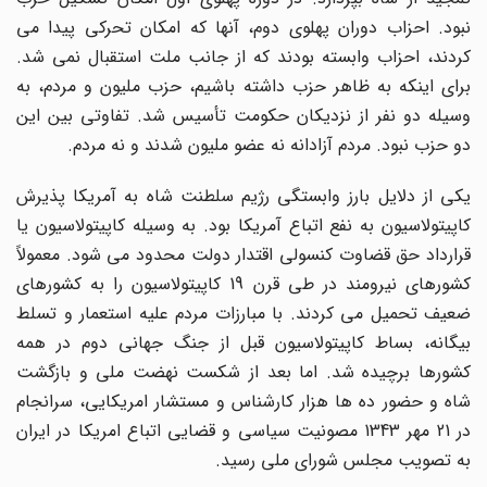
نبود. احزاب دوران پهلوی دوم، آنها که امکان تحرکی پیدا می
کردند، احزاب وابسته بودند که از جانب ملت استقبال نمی شد.
برای اینکه به ظاهر حزب داشته باشیم، حزب ملیون و مردم، به
وسیله دو نفر از نزدیکان حکومت تأسیس شد. تفاوتی بین این
دو حزب نبود. مردم آزادانه نه عضو ملیون شدند و نه مردم.
یکی از دلایل بارز وابستگی رژیم سلطنت شاه به آمریکا پذیرش
کاپیتولاسیون به نفع اتباع آمریکا بود. به وسیله کاپیتولاسیون یا
قرارداد حق قضاوت کنسولی اقتدار دولت محدود می شود. معمولاً
کشورهای نیرومند در طی قرن 19 کاپیتولاسیون را به کشورهای
ضعیف تحمیل می کردند. با مبارزات مردم علیه استعمار و تسلط
بیگانه، بساط کاپیتولاسیون قبل از جنگ جهانی دوم در همه
کشورها برچیده شد. اما بعد از شکست نهضت ملی و بازگشت
شاه و حضور ده ها هزار کارشناس و مستشار امریکایی، سرانجام
در 21 مهر 1343 مصونیت سیاسی و قضایی اتباع امریکا در ایران
به تصویب مجلس شورای ملی رسید.