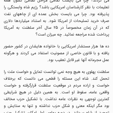
می کردند؟ چرا می بایست تمامی مراحل نظامی کشور، همه
تعلیمات با نظر کارشناسان امریکایی باشد؟ رژیم شاه وابستگی را
پذیرفته بود. چرا می بایست بخش عمده ای از چاههای نفت
صرف خرید تسلیحات از امریکا شود. به استناد میلیاردها دلاری
که در آن زمان مخصوصاً در 25 سال آخر سلطنت به آمریکا
پرداخت شده مراجعه نمائید. چه میزان است؟
ده ها هزار مستشار امریکایی با خانواده هایشان در کشور حضور
یافته و با قانون خاصی از مصونیت استفاد می کردند و هرگونه
عمل مجرمانه آنها غیر قابل تعقیب بود.
سلطنت پهلوی به هیچ وجه نمی توانست تمایل و خواست ملت را
تحمل کند. شاه این مسئله را قطعی می دانست که برخلاف
خواست و اراده مردم در موقعیت سلطنت قرارگرفته و خواست
واقعی عامه، سقوط او است. به همین دلیل در هیچ شرایطی
کمترین توجهی به نظرات عامه نداشت. با تشکیل حزب مخالف
بود مگر اینکه معنی و شکل حزب نداشته و تنها به ستایش و
تمجید از شاه بپردازد. در دوره پهلوی اول امکان تشکیل حزب