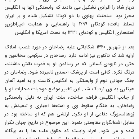
دربار شاه را افرادی تشکیل می دادند که وابستگی آنها به انگلیس
محرز بود. سلطنت پهلوی با دو کودتا تشکیل شده و بر ایران
تسلط یافت؛ کودتای 1299 با راهنمایی و هدایت امپراطوری
استعماری انگلیس و کودتای 1332 به دست امریکا و انگلیس.
بعد از شهریور 1320 شکایاتی علیه رضاخان در مورد غصب املاک
ارایه شد که تاکنون نیز ادامه دارد. رضاخان در سرکوبی مخالفین و
حتی در نابودی کسانی که در رساندن او به قدرت نقش داشتند،
درنگ نکرد. کافی است از پزشک احمدی نامبرده شود. رضاخان در
جنگ جهانی دوم از وابستگی به انگلیس کاست و به امید آلمان
هیتلری به وی نزدیک شد. این تغییر موضع موجبات مجازات او را
از جانب انگلیس فراهم ساخت، ملت ایران به دلیل وابستگی
رضاخان، به هنگام سقوط وی و استعفا اجباری و تبعیدش به
ژوهانسبورگ دفاعی از او نکرد. ارتشی هم که او ساخته بود در
مقابل اشغالگران مقاومتی ننمود. این موضوع در تاریج جهان تکرار
شده و می شود. افراد وابسته که حقوق ملت ها را به بیگانه