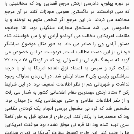
در دوره پهلوی، دادرسی ارتش مرجع قضایی بود که مخالفینی را
که نمی توانستند در داگستری عمومی مجازات کنند در آن مرجع
محاکمه می کردند. در این مرجع اگر شخص متهم به توطئه و یا
جاسوسی می شد مستحق مجازات سنگینی بود، امّا چنانچه
مقامات امریکایی دخالت می کردندو آزادی او را می خواستند شاه
دستور آزادی وی را صادر می داد. به طور مثال موضوع سرلشگر
قره نی از این دست مطالب است. فردوست در این خصوص می
گوید که سرهنگ قره نی از افسرانی بود که در کودتای 28 مرداد 32
شرکت کرد و سپس به اعتماد فوق العاده امریکا به او با درجه
سرلشگری رئیس رکن 2 ستاد ارتش شد. در آن زمان ساواک وجود
نداشت و شهربانی هم از نظر اطلاعات ضعیف بود. در این شرایط
رکن 2 ستاد ارتش مهمترین مقام اطلاعاتی کشور به شمار می رفت
و از نظر اطلاعات نظامی و حتی غیرنظامی یکه تاز میدان بود.
مشخص شد که قره نی مشغول بررسی انجام یک کودتای نظامی
بود که محمدرضا را برکنار کند. این طرح از مدتها قبل به طور کاملاً
سری تهیه شده بود امّا قره نی موفق نشده بود موافقت امریکایی
ها را جلب کند. این طرح توسط سفارت آمریکا در تهران هدایت