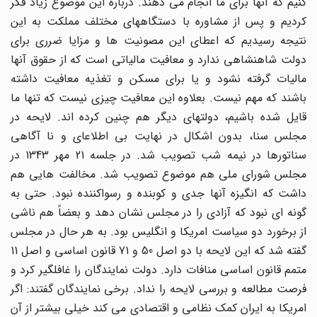
کنیم که آنها برای ما انجام می دهند. درباره این موضوع زیاد فکر
کردیم و پس از مشاوره با دستگاههای مختلف مملکت به این
نتیجه رسیدیم که اعطای این مصونیت ها و مزایا ضرری برای
دولت شاهنشاهی ندارد و معافیت مالیاتی است که از حقوق آنها
مالیات گرفته نشود و یا برای مسکن و تغذیه معافیت داشته
باشند که مهم نیست. بعلاوه این معافیت چیزی نیست که تنها ما
قایل شده باشیم، دولتهای دیگر هم چنین کرده اند. لایحه در
مجلس سنا، بدون اشکال در نهایت بی اطلاعای و نا آگاهی
سناتورها در نیمه شب تصویب شد. در جلسه 21 مهر 1343 در
مجلس شورای ملی هم موضوع تصویب شد. مخالفت هایی هم
داشت که انگیزه آنها جدی و کوبنده و رسواکننده نبود. حتی به
گونه ای نبود که آزادی را در مجلس نشان دهد و بعضاً هم ناشی
از برخورد دو سیاست امریکا و انگلیس بود. به هر حال در مجلس
گفته شد که این لایحه با دو اصل 50 و 71 قانون اساسی و اصل 11
متمم قانون اساسی منافات دارد. دولت نمایندگان را غافلگیر کرد و
فرصت مطالعه و بررسی لایحه را نداد. برخی نمایندگان گفتند: اگر
امریکا به ایران کمک نظامی و اقتصادی می کند خیلی بیشتر از آن