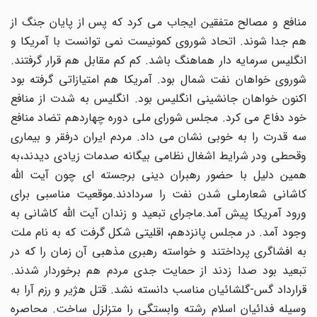
منافع و مصالح متفقین ایجاب می کرد که پس از پایان جنگ از
هم جدا شوند. اتحاد شوروی کمونیست نمی توانست با آمریکا و
انگلیس سرمایه دار هماهنگ باشد. کم کم مقابل هم قرار گرفتند.
شوروی خواهان نفت شمال بود. آمریکا هم امتیازاتی گرفته بود
اکنون خواهان جانشینی انگلیس بود. انگلیس به شدت از منافع
خود دفاع می کرد. مجلس شورای ملی دوره چهاردهم تضاد منافع
سه قدرت را به خوبی نشان می داد. مردم ایران درفقر و بیماری
وقحطی ودر شرایط اشغال نظامی بیگانه صدمات زیادی دیدند،به
همین دلیل با حضور رهبران دینی برجسته ای چون آیت الله
کاشانی شعارملی شدن نفت را سردادند.موقعیت مناسبی برای
ورود آمریکا پیش آمد.ماجرای تبعید و زندان آیت الله کاشانی به
وجود آمد. در مجلس پانزدهم، اقلیتی شکل گرفت که به نام ملت
به افشاگری پرداختند و خواسته رهبری مذهبی آن زمان را که در
تبعید بود صدا زدند از حمایت جدی مردم هم برخوردار شدند.
قرارداد گس-گلشائیان مناسب دانسته نشد. قتل هژیر و رزم آرا به
وسیله فدائیان اسلام رشته وابستگی را متزلزل ساخت. محاصره