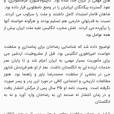
های مهمی از ایران جدا شده بود. کاپیتولاسیون، فراماسونری، و
نفوذ گسترده بیگانگان ایرانیان را در وضع نامطلوبی قرار داده بود.
شاهان قاجار استبداد کامل داشتند و ملت را سرکوب می کردند.
نسبت به قدرتهای خارجی هم تسلیم بودند و هرگونه خواسته آنها
را برآورده می کردند. نقش مخرب انگلیس علیه ملت ایران بیش از
همه عوامل بود.
توضیح داده شد که شناسایی رضاخان برای زمامداری و سلطنت
خواست امپراطوری انگلیس بود. قبل از مشروطیت، اردشیر جی
برای مأموریت بسیار مهمی به ایران اعزام شد و تا پایان عمر
خدمات ارزنده ای به انگلستان داشت. بعد از او هم فرزندش شاپور
جی در بخشی از سلطنت محمدرضا یاور و راهنما بود. هنوز
مطالعات تاریخی و اجتماعی کافی در مورد این پدر و پسر صورت
نگرفته است. وصیت نامه او 35 سال پس از مرگش انتشار یافت
و در زمان انتشار نه صدمه ای به رضاخان وارد آورد و نه به
انگلستان.
شاید در دوران سلطنت پهلوی و حتی پس از پیروزی انقلاب