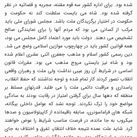
شده بود. برای اداره کشور سه قوه مقننه، مجریه و قضائیه در نظر
گرفته شده بود. شاه می بایست سلطنت کند نه حکومت و
حکومت در اختیار برگزیدگان ملت باشد. مجلس شورای ملی باید
مرکب از کسانی می بود که مردم آنها را برای نمایندگی صالح
تشخیص می دهند. دولت باید مورد اعتماد کامل مجلس می بود،
همه قوانین کشور باید در چهارچوب موازین اسلامی وضع می شد.
دین رسمی کشور اسلام و مذهب جعفری اثنی عشری اعلام شده
بود و شاه نیز بایستی مروج مذهب می بود. مقررات قانون
اساسی در شرایط آن روز عیبی نداشت ولی ملت و رهبران واقعی
انقلاب تصور کردند کار تمام شده و توجه نداشتند که حفظ انقلاب،
پاسداری و مراقبت دائمی ملت را می طلبد. قدرتهای مسلط بر
منطقه که دهها سال برای گرفتن امتیاز در رقابت بودند به سادگی
مواضع خود را ترک نکردند. توجه نشد که عوامل داخلی بیگانه،
شبکه های فراماسونری، سابقه باقیمانده از کاپیتولاسیون و صدها
میکروب به جا مانده، در فرصت مناسب شرایط را عوض خواهند
کرد. شاید علت عمده نتیجه خلاف انتظار، تفرق و اختلاف به جای
وحدت و استحکام بود. به علاوه بازگشت عناصر کلیدی دوره