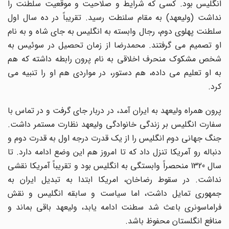
انگلیس بود. کسی که شرایط و صلاحیت و موقعیت سلطنت را
نداشت (ولیعهد) به مقام سلنطت رسید. تقریباً در ده سال اول
سلطنت پهلوی دوم، رجال وابسته به انگلیس به جای شاه و به نام
او تصمیم می گرفتند. محمدرضا از زمان تحصیل در سوئیس به
شخص مشکوک منحرف اخلاقی به نام پرون رابطه داشته که هم
به او تعلیم می داده، هم دستور، در مواردی هم او را تنبیه می
کرد.
پرون همراه ولیعهد به ایران آمد، در دربار جای گرفت و در تماس با
سفارت انگلیس بر زندگی خانوادگی ولیعهد نظارت مستمر داشت.
جنگ جهانی دوم انگلیس را از یک قدرت درجه اول به قدرت دوم و
دنباله رو آمریکا تنزل داد که تا امروز هم این وضع ادامه دارد. تا
سال 1320 منحصراً وابستگی به انگلیس بود و تقریباً آمریکا نقشی
نداشت. در سقوط رضاخان، امریکا ابتدا به تبدیل ایران به
جمهوری تمایل داشت، اما سیاست و سابقه انگلیس و نقش
فراماسونری باعث شد سطنت ادامه یابد، ولیعهد باقی بماند و
منافع انگلستان محفوظ باشد.