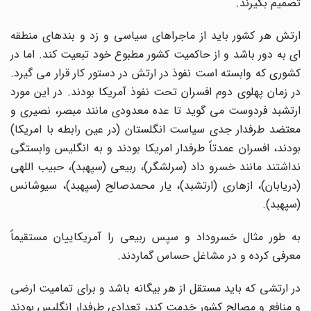
تصمیم بگیرند.
ارتش هر کشور باید از ماجراهای سیاسی و زد و بندهای منطقه
ای به دور باشد و از حاکمیت کشور مطبوع خود تبعیت کند. اما در
کشوری که وابسته است نفوذ در ارتش در دستور کار قرار می گیرد.
در زمان پهلوی دوم افسران تحت نفوذ آمریکا بودند. در این مورد
ارتشبد فردوست می گوید تا عده معدودی مانند مبصر، نصیری و
معتضد طرفدار جدی سیاست انگلستان (در عین رابطه با امریکا)
بودند، افسران عمدتاً طرفدار امریکا بودند و به انگلیس وابستگی
نداشتند مانند خسرو داد (سرلشگر)، ربیعی (سپهبد)، حبیب اللهی
(دریابان)، ازهاری (ارتشبد)، یار محمدصالح (سپهبد)، سیوشانس
(سپهبد).
به طور مثال خسروداد و سپس ربیعی را آمریکاییان مستقیماً
معرفی کرده و در مشاغل حساس گماردند.
در ارتشی که باید مستقل از هر بیگانه باشد و برای تمامیت ارضی
و منافع و مصالح کشور خدمت کند، تعدادی طرفدار انگلیس بودند