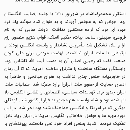
فروخته اند پس از مدتی به زباله دان تاریخ فرستاده شده اند.
استقرار محمدرضاشاه در شهریور 1320 با جلب رضایت انگلستان
بود. جوانی که به مجلس آوردند و به عنوان شاه سوگند یاد کرد
مهره ای بود که اراده مستقلی نداشت. دولت هایی که به نام
فروغی، سهیلی، ساعد، بیات، حکیم الملک، قوام، هژیر، منصور، رزم
آرا و علاء تشکیل شد مأمورین نشاندار و وابسته انگلیس بودند و
ارتباطی با ملت ایران نداشتند. نهضت مردمی برای ملی کردن
صنعت نفت که رهبری اصلی آن به دست آیت الله کاشانی بود،
وابستگی دستگاه سلطنت را متزلزل ساخت. امریکا که تا آن زمان
در خاورمیانه حضور جدی نداشت به عنوان میانجی و ظاهراً به
ادعای حمایت از حقوق ملت ایران! وارد معرکه شد. مطالبات ملت
ایران جدی بود. تهدیدات سیاسی، اقتصادی و نظامی انگلیس بلا
اثر شده بود و شاه وابسته هم مجبور به فرار از کشور شد. کودتای
دیگری که در امریکا و انگلیس هماهنگ شده بود اجرا شد. در این
دوره مهره ها و عوامل اطلاعاتی انگلیس امریکا در ایران زیاد قابل
تفکیک نبودند. شاید بعضی افراد خود نمی دانستند پیوندشان با