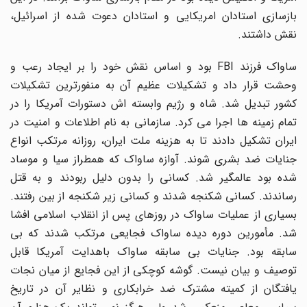
بازسازی استادان امریکایی و استادان دعوت شده از اسرائیل،
نقش داشتند.
ساواک فرزند FBI بود و اساس نقش خود را بر ایجاد رعب و
وحشت قرار داد و تشکیلات عظیم آن به منفورترین تشکیلات
کشور تبدیل شد. شاه و رژیم وابسته اش دستورات آمریکا را در
تمام زمینه ها اجرا می کرد. سازمانی به نام اطلاعات و امنیت در
ایران تشکیل دادند تا به هزینه ملت ایران، روزانه مرتکب انواع
جنایات ضد بشری شوند. آوازه ساواک که همطراز سیا و موساد
شده بود عالمگیر شد. کسانی را بدون دلیل ربودند و به قتل
رساندند. کسانی شکنجه شدند و کسانی زیر شکنجه از بین رفتند.
بسیاری از عملیات ساواک در روزهای پس از انقلاب اسلامی افشا
شد. مأمورین دوره دیده ساواک فجایعی مرتکب شدند که بی
سابقه بود. جنایات بی سابقه ساواک باهدایت آمریکا قابل
توصیف و بیان نیست. گوشه کوچکی از این فجایع از میان نجات
یافتگان از کمیته مشترک ضد خرابکاری و نظایر آن در تاریخ