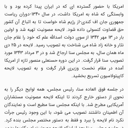
امریکا با حضور گسترده ای که در ایران پیدا کرده بود و با
وابستگی که شاه به امریکا داشت، در سال 1340-دوران ریاست
جمهوری جان اف کندی-از رژیم شاه خواست تا به اتباع آن کشور
حق قضاوت کنسولی داده شود. لایحه مصونیت تهیه شد و اولین
بار در 13 مهر 1342 از سوی دولت اسدالله علم که خود را غلام جان
نثار و خانه زاد شاه می شناخت به تصویب رسید. لایحه در 25 دی
ماه همان سال، به مجلس سنا ارجاع شد و در 3 مرداد 1343 مورد
تصویب سنا قرار گرفت. در این دوره حسنعلی منصور تازه از امریکا
آمده در مقام نخست وزیری قرار گرفت و به تصویب لایحه
کاپیتولاسیون تسریع بخشید.
در جلسه فوق العاده سنا، رئیس مجلس، همه لوایح دیگر را به
نحوی از دستور خارج کردند تا اینکه لایحه مصونیت مستشاران
آمریکایی مطرح شد. با اینکه مجلس سنا مطیع است و نمایندگان
آن اطمینان داشتند تصویب می شود، با این وجود رئیس جرأت
نکرد نام لایحه را ببرد و فقط به دستور مختصر مجلس بنده کرد.
در جلسه مجلس سنا بعد از اینکه لایحه مصونیت امریکاییها بدون