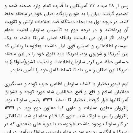
پس از 28 مرداد 32 آمریکایی با قدرت تمام وارد صحنه شده و
تصمیم گرفتند ایران را به عنوان پایگاه اصلی خود در منطقه حفظ
کنند، در درجه اول به ایجاد دستگاه ضد اطلاعات ارتش و تقویت
آن پرداختند و در درجه دوم به تأسیس سازمان امنیت اقدام
کردند. اگر ایران می بایست پایگاه اصلی امریکا باشد، به یک
سیستم اطلاعاتی و امنیتی قوی نیاز داشت. بعلاوه با رقابتی که
بین آمریکا و شوروی بود، امریکا باید تفوق خود را در این منطقه
حساس حفظ می کرد. سازمان اطلاعات و امنیت کشور(ساواک) به
امریکا این امکان را می داد تا تسلط کامل خود را تأمین نماید.
تیم تیمور بختیار با کشف سازمان نظامی حزب توده و دستگیری
فدائیان اسلام و قلع و قمع مخالفین شاه مورد توجه و تشویق
آمریکائیها قرار گرفت. بختیار تا اسفند 1339 رئیس ساواک بود.
پاکروان معاون عملیات و علوی کیا معاون دوم بود. در 1339
پاکروان رئیس ساواک شد. علوی کیا قائم مقام او شد. اشکالاتی
در کار ساواک وجود داشت. فردوست با دوره های متعددی که در
امریکا و انگلیس دیده بود در مقام بازسازی ساواک برآمد. در این