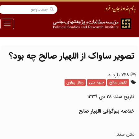
منو
تصویر ساواک از اللهیار صالح چه بود؟
728 بازدید
اللهیار صالح
جبهه ملی
رجال پهلوی
تاریخ سند: 28 دی 1339
خلاصه بیوگرافی اللهیار صالح
متن سند: