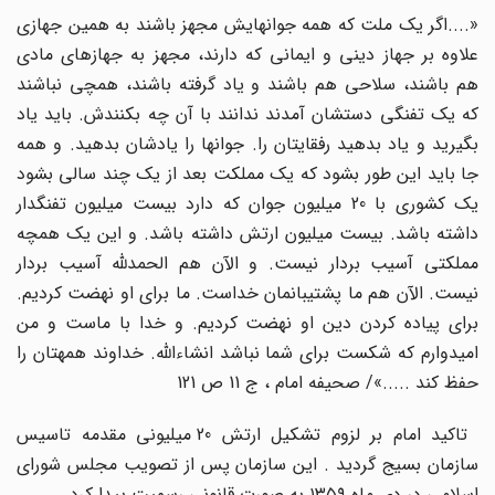
«....اگر یک ملت که همه جوانهایش مجهز باشند به همین جهازی
علاوه بر جهاز دینی و ایمانی که دارند، مجهز به جهازهای مادی
هم باشند، سلاحی هم باشند و یاد گرفته باشند، همچی نباشند
که یک تفنگی دستشان آمدند ندانند با آن چه بکنندش. باید یاد
بگیرید و یاد بدهید رفقایتان را. جوانها را یادشان بدهید. و همه
جا باید این طور بشود که یک مملکت بعد از یک چند سالی بشود
یک کشوری با 20 میلیون جوان که دارد بیست میلیون تفنگدار
داشته باشد. بیست میلیون ارتش داشته باشد. و این یک همچه
مملکتی آسیب بردار نیست. و الآن هم الحمدللّه‏ آسیب بردار
نیست. الآن هم ما پشتیبانمان خداست. ما برای او نهضت کردیم.
برای پیاده کردن دین او نهضت کردیم. و خدا با ماست و من
امیدوارم که شکست برای شما نباشد ان‏شاءاللّه‏. خداوند همه‏تان را
حفظ کند .....»/ صحیفه امام ، ج 11 ص 121
تاکید امام بر لزوم تشکیل ارتش 20 میلیونی مقدمه تاسیس
سازمان بسیج گردید . این سازمان پس از تصویب مجلس شورای
اسلامی در دی ماه ۱۳۵۹ به صورت قانونی رسمیت پیدا کرد.