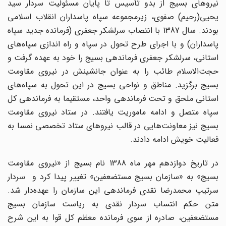
نیروهای بسیج از بدو تأسیس تا پایان مسئولیت سردار سید
یحیی(رحیم) صفوی، زیرمجموعه سپاه پاسداران انقلاب اسلامی
بودند. سال 1387 با انتصاب سرلشکر جعفری (فرمانده جدید سپاه
پاسداران) و با اجرای طرح تحول در سپاه و راه اندازی سپاه‌های
استانی، سرلشکر جعفری فرماندهی بسیج را خود به عهده گرفت و
حجت‌الاسلام طائب را به عنوان جانشینش در نیروی مقاومت
بسیج برگزید. مناطق و نواحی بسیج در این تحول به سپاه‌های
استانی ملحق و تحت فرماندهی واحد، مستقیما به فرماندهی کل
سپاه متصل و ادامه ماموریت یافتند. در ستاد نیروی مقاومت
بسیج نیز معاونت‌هایی در قالب نیروهای ستاد تخصصی نمسا به
فعالیت خویش ادامه دادند.
در تاریخ دوازدهم مهر ماه 1388 نام بسیج از «نیروی مقاومت
بسیج» به «سازمان بسیج مستضعفین» تغییر پیدا کرد و سردار
سرتیپ محمدرضا نقدی فرماندهی این سازمان را عهده‌دار شد.
متن حکم انتساب سردار نقدی به ریاست سازمان بسیج
مستضعفین، صادره از سوی فرمانده معظم کل قوا به این شرح