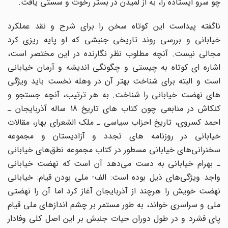
چو سرو ایستاده را، به از لمیدن در بستر رخوت و سستی یافت.
ناگفته پیداست این کوتاه سخن را برای شرح و نقد عملکرد
خیابانی و بررسی روند تاریخی جنبشی که او پایه ریزی کرد
مجالی نیست. آنچه مطلوب نظر نگارنده در این مختصر است،
اشاره ای کوتاه به چیستی و چگونگی اندیشه و آرمان خیابانی
است و البته برای شناخت بهتر آن در وهله نخست باید ویژگی
های نهضت خیابانی را شناخت. به هر ترتیب، آنچه جستجو و
کنکاش در منابعی چون کتاب های تاریخ 18 ساله آذربایجان ـ
احمد کسروی، تاریخ احزاب سیاسی ـ ملک الشعرای بهار، مقالات
خیابانی در روزنامه های تجدد و آزادیستان و مجموعه
سخنرانی‌های خیابانی مسطور در کتاب مجموعه نطق‌های خیابانی
ـ بهرام خیابانی به دست می‌دهد آن است که نهضت خیابانی
واجد ویژگی‌های ذیل بوده است: الف- ملی بودن قیام: خیابانی
نهضت خویش را هرچند از آذربایجان آغاز کرد اما آن را نهضتی
ملی و سراسری خواند، به طور مستمر بر چشم اندازهای ملی قیام
پای فشرد و در طول دوران حیات جنبش بر این اصل کلی وفادار