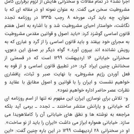
اجرا نشد» در تمام مقالات و سخنرانی هایش از لزوم برقراری کامل
مشروطیت سخن می گفت. به عنوان نمونه او در مقاله ای که با
عنوان، چه باید کرد، مورخه 8 رجب 1335 در روزنامه تجدد
نگاشت، خواستار احیای مشروطیت شد و با اشاره به اصل هفتم
قانون اساسی گوشزد کرد: «باید اصول و قوانین مقدس مشروطیت
به مجرای خود بیفتد و باید قانون اساسی را از گرد و غباری که به
رویش نشانده اند بیرون آورد.» گواه دیگر بر صدق این دعوی،
سخنرانی خیابانی 16 اردیبهشت 1299 است که در قسمتی از
سخنانش چنین ایراد کرد: «در تطبیق قانون اساسی و از قوه به
فعل آوردن رژیم مشروطی، با نهایت صبر و ثبات، پافشاری
خواهیم نشست و ایران را با قوانین و اصول مطابق با عقاید و
نظرات عصر حاضر اداره خواهیم نمود».
و- تلاش برای نوسازی ایران: این مفهوم نه تنها از اسم روزنامه ای
که خیابانی و یارانش منتشر ساختند ـ تجدد ـ برمی آید بلکه
مراجعه به نوشته ها و نطق های خیابانی آن را کاملاهویدا می
سازد. خیابانی همواره ابراز می داشت «ایران را باید از نو ساخت».
او در سخنرانی 28 اردیبهشت 1299 در این باره چنین گفت: «این