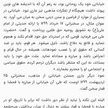
خیابانی خود یک روحانی بود، به رغم آن که با اندیشه های نوین
پیوند داشت هیچگاه از تفکرات مذهبی نیز عاری نبود. خیابانی در
بسیاری از موارد از فرامین و سنن دینی سخن به میان می آورد. به
عنوان مثال، در سخنرانی 17 خرداد 1299 با ارائه حدیثی از امام
علی(ع) به تشویق روحیه حق طلبی پرداخت و گفت: «حضرت
علی می فرماید: قومی که در استرداد حق خود اقدام نکند و هجوم
ننماید و قانع‏ به دفاع باشد، ذلیل می‏شود. هر قوم، باید بر ضد
کسانی که حقوق او را غصب‏ نموده‏اند، همیشه در حال قیام و
اعتراض باشد و مبارزه و مجادله نماید. ملت‏ حق خود را باید
بستاند، نه این که منتظر باشد دیگران ترحم کرده، حقوق سیاسی‏
و اجتماعی او را محترم بشمارند.»
نمود دیگر یاری جستن خیابانی از مذهب، سخنرانی 25
اردیبهشت 1299 اوست که طی آن خیابانی از مبارزه با فحشا و
قمار سخن گفت.
البته این نکته را نباید از نظر دور داشت که برابر با تاریخ، او در
مبارزه با فحشا و قمار بیشتر به دنبال از میان برداشتن سرچشمه