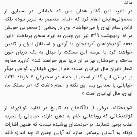
ماند.
در تایید این گفتار همان بس که خیابانی در بسیاری از
سخنرانی‌هایش اعلام کرد که «قیام، منحصر به‏ تبریز نبوده بلکه
آزادی تمام ایران را می‏‌خواهد». وی در بخشی از سخنرانی خویش
در 18 اردیبهشت 1299 نیز این چنین به ایراد سخن پرداخت: «این
دفعه‏ آزادیخواهان آذربایجان یا آزادی و استقلال ایران را تامین
خواهند کرد یا عرصه این مملکت را مبدل به یک دریای خون
ساخته و خودشان نیز در آن‏ دریا غرق خواهند شد». کاربرد مداوم
شعار «ایران مال ایرانیان است» هم از سوی خیابانی، گواهی دیگر
بر درستی این گفتار است. از جمله در سخنرانی 7 خرداد 1299،
خیابانی با صدایی رسا این نکته را اعلام داشت که «در مسلک ما،
ایران، مال ایرانیان است.»
شوربختانه، برخی از ناآگاهان به تاریخ در تقلید کورکورانه از
کژاندیشانی که رویاهایی خام به ذهن دارند، خیابانی را تجزیه
طلب برمی شمارند. بر خردمندان پوشیده نیست که همین اشارات
کوتاه به آسانی برملامی سازد که آرایی چنین تا چه اندازه فاقد