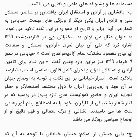
دستمایه ها و پشتوانه های علمی و نظری می باشند.
ب- پافشاری بر آزادی و استقلال ایران: پافشاری بر عناصر استقلال
ملی و آزادی ایران یکی دیگر از ویژگی های نهضت خیابانی به
شمار می آید. برابر با تاریخ او همواره بر این نکته تاکید می نمود.
به عنوان مثال می توان به سخنرانی وی در 17اردیبهشت 1299
اشاره کرد که طی آن بیان نمود: «آزادی، استقلال و سعادت
ایرانیان مقصود مشترک تمام آزادیخواهان است.» خیابانی در نطق
9 خرداد 1299 نیز دراین باره چنین گفت: «این قیام برای تامین
آزادی و استقلال ایران و اجرای کامل قانون اساسی است.» نیازمند
یادکرد است، اصرار خیابانی بر این نکات با توجه به اوضاع جهان
در آن عهد و رویارویی ایران با دول مختلف استعمارگر و خطر
تجزیه ایران و حضور کمونیست های تازه پیروز در روسیه که در
کنار شعار پشتیبانی از کارگران، خود را به اصطلاح پیام آور رهایی
ملت ها می نامیدند، نشانی از درک متعالی و فهم دقیق او از
اوضاع سیاسی روزگار می باشد
ج- یاری جستن از اسلام: جنبش خیابانی با توجه به آن که