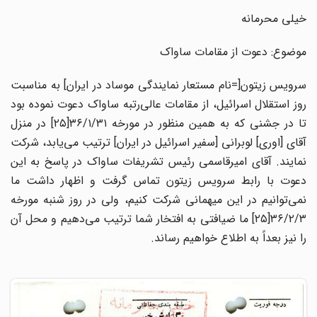
خیلی محرمانه
موضوع: دعوت از مقامات ساواک
سرویس زیتون[=نام مستعار نمایندگی موساد در ایران] به مناسبت
روز استقلال اسرائیل، از مقامات عالی‌رتبه ساواک دعوت نموده بود
تا در جشنی که به همین منظور در مورخه ۳۶/۱/۳۱[۲۵] در منزل
آقای [اوری] لوبرانی [سفیر اسرائیل در ایران] ترتیب می‌یابد، شرکت
نمایند. آقای امیرقاسمی رئیس تشریفات ساواک در پاسخ به این
دعوت با رابط سرویس زیتون تماس گرفت و اظهار داشت ما
نمی‌توانیم در این میهمانی شرکت کنیم، ولی در روز شنبه مورخه
۳۶/۲/۳[۲۵] ما ضیافتی به افتخار شما ترتیب می‌دهیم و محل آن
را نیز بعداً به اطلاع خواهیم رساند.