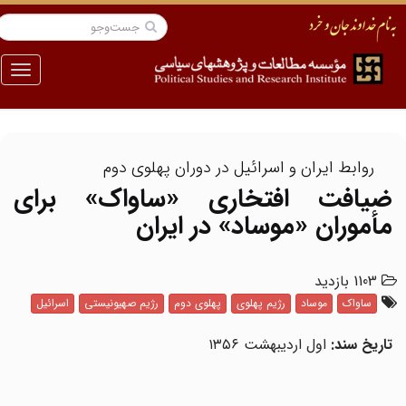
منو
روابط ایران و اسرائیل در دوران پهلوی دوم
ضیافت افتخاری «ساواک» برای
مأموران «موساد» در ایران
1103 بازدید
ساواک
موساد
رژیم پهلوی
پهلوی دوم
رژیم صهیونیستی
اسرائیل
تاریخ سند:
اول اردیبهشت ۱۳۵۶