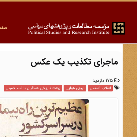
صفح
ماجرای تکذیب یک عکس
175 بازدید
انقلاب اسلامی
نیروی هوایی
بیعت تاریخی همافران با امام خمینی