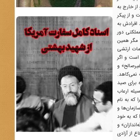
جدا از مردم نیست و از خارج به
ام نبوده است و از پیکر
 از طریق فرد فرد افرادش به
مملکتی دور
ی کدامند؟ مگر همین
مات ارتشی
است و اگر
غیرصالح» و
 نمی‌کاهد.
ه برای صید
سیله ارعاب
 که به نام
ازمان‌ها و
 که به خود
اندازان» و
ع از آزادی