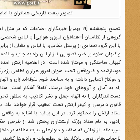
تصویر بیعت تاریخی همافران با امام خمینی
«صبح پنجشنبه [۱۹ بهمن] خبرنگاران اطلاعات 
گروهی از نظامیان [=همافران نیروی هوایی] با لباس شخصی و 
با این گروه تعدادی از پرسنل نظامی، با لباس و نشان از براب
و کیهان علاوه بر خبر، تصویری نیز از این رژه به چاپ رساند
مونتاژشده و غیرواقعی تحت عنوان امروز هزاران نظامی رژه 
و مونتاژ آشنایی داشته و به مقاصد شوم تفرقه‌اندازان و آن
راه به آمال و آرزوهای خود برسند، کاملاً آشکار است. ستاد
دست‌اندرکاران را به اتهام جعل و نشر اکاذیب به منظور تحر
قانون دادرسی و کیفر ارتش تحت تعقیب قرار خواهد داد. به د
رادیو، به نام ستاد بزرگ ارتشتاران پخش شد از طرحی حک
سپرده‌اند. از زمانی که سقف و دیوارهای قدرت مطلقه در داخ
نارضایی‌های درون پادگان‌ها به مطبوعات و رادیوها کشید، م