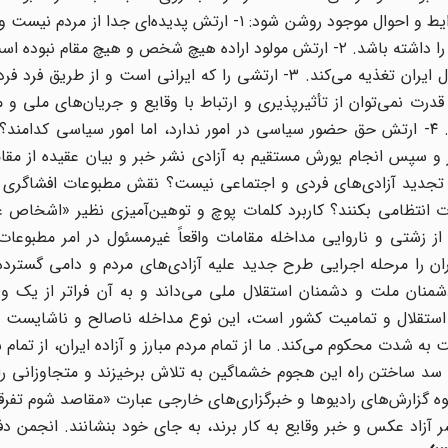
چنین تهاجمی بودند. لازم است چند اصل پیشاپیش و در شرایط و احوال موجود روشن شود: ۱- ارتش پدیده‌ای 
ایران نیامده است و نمی‌تواند خصلت یک ارتش مستعمراتی را داشته باشد. ۲- ارتش مولود اراده هیچ شخص و هیچ مق
ملت ایران و به نام مصالح و برای دفاع از حاکمیت و استقلال ایران تغذیه می‌کند. ۳- ارتشی را که ایرانی است و
قدرت نمی‌توان از تأثیرپذیری و ارتباط با وقایع و جریان‌های ملی و 
نگاه داشت بی‌آنکه نتیجه‌ای بارآید، که هم‌اکنون آمده است. ۴- ارتش حق حضور سیاسی در امور ندارد، اما امور سیاس
 و سپس انجام یورش مستقیم به آزادی نشر خبر و بیان عقیده از مقا
 تجدید آزادی‌های فردی و اجتماعی نیست؟ نقش مطبوعات افشاگری 
ات انتظامی بکنند؟ کاربرد کلمات پوچ و توهین‌آمیزی نظیر «اشخاص 
ز زشتی و ناروایی مداخله مقامات واقعاً غیرمسئول در امر مطبوعات
ران را مرحله اجرایی طرح جدید علیه آزادی‌های مردم و دامی گسترد
 دشمنان ملت و دشمنان استقلال ملی می‌داند و به آن فراتر از یک و
ه استقلال و تمامیت کشور است، این نوع مداخله ناصالح و ناشایست را
 شدت محکوم می‌کند. ما از تمام مردم مبارز و آزاده ایران، از تمام س
ی سد ساختن راه این هجوم خشماگین به تلاش برخیزند و متجاوزانی را
وه گزارش‌های رادیوها و خبرگزاری‌های خارجی عبارت «مقاصد شوم تفرقه‌
ر آزاد عکس و خبر وقایع به کار برند، به جای خود بنشانند. انجمن دفا