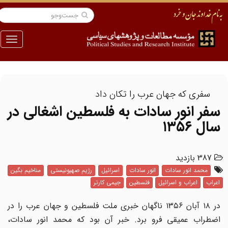
منو
سفری که جهان عرب را تکان داد
سفر انور سادات به فلسطین اشغالی در
سال ۱۳۵۶
387 بازدید
محمد انور سادات
انور سادات
اسرائیل
رژیم صهیونیستی
مناخیم بگین
اعراب
اعراب و اسرائیل
فلسطین
جیمی کارتر
در ۱۸ آبان ۱۳۵۶ ناگهان خبری ملت فلسطین و جهان عرب را در
اضطراب عمیقی فرو برد. خبر آن بود که محمد انور سادات،