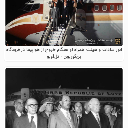
انور سادات و هیئت همراه او هنگام خروج از هواپیما در فرودگاه
بن‌گوریون - تل‌آویو