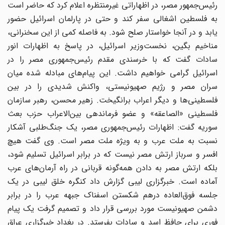
رئیس‌جمهور مصر، در اظهاراتی غیرمنتظره اعلام کرد که حاضر است
به فلسطین اشغالی سفر کند و حتی در پارلمان اسرائیل حضور
یابد و در آنجا خواستار صلح شود. به فاصله کمی از این سخنرانی،
مناخیم بگین، نخست‌وزیر اسرائیل، در پاسخ به اظهارات انور
سادات گفت که با خرسندی مقدم رئیس‌جمهوری مصر را در
اسرائیل گرامی خواهیم داشت. این پیام‌های مبادله شده میان
سران مصر و رژیم صهیونیستی، واکنش شدیدی را در بین
فلسطینی‌ها و دیگر اعراب برانگیخت. زهیر محسن، رهبر سازمان
فلسطینی «الصاعقه» و عضو فرماندهی بین‌الاعراب حزب بعث
سوریه گفت: اظهارات رئیس‌جمهوری مصر، یک جنگ‌طلبی آشکار
نسبت به ملت عرب و به ویژه ملت مصر است. وی گفت هیچ
افسر و سرباز ارتش مصر نیست که در برابر اسرائیل تسلیم شود،
بلکه ارتش مصر به دادن همه‌گونه قربانی در راه آرمان‌های عرب
آماده است. خبرگزاری لیبی گزارش داد کنگره خلق لیبی در یک
جلسه فوق‌العاده درهم شکستن اسفناک جبهه عرب را در برابر
دشمن صهیونیست مورد بررسی قرار داد و تصمیم گرفت یک پیام
فوری برای حافظ اسد و سادات بفرستد. در بغداد خبرگزاری عراق