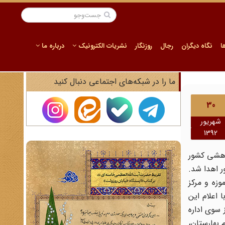
ا
نگاه دیگران
رجال
روزنگار
نشریات الکترونیک
درباره ما
ما را در شبکه‌های اجتماعی دنبال کنید
30
شهریور
1392
ژوهشی کشور
ر اهدا شد.
زه و مرکز
 اعلام این
 سوی اداره
پش از این نیز 5 شماره آخرِ مجله پیام بهارستان،