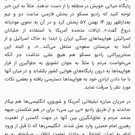
پایگاه حیاتی خویش در منطقه را از دست ندهند. مثلاً به این خبر
توجه کنید که رادیو مسکو در بخش فارسی ساعت دو و نیم
بعدازظهر روز ۱۴ بهمن ۵۷ پخش کرد و در آن به نحوی موذیانه
دروغ گفت:«...ایالات متحده آمریکا با استفاده از خلبانان
اسرائیلی هواپیماهای جنگی ایران را ابتدا به خاک اسرائیل و از
آنجا به عربستان سعودی منتقل می‌کند...»، و البته این
سخن‌پراکنی رادیو مسکو هم هیچ علتی نداشت جز آنکه
می‌خواست مردم را مثلاً به عنوان تشویق به جلوگیری از فرار
هواپیماها به درون پایگاه‌های هوایی کشور بکشاند و در میان آنها
با جا دادن ایادی خود به هواپیماها دسترسی یافته و بعضی نکات
مورد نظر را سرقت نماید.
در جریان مبارزه تبلیغاتی آمریکا و شوروی، انگلیسی‌ها هم بیکار
نماندند و از طریق رادیو «بی بی سی» برای در هم شکستن جبهه
متحد مردم و نفاق‌انگیزی بین آنها در جهت کاستن از اهمیت
رهبری امام خمینی وارد عمل شدند. انگلیسی‌ها که تا قبل از ورود
امام به تهران احتمال می‌دادند نهضت انقلابی سرانجام رو به