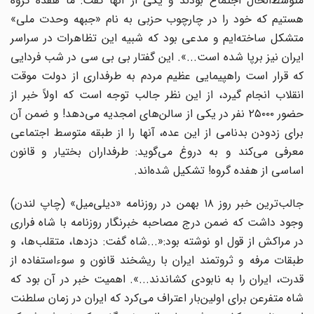
متوسط‌الحال اجتماع بودند و یکی از آنها گفت: ما هفده گروه
هستیم که خود را در چارچوب حزبی به نام «جبهه وحدت ملی»
متشکل ساخته‌ایم و مدعی بود که شبیه این تظاهرات در سراسر
ایران نیز برپا شده است...». این گفتار بی بی سی در شب فردایی
که قرار است راهپیمایی عظیم مردم به طرفداری از دولت موقت
انقلاب انجام گیرد، از این نظر جالب توجه است که اولاً خبر از
حضور ۲۵۰۰۰ نفر در یکی از سالن‌های امجدیه می‌دهد! و ضمن آن
برای زدودن بدنامی از این عده، آنها را از طبقه متوسط اجتماعی
معرفی می‌کند و به دروغ می‌گوید: طرفداران بختیار و قانون
اساسی از هفده گروه! تشکیل شده‌اند.
جالب‌ترین خبر روز ۱۸ بهمن در روزنامه «دیلی‌میل» (چاپ لندن)
وجود داشت که ضمن درج مصاحبه خبرنگار روزنامه با شاه فراری
در مراکش از قول او نوشته بود:«...شاه گفت: دزدها، متقلب‌ها، و
طبقات مرفه و ثروتمند ایران با ریشخند قانون و سوءاستفاده از
قدرت، ایران را به نابودی کشاندند...». اهمیت خبر در آن بود که
شاه متفرعن برای اولین‌بار اعتراف می‌کرد که ایران در زمان سلطنت