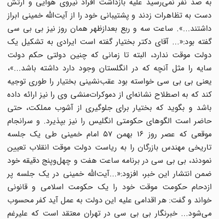
به صد نفر نمی‌رسید علیه بازداشت افراد نیروی هوایی و ارتش
دست به تظاهرات زدند و پشتیبانی خود را از آیت‌الله خمینی ابراز
داشتند...». ساعت سه و ربع بعدازظهر همان روز نیز بی بی سی
گفته بود:«... آقای دکتر بختیار گفته است ایرادی به تشکیل یک
دولت موقت ندارد، البته تا زمانی که چنین دولتی حکم دولت
سایه را مثل آنچه که در انگلستان وجود دارد داشته باشد...»،
یعنی بی بی سی خواسته بود عقب‌نشینی بختیار را طوری توجیه
کند که به اصطلاح نشانه‌ای از دموکرات‌منشی وی را نیز ارائه داده
باشد و بگوید که بختیار برای جلوگیری از آشوب مملکت، حتی
حاضر است الگوهای حکومتی انگلیس را نیز بپذیرد. و سرانجام
موقعی که عصر روز ۱۶ بهمن ۵۷ امام خمینی طی یک جلسه
تاریخی مهندس بازرگان را به ریاست دولت موقت انقلاب تعیین
نمودند، بی بی سی در برنامه ساعت هفت و چهل‌وپنج دقیقه خود
ضمن انتشار این خبر، افزود:«...آیت‌الله خمینی در یک جلسه پر
ازدحام حکومت موقت خود را یک حکومت اسلامی و قانونی
خواند و گفت: هر اقدامی علیه این دولت به عمل آید کفر محسوب
می‌شود... خبرنگار بی بی سی در تهران معتقد است که علیرغم