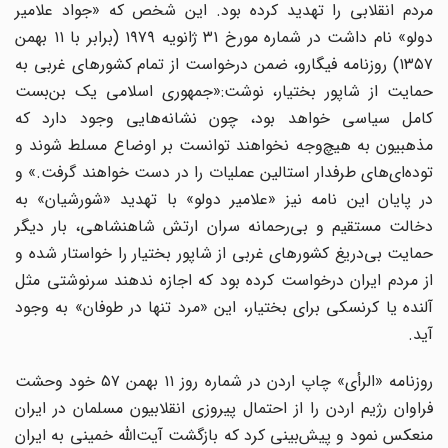
مردم انقلابی را تهدید کرده بود. این شخص که «جواد علامیر
دولو» نام داشت در شماره مورخ ۳۱ ژانویه ۱۹۷۹ (برابر با ۱۱ بهمن
۱۳۵۷) روزنامه فیگارو، ضمن درخواست از تمام کشورهای غربی به
حمایت از شاپور بختیار، نوشت:«جمهوری اسلامی یک بن‌بست
کامل سیاسی خواهد بود، چون نشانه‌هایی وجود دارد که
مذهبیون به هیچ‌وجه نخواهند توانست بر اوضاع مسلط شوند و
توده‌ای‌های طرفدار استالین عملیات را در دست خواهند گرفت.» و
در پایان این نامه نیز «علامیر دولو» با تهدید «شورشیان» به
دخالت مستقیم و بی‌رحمانه سران ارتش شاهنشاهی، بار دیگر
حمایت بی‌دریغ کشورهای غربی از شاپور بختیار را خواستار شده و
از مردم ایران درخواست کرده بود که اجازه ندهند سرنوشتی مثل
آلنده یا کرنسکی برای بختیار، این «مرد تنها در طوفان» به وجود
آید.
روزنامه «الرأی» چاپ اردن در شماره روز ۱۱ بهمن ۵۷ خود وحشت
فراوان رژیم اردن را از احتمال پیروزی انقلابیون مسلمان در ایران
منعکس نمود و پیش‌بینی کرد که بازگشت آیت‌الله خمینی به ایران