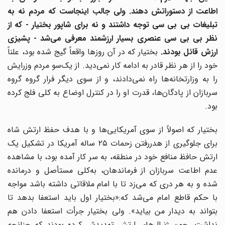
اطاعت از دستوراتش دهند. ولی جالب اینجاست که مردم نه به
تبلیغات بی بی سی توجه داشتند و نه برای شاپور بختیار - که از
نظر بی بی سی عنصری بسیار ارزشمند معرفی می‌شد - پشیزی
ارزش قائل بودند.
بختیار که در آن روزها واقعاً گیج شده بود، علناً
خود را از هر نظر قادر به ادامه کار نمی‌دید. از یک‌سو مردم وزرایش
را به وزارتخانه‌ها راه نمی‌دادند، و از سوی دیگر فرار گروه گروه
سربازان از پادگان‌ها، قدرت او را در کنترل اوضاع به کلی فلج کرده
بود.
بختیار که اصولاً از سوی آمریکایی‌ها و با هدف حفظ ارتش شاه
برای جلوگیری از هدررفتن زحمات ۲۵ ساله آمریکا در تشکیل یک
ارتش حافظ منافع خود در منطقه، به سر کار آمده بود، با مشاهده
عدم اطاعت سربازان از فرماندهان، به‌کلی مستأصل و درمانده
شده و به هر دری که می‌زد تا با امام ملاقاتی داشته باشد مواجه
با حکم قاطع امام می‌شد که:«بختیار اول باید استعفا بدهد تا
بتواند به دیدار من بیاید». ولی بختیار جرأت استعفا دادن هم
نداشت، چون ژنرال‌های ارتش تهدیدش کرده بودند که چنانچه