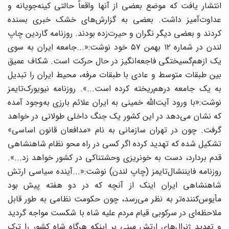
انتشار یافت که موضع بعضی از آنها واقعاً حالتی کینه‌جویانه و
عداوت‌آمیز داشت. بعضی به گزارش‌های خشک خبری بسنده
کردند و بعضی دیگر نگران و حیرت‌زده بودند. روزنامه گاردین چاپ
لندن در شماره ۱۲ بهمن ۵۷ خود نوشت:«...جامعه ایران به سوی
یک ازهم‌گسیختگی فاجعه‌انگیز در حال حرکت است. شکاف عمیق
بین طبقات متوسط و عادی با طبقات مرفه، محیط ایران را تبدیل
به یک جامعه درهم‌ریخته کرده است...». روزنامه نیویورک‌تایمز
نوشت:«با ورود آیت‌الله خمینی به ایران علائم بارزی به‌وجود آمده
که نشان می‌دهد در این کشور یک جنگ داخلی طولانی در خواهد
گرفت. چون در تهران سازمانی به نام «مدافعان قانون اساسی»
تشکیل شده که تهدید کرده اگر کسی در راه محو نظام شاهنشاهی
قدم بردارد، دست به خونریزی وحشتناکی در کشور خواهد زد...».
روزنامه فایننشال‌تایمز (چاپ لندن) نوشت:«...آینده سیاسی ارتش
شاهنشاهی ایران اینک از آنچه که در دو هفته پیش بود
مأیوس‌کننده‌تر به نظر می‌رسد، چون حکومت نظامی به طور قابل
ملاحظه‌ای در سرکوبی قیام مردم علیه شاه با شکست مواجه گردید
و تهدید ژنرال‌های ارتش مبنی بر اینکه هرگاه شاه کشور را ترک