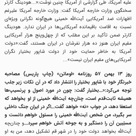
علیه آمریکا، طی گزارشی از آمریکا چنین نوشت:«...هودینگ کارتر
سخنگوی وزارت خارجه آمریکا گفت: وزارت خارجه آمریکا علیرغم
اظهارات ضد آمریکایی آیت‌الله خمینی هیچ‌گونه نگرانی ویژه‌ای
نسبت به اقامت باقیمانده آمریکایی‌ها در ایران ندارد. هودینگ
کارتر ضمن تأکید بر این مطلب که از چهل‌وپنج هزار آمریکایی
مقیم ایران هنوز ده هزار نفرشان در ایران هستند، گفت:«دولت
آمریکا به خاطر حمایت خود از دولت شاپور بختیار نگران
آمریکایی‌های مقیم ایران نیست»...
روز ۱۳ بهمن ۵۷ روزنامه «لوماتن» (چاپ پاریس) مصاحبه
خبرنگار خود با شاپور بختیار را انتشار داد که در آن نکات زیر جلب
توجه می‌کرد:«...بختیار گفت: چون در مورد اصول و پرنسیپ‌ها
همیشه ثابت‌قدم است، چنان‌چه آیت‌الله خمینی از او بخواهد که
استعفا دهد، در جواب «نه» خواهد گفت...اگر در ایران جنگ داخلی
سر بگیرد، من شخص آیت‌الله خمینی را مسئول خواهم دانست و
سبّبین آن را دستگیر و به جوخه آتش خواهم سپرد...
و چنان‌چه
آیت‌الله بخواهد دولت خود را در شهر قم تشکیل دهد، من به او