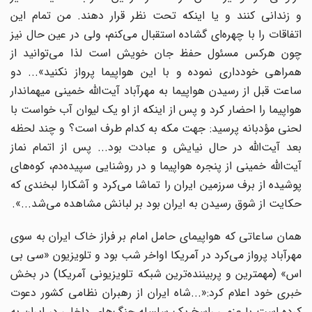
و زندانی کنند و یا اینکه تحت نظر قرار دهند. من تمام این
اتفاقات را با چهره‌ای گشاده استقبال می‌کنم، ولی در عین حال نیز
چون هرکس مسئول حفظ جان خویش است لذا می‌توانید از
همراهی خودداری نموده و با این هواپیما پرواز نکنید»... دو
ساعت قبل از رسیدن هواپیما به مهرآباد آیت‌الله خمینی میهماندار
هواپیما را احضار کرد و پس از اینکه از او یک لیوان آب خواست با
لحنی مؤدبانه پرسید: جهت مکه به کدام طرف است؟ و چند لحظه
بعد آیت‌الله در حال نیایش و عبادت بود... پس از اتمام نماز
آیت‌الله خمینی از پنجره هواپیما و در روشنایی سپیده‌دم، کوه‌های
پوشیده از برف سرزمین ایران را تماشا می‌کرد و آشکارا لبخندی که
حکایت از شوق رسیدن به ایران بود بر لبانش مشاهده می‌شد...».
همان ساعاتی که هواپیمای حامل امام بر فراز خاک ایران به سوی
مهرآباد پرواز می‌کرد در آمریکا اواخر شب بود و تلویزیون «سی بی
اس» (مهمترین و پربیننده‌ترین شبکه تلویزیونی آمریکا) در بخش
خبری خود اعلام کرد:«...شاه ایران از رهبران نظامی کشور دعوت
کرده است با عزمی راسخ یک سلسله جنگ‌های داخلی در ایران به