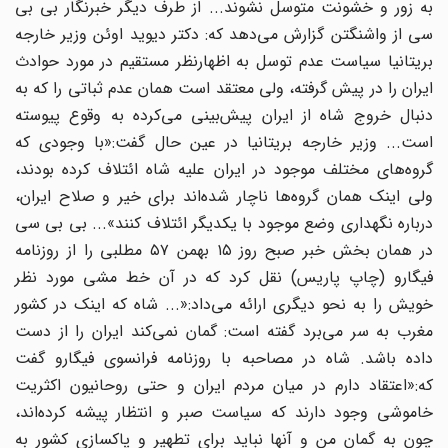
به زور و خشونت متوسل نشوند... از طرف دیگر خبرنگار بی بی
سی از واشنگتن گزارش می‌دهد که: دکتر دیوید اوئن وزیر خارجه
بریتانیا سیاست عدم توسل به اظهارنظر مستقیم در مورد حوادث
ایران را در پیش گرفته، ولی معتقد است همان عدم ثباتی را که به
دنبال خروج شاه از ایران پیش‌بینی می‌کرده به وقوع پیوسته
است... وزیر خارجه بریتانیا در عین حال گفت:«با وجودی که
گروه‌های مختلف موجود در ایران علیه شاه ائتلاف کرده بودند،
ولی اینک همان گروه‌ها ناچار شده‌اند برای خیر و صلاح ایران،
درباره نگهداری وضع موجود با یکدیگر ائتلاف کنند»... بی بی سی
در همان بخش خبر صبح روز ۱۵ بهمن ۵۷ مطلبی را از روزنامه
فیگارو (چاپ پاریس) نقل کرد که در آن خط مشی مورد نظر
خویش را به نحو دیگری ارائه می‌داد:«... شاه که اینک در کشور
مغرب به سر می‌برد گفته است: گمان نمی‌کند ایران را از دست
داده باشد. شاه در مصاحبه با روزنامه فرانسوی فیگارو گفت
که:«اعتقاد دارم در میان مردم ایران و حتی روحانیون اکثریت
خاموشی وجود دارند که سیاست صبر و انتظار پیشه کرده‌اند،
چون به گمان من و آنها نباید برای تطهیر و پاکسازی کشور به