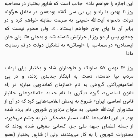
ین اجازه را خواهم داد».
جالب است که شاپور بختیار در مصاحبه
روز ۱۱ بهمن با رادیو بی بی سی گفته بود:«من در مقابل هرگونه
دولت دلخواه آیت‌الله خمینی به سرعت مقابله خواهم کرد و در
برابر آن تا پای جان خواهم ایستاد...»، ولی معلوم نیست که
چه‌طور پس از دو روز از حرارتش کاسته شد و به‌جای «تا پای جان
ایستادن» در مصاحبه با «لوماتن» به تشکیل دولت در قم رضایت
داد!
روز ۱۳ بهمن ۵۷ ساواک و طرفداران شاه و بختیار برای ارعاب
مردم، بپا خاسته، دست به ابتکار جدیدی زدند، و در پی
اعلامیه‌پراکنی گروهی به نام «سازمان کماندویی مبارزه در راه
قانون اساسی»، گروه دیگری با نام جدید «کماندوهای جانباز
قانون اساسی ایران» شروع به پخش اعلامیه‌هایی کرد که در آن از
مشاوران آیت‌الله خمینی به عنوان مزدوران شوروی نام برده شده
بود. در این اعلامیه‌ها نکات بسیار مضحکی نیز به چشم می‌خورد،
از جمله اعضای جبهه ملی جزء کسانی معرفی شده بودند که
دستورات شوروی را به کار می‌بندند، ولی از شاپور بختیار (عضو