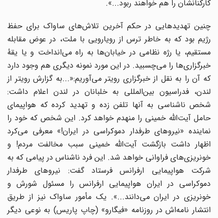
کارکنانشان را هم خواهند ربود...».
چنین تهدیدهایی در حکم آخرین تلاش‌های ساواک برای حفظ
رژیم بود که به خاطر ترس از رویارویی با ملت، در عوض مقابله
مستقیم، یا رژه نظامی در خیابان‌ها به راه می‌انداخت و یا یقۀ
خبرگزاری‌ها را می‌چسبید. در این مورد نمونه دیگری هم وجود دارد
که آن را به نقل از خبرگزاری رویتر می‌آوریم:«...به گزارش رویتر از
لندن، فدراسیون بین‌المللی به خلبانان در لندن اعلام داشت:
شخص ناشناسی به آنها تلفن زده و تهدید کرده که هواپیمای
حامل آیت‌الله خمینی را منهدم خواهد کرد. این شخص که خود را
نماینده «نیروهای طرفدار دموکراسی در ایران!» معرفی می‌کرد
اظهار داشت بازگشت آیت‌الله خمینی سبب مخالفت مردم! و
خونریزی‌های فراوانی خواهد شد. این فرد ناشناس در پیامی که به
شرکت هواپیمایی ارفرانس فرستاد گفت: نیروهای طرفدار
دموکراسی در ایران هواپیمایی ارفرانس را مسئول شورش و
خونریزی در ایران می‌دانند...». یک مأمور ساواک نیز از طریق
انتشار نامه‌اش در روزنامه «فیگارو» (چاپ پاریس) به نوعی دیگر