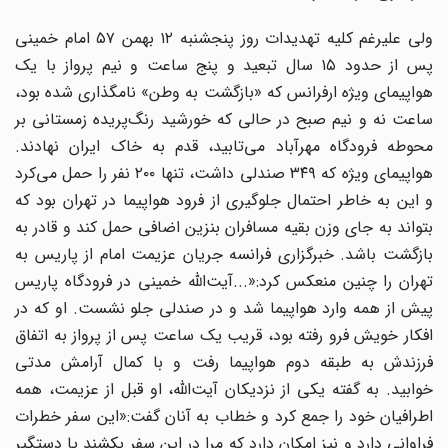
ولی علیرغم کلیه تهدیدات روز پنجشنبه ۱۲ بهمن ۵۷ امام خمینی
پس از حدود ۱۵ سال تبعید و پنج ساعت و نیم پرواز با یک
هواپیمای ویژه ارفرانس که «بازگشت به وطن» نامگذاری شده بود،
ساعت نه و نیم صبح در حالی که خورشید رنگ‌پریده زمستانی بر
محوطه فرودگاه مهرآباد می‌تابید، قدم به خاک ایران نهادند.
هواپیمای ویژه که ۳۴۹ صندلی داشت، تنها ۲۰۰ نفر را حمل می‌کرد
و این به خاطر احتمال جلوگیری از فرود هواپیما در تهران بود که
بتواند به جای وزن بقیه مسافران بنزین اضافی حمل کند و قادر به
بازگشت باشد. خبرگزاری فرانسه جریان عزیمت امام از پاریس به
تهران را چنین منعکس کرد:«...آیت‌الله خمینی در فرودگاه پاریس
پیش از همه وارد هواپیما شد و در صندلی جلو نشست. او که در
افکار خویش فرو رفته بود، قریب یک ساعت پس از پرواز به اتفاق
فرزندش به طبقه دوم هواپیما رفت و با کمال آرامش مدتی
خوابید. به گفته یکی از نزدیکان آیت‌الله، او قبل از عزیمت، همه
اطرافیان خود را جمع کرد و خطاب به آنان گفت:«این سفر خطرات
فراوانی دارد و نیز امکان دارد که مرا در این سفر بکشند یا دستگیر