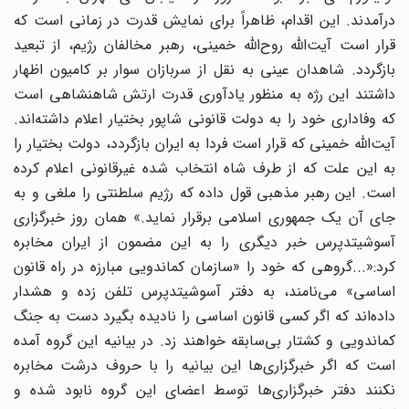
درآمدند. این اقدام، ظاهراً برای نمایش قدرت در زمانی است که
قرار است آیت‌الله روح‌الله خمینی، رهبر مخالفان رژیم، از تبعید
بازگردد. شاهدان عینی به نقل از سربازان سوار بر کامیون اظهار
داشتند این رژه به منظور یادآوری قدرت ارتش شاهنشاهی است
که وفاداری خود را به دولت قانونی شاپور بختیار اعلام داشته‌اند.
آیت‌الله خمینی که قرار است فردا به ایران بازگردد، دولت بختیار را
به این علت که از طرف شاه انتخاب شده غیرقانونی اعلام کرده
است. این رهبر مذهبی قول داده که رژیم سلطنتی را ملغی و به
جای آن یک جمهوری اسلامی برقرار نماید.» همان روز خبرگزاری
آسوشیتدپرس خبر دیگری را به این مضمون از ایران مخابره
کرد:«...گروهی که خود را «سازمان کماندویی مبارزه در راه قانون
اساسی» می‌نامند، به دفتر آسوشیتدپرس تلفن زده و هشدار
داده‌اند که اگر کسی قانون اساسی را نادیده بگیرد دست به جنگ
کماندویی و کشتار بی‌سابقه خواهند زد. در بیانیه این گروه آمده
است که اگر خبرگزاری‌ها این بیانیه را با حروف درشت مخابره
نکنند دفتر خبرگزاری‌ها توسط اعضای این گروه نابود شده و