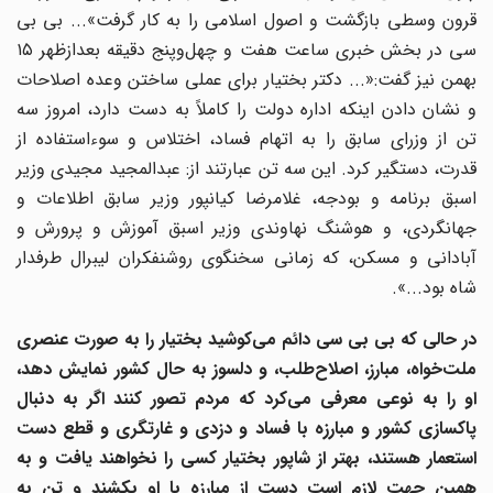
قرون وسطی بازگشت و اصول اسلامی را به کار گرفت»... بی بی
سی در بخش خبری ساعت هفت و چهل‌وپنج دقیقه بعدازظهر ۱۵
بهمن نیز گفت:«... دکتر بختیار برای عملی ساختن وعده اصلاحات
و نشان دادن اینکه اداره دولت را کاملاً به دست دارد، امروز سه
تن از وزرای سابق را به اتهام فساد، اختلاس و سوءاستفاده از
قدرت، دستگیر کرد. این سه تن عبارتند از: عبدالمجید مجیدی وزیر
اسبق برنامه و بودجه، غلامرضا کیانپور وزیر سابق اطلاعات و
جهانگردی، و هوشنگ نهاوندی وزیر اسبق آموزش و پرورش و
آبادانی و مسکن، که زمانی سخنگوی روشنفکران لیبرال طرفدار
شاه بود...».
در حالی که بی بی سی دائم می‌کوشید بختیار را به صورت عنصری
ملت‌خواه، مبارز، اصلاح‌طلب، و دلسوز به حال کشور نمایش دهد،
او را به نوعی معرفی می‌کرد که مردم تصور کنند اگر به دنبال
پاکسازی کشور و مبارزه با فساد و دزدی و غارتگری و قطع دست
استعمار هستند، بهتر از شاپور بختیار کسی را نخواهند یافت و به
همین جهت لازم است دست از مبارزه با او بکشند و تن به