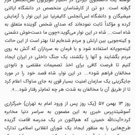
گرفته است. دو تن از کارشناسان متخصص در دانشگاه ایالتی
میشیگان و دانشگاه لس‌آنجلس کالیفرنیا نیز این نوار را آزمایش
کرده و مؤکداً ثابت نموده‌اند که صدای شخص گوینده متعلق به
شاه است... شاه در این نوار می‌گوید:«چون ما دست‌خوش دشمنی
و کینه‌جویی بین ارتش و مردم شده‌ایم لذا بهتر است از این حالت
کینه‌جویانه استفاده شود و با فرمان به سربازان که آتش به روی
مردم بگشایند و آنها را بکشند، یک جنگ داخلی در ایران ایجاد
کنیم تا فرصت کافی برای اخذ تصمیمات مقتضی و نابودی
مخالفان فراهم شود»... در این نوار، شاه قصد خود را در مورد
جایگزینی یک سازمان امنیت بسیار قوی به جای ساواک اعلام کرد
تا از طریق آن با مخالفان به شدت هر چه تمام‌تر رفتار شود...».
روز ۱۳ بهمن ۵۷ (یک روز پس از ورود امام به تهران) خبرگزاری
آسوشیتدپرس خبری به این مضمون به سراسر دنیا مخابره
کرد:«آیت‌الله خمینی که هم‌اکنون در یک مدرسه اقامت گزیده
طرح‌هایی را به منظور ایجاد یک شورای انقلابی اسلامی تدارک