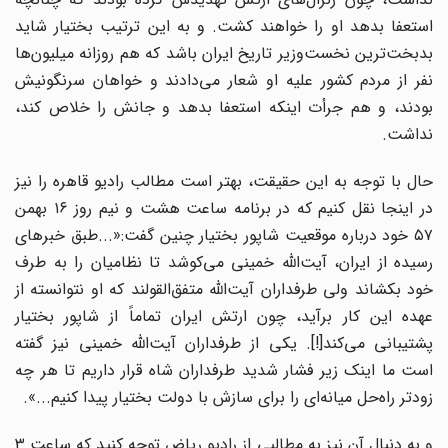
استعفا بدهد او را خواهند کشت. و به این ترتیب بختیار شاید
بدبخت‌ترین نخست‌وزیر تاریخ ایران باشد که هم روزانه میلیون‌ها
نفر از مردم کشور علیه او شعار می‌دادند و خواهان سرنگونیش
بودند، و هم جرأت اینکه استعفا بدهد و جانش را خلاص کند،
نداشت.
حال با توجه به این حقیقت، بهتر است مطالب رادیو قاهره را نیز
در اینجا نقل کنیم که در برنامه ساعت هشت و نیم روز ۱۶ بهمن
۵۷ خود درباره موقعیت شاپور بختیار چنین گفت:«...طبق خبرهای
رسیده از ایران، آیت‌الله خمینی می‌کوشد تا نظامیان را به طرف
خود بکشاند ولی طرفداران آیت‌الله متفق‌القولند که او نتوانسته از
عهده این کار برآید، چون ارتش ایران تماماً از شاپور بختیار
پشتیبانی می‌کند[!]. یکی از طرفداران آیت‌الله خمینی نیز گفته
است ما اینک زیر فشار شدید طرفداران شاه قرار داریم تا هر چه
زودتر راه‌حل میانه‌ای را برای سازش با دولت بختیار پیدا کنیم...».
و به دنبال آن نیز به مطالبی از رادیو ریاض توجه کنید که ساعت ۳