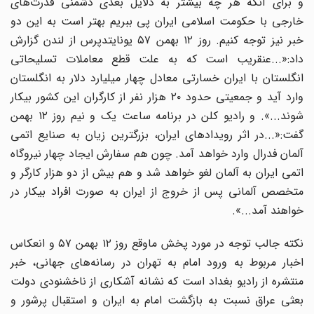
و برای آنکه هر چه بیشتر به دلایل بعدی دشمنی قدرت‌های
خارجی با حکومت اسلامی ایران پی ببریم بهتر است به این دو
خبر نیز توجه کنیم. روز ۱۲ بهمن ۵۷ یونایتدپرس از لندن گزارش
داد:«...عنقریب است که به علت قطع معاملات تسلیحاتی
انگلستان با ایران خسارتی معادل چهار میلیارد دلار به انگلستان
وارد آید و جمعیتی حدود ۲۰ هزار نفر از کارگران این کشور بیکار
شوند...». و رادیو کلن در برنامه ساعت یک و نیم روز ۱۲ بهمن
گفت:«...در اثر رویدادهای ایران، بزرگترین زیان به صنایع اتمی
آلمان فدرال وارد خواهد آمد. چون هم سفارش ایجاد چهار نیروگاه
اتمی ایران به آلمان لغو خواهد شد و هم بیش از دو هزار کارگر و
متخصص آلمانی پس از خروج از ایران به صورت افراد بیکار در
خواهند آمد...».
نکته جالب توجه در مورد پخش ماوقع روز ۱۲ بهمن ۵۷ و انعکاس
اخبار مربوط به ورود امام به تهران در رسانه‌های جهانی، خبر
منتشره از رادیو بغداد است که نشانه آشکاری از ناخشنودی دولت
بعثی عراق نسبت به بازگشت امام به ایران و استقبال پرشور و