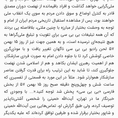
ملی‌گرایی خواهد گذاشت و افراد باقیمانده از نهضت دوران مصدق
قادر به کنترل اوضاع و سوق دادن مردم به سوی یک انقلاب ملی
خواهند بود، پس از مشاهده استقبال تاریخی مردم ایران از امام و
توجه به وحشت بختیار از مبارزه با چنین ملتی، بلافاصله پی بردند
که آن همه تبلیغات بی بی سی برای تقویت و تبلیغ ملی‌گراها به
هیچ نتیجه‌ای نرسیده است، و به همین جهت نیز از روز ۱۵ بهمن
۵۷ لحن رادیو بی بی سی ناگهان تغییر یافت و با موذی‌گری
خاصی کوشش کرد تا با جلوه دادن امام به صورت فردی سازشکار،
هم از اهمیت رهبری ایشان بکاهد و هم از اسلامی شدن نهضت
جلوگیری کند، تا شاید به این ترتیب راه برای قدرت گرفتن عناصر
سازشکار هموارتر شود. مثلاً در این مورد به قسمتی از تفسیری که
ساعت شش‌ و چهل‌وپنج دقیقه صبح روز ۱۵ بهمن ۵۷ از بخش
فارسی «بی بی سی» پخش شد توجه کنید:«... با وجودی که
خبرنگار ما در تهران، آیت‌الله خمینی را شخصی آشتی‌ناپذیر
توصیف کرده، ولی طبق گزارش او، تماس‌هایی بین آیت‌الله خمینی
و شاپور بختیار برقرار شده و طرفین توافق کرده‌اند که علیه یکدیگر