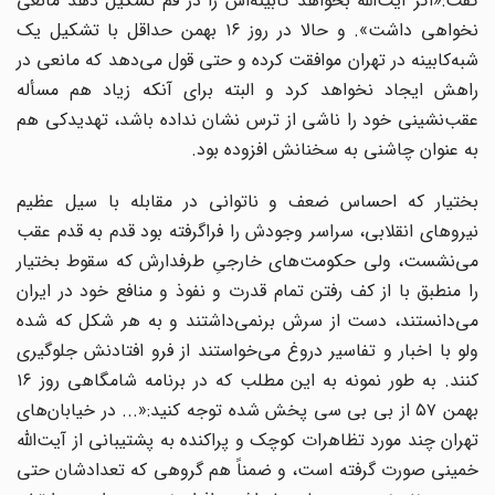
گفت:«اگر آیت‌الله بخواهد کابینه‌اش را در قم تشکیل دهد مانعی
نخواهی داشت». و حالا در روز ۱۶ بهمن حداقل با تشکیل یک
شبه‌کابینه در تهران موافقت کرده و حتی قول می‌دهد که مانعی در
راهش ایجاد نخواهد کرد و البته برای آنکه زیاد هم مسأله
عقب‌نشینی خود را ناشی از ترس نشان نداده باشد، تهدیدکی هم
به عنوان چاشنی به سخنانش افزوده بود.
بختیار که احساس ضعف و ناتوانی در مقابله با سیل عظیم
نیروهای انقلابی، سراسر وجودش را فراگرفته بود قدم به قدم عقب
می‌نشست، ولی حکومت‌های خارجیِ طرفدارش که سقوط بختیار
را منطبق با از کف رفتن تمام قدرت و نفوذ و منافع خود در ایران
می‌دانستند، دست از سرش برنمی‌داشتند و به هر شکل که شده
ولو با اخبار و تفاسیر دروغ می‌خواستند از فرو افتادنش جلوگیری
کنند. به طور نمونه به این مطلب که در برنامه شامگاهی روز ۱۶
بهمن ۵۷ از بی بی سی پخش شده توجه کنید:«... در خیابان‌های
تهران چند مورد تظاهرات کوچک و پراکنده به پشتیبانی از آیت‌الله
خمینی صورت گرفته است، و ضمناً هم گروهی که تعدادشان حتی