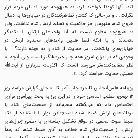
کند، آنها کودتا خواهند کرد، به هیچ‌وجه مورد اعتنای مردم قرار
نگرفت... و در حالی که کشتار تظاهرکنندگان در خیابان‌ها به دنبال
خروج شاه، مفهومی جز حاکمیت و تسلط ارتش شاه نداشت، ولی
به هیچ‌وجه معلوم نیست که آیا واحدهای ارتش با یکدیگر
متحدند و یا آنکه فقط همین واحدهای محدود ارتش در
خیابان‌های پایتخت، امر حمایت از شاه را به عهده دارند؟... با
وجودی که در ایران امروز همه چیز حیرت‌انگیز است، ولی آنچه به
نظر متقاعدکننده‌تر می‌رسد آنست که اکثریت سربازان از آیت‌الله
خمینی حمایت خواهند کرد...».
روزنامه «لس‌آنجلس تایمز» چاپ آمریکا به جای گزارش مراسم روز
۱۲ بهمن، مطلب اساسی خود را در این روز به بحث پیرامون نواری
اختصاص داد که می‌گفتند محرمانه از صحبت‌های شاه با
فرماندهان ارتش ضبط شده است:«این نوار با استفاده از یک
ضبط‌ صوت مخفی در موقع تشکیل جلسه‌ای با حضور ژنرال‌های
ارتش، از صحبت‌های شاه خطاب به آنان ضبط شده، که بعداً
توسط یک دانشجوی ایرانی در اختیار تلویزیون لس‌آنجلس قرار