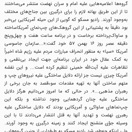
گروه‌ها اعلامیه‌هایی علیه امام و سران نهضت منتشر می‌ساختند
تا از این طریق بهانه لازم را برای درگیری بین جناح‌های مختلف
به‌وجود آورند. رادیو مسکو که گویی از این حیله آمریکایی بی‌خبر
بود دقیقاً به پشتیبانی از این گروهک‌های چپ‌نمای آمریکاساخته
و ساواک‌پرداخته برخاست و در برنامه ساعت هفت و چهل‌وپنج
دقیقه عصر روز ۱۶ بهمن ۵۷ خود گفت:«...سازمان جاسوسی
آمریکا «سیا» به منظور انحراف مبارزات مردم علیه رژیم شاه اخیراً
به کمک عمّال خود در ایران برنامه‌ای جهت ایجاد بی‌نظمی و
تظاهرات علیه آیت‌الله خمینی تنظیم کرده است... و این نقشه
آمریکا چیزی نیست جز ارائه دلایل ساختگی علیه نیروهای چپ و
متهم ساختن آنها به تهیه مقدمات سوءقصد به جان برخی از
رهبران مذهبی...». در حالی که ما امروز می‌دانیم هرگز دلایل
ساختگی علیه چنان گردهمایی وجود نداشته و بلکه این
چپ‌نماهای ساواکی و آمریکایی بودند که دلایل ساختگی علیه
رهبری نهضت و تهدید آنها به قتل انتشار می‌دادند تا با این
وسیله جوّی متشنج ایجاد کنند و زمینه درگیری به وجود آورند.
ولی اینکه چه‌طور شد رادیو مسکو به طرفداری از چنین گروه‌هایی