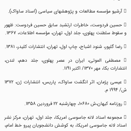
 آرشیو مؤسسه مطالعات و پژوهشهای سیاسی (اسناد ساواک).
 حسین فردوست، خاطرات ارتشبد سابق حسین فردوست: ظهور
و سقوط سلطنت پهلوی، جلد اول، تهران، مؤسسه اطلاعات، 1367.
 رضا گلپور، شنود اشباح، چاپ اول، تهران، انتشارات کلیدر، 1381.
 مصطفی الموتی، ایران در عصر پهلوی، جلد دهم، لندن،
انتشارات بکا، مهر 1370/ اکتبر 1191.
 عیسی پژمان، اثر انگشت ساواک، پاریس، ‌انتشارات ژن، 1372
ش/ 1994 م.
 روزنامه کیهان،‌ش 10680، چهارشنبه 22 فروردین 1358.
 مجموعه اسناد لانه جاسوسی امریکا، جلد اول، تهران، مرکز نشر
اسناد لانه جاسوسی امریکا، به کوشش دانشجویان پیرو خط امام،