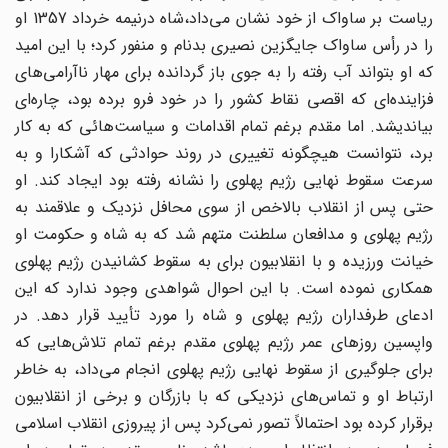
ریاست بر ساواک از خود نشان می‌داد،شاه درنیمه خرداد 1357 او
را در رأس ساواک جایگزین نصیری بدنام و منفور کرد؛ با این امید
که او بتواند آب رفته را به جوی باز گردانده برای مهار ناآرامی‌های
فزاینده‌ای که اقصی نقاط کشور را در خود فرو برده بود، چاره‌ای
بیاندیشد. اما مقدم برغم تمام اقدامات و سیاست‌هائی که به کار
برد، نتوانست هیچگونه تغییری در روند حوادثی که آشکارا و به
سرعت سقوط نهایی رژیم پهلوی را نشانه رفته بود ایجاد کند. او
حتی پس از انقلاب بالاخص از سوی محافل نزدیک و علاقمند به
رژیم پهلوی و مدافعان سلطنت متهم شد که به شاه و حکومت او
خیانت ورزیده و با انقلابیون برای به سقوط کشانیدن رژیم پهلوی
همکاری نموده است. با این احوال شواهدی وجود ندارد که این
ادعای طرفداران رژیم پهلوی و شاه را مورد تأیید قرار دهد. در
واپسین روزهای عمر رژیم پهلوی مقدم برغم تمام تلاش‌هایی که
برای جلوگیری از سقوط نهایی رژیم پهلوی انجام می‌داد، به خاطر
ارتباط او و تماس‌های نزدیکی که با بازرگان و برخی از انقلابیون
برقرار کرده بود احتمالاً تصور نمی‌کرد پس از پیروزی انقلاب اسلامی