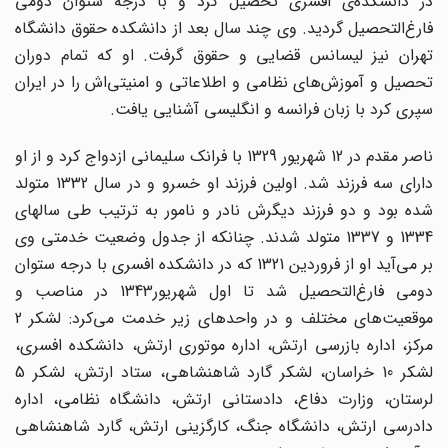
در دانشکده‌ی افسری تحصیل کرد و با درجه ستوان دومی
فارغ‌التحصیل گردید. وی چند سال بعد از دانشکده حقوق دانشگاه
تهران نیز لیسانس قضایی و حقوق گرفت. او که تمام دوران
تحصیل و آموزش‌های نظامی و اطلاعاتی و امنیتی‌اش را در ایران
سپری کرد با زبان فرانسه و انگلیسی آشنایی یافت.
ناصر مقدم در 12 شهریور 1329 با فرانک سلیمانی ازدواج کرد و از او
دارای سه فرزند شد. اولین فرزند او خسرو و در سال 1332 متولد
شده بود و دو فرزند دیگرش نادر و نامور به ترتیب طی سالهای
1334 و 1337 متولد شدند. چنانکه از جدول وضعیت خدمتی وی
بر می‌آید او از فروردین 1321 که در دانشکده افسری با درجه ستوان
دومی فارغ‌التحصیل شد تا اول شهریور1343 در مناصب و
موقعیت‌های مختلف و در واحدهای زیر خدمت می‌کرد: لشکر 2
مرکز، اداره بازرسی ارتش، اداره موتوری ارتش، دانشکده افسری،
لشکر 10 خراسان، لشکر گارد شاهنشاهی، ستاد ارتش، لشکر 5
لرستان، وزارت دفاع، دادستانی ارتش، دانشگاه نظامی، اداره
دادرسی ارتش، دانشگاه جنگ، کارگزینی ارتش، گارد شاهنشاهی