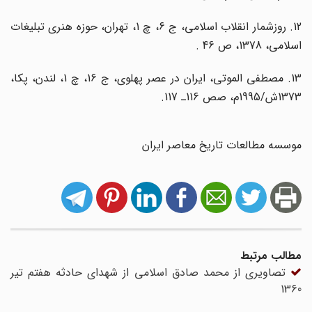
12. روزشمار انقلاب ‌اسلامی، ج 6، چ 1، تهران، حوزه هنری تبلیغات
اسلامی، 1378، ص 46 .
13. مصطفی الموتی، ایران در عصر پهلوی، ج 16، چ 1، لندن، پکا،
1373ش/1995م، صص 116ـ 117.
موسسه مطالعات تاریخ معاصر ایران
مطالب مرتبط
تصاویری از محمد صادق اسلامی از شهدای حادثه هفتم تیر
1360