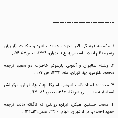
__________________________
1. مؤسسه فرهنگی قدر ولایت، هفتاد خاطره و حکایت (از زبان
رهبر معظم انقلاب اسلامی)، ج 1، تهران، 1374، صص53ـ54 .
2. ویلیام سالیوان و آنتونی پارسونز، خاطرات دو سفیر، ترجمه
محمود طلوعی، چ1، تهران، علم، 1372، ص 272 .
3. مجموعه اسناد لانه جاسوسی آمریکا، ج11، چ1، تهران، مرکز نشر
اسناد لانه جاسوسی آمریکا، 1365، صص 89 ـ93 .
4. محمد حسنین‌ هیکل، ایران؛ روایتی که ناگفته ماند، ترجمه
حمید احمدی، چ 4، تهران، الهام، 1366، صص132ـ134 .