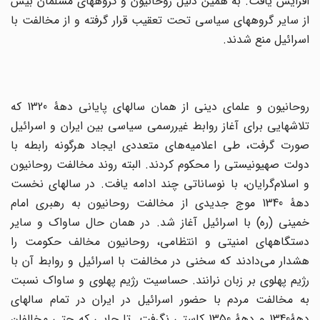
افزایش یافت. به همین دلیل روحانیون و گروههای مسلمان بیش
از سایر گروههای سیاسی تحت تعقیب قرار گرفته و از مخالفت با
اسرائیل منع شدند.
روحانیون و علمای دینی از همان سالهای پایانی دهۀ 1320 که
تلاشهایی برای آغاز روابط غیررسمی سیاسی بین ایران و اسرائیل
صورت گرفت، طی اعلامیه‌های متعددی ایجاد هرگونه رابطه با
دولت صهیونیستی را محکوم کردند. البته روند مخالفت روحانیون
و اسلام‌گرایان، با نوساناتی چند ادامه یافت. در سالهای نخست
دهۀ 1340 موج جدیدی از مخالفت روحانیون به رهبری امام‌
خمینی (ره) با اسرائیل آغاز شد. در همان حال ساواک و سایر
دستگاههای امنیتی و انتظامی، روحانیون مخالف حکومت را
هشدار می‌دادند که سخنی در مخالفت با اسرائیل و روابط آن با
رژیم پهلوی بر زبان نرانند. حساسیت رژیم پهلوی و ساواک نسبت
به مخالفت مردم با حضور اسرائیل در ایران در تمام سالهای
دهۀ1340 و دهۀ 1350 کاستی نگرفت. تا جایی که حتی مخالفان