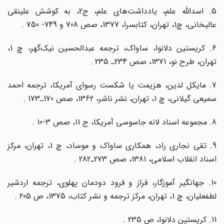
5. اسدالله علم، یادداشت‌های علم، ج2، به کوشش علینقی
عالیخانی، چ1، تهران، کتابسرا، 1377، صص 708 و 749- 750 .
6. کریستین دلانوا، ساواک، ترجمه عبدالحسین نیک‌گهر، چ 1،
تهران، طرح‌ نو، 1371، صص 234ـ 235 .
7. مایکل لدین، هزیمت یا شکست رسوای آمریکا، ترجمه احمد
سمیعی ‌گیلانی، چ 1، تهران، نشر ناشر، 1362، صص 170ـ173 .
8. مجموعه اسناد لانه جاسوسی آمریکا، ج 11، صص 3-10 .
9. تقی نجاری ‌راد، همکاری ساواک و موساد، چ 1، تهران، مرکز
اسناد انقلاب ‌اسلامی، 1381، صص 273ـ282 .
10. جهانگیر آموزگار، فراز و فرود دودمان پهلوی، ترجمه اردشیر
لطفعلیان، چ 1، تهران، مرکز ترجمه و نشر کتاب، 1375، ص 205 .
11. کریستین دلانوا، ص 235 .