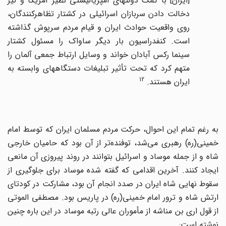
[ایران] با کمک دولتهای امپریالیستی نظیر آمریکا و نیز
دخالت دادن سربازان اسرائیلی در کشتار تظاهرکنندگان،
روی واقعیت حوادث ایران و قیام مردم سرپوش گذاشته
است. کنفدراسیون بار دیگر ساواک را مسئول کشتار
سینما رکس آبادان خواند و وسایل ارتباط جمعی آلمان را
متهم کرد که تحت تأثیر تبلیغات دستگاههای وابسته به
12
ایران هستند.
به رغم تمام این احوال، حرکت مردم مسلمان ایران که توسط امام
‌خمینی(ره) رهبری می‌شد، توفنده‌تر از آن بود که حامیان خارجی
شاه و از جمله موساد و اسرائیل بتوانند در روند پیروزی آن مانعی
ایجاد کنند. آخرین اقدامی که گفته شده موساد برای جلوگیری از
سقوط نهایی شاه ایران در صدد انجام آن بود، مشارکت در کودتای
ارتش شاه و ترور امام‌ خمینی(ره) در پاریس بود. مصطفی الموتی
از قول اری بن مناشه از مأموران عالی رتبه موساد در این باره چنین
نوشته است: