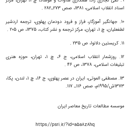
9. تقی نجاری ‌راد، همکاری ساواک و موساد، چ 1، تهران، مرکز
اسناد انقلاب ‌اسلامی، 1381، صص 273ـ282 .
10. جهانگیر آموزگار، فراز و فرود دودمان پهلوی، ترجمه اردشیر
لطفعلیان، چ 1، تهران، مرکز ترجمه و نشر کتاب، 1375، ص 205 .
11. کریستین دلانوا، ص 235 .
12. روزشمار انقلاب ‌اسلامی، ج 6، چ 1، تهران، حوزه هنری
تبلیغات اسلامی، 1378، ص 46 .
13. مصطفی الموتی، ایران در عصر پهلوی، ج 16، چ 1، لندن، پکا،
1373ش/1995م، صص 116ـ 117.
موسسه مطالعات تاریخ معاصر ایران
https://psri.ir/?id=a5a8z8hq