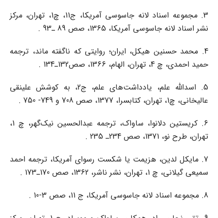
3. مجموعه اسناد لانه جاسوسی آمریکا، ج11، چ1، تهران، مرکز
نشر اسناد لانه جاسوسی آمریکا، 1365، صص 89 ـ93 .
4. محمد حسنین‌ هیکل، ایران؛ روایتی که ناگفته ماند، ترجمه
حمید احمدی، چ 4، تهران، الهام، 1366، صص132ـ134 .
5. اسدالله علم، یادداشت‌های علم، ج2، به کوشش علینقی
عالیخانی، چ1، تهران، کتابسرا، 1377، صص 708 و 749- 750 .
6. کریستین دلانوا، ساواک، ترجمه عبدالحسین نیک‌گهر، چ 1،
تهران، طرح‌ نو، 1371، صص 234ـ 235 .
7. مایکل لدین، هزیمت یا شکست رسوای آمریکا، ترجمه احمد
سمیعی ‌گیلانی، چ 1، تهران، نشر ناشر، 1362، صص 170ـ173 .
8. مجموعه اسناد لانه جاسوسی آمریکا، ج 11، صص 3-10 .