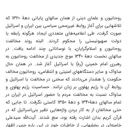
روحانیون و علمای دینی از همان سالهای پایانی دهۀ 1320 که
تلاشهایی برای آغاز روابط غیررسمی سیاسی بین ایران و اسرائیل
صورت گرفت، طی اعلامیه‌های متعددی ایجاد هرگونه رابطه با
دولت صهیونیستی را محکوم کردند. البته روند مخالفت
روحانیون و اسلام‌گرایان، با نوساناتی چند ادامه یافت. در
سالهای نخست دهۀ 1340 موج جدیدی از مخالفت روحانیون به
رهبری امام‌ خمینی (ره) با اسرائیل آغاز شد. در همان حال
ساواک و سایر دستگاههای امنیتی و انتظامی، روحانیون مخالف
حکومت را هشدار می‌دادند که سخنی در مخالفت با اسرائیل و
روابط آن با رژیم پهلوی بر زبان نرانند. حساسیت رژیم پهلوی و
ساواک نسبت به مخالفت مردم با حضور اسرائیل در ایران در
تمام سالهای دهۀ1340 و دهۀ 1350 کاستی نگرفت. تا جایی که
حتی مخالفان از به کار بردن واژه‌هایی نظیر بنی‌اسرائیل که در
قرآن کریم بدان اشارت رفته بود، منع شدند. آیت‌الله سیدعلی
خامنه‌ای در بخشهایی از خاطرات خود در این باره چنین اظهار