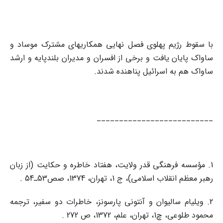
با سقوط رژیم پهلوی فصل نهایی همکاریهای مشترک موساد و
ساواک پایان یافت و برخی از افسران و مدیران بلندپایه و ارشد
ساواک هم به اسرائیل پناهنده شدند.
__________________________
1. مؤسسه فرهنگی قدر ولایت، هفتاد خاطره و حکایت (از زبان
رهبر معظم انقلاب اسلامی)، ج 1، تهران، 1374، صص53ـ54 .
2. ویلیام سالیوان و آنتونی پارسونز، خاطرات دو سفیر، ترجمه
محمود طلوعی، چ1، تهران، علم، 1372، ص 272 .